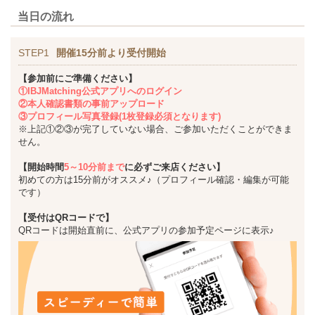
当日の流れ
STEP1
開催15分前より受付開始
【参加前にご準備ください】
①IBJMatching公式アプリへのログイン
②本人確認書類の事前アップロード
③プロフィール写真登録(1枚登録必須となります)
※上記①②③が完了していない場合、ご参加いただくことができま
せん。
【開始時間
5～10分前まで
に必ずご来店ください】
初めての方は15分前がオススメ♪（プロフィール確認・編集が可能
です）
【受付はQRコードで】
QRコードは開始直前に、公式アプリの参加予定ページに表示♪