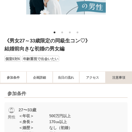
1
2
3
4
《男女27～33歳限定の同級生コン♡》
結婚前向きな初婚の男女編
個室6対6
年齢重視で出会いたい
参加条件
企画詳細
当日の流れ
アクセス
注意事項
参加条件
27〜33歳
＜年収＞ 500万円以上
男性
＜身長＞ 170㎝以上
＜婚歴＞ なし（初婚）