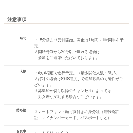
注意事項
時間
・15分前より受付開始。開催は1時間～1時間半を予
定。
※開始時刻から30分以上遅れる場合は
参加をご遠慮いただいております。
人数
・6対6程度で進行予定。（最少開催人数：3対3）
※好評の場合は8対8程度まで追加募集の可能性がご
ざいます。
※募集締め切り以降のキャンセルによっては
男女差が変動する場合がございます。
持ち物
スマートフォン・顔写真付きの身分証（運転免許
証、マイナンバーカード、パスポートなど）
お食事
ソフトドリンク付き