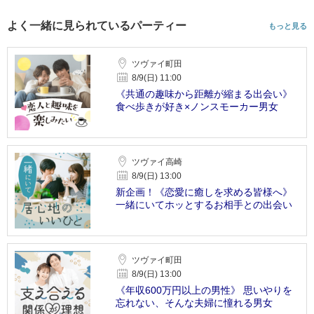
よく一緒に見られているパーティー
もっと見る
ツヴァイ町田
8/9(日) 11:00
《共通の趣味から距離が縮まる出会い》
食べ歩きが好き×ノンスモーカー男女
ツヴァイ高崎
8/9(日) 13:00
新企画！《恋愛に癒しを求める皆様へ》
一緒にいてホッとするお相手との出会い
ツヴァイ町田
8/9(日) 13:00
《年収600万円以上の男性》 思いやりを
忘れない、そんな夫婦に憧れる男女