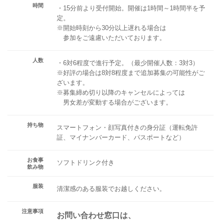
時間
・15分前より受付開始。開催は1時間～1時間半を予
定。
※開始時刻から30分以上遅れる場合は
参加をご遠慮いただいております。
人数
・6対6程度で進行予定。（最少開催人数：3対3）
※好評の場合は8対8程度まで追加募集の可能性がご
ざいます。
※募集締め切り以降のキャンセルによっては
男女差が変動する場合がございます。
持ち物
スマートフォン・顔写真付きの身分証（運転免許
証、マイナンバーカード、パスポートなど）
お食事
ソフトドリンク付き
飲み物
服装
清潔感のある服装でお越しください。
注意事項
お問い合わせ窓口は、