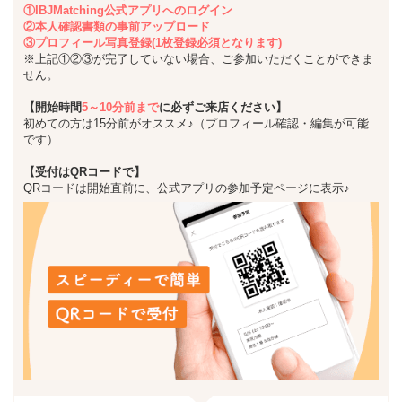
①IBJMatching公式アプリへのログイン
②本人確認書類の事前アップロード
③プロフィール写真登録(1枚登録必須となります)
※上記①②③が完了していない場合、ご参加いただくことができま
せん。
【開始時間
5～10分前まで
に必ずご来店ください】
初めての方は15分前がオススメ♪（プロフィール確認・編集が可能
です）
【受付はQRコードで】
QRコードは開始直前に、公式アプリの参加予定ページに表示♪