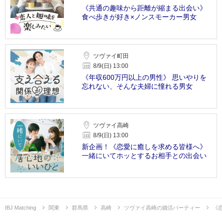
《共通の趣味から距離が縮まる出会い》
食べ歩きが好き×ノンスモーカー男女
ツヴァイ町田
8/9(日) 13:00
《年収600万円以上の男性》 思いやりを
忘れない、そんな夫婦に憧れる男女
ツヴァイ高崎
8/9(日) 13:00
新企画！《恋愛に癒しを求める皆様へ》
一緒にいてホッとするお相手との出会い
IBJ Matching
関東
群馬県
高崎
ツヴァイ高崎の婚活パーティー
《