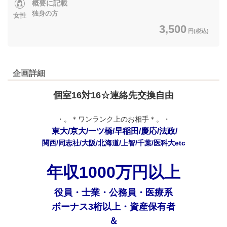
概要に記載
独身の方
女性
3,500
円(税込)
企画詳細
個室16対16☆連絡先交換自由
・。＊ワンランク上のお相手＊。・
東大/京大/一ツ橋/早稲田/慶応/法政/
関西/同志社/大阪/北海道/上智/千葉/医科大etc
年収1000万円以上
役員・士業・公務員・医療系
ボーナス3桁以上・資産保有者
＆