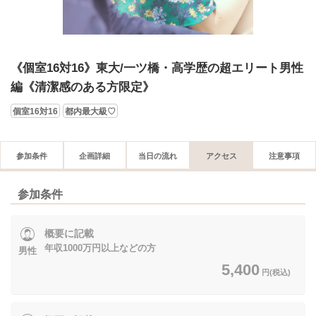
《個室16対16》東大/一ツ橋・高学歴の超エリート男性
編《清潔感のある方限定》
個室16対16
都内最大級♡
参加条件
企画詳細
当日の流れ
アクセス
注意事項
参加条件
概要に記載
年収1000万円以上などの方
男性
5,400
円(税込)