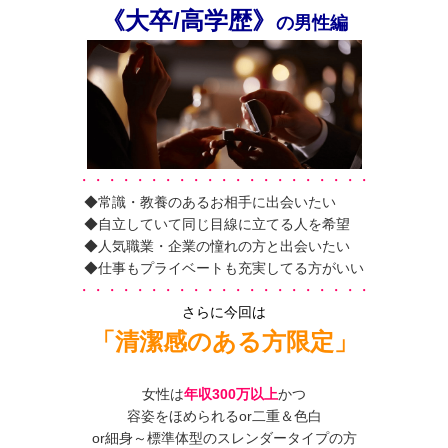
《大卒/高学歴》
の男性編
・・・・・・・・・・・・・・・・・・・・・
◆常識・教養のあるお相手に出会いたい
◆自立していて同じ目線に立てる人を希望
◆人気職業・企業の憧れの方と出会いたい
◆仕事もプライベートも充実してる方がいい
・・・・・・・・・・・・・・・・・・・・・
さらに今回は
「清潔感のある方限定」
女性は
年収300万以上
かつ
容姿をほめられるor二重＆色白
or細身～標準体型のスレンダータイプの方