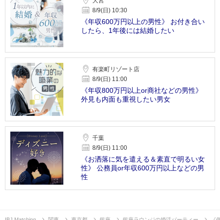
大宮
8/9(日) 10:30
《年収600万円以上の男性》 お付き合い
したら、1年後には結婚したい
有楽町リゾート店
8/9(日) 11:00
《年収800万円以上or商社などの男性》
外見も内面も重視したい男女
千葉
8/9(日) 11:00
《お洒落に気を遣える＆素直で明るい女
性》 公務員or年収600万円以上などの男
性
IBJ Matching
関東
東京都
銀座
銀座ラウンジの婚活パーティー
《