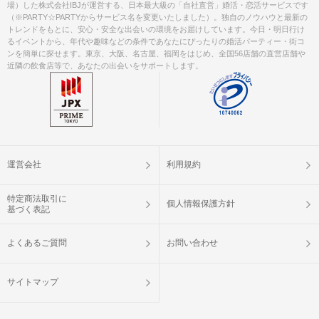
場）した株式会社IBJが運営する、日本最大級の「自社直営」婚活・恋活サービスです
（※PARTY☆PARTYからサービス名を変更いたしました）。独自のノウハウと最新の
トレンドをもとに、安心・安全な出会いの環境をお届けしています。今日・明日行け
るイベントから、年代や趣味などの条件であなたにぴったりの婚活パーティー・街コ
ンを簡単に探せます。東京、大阪、名古屋、福岡をはじめ、全国56店舗の直営店舗や
近隣の飲食店等で、あなたの出会いをサポートします。
運営会社
利用規約
特定商法取引に
個人情報保護方針
基づく表記
よくあるご質問
お問い合わせ
サイトマップ