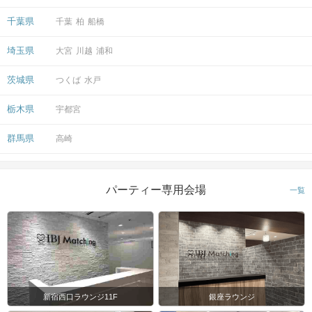
千葉県
千葉
柏
船橋
埼玉県
大宮
川越
浦和
茨城県
つくば
水戸
栃木県
宇都宮
群馬県
高崎
パーティー専用会場
一覧
新宿西口ラウンジ11F
銀座ラウンジ