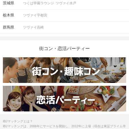
茨城県
つくば学園ラウンジ
ツヴァイ水戸
栃木県
ツヴァイ宇都宮
群馬県
ツヴァイ高崎
街コン・恋活パーティー
IBJマッチングとは？
IBJマッチングは、2006年にサービスを開始し、2012年に上場（現在は東証プライム市