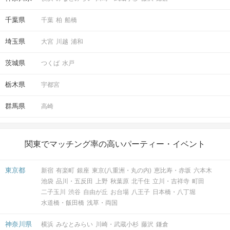
千葉県
千葉
柏
船橋
埼玉県
大宮
川越
浦和
茨城県
つくば
水戸
栃木県
宇都宮
群馬県
高崎
関東でマッチング率の高いパーティー・イベント
東京都
新宿
有楽町
銀座
東京(八重洲・丸の内)
恵比寿・赤坂
六本木
池袋
品川・五反田
上野
秋葉原
北千住
立川・吉祥寺
町田
二子玉川
渋谷
自由が丘
お台場
八王子
日本橋・八丁堀
水道橋・飯田橋
浅草・両国
神奈川県
横浜
みなとみらい
川崎・武蔵小杉
藤沢
鎌倉