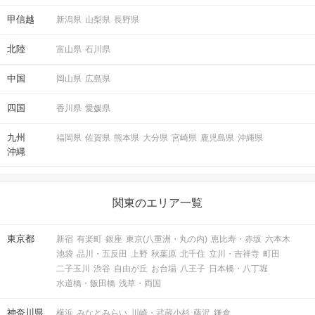
甲信越
新潟県
山梨県
長野県
北陸
富山県
石川県
中国
岡山県
広島県
四国
香川県
愛媛県
九州
福岡県
佐賀県
熊本県
大分県
宮崎県
鹿児島県
沖縄県
沖縄
関東のエリア一覧
東京都
新宿
有楽町
銀座
東京(八重洲・丸の内)
恵比寿・赤坂
六本木
池袋
品川・五反田
上野
秋葉原
北千住
立川・吉祥寺
町田
二子玉川
渋谷
自由が丘
お台場
八王子
日本橋・八丁堀
水道橋・飯田橋
浅草・両国
神奈川県
横浜
みなとみらい
川崎・武蔵小杉
藤沢
鎌倉