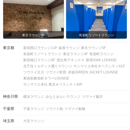
東京ラウンジ5F
有楽町リゾートラウンジ
東京都
新宿西口ラウンジ11F
銀座ラウンジ
東京ラウンジ5F
有楽町リゾートラウンジ
東京ラウンジ4F
有楽町ラウンジ
新宿南口ラウンジ6F
恵比寿アネックス
新宿/OAK LOUNGE
北千住ミルディス通りラウンジ
サンマリエ本社オペラシティ41F
ツヴァイ立川
ツヴァイ町田
赤坂/GREEN JACKET LOUNGE
東急歌舞伎町タワーLOUNGE
サンマリエ本社 東京オペラシティ40F
神奈川県
横浜ラウンジ
みなとみらいラウンジ
ツヴァイ藤沢
千葉県
千葉ラウンジ
ツヴァイ柏
ツヴァイ船橋
埼玉県
大宮ラウンジ