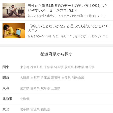
てアプローチできるかにも左右されます。 これから恋人作りを本
男性から送るLINEでのデートの誘い方！OKをもら
格的に始めようとしている方は、女性が異性を求めて出すサイン
いやすいメッセージのコツは？
をしっかりと理解し、正しい行動に移せるかどうかが重要。 この
気になる女性と出会い、メッセージのやり取りを続けてく中で
記事では、女性が話しかけて欲しい時に出すサインとその心理を
「この人いいな」と感じたら、次はデートに誘いたくなるもの。
詳しく解説した後、婚活イベントで実際にサインを受け取った場
しかし、中には「どう誘ったらいいの？」とお困りの男性もいら
合にどのような行動に繋げるべきかをご紹介していきます。
「楽しいことないかな」と思ったら試してほしい16
っしゃるのではないでしょうか。 そこで今回は、男性から女性へ
のこと
送るLINEでのデートの誘い方のコツをご紹介します。例文も混じ
何も予定がない休日など「楽しいことないかな…」と感じたこと
えながら解説するので、ぜひ参考にしてください。
がある人もいるのでは？ 日常が退屈に感じるなら、いますぐ楽し
いことを始めましょう！ いますぐ楽しい気分になれる対処法か
ら、恋愛・自分磨き・趣味などジャンル別の楽しいことまで、16
の楽しいことアイデアを集めました♪ いままさに楽しいことを探し
都道府県から探す
ている方は必見です。
関東
東京都
神奈川県
千葉県
埼玉県
茨城県
栃木県
群馬県
関西
大阪府
京都府
兵庫県
滋賀県
奈良県
和歌山県
東海
愛知県
静岡県
岐阜県
三重県
北海道
北海道
東北
岩手県
宮城県
福島県