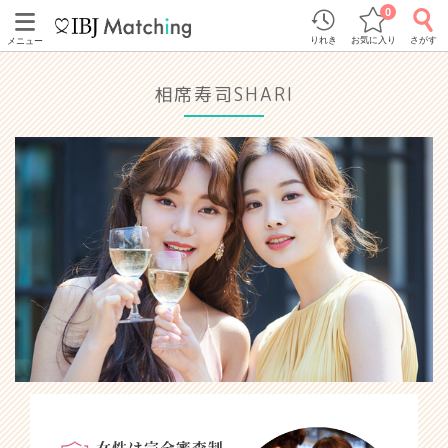
0
りれき
お気に入り
さがす
メニュー
相席寿司SHARI