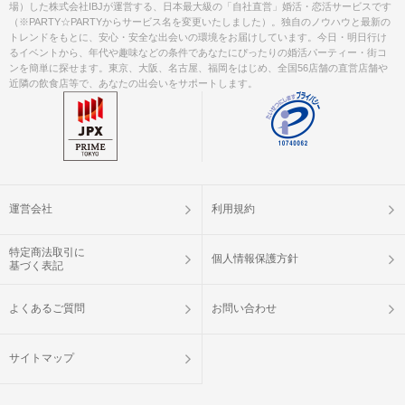
場）した株式会社IBJが運営する、日本最大級の「自社直営」婚活・恋活サービスです
（※PARTY☆PARTYからサービス名を変更いたしました）。独自のノウハウと最新の
トレンドをもとに、安心・安全な出会いの環境をお届けしています。今日・明日行け
るイベントから、年代や趣味などの条件であなたにぴったりの婚活パーティー・街コ
ンを簡単に探せます。東京、大阪、名古屋、福岡をはじめ、全国56店舗の直営店舗や
近隣の飲食店等で、あなたの出会いをサポートします。
運営会社
利用規約
特定商法取引に
個人情報保護方針
基づく表記
よくあるご質問
お問い合わせ
サイトマップ