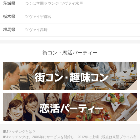
茨城県
つくば学園ラウンジ
ツヴァイ水戸
栃木県
ツヴァイ宇都宮
群馬県
ツヴァイ高崎
街コン・恋活パーティー
IBJマッチングとは？
IBJマッチングは、2006年にサービスを開始し、2012年に上場（現在は東証プライム市