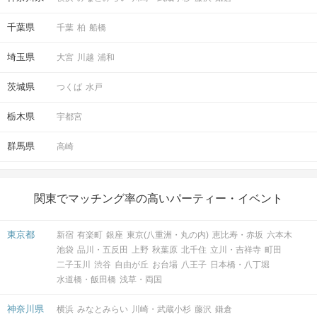
千葉県
千葉
柏
船橋
埼玉県
大宮
川越
浦和
茨城県
つくば
水戸
栃木県
宇都宮
群馬県
高崎
関東でマッチング率の高いパーティー・イベント
東京都
新宿
有楽町
銀座
東京(八重洲・丸の内)
恵比寿・赤坂
六本木
池袋
品川・五反田
上野
秋葉原
北千住
立川・吉祥寺
町田
二子玉川
渋谷
自由が丘
お台場
八王子
日本橋・八丁堀
水道橋・飯田橋
浅草・両国
神奈川県
横浜
みなとみらい
川崎・武蔵小杉
藤沢
鎌倉