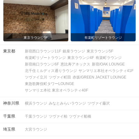
東京ラウンジ5F
有楽町リゾートラウンジ
東京都
新宿西口ラウンジ11F
銀座ラウンジ
東京ラウンジ5F
有楽町リゾートラウンジ
東京ラウンジ4F
有楽町ラウンジ
新宿南口ラウンジ6F
恵比寿アネックス
新宿/OAK LOUNGE
北千住ミルディス通りラウンジ
サンマリエ本社オペラシティ41F
ツヴァイ立川
ツヴァイ町田
赤坂/GREEN JACKET LOUNGE
東急歌舞伎町タワーLOUNGE
サンマリエ本社 東京オペラシティ40F
神奈川県
横浜ラウンジ
みなとみらいラウンジ
ツヴァイ藤沢
千葉県
千葉ラウンジ
ツヴァイ柏
ツヴァイ船橋
埼玉県
大宮ラウンジ