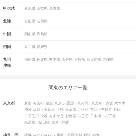
甲信越
新潟県
山梨県
長野県
北陸
富山県
石川県
中国
岡山県
広島県
四国
香川県
愛媛県
九州
福岡県
佐賀県
熊本県
大分県
宮崎県
鹿児島県
沖縄県
沖縄
関東のエリア一覧
東京都
新宿
有楽町
銀座
東京(八重洲・丸の内)
恵比寿・赤坂
六本木
池袋
品川・五反田
上野
秋葉原
北千住
立川・吉祥寺
町田
二子玉川
渋谷
自由が丘
お台場
八王子
日本橋・八丁堀
水道橋・飯田橋
浅草・両国
神奈川県
横浜
みなとみらい
川崎・武蔵小杉
藤沢
鎌倉