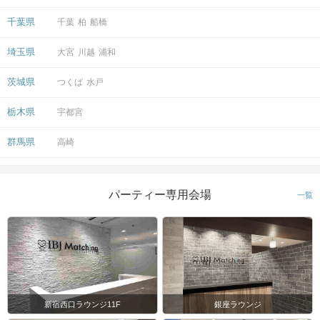
千葉県
千葉
柏
船橋
埼玉県
大宮
川越
浦和
茨城県
つくば
水戸
栃木県
宇都宮
群馬県
高崎
パーティー専用会場
一覧
新宿西口ラウンジ11F
銀座ラウンジ