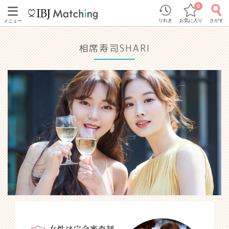
0
りれき
お気に入り
さがす
メニュー
相席寿司SHARI