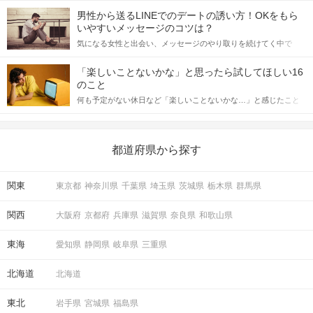
てアプローチできるかにも左右されます。 これから恋人作りを本
男性から送るLINEでのデートの誘い方！OKをもら
格的に始めようとしている方は、女性が異性を求めて出すサイン
いやすいメッセージのコツは？
をしっかりと理解し、正しい行動に移せるかどうかが重要。 この
気になる女性と出会い、メッセージのやり取りを続けてく中で
記事では、女性が話しかけて欲しい時に出すサインとその心理を
「この人いいな」と感じたら、次はデートに誘いたくなるもの。
詳しく解説した後、婚活イベントで実際にサインを受け取った場
しかし、中には「どう誘ったらいいの？」とお困りの男性もいら
合にどのような行動に繋げるべきかをご紹介していきます。
「楽しいことないかな」と思ったら試してほしい16
っしゃるのではないでしょうか。 そこで今回は、男性から女性へ
のこと
送るLINEでのデートの誘い方のコツをご紹介します。例文も混じ
何も予定がない休日など「楽しいことないかな…」と感じたこと
えながら解説するので、ぜひ参考にしてください。
がある人もいるのでは？ 日常が退屈に感じるなら、いますぐ楽し
いことを始めましょう！ いますぐ楽しい気分になれる対処法か
ら、恋愛・自分磨き・趣味などジャンル別の楽しいことまで、16
の楽しいことアイデアを集めました♪ いままさに楽しいことを探し
都道府県から探す
ている方は必見です。
関東
東京都
神奈川県
千葉県
埼玉県
茨城県
栃木県
群馬県
関西
大阪府
京都府
兵庫県
滋賀県
奈良県
和歌山県
東海
愛知県
静岡県
岐阜県
三重県
北海道
北海道
東北
岩手県
宮城県
福島県