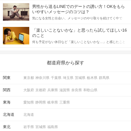
てアプローチできるかにも左右されます。 これから恋人作りを本
男性から送るLINEでのデートの誘い方！OKをもら
格的に始めようとしている方は、女性が異性を求めて出すサイン
いやすいメッセージのコツは？
をしっかりと理解し、正しい行動に移せるかどうかが重要。 この
気になる女性と出会い、メッセージのやり取りを続けてく中で
記事では、女性が話しかけて欲しい時に出すサインとその心理を
「この人いいな」と感じたら、次はデートに誘いたくなるもの。
詳しく解説した後、婚活イベントで実際にサインを受け取った場
しかし、中には「どう誘ったらいいの？」とお困りの男性もいら
合にどのような行動に繋げるべきかをご紹介していきます。
「楽しいことないかな」と思ったら試してほしい16
っしゃるのではないでしょうか。 そこで今回は、男性から女性へ
のこと
送るLINEでのデートの誘い方のコツをご紹介します。例文も混じ
何も予定がない休日など「楽しいことないかな…」と感じたこと
えながら解説するので、ぜひ参考にしてください。
がある人もいるのでは？ 日常が退屈に感じるなら、いますぐ楽し
いことを始めましょう！ いますぐ楽しい気分になれる対処法か
ら、恋愛・自分磨き・趣味などジャンル別の楽しいことまで、16
の楽しいことアイデアを集めました♪ いままさに楽しいことを探し
都道府県から探す
ている方は必見です。
関東
東京都
神奈川県
千葉県
埼玉県
茨城県
栃木県
群馬県
関西
大阪府
京都府
兵庫県
滋賀県
奈良県
和歌山県
東海
愛知県
静岡県
岐阜県
三重県
北海道
北海道
東北
岩手県
宮城県
福島県