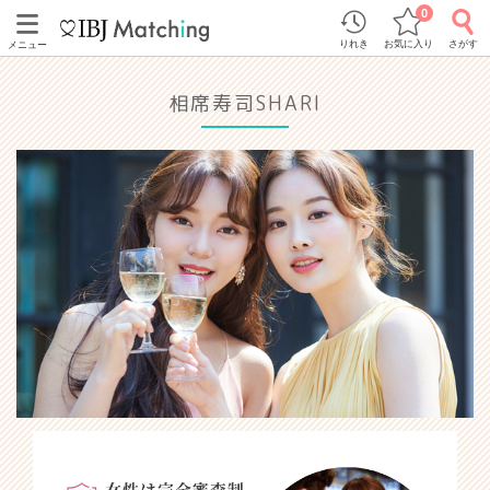
0
りれき
お気に入り
さがす
メニュー
相席寿司SHARI