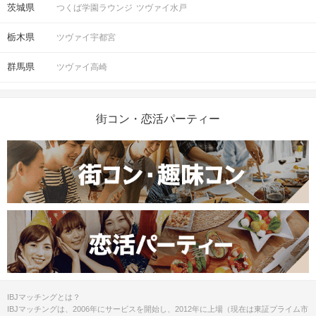
茨城県
つくば学園ラウンジ
ツヴァイ水戸
栃木県
ツヴァイ宇都宮
群馬県
ツヴァイ高崎
街コン・恋活パーティー
IBJマッチングとは？
IBJマッチングは、2006年にサービスを開始し、2012年に上場（現在は東証プライム市