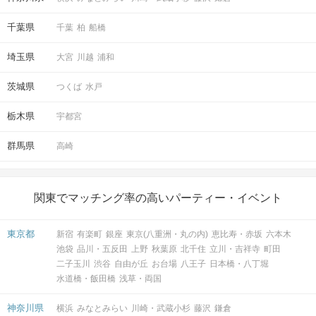
千葉県
千葉
柏
船橋
埼玉県
大宮
川越
浦和
茨城県
つくば
水戸
栃木県
宇都宮
群馬県
高崎
関東でマッチング率の高いパーティー・イベント
東京都
新宿
有楽町
銀座
東京(八重洲・丸の内)
恵比寿・赤坂
六本木
池袋
品川・五反田
上野
秋葉原
北千住
立川・吉祥寺
町田
二子玉川
渋谷
自由が丘
お台場
八王子
日本橋・八丁堀
水道橋・飯田橋
浅草・両国
神奈川県
横浜
みなとみらい
川崎・武蔵小杉
藤沢
鎌倉