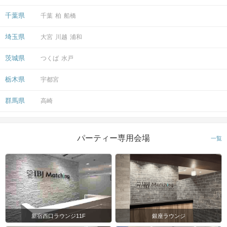
千葉県
千葉
柏
船橋
埼玉県
大宮
川越
浦和
茨城県
つくば
水戸
栃木県
宇都宮
群馬県
高崎
パーティー専用会場
一覧
新宿西口ラウンジ11F
銀座ラウンジ