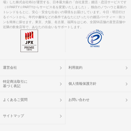
場）した株式会社IBJが運営する、日本最大級の「自社直営」婚活・恋活サービスです
（※PARTY☆PARTYからサービス名を変更いたしました）。独自のノウハウと最新の
トレンドをもとに、安心・安全な出会いの環境をお届けしています。今日・明日行け
るイベントから、年代や趣味などの条件であなたにぴったりの婚活パーティー・街コ
ンを簡単に探せます。東京、大阪、名古屋、福岡をはじめ、全国56店舗の直営店舗や
近隣の飲食店等で、あなたの出会いをサポートします。
運営会社
利用規約
特定商法取引に
個人情報保護方針
基づく表記
よくあるご質問
お問い合わせ
サイトマップ