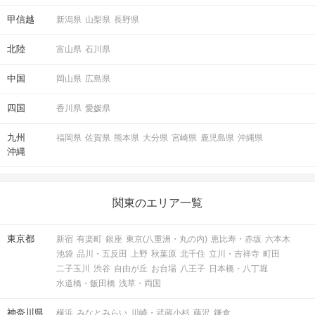
甲信越
新潟県
山梨県
長野県
北陸
富山県
石川県
中国
岡山県
広島県
四国
香川県
愛媛県
九州
福岡県
佐賀県
熊本県
大分県
宮崎県
鹿児島県
沖縄県
沖縄
関東のエリア一覧
東京都
新宿
有楽町
銀座
東京(八重洲・丸の内)
恵比寿・赤坂
六本木
池袋
品川・五反田
上野
秋葉原
北千住
立川・吉祥寺
町田
二子玉川
渋谷
自由が丘
お台場
八王子
日本橋・八丁堀
水道橋・飯田橋
浅草・両国
神奈川県
横浜
みなとみらい
川崎・武蔵小杉
藤沢
鎌倉