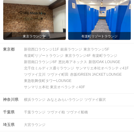
東京ラウンジ5F
有楽町リゾートラウンジ
東京都
新宿西口ラウンジ11F
銀座ラウンジ
東京ラウンジ5F
有楽町リゾートラウンジ
東京ラウンジ4F
有楽町ラウンジ
新宿南口ラウンジ6F
恵比寿アネックス
新宿/OAK LOUNGE
北千住ミルディス通りラウンジ
サンマリエ本社オペラシティ41F
ツヴァイ立川
ツヴァイ町田
赤坂/GREEN JACKET LOUNGE
東急歌舞伎町タワーLOUNGE
サンマリエ本社 東京オペラシティ40F
神奈川県
横浜ラウンジ
みなとみらいラウンジ
ツヴァイ藤沢
千葉県
千葉ラウンジ
ツヴァイ柏
ツヴァイ船橋
埼玉県
大宮ラウンジ