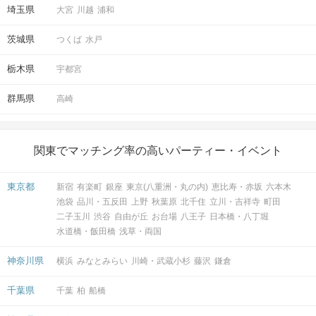
埼玉県
大宮
川越
浦和
茨城県
つくば
水戸
栃木県
宇都宮
群馬県
高崎
関東でマッチング率の高いパーティー・イベント
東京都
新宿
有楽町
銀座
東京(八重洲・丸の内)
恵比寿・赤坂
六本木
池袋
品川・五反田
上野
秋葉原
北千住
立川・吉祥寺
町田
二子玉川
渋谷
自由が丘
お台場
八王子
日本橋・八丁堀
水道橋・飯田橋
浅草・両国
神奈川県
横浜
みなとみらい
川崎・武蔵小杉
藤沢
鎌倉
千葉県
千葉
柏
船橋