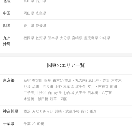
北陸
富山県
石川県
中国
岡山県
広島県
四国
香川県
愛媛県
九州
福岡県
佐賀県
熊本県
大分県
宮崎県
鹿児島県
沖縄県
沖縄
関東のエリア一覧
東京都
新宿
有楽町
銀座
東京(八重洲・丸の内)
恵比寿・赤坂
六本木
池袋
品川・五反田
上野
秋葉原
北千住
立川・吉祥寺
町田
二子玉川
渋谷
自由が丘
お台場
八王子
日本橋・八丁堀
水道橋・飯田橋
浅草・両国
神奈川県
横浜
みなとみらい
川崎・武蔵小杉
藤沢
鎌倉
千葉県
千葉
柏
船橋