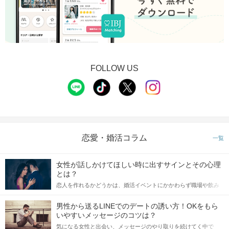
FOLLOW US
恋愛・婚活コラム
一覧
女性が話しかけてほしい時に出すサインとその心理
とは？
恋人を作れるかどうかは、婚活イベントにかかわらず職場や飲み
会の場で女性が話しかけて欲しい時に出すサインに、早く気づい
てアプローチできるかにも左右されます。 これから恋人作りを本
男性から送るLINEでのデートの誘い方！OKをもら
格的に始めようとしている方は、女性が異性を求めて出すサイン
いやすいメッセージのコツは？
をしっかりと理解し、正しい行動に移せるかどうかが重要。 この
気になる女性と出会い、メッセージのやり取りを続けてく中で
記事では、女性が話しかけて欲しい時に出すサインとその心理を