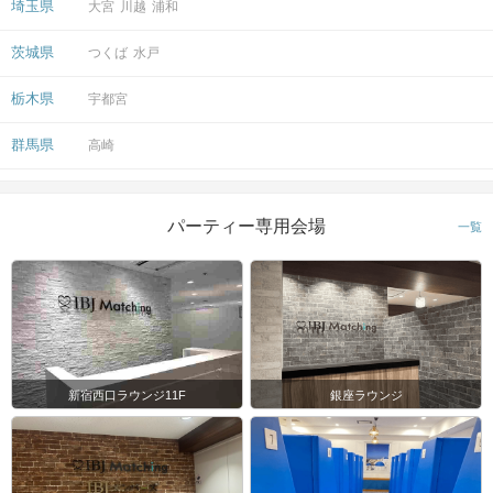
埼玉県
大宮
川越
浦和
茨城県
つくば
水戸
栃木県
宇都宮
群馬県
高崎
パーティー専用会場
一覧
新宿西口ラウンジ11F
銀座ラウンジ