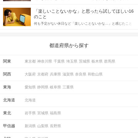
「この人いいな」と感じたら、次はデートに誘いたくなるもの。
詳しく解説した後、婚活イベントで実際にサインを受け取った場
しかし、中には「どう誘ったらいいの？」とお困りの男性もいら
合にどのような行動に繋げるべきかをご紹介していきます。
「楽しいことないかな」と思ったら試してほしい16
っしゃるのではないでしょうか。 そこで今回は、男性から女性へ
のこと
送るLINEでのデートの誘い方のコツをご紹介します。例文も混じ
何も予定がない休日など「楽しいことないかな…」と感じたこと
えながら解説するので、ぜひ参考にしてください。
がある人もいるのでは？ 日常が退屈に感じるなら、いますぐ楽し
いことを始めましょう！ いますぐ楽しい気分になれる対処法か
ら、恋愛・自分磨き・趣味などジャンル別の楽しいことまで、16
の楽しいことアイデアを集めました♪ いままさに楽しいことを探し
都道府県から探す
ている方は必見です。
関東
東京都
神奈川県
千葉県
埼玉県
茨城県
栃木県
群馬県
関西
大阪府
京都府
兵庫県
滋賀県
奈良県
和歌山県
東海
愛知県
静岡県
岐阜県
三重県
北海道
北海道
東北
岩手県
宮城県
福島県
甲信越
新潟県
山梨県
長野県