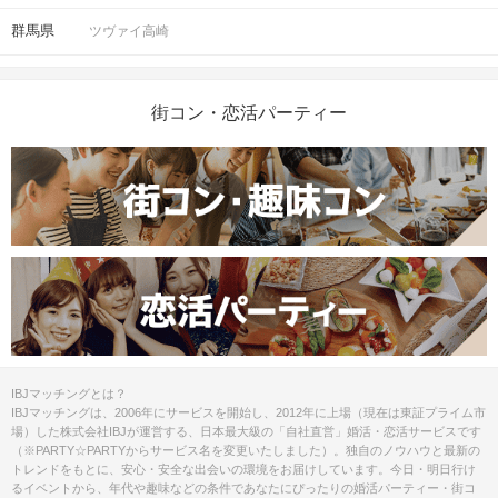
群馬県
ツヴァイ高崎
街コン・恋活パーティー
IBJマッチングとは？
IBJマッチングは、2006年にサービスを開始し、2012年に上場（現在は東証プライム市
場）した株式会社IBJが運営する、日本最大級の「自社直営」婚活・恋活サービスです
（※PARTY☆PARTYからサービス名を変更いたしました）。独自のノウハウと最新の
トレンドをもとに、安心・安全な出会いの環境をお届けしています。今日・明日行け
るイベントから、年代や趣味などの条件であなたにぴったりの婚活パーティー・街コ