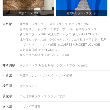
東京ラウンジ5F
有楽町リゾートラウンジ
東京都
新宿西口ラウンジ11F
銀座ラウンジ
東京ラウンジ5F
有楽町リゾートラウンジ
東京ラウンジ4F
有楽町ラウンジ
新宿南口ラウンジ6F
恵比寿アネックス
新宿/OAK LOUNGE
北千住ミルディス通りラウンジ
サンマリエ本社オペラシティ41F
ツヴァイ立川
ツヴァイ町田
赤坂/GREEN JACKET LOUNGE
東急歌舞伎町タワーLOUNGE
サンマリエ本社 東京オペラシティ40F
神奈川県
横浜ラウンジ
みなとみらいラウンジ
ツヴァイ藤沢
千葉県
千葉ラウンジ
ツヴァイ柏
ツヴァイ船橋
埼玉県
大宮ラウンジ
茨城県
つくば学園ラウンジ
ツヴァイ水戸
栃木県
ツヴァイ宇都宮