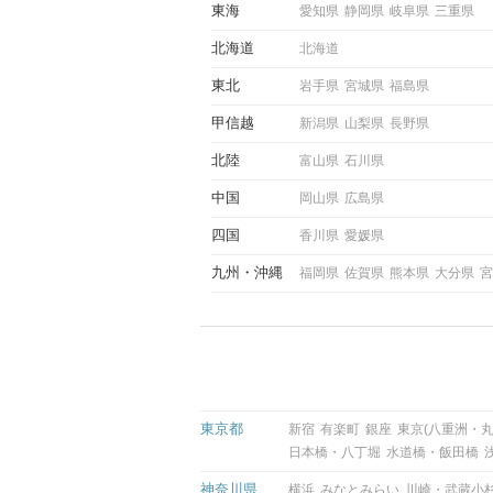
東海
愛知県
静岡県
岐阜県
三重県
ような行動に繋げるべきかを
していきます。
北海道
北海道
東北
岩手県
宮城県
福島県
甲信越
新潟県
山梨県
長野県
北陸
富山県
石川県
中国
岡山県
広島県
四国
香川県
愛媛県
九州
沖縄
福岡県
佐賀県
熊本県
大分県
宮
東京都
新宿
有楽町
銀座
東京(八重洲・丸
日本橋・八丁堀
水道橋・飯田橋
神奈川県
横浜
みなとみらい
川崎・武蔵小