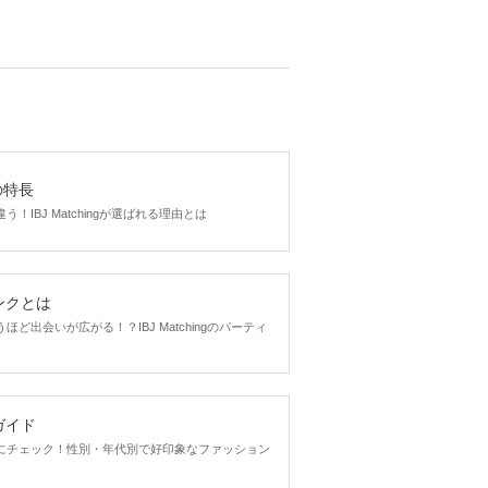
gの特長
！IBJ Matchingが選ばれる理由とは
ンクとは
ど出会いが広がる！？IBJ Matchingのパーティ
ガイド
にチェック！性別・年代別で好印象なファッション