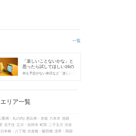
一覧
「楽しいことないかな」と
思ったら試してほしい16の
こと
何も予定がない休日など「楽しいこ
とないかな…」と感じたことがある
人もいるのでは？ 日常が退屈に感
じるなら、いますぐ楽しいことを始
めましょう！ いますぐ楽しい気分
になれる対処法から、恋愛・自分磨
のエリア一覧
き・趣味などジャンル別の楽しいこ
とまで、16の楽しいことアイデア
を集めました♪ いままさに楽しいこ
八重洲・丸の内)
恵比寿・赤坂
六本木
池袋
とを探している方は必見です。
原
北千住
立川・吉祥寺
町田
二子玉川
渋谷
日本橋・八丁堀
水道橋・飯田橋
浅草・両国