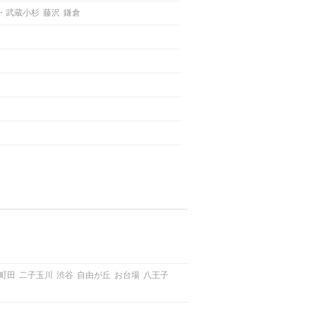
・武蔵小杉
藤沢
鎌倉
町田
二子玉川
渋谷
自由が丘
お台場
八王子