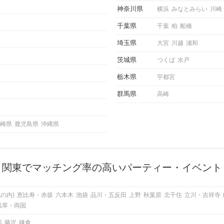
ご紹介
神奈川県
横浜
みなとみらい
川崎
千葉県
千葉
柏
船橋
埼玉県
大宮
川越
浦和
茨城県
つくば
水戸
栃木県
宇都宮
群馬県
高崎
崎県
鹿児島県
沖縄県
関東でマッチング率の高いパーティー・イベント
の内)
恵比寿・赤坂
六本木
池袋
品川・五反田
上野
秋葉原
北千住
立川・吉祥寺
浅草・両国
杉
藤沢
鎌倉