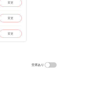
変更
変更
変更
空席あり