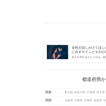
女性が話しかけてほし
に出すサインとその心
は？
恋人を作れるかどうかは、婚
ントにかかわらず職場や飲み
で女性が話しかけて欲しい時
サインに、早く気づいてアプ
できるかにも左右されます。
から恋人作りを本格的に始め
都道府県か
している方は、女性が異性を
出すサインをしっかりと理解
しい行動に移せるかどうかが
関東
東京都
神奈川県
千葉県
埼玉県
この記事では、女性が話しか
しい時に出すサインとその心
関西
大阪府
京都府
兵庫県
滋賀県
奈
しく解説した後、婚活イベン
際にサインを受け取った場合