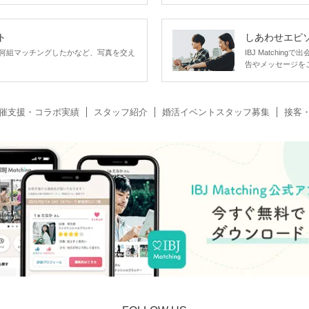
ト
しあわせエピ
何組マッチングしたかなど、写真を交え
IBJ Matchi
告やメッセージを
催支援・コラボ実績
スタッフ紹介
婚活イベントスタッフ募集
接客