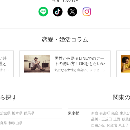
FOLLOW US
恋愛・婚活コラム
い時
男性から送るLINEでのデー
理と
トの誘い方！OKをもらいや
すいメッセージのコツは？
活イベ
気になる女性と出会い、メッセージ
会の場
のやり取りを続けてく中で「この人
に出す
いいな」と感じたら、次はデートに
ローチ
誘いたくなるもの。 しかし、中に
 これ
は「どう誘ったらいいの？」とお困
ようと
りの男性もいらっしゃるのではない
ら探す
関東
求めて
でしょうか。 そこで今回は、男性
し、正
から女性へ送るLINEでのデートの
重要。
誘い方のコツをご紹介します。例文
東京都
茨城県
栃木県
群馬県
新宿
有楽町
銀座
東京(
けて欲
も混じえながら解説するので、ぜひ
品川・五反田
上野
秋葉
理を詳
参考にしてください。
良県
和歌山県
トで実
自由が丘
お台場
八王子
にどの