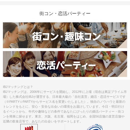
街コン・恋活パーティー
IBJマッチングとは？
IBJマッチングは、2006年にサービスを開始し、2012年に上場（現在は東証プライム市
場）した株式会社IBJが運営する、日本最大級の「自社直営」婚活・恋活サービスです
（※PARTY☆PARTYからサービス名を変更いたしました）。独自のノウハウと最新の
トレンドをもとに、安心・安全な出会いの環境をお届けしています。今日・明日行け
るイベントから、年代や趣味などの条件であなたにぴったりの婚活パーティー・街コ
ンを簡単に探せます。東京、大阪、名古屋、福岡をはじめ、全国56店舗の直営店舗や
近隣の飲食店等で、あなたの出会いをサポートします。