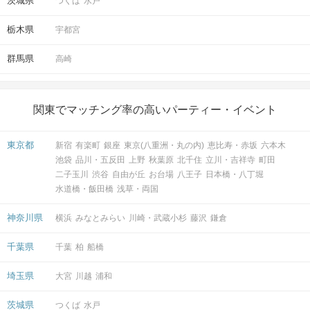
茨城県
つくば
水戸
栃木県
宇都宮
群馬県
高崎
関東でマッチング率の高いパーティー・イベント
東京都
新宿
有楽町
銀座
東京(八重洲・丸の内)
恵比寿・赤坂
六本木
池袋
品川・五反田
上野
秋葉原
北千住
立川・吉祥寺
町田
二子玉川
渋谷
自由が丘
お台場
八王子
日本橋・八丁堀
水道橋・飯田橋
浅草・両国
神奈川県
横浜
みなとみらい
川崎・武蔵小杉
藤沢
鎌倉
千葉県
千葉
柏
船橋
埼玉県
大宮
川越
浦和
茨城県
つくば
水戸