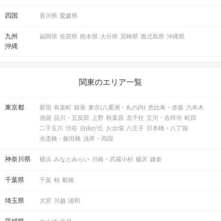
四国
香川県
愛媛県
九州
福岡県
佐賀県
熊本県
大分県
宮崎県
鹿児島県
沖縄県
沖縄
関東のエリア一覧
東京都
新宿
有楽町
銀座
東京(八重洲・丸の内)
恵比寿・赤坂
六本木
池袋
品川・五反田
上野
秋葉原
北千住
立川・吉祥寺
町田
二子玉川
渋谷
自由が丘
お台場
八王子
日本橋・八丁堀
水道橋・飯田橋
浅草・両国
神奈川県
横浜
みなとみらい
川崎・武蔵小杉
藤沢
鎌倉
千葉県
千葉
柏
船橋
埼玉県
大宮
川越
浦和