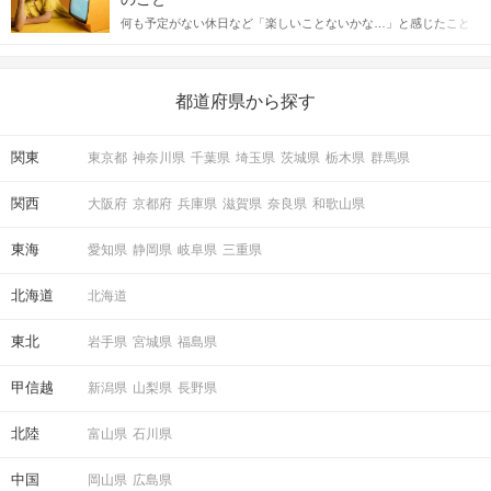
送るLINEでのデートの誘い方のコツをご紹介します。例文も混じ
何も予定がない休日など「楽しいことないかな…」と感じたこと
えながら解説するので、ぜひ参考にしてください。
がある人もいるのでは？ 日常が退屈に感じるなら、いますぐ楽し
いことを始めましょう！ いますぐ楽しい気分になれる対処法か
ら、恋愛・自分磨き・趣味などジャンル別の楽しいことまで、16
の楽しいことアイデアを集めました♪ いままさに楽しいことを探し
都道府県から探す
ている方は必見です。
関東
東京都
神奈川県
千葉県
埼玉県
茨城県
栃木県
群馬県
関西
大阪府
京都府
兵庫県
滋賀県
奈良県
和歌山県
東海
愛知県
静岡県
岐阜県
三重県
北海道
北海道
東北
岩手県
宮城県
福島県
甲信越
新潟県
山梨県
長野県
北陸
富山県
石川県
中国
岡山県
広島県