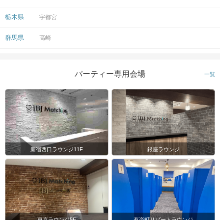
栃木県
宇都宮
群馬県
高崎
パーティー専用会場
一覧
新宿西口ラウンジ11F
銀座ラウンジ
東京ラウンジ5F
有楽町リゾートラウンジ