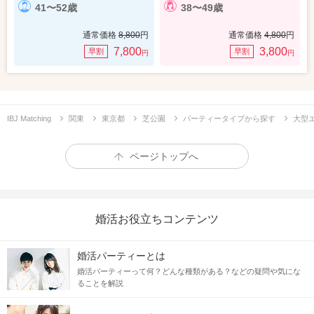
41〜52歳
38〜49歳
通常価格
8,800
円
通常価格
4,800
円
7,800
3,800
早割
早割
円
円
IBJ Matching
関東
東京都
芝公園
パーティータイプから探す
大型
ページトップへ
婚活お役立ちコンテンツ
婚活パーティーとは
婚活パーティーって何？どんな種類がある？などの疑問や気にな
ることを解説