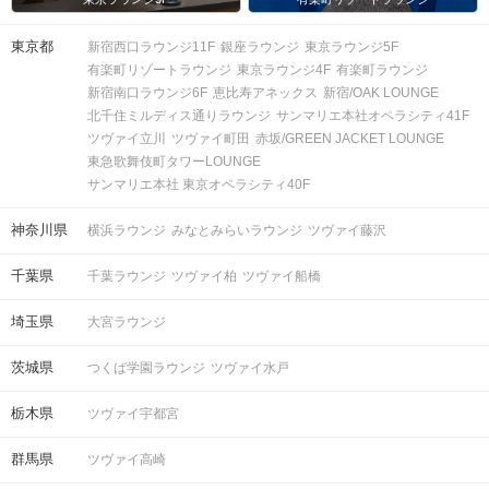
東京都
新宿西口ラウンジ11F
銀座ラウンジ
東京ラウンジ5F
有楽町リゾートラウンジ
東京ラウンジ4F
有楽町ラウンジ
新宿南口ラウンジ6F
恵比寿アネックス
新宿/OAK LOUNGE
北千住ミルディス通りラウンジ
サンマリエ本社オペラシティ41F
ツヴァイ立川
ツヴァイ町田
赤坂/GREEN JACKET LOUNGE
東急歌舞伎町タワーLOUNGE
サンマリエ本社 東京オペラシティ40F
神奈川県
横浜ラウンジ
みなとみらいラウンジ
ツヴァイ藤沢
千葉県
千葉ラウンジ
ツヴァイ柏
ツヴァイ船橋
埼玉県
大宮ラウンジ
茨城県
つくば学園ラウンジ
ツヴァイ水戸
栃木県
ツヴァイ宇都宮
群馬県
ツヴァイ高崎