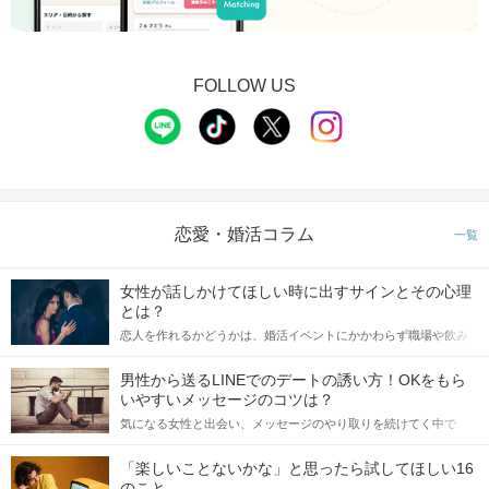
FOLLOW US
恋愛・婚活コラム
一覧
女性が話しかけてほしい時に出すサインとその心理
とは？
恋人を作れるかどうかは、婚活イベントにかかわらず職場や飲み
会の場で女性が話しかけて欲しい時に出すサインに、早く気づい
てアプローチできるかにも左右されます。 これから恋人作りを本
男性から送るLINEでのデートの誘い方！OKをもら
格的に始めようとしている方は、女性が異性を求めて出すサイン
いやすいメッセージのコツは？
をしっかりと理解し、正しい行動に移せるかどうかが重要。 この
気になる女性と出会い、メッセージのやり取りを続けてく中で
記事では、女性が話しかけて欲しい時に出すサインとその心理を
「この人いいな」と感じたら、次はデートに誘いたくなるもの。
詳しく解説した後、婚活イベントで実際にサインを受け取った場
しかし、中には「どう誘ったらいいの？」とお困りの男性もいら
合にどのような行動に繋げるべきかをご紹介していきます。
「楽しいことないかな」と思ったら試してほしい16
っしゃるのではないでしょうか。 そこで今回は、男性から女性へ
のこと