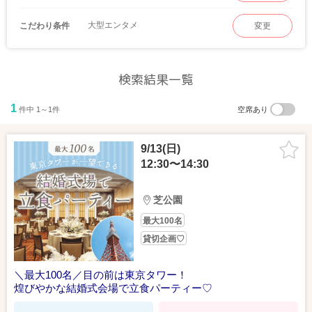
大型エンタメ
こだわり条件
変更
検索結果一覧
1
件中 1～1件
空席あり
9/13(日)
12:30〜14:30
芝公園
最大100名
貸切企画♡
＼最大100名／目の前は東京タワー！
煌びやかな結婚式会場で立食パーティー♡