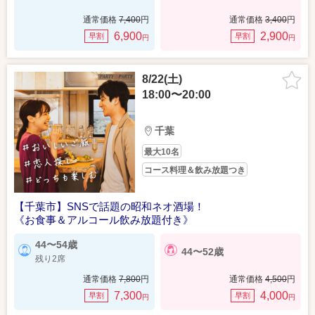
通常価格
7,400
円
通常価格
3,400
円
6,900
2,900
早割
早割
円
円
8/22(土)
18:00〜20:00
千葉
最大10名
コース料理＆飲み放題つき
【千葉市】SNSで話題の昭和ネオ酒場！
《お食事＆アルコール飲み放題付き》
44〜54歳
44〜52歳
残り2席
通常価格
7,800
円
通常価格
4,500
円
7,300
4,000
早割
早割
円
円