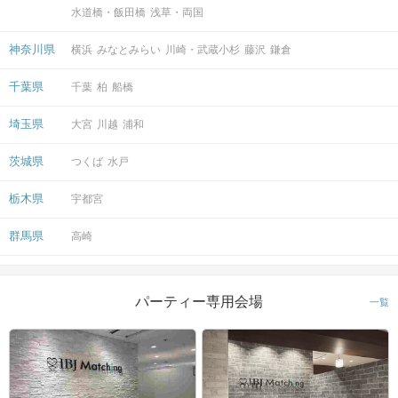
水道橋・飯田橋
浅草・両国
神奈川県
横浜
みなとみらい
川崎・武蔵小杉
藤沢
鎌倉
千葉県
千葉
柏
船橋
埼玉県
大宮
川越
浦和
茨城県
つくば
水戸
栃木県
宇都宮
群馬県
高崎
パーティー専用会場
一覧