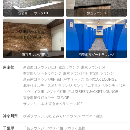
新宿西口ラウンジ11F
銀座ラウンジ
東京ラウンジ5F
有楽町リゾートラウンジ
東京都
新宿西口ラウンジ11F
銀座ラウンジ
東京ラウンジ5F
有楽町リゾートラウンジ
東京ラウンジ4F
有楽町ラウンジ
新宿南口ラウンジ6F
恵比寿アネックス
新宿/OAK LOUNGE
北千住ミルディス通りラウンジ
サンマリエ本社オペラシティ41F
ツヴァイ立川
ツヴァイ町田
赤坂/GREEN JACKET LOUNGE
東急歌舞伎町タワーLOUNGE
サンマリエ本社 東京オペラシティ40F
神奈川県
横浜ラウンジ
みなとみらいラウンジ
ツヴァイ藤沢
千葉県
千葉ラウンジ
ツヴァイ柏
ツヴァイ船橋