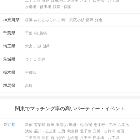
二子玉川
渋谷
自由が丘
お台場
八王子
日本橋・八丁堀
水道橋・飯田橋
浅草・両国
神奈川県
横浜
みなとみらい
川崎・武蔵小杉
藤沢
鎌倉
千葉県
千葉
柏
船橋
埼玉県
大宮
川越
浦和
茨城県
つくば
水戸
栃木県
宇都宮
群馬県
高崎
関東でマッチング率の高いパーティー・イベント
東京都
新宿
有楽町
銀座
東京(八重洲・丸の内)
恵比寿・赤坂
六本木
池袋
品川・五反田
上野
秋葉原
北千住
立川・吉祥寺
町田
二子玉川
渋谷
自由が丘
お台場
八王子
日本橋・八丁堀