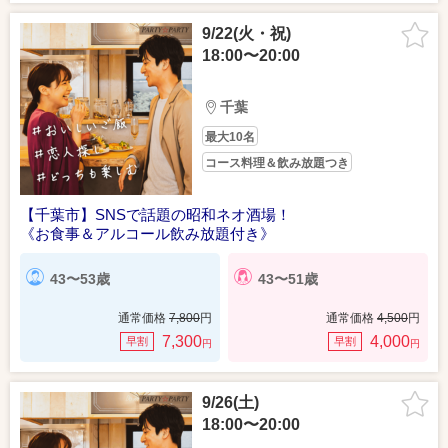
9/22(火・祝)
18:00〜20:00
千葉
最大10名
コース料理＆飲み放題つき
【千葉市】SNSで話題の昭和ネオ酒場！
《お食事＆アルコール飲み放題付き》
43〜53歳
43〜51歳
通常価格
7,800
円
通常価格
4,500
円
7,300
4,000
早割
早割
円
円
9/26(土)
18:00〜20:00