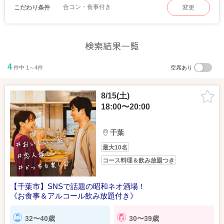
合コン・食事付き
こだわり条件
変更
検索結果一覧
4
件中 1～4件
空席あり
8/15(土)
18:00〜20:00
千葉
最大10名
コース料理＆飲み放題つき
【千葉市】SNSで話題の昭和ネオ酒場！
《お食事＆アルコール飲み放題付き》
32〜40歳
30〜39歳