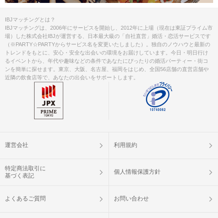
IBJマッチングとは？
IBJマッチングは、2006年にサービスを開始し、2012年に上場（現在は東証プライム市
場）した株式会社IBJが運営する、日本最大級の「自社直営」婚活・恋活サービスです
（※PARTY☆PARTYからサービス名を変更いたしました）。独自のノウハウと最新の
トレンドをもとに、安心・安全な出会いの環境をお届けしています。今日・明日行け
るイベントから、年代や趣味などの条件であなたにぴったりの婚活パーティー・街コ
ンを簡単に探せます。東京、大阪、名古屋、福岡をはじめ、全国56店舗の直営店舗や
近隣の飲食店等で、あなたの出会いをサポートします。
運営会社
利用規約
特定商法取引に
個人情報保護方針
基づく表記
よくあるご質問
お問い合わせ