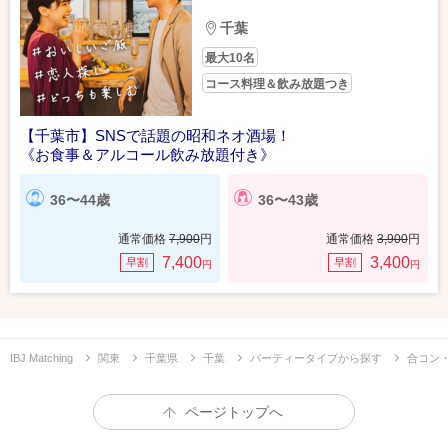
千葉
最大10名
コース料理＆飲み放題つき
【千葉市】SNSで話題の昭和ネオ酒場！
《お食事＆アルコール飲み放題付き》
36〜44歳
36〜43歳
通常価格
7,900
円
通常価格
3,900
円
7,400
3,400
早割
早割
円
円
IBJ Matching
関東
千葉県
千葉
パーティータイプから探す
合コン
ページトップへ