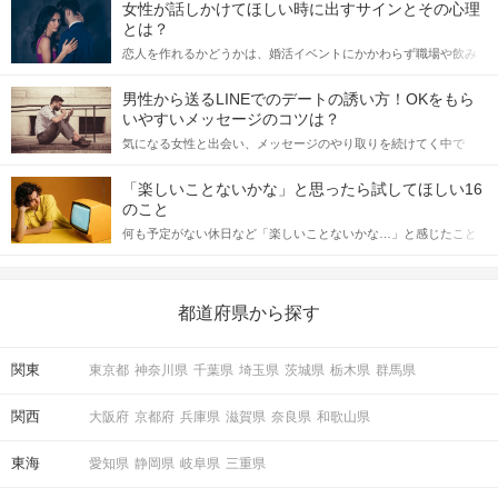
女性が話しかけてほしい時に出すサインとその心理
とは？
恋人を作れるかどうかは、婚活イベントにかかわらず職場や飲み
会の場で女性が話しかけて欲しい時に出すサインに、早く気づい
てアプローチできるかにも左右されます。 これから恋人作りを本
男性から送るLINEでのデートの誘い方！OKをもら
格的に始めようとしている方は、女性が異性を求めて出すサイン
いやすいメッセージのコツは？
をしっかりと理解し、正しい行動に移せるかどうかが重要。 この
気になる女性と出会い、メッセージのやり取りを続けてく中で
記事では、女性が話しかけて欲しい時に出すサインとその心理を
「この人いいな」と感じたら、次はデートに誘いたくなるもの。
詳しく解説した後、婚活イベントで実際にサインを受け取った場
しかし、中には「どう誘ったらいいの？」とお困りの男性もいら
合にどのような行動に繋げるべきかをご紹介していきます。
「楽しいことないかな」と思ったら試してほしい16
っしゃるのではないでしょうか。 そこで今回は、男性から女性へ
のこと
送るLINEでのデートの誘い方のコツをご紹介します。例文も混じ
何も予定がない休日など「楽しいことないかな…」と感じたこと
えながら解説するので、ぜひ参考にしてください。
がある人もいるのでは？ 日常が退屈に感じるなら、いますぐ楽し
いことを始めましょう！ いますぐ楽しい気分になれる対処法か
ら、恋愛・自分磨き・趣味などジャンル別の楽しいことまで、16
の楽しいことアイデアを集めました♪ いままさに楽しいことを探し
都道府県から探す
ている方は必見です。
関東
東京都
神奈川県
千葉県
埼玉県
茨城県
栃木県
群馬県
関西
大阪府
京都府
兵庫県
滋賀県
奈良県
和歌山県
東海
愛知県
静岡県
岐阜県
三重県