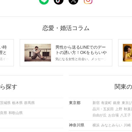
恋愛・婚活コラム
い時
男性から送るLINEでのデー
理と
トの誘い方！OKをもらいや
すいメッセージのコツは？
活イベ
気になる女性と出会い、メッセージ
会の場
のやり取りを続けてく中で「この人
に出す
いいな」と感じたら、次はデートに
ローチ
誘いたくなるもの。 しかし、中に
 これ
は「どう誘ったらいいの？」とお困
ようと
りの男性もいらっしゃるのではない
ら探す
関東
求めて
でしょうか。 そこで今回は、男性
し、正
から女性へ送るLINEでのデートの
重要。
誘い方のコツをご紹介します。例文
東京都
茨城県
栃木県
群馬県
新宿
有楽町
銀座
東京(
けて欲
も混じえながら解説するので、ぜひ
品川・五反田
上野
秋葉
理を詳
参考にしてください。
良県
和歌山県
トで実
自由が丘
お台場
八王子
にどの
ご紹介
神奈川県
横浜
みなとみらい
川崎