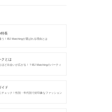
gの特長
！IBJ Matchingが選ばれる理由とは
ンクとは
ど出会いが広がる！？IBJ Matchingのパーティ
ガイド
にチェック！性別・年代別で好印象なファッション