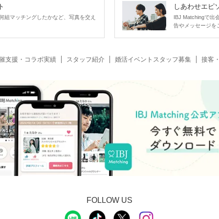
ト
しあわせエピ
何組マッチングしたかなど、写真を交え
IBJ Matchi
告やメッセージを
催支援・コラボ実績
スタッフ紹介
婚活イベントスタッフ募集
接客
FOLLOW US