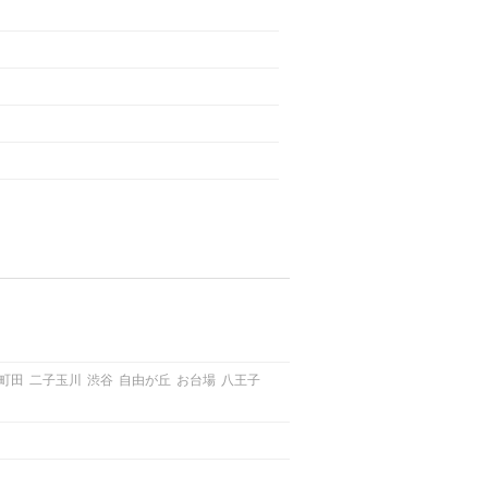
町田
二子玉川
渋谷
自由が丘
お台場
八王子