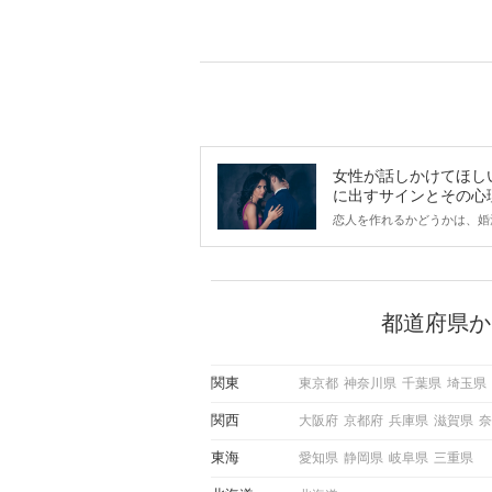
女性が話しかけてほし
に出すサインとその心
は？
恋人を作れるかどうかは、婚
ントにかかわらず職場や飲み
で女性が話しかけて欲しい時
サインに、早く気づいてアプ
できるかにも左右されます。
から恋人作りを本格的に始め
都道府県か
している方は、女性が異性を
出すサインをしっかりと理解
しい行動に移せるかどうかが
関東
東京都
神奈川県
千葉県
埼玉県
この記事では、女性が話しか
しい時に出すサインとその心
関西
大阪府
京都府
兵庫県
滋賀県
奈
しく解説した後、婚活イベン
際にサインを受け取った場合
東海
愛知県
静岡県
岐阜県
三重県
ような行動に繋げるべきかを
していきます。