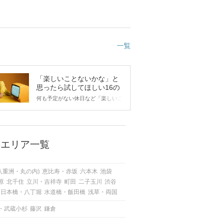
一覧
「楽しいことないかな」と
思ったら試してほしい16の
こと
何も予定がない休日など「楽しいこ
とないかな…」と感じたことがある
人もいるのでは？ 日常が退屈に感
じるなら、いますぐ楽しいことを始
めましょう！ いますぐ楽しい気分
になれる対処法から、恋愛・自分磨
のエリア一覧
き・趣味などジャンル別の楽しいこ
とまで、16の楽しいことアイデア
を集めました♪ いままさに楽しいこ
八重洲・丸の内)
恵比寿・赤坂
六本木
池袋
とを探している方は必見です。
原
北千住
立川・吉祥寺
町田
二子玉川
渋谷
日本橋・八丁堀
水道橋・飯田橋
浅草・両国
・武蔵小杉
藤沢
鎌倉