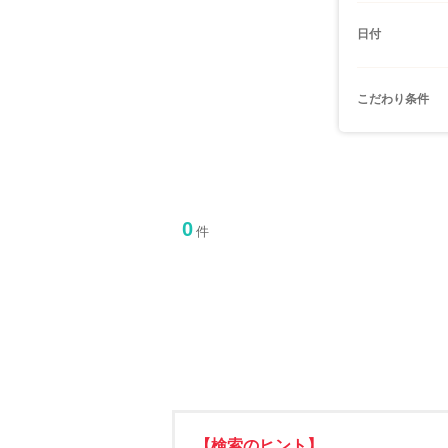
日付
こだわり条件
0
件
【検索のヒント】