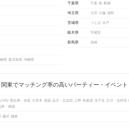
千葉県
千葉
柏
船橋
埼玉県
大宮
川越
浦和
茨城県
つくば
水戸
栃木県
宇都宮
群馬県
高崎
崎県
鹿児島県
沖縄県
関東でマッチング率の高いパーティー・イベント
の内)
恵比寿・赤坂
六本木
池袋
品川・五反田
上野
秋葉原
北千住
立川・吉祥寺
浅草・両国
杉
藤沢
鎌倉