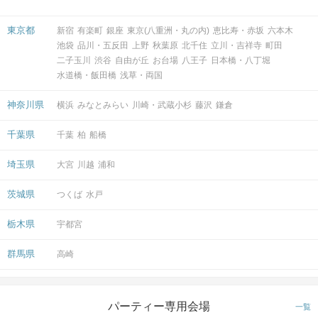
東京都
新宿
有楽町
銀座
東京(八重洲・丸の内)
恵比寿・赤坂
六本木
池袋
品川・五反田
上野
秋葉原
北千住
立川・吉祥寺
町田
二子玉川
渋谷
自由が丘
お台場
八王子
日本橋・八丁堀
水道橋・飯田橋
浅草・両国
神奈川県
横浜
みなとみらい
川崎・武蔵小杉
藤沢
鎌倉
千葉県
千葉
柏
船橋
埼玉県
大宮
川越
浦和
茨城県
つくば
水戸
栃木県
宇都宮
群馬県
高崎
パーティー専用会場
一覧