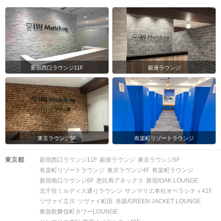
新宿西口ラウンジ11F
銀座ラウンジ
東京ラウンジ5F
有楽町リゾートラウンジ
東京都
新宿西口ラウンジ11F
銀座ラウンジ
東京ラウンジ5F
有楽町リゾートラウンジ
東京ラウンジ4F
有楽町ラウンジ
新宿南口ラウンジ6F
恵比寿アネックス
新宿/OAK LOUNGE
北千住ミルディス通りラウンジ
サンマリエ本社オペラシティ41F
ツヴァイ立川
ツヴァイ町田
赤坂/GREEN JACKET LOUNGE
東急歌舞伎町タワーLOUNGE