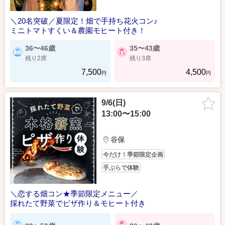
＼20名突破／夏限定！畑で手持ち花火コン♪
ミニトマトすくい＆農園モヒート付き！
36〜46歳
35〜43歳
残り2席
残り3席
7,500
4,500
円
円
9/6(日)
13:00〜15:00
谷保
今だけ！季節限定企画
手ぶらで体験
＼恋する畑コン★季節限定メニュー／
採れたて野菜でピザ作り＆モヒート付き