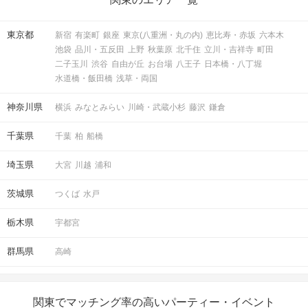
東京都
新宿
有楽町
銀座
東京(八重洲・丸の内)
恵比寿・赤坂
六本木
池袋
品川・五反田
上野
秋葉原
北千住
立川・吉祥寺
町田
二子玉川
渋谷
自由が丘
お台場
八王子
日本橋・八丁堀
水道橋・飯田橋
浅草・両国
神奈川県
横浜
みなとみらい
川崎・武蔵小杉
藤沢
鎌倉
千葉県
千葉
柏
船橋
埼玉県
大宮
川越
浦和
茨城県
つくば
水戸
栃木県
宇都宮
群馬県
高崎
関東でマッチング率の高いパーティー・イベント