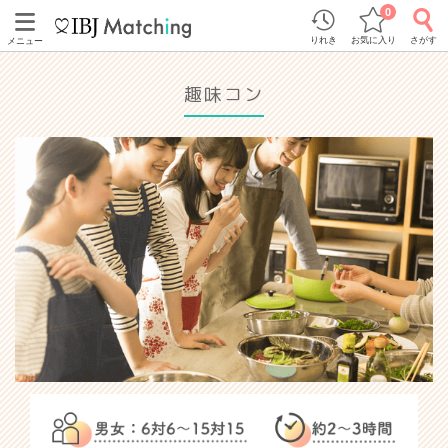
0
りれき
お気に入り
さがす
メニュー
趣味コン