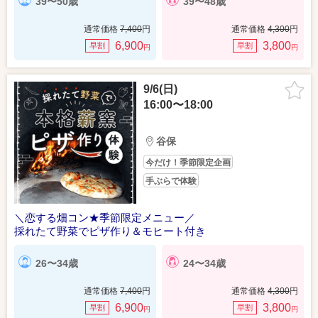
39〜50歳
39〜48歳
通常価格
7,400
円
通常価格
4,300
円
6,900
3,800
早割
早割
円
円
9/6(日)
16:00〜18:00
谷保
今だけ！季節限定企画
手ぶらで体験
＼恋する畑コン★季節限定メニュー／
採れたて野菜でピザ作り＆モヒート付き
26〜34歳
24〜34歳
通常価格
7,400
円
通常価格
4,300
円
6,900
3,800
早割
早割
円
円