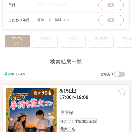
指定されていません
日付
変更
趣味コン・体験コン
こだわり条件
変更
すべて
8/8(土)
8/9(日)
8/10(月)
8/11(
4件
0件
0件
0件
0件
検索結果一覧
4
件中 1～4件
空席あり
8/15(土)
17:00〜19:00
谷保
今だけ！季節限定企画
最大30名