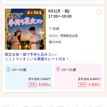
9/21(月・祝)
17:00〜19:00
谷保
今だけ！季節限定企画
最大30名
限定企画！畑で手持ち花火コン♪
ミニトマトすくい＆農園モヒート付き！
24〜33歳
23〜31歳
通常価格
7,400
円
通常価格
4,300
円
6,900
3,800
早割
早割
円
円