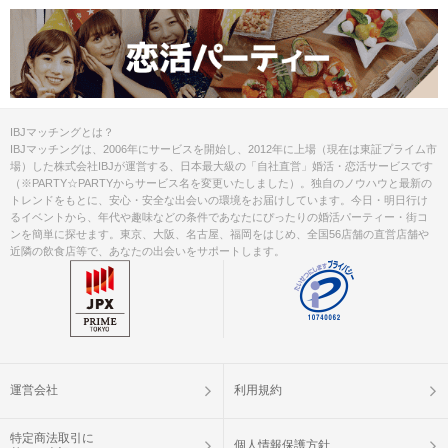
IBJマッチングとは？
IBJマッチングは、2006年にサービスを開始し、2012年に上場（現在は東証プライム市
場）した株式会社IBJが運営する、日本最大級の「自社直営」婚活・恋活サービスです
（※PARTY☆PARTYからサービス名を変更いたしました）。独自のノウハウと最新の
トレンドをもとに、安心・安全な出会いの環境をお届けしています。今日・明日行け
るイベントから、年代や趣味などの条件であなたにぴったりの婚活パーティー・街コ
ンを簡単に探せます。東京、大阪、名古屋、福岡をはじめ、全国56店舗の直営店舗や
近隣の飲食店等で、あなたの出会いをサポートします。
運営会社
利用規約
特定商法取引に
個人情報保護方針