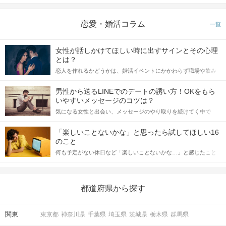
恋愛・婚活コラム
一覧
女性が話しかけてほしい時に出すサインとその心理
とは？
恋人を作れるかどうかは、婚活イベントにかかわらず職場や飲み
会の場で女性が話しかけて欲しい時に出すサインに、早く気づい
てアプローチできるかにも左右されます。 これから恋人作りを本
男性から送るLINEでのデートの誘い方！OKをもら
格的に始めようとしている方は、女性が異性を求めて出すサイン
いやすいメッセージのコツは？
をしっかりと理解し、正しい行動に移せるかどうかが重要。 この
気になる女性と出会い、メッセージのやり取りを続けてく中で
記事では、女性が話しかけて欲しい時に出すサインとその心理を
「この人いいな」と感じたら、次はデートに誘いたくなるもの。
詳しく解説した後、婚活イベントで実際にサインを受け取った場
しかし、中には「どう誘ったらいいの？」とお困りの男性もいら
合にどのような行動に繋げるべきかをご紹介していきます。
「楽しいことないかな」と思ったら試してほしい16
っしゃるのではないでしょうか。 そこで今回は、男性から女性へ
のこと
送るLINEでのデートの誘い方のコツをご紹介します。例文も混じ
何も予定がない休日など「楽しいことないかな…」と感じたこと
えながら解説するので、ぜひ参考にしてください。
がある人もいるのでは？ 日常が退屈に感じるなら、いますぐ楽し
いことを始めましょう！ いますぐ楽しい気分になれる対処法か
ら、恋愛・自分磨き・趣味などジャンル別の楽しいことまで、16
の楽しいことアイデアを集めました♪ いままさに楽しいことを探し
都道府県から探す
ている方は必見です。
関東
東京都
神奈川県
千葉県
埼玉県
茨城県
栃木県
群馬県