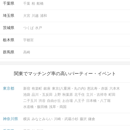
千葉県
千葉
柏
船橋
埼玉県
大宮
川越
浦和
茨城県
つくば
水戸
栃木県
宇都宮
群馬県
高崎
関東でマッチング率の高いパーティー・イベント
東京都
新宿
有楽町
銀座
東京(八重洲・丸の内)
恵比寿・赤坂
六本木
池袋
品川・五反田
上野
秋葉原
北千住
立川・吉祥寺
町田
二子玉川
渋谷
自由が丘
お台場
八王子
日本橋・八丁堀
水道橋・飯田橋
浅草・両国
神奈川県
横浜
みなとみらい
川崎・武蔵小杉
藤沢
鎌倉