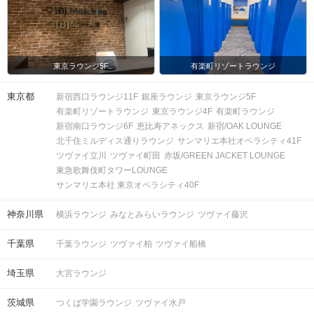
東京ラウンジ5F
有楽町リゾートラウンジ
東京都
新宿西口ラウンジ11F
銀座ラウンジ
東京ラウンジ5F
有楽町リゾートラウンジ
東京ラウンジ4F
有楽町ラウンジ
新宿南口ラウンジ6F
恵比寿アネックス
新宿/OAK LOUNGE
北千住ミルディス通りラウンジ
サンマリエ本社オペラシティ41F
ツヴァイ立川
ツヴァイ町田
赤坂/GREEN JACKET LOUNGE
東急歌舞伎町タワーLOUNGE
サンマリエ本社 東京オペラシティ40F
神奈川県
横浜ラウンジ
みなとみらいラウンジ
ツヴァイ藤沢
千葉県
千葉ラウンジ
ツヴァイ柏
ツヴァイ船橋
埼玉県
大宮ラウンジ
茨城県
つくば学園ラウンジ
ツヴァイ水戸