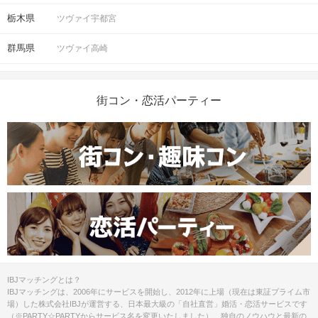
栃木県
ツヴァイ宇都宮
群馬県
ツヴァイ高崎
街コン・恋活パーティー
IBJマッチングとは？
IBJマッチングは、2006年にサービスを開始し、2012年に上場（現在は東証プライム市
場）した株式会社IBJが運営する、日本最大級の「自社直営」婚活・恋活サービスです
（※PARTY☆PARTYからサービス名を変更いたしました）。独自のノウハウと最新の