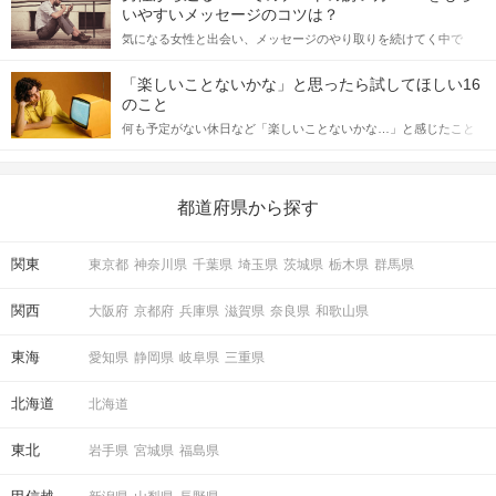
格的に始めようとしている方は、女性が異性を求めて出すサイン
いやすいメッセージのコツは？
をしっかりと理解し、正しい行動に移せるかどうかが重要。 この
気になる女性と出会い、メッセージのやり取りを続けてく中で
記事では、女性が話しかけて欲しい時に出すサインとその心理を
「この人いいな」と感じたら、次はデートに誘いたくなるもの。
詳しく解説した後、婚活イベントで実際にサインを受け取った場
しかし、中には「どう誘ったらいいの？」とお困りの男性もいら
合にどのような行動に繋げるべきかをご紹介していきます。
「楽しいことないかな」と思ったら試してほしい16
っしゃるのではないでしょうか。 そこで今回は、男性から女性へ
のこと
送るLINEでのデートの誘い方のコツをご紹介します。例文も混じ
何も予定がない休日など「楽しいことないかな…」と感じたこと
えながら解説するので、ぜひ参考にしてください。
がある人もいるのでは？ 日常が退屈に感じるなら、いますぐ楽し
いことを始めましょう！ いますぐ楽しい気分になれる対処法か
ら、恋愛・自分磨き・趣味などジャンル別の楽しいことまで、16
の楽しいことアイデアを集めました♪ いままさに楽しいことを探し
都道府県から探す
ている方は必見です。
関東
東京都
神奈川県
千葉県
埼玉県
茨城県
栃木県
群馬県
関西
大阪府
京都府
兵庫県
滋賀県
奈良県
和歌山県
東海
愛知県
静岡県
岐阜県
三重県
北海道
北海道
東北
岩手県
宮城県
福島県