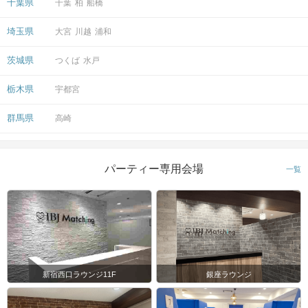
千葉県
千葉
柏
船橋
埼玉県
大宮
川越
浦和
茨城県
つくば
水戸
栃木県
宇都宮
群馬県
高崎
パーティー専用会場
一覧
新宿西口ラウンジ11F
銀座ラウンジ