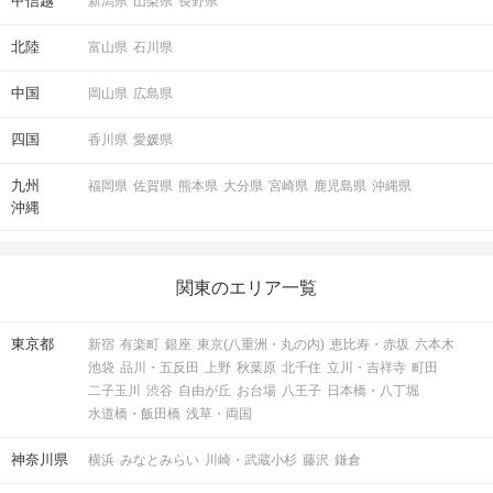
甲信越
新潟県
山梨県
長野県
北陸
富山県
石川県
中国
岡山県
広島県
四国
香川県
愛媛県
九州
福岡県
佐賀県
熊本県
大分県
宮崎県
鹿児島県
沖縄県
沖縄
関東のエリア一覧
東京都
新宿
有楽町
銀座
東京(八重洲・丸の内)
恵比寿・赤坂
六本木
池袋
品川・五反田
上野
秋葉原
北千住
立川・吉祥寺
町田
二子玉川
渋谷
自由が丘
お台場
八王子
日本橋・八丁堀
水道橋・飯田橋
浅草・両国
神奈川県
横浜
みなとみらい
川崎・武蔵小杉
藤沢
鎌倉