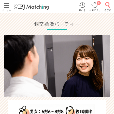
0
りれき
お気に入り
さがす
メニュー
個室婚活パーティー