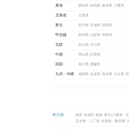
際にサインを受け取った場合
東海
愛知県
静岡県
岐阜県
三重県
ような行動に繋げるべきかを
していきます。
北海道
北海道
東北
岩手県
宮城県
福島県
甲信越
新潟県
山梨県
長野県
北陸
富山県
石川県
中国
岡山県
広島県
四国
香川県
愛媛県
九州
沖縄
福岡県
佐賀県
熊本県
大分県
宮
東京都
新宿
有楽町
銀座
東京(八重洲・丸
日本橋・八丁堀
水道橋・飯田橋