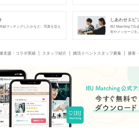
ト
しあわせエピ
何組マッチングしたかなど、写真を交え
IBJ Matchi
告やメッセージを
催支援・コラボ実績
スタッフ紹介
婚活イベントスタッフ募集
接客