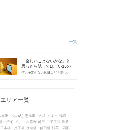
一覧
「楽しいことないかな」と
思ったら試してほしい16の
こと
何も予定がない休日など「楽しいこ
とないかな…」と感じたことがある
人もいるのでは？ 日常が退屈に感
じるなら、いますぐ楽しいことを始
めましょう！ いますぐ楽しい気分
になれる対処法から、恋愛・自分磨
のエリア一覧
き・趣味などジャンル別の楽しいこ
とまで、16の楽しいことアイデア
を集めました♪ いままさに楽しいこ
八重洲・丸の内)
恵比寿・赤坂
六本木
池袋
とを探している方は必見です。
原
北千住
立川・吉祥寺
町田
二子玉川
渋谷
日本橋・八丁堀
水道橋・飯田橋
浅草・両国