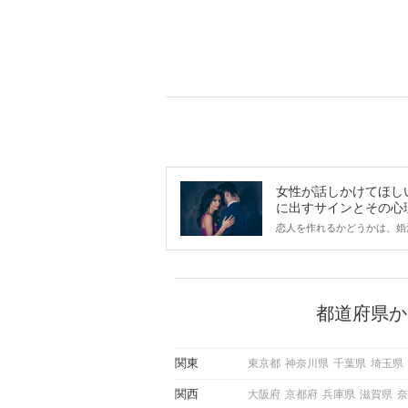
女性が話しかけてほし
に出すサインとその心
は？
恋人を作れるかどうかは、婚
ントにかかわらず職場や飲み
で女性が話しかけて欲しい時
サインに、早く気づいてアプ
できるかにも左右されます。
から恋人作りを本格的に始め
都道府県か
している方は、女性が異性を
出すサインをしっかりと理解
しい行動に移せるかどうかが
関東
東京都
神奈川県
千葉県
埼玉県
この記事では、女性が話しか
しい時に出すサインとその心
関西
大阪府
京都府
兵庫県
滋賀県
奈
しく解説した後、婚活イベン