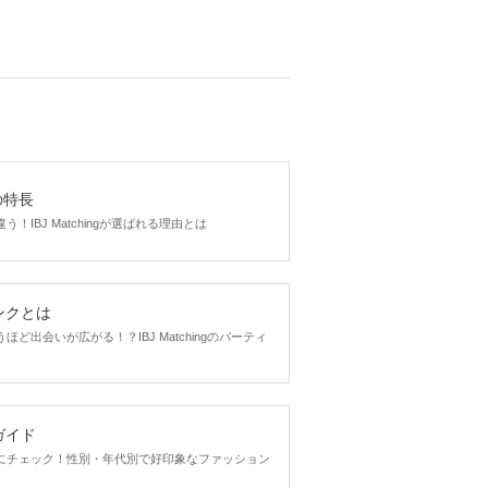
gの特長
！IBJ Matchingが選ばれる理由とは
ンクとは
ど出会いが広がる！？IBJ Matchingのパーティ
ガイド
にチェック！性別・年代別で好印象なファッション