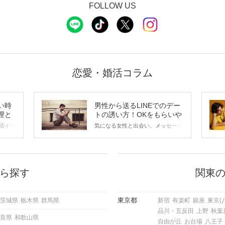
FOLLOW US
恋愛・婚活コラム
い時
男性から送るLINEでのデー
理と
トの誘い方！OKをもらいや
すいメッセージのコツは？
活イベ
気になる女性と出会い、メッセージ
会の場
のやり取りを続けてく中で「この人
に出す
いいな」と感じたら、次はデートに
ローチ
誘いたくなるもの。 しかし、中に
 これ
は「どう誘ったらいいの？」とお困
ようと
りの男性もいらっしゃるのではない
ら探す
関東
求めて
でしょうか。 そこで今回は、男性
し、正
から女性へ送るLINEでのデートの
重要。
誘い方のコツをご紹介します。例文
東京都
茨城県
栃木県
群馬県
新宿
有楽町
銀座
東京(
けて欲
も混じえながら解説するので、ぜひ
品川・五反田
上野
秋葉
理を詳
参考にしてください。
良県
和歌山県
トで実
自由が丘
お台場
八王子