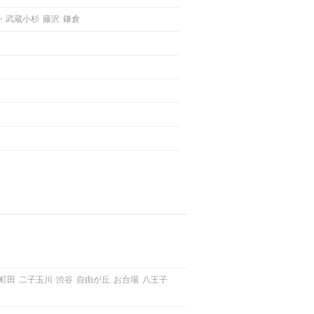
・武蔵小杉
藤沢
鎌倉
町田
二子玉川
渋谷
自由が丘
お台場
八王子