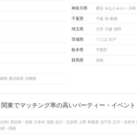
にどの
ご紹介
神奈川県
横浜
みなとみらい
川崎
千葉県
千葉
柏
船橋
埼玉県
大宮
川越
浦和
茨城県
つくば
水戸
栃木県
宇都宮
群馬県
高崎
崎県
鹿児島県
沖縄県
関東でマッチング率の高いパーティー・イベント
の内)
恵比寿・赤坂
六本木
池袋
品川・五反田
上野
秋葉原
北千住
立川・吉祥寺
浅草・両国