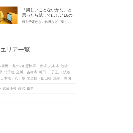
「楽しいことないかな」と
思ったら試してほしい16の
こと
何も予定がない休日など「楽しいこ
とないかな…」と感じたことがある
人もいるのでは？ 日常が退屈に感
じるなら、いますぐ楽しいことを始
めましょう！ いますぐ楽しい気分
になれる対処法から、恋愛・自分磨
のエリア一覧
き・趣味などジャンル別の楽しいこ
とまで、16の楽しいことアイデア
を集めました♪ いままさに楽しいこ
八重洲・丸の内)
恵比寿・赤坂
六本木
池袋
とを探している方は必見です。
原
北千住
立川・吉祥寺
町田
二子玉川
渋谷
日本橋・八丁堀
水道橋・飯田橋
浅草・両国
・武蔵小杉
藤沢
鎌倉