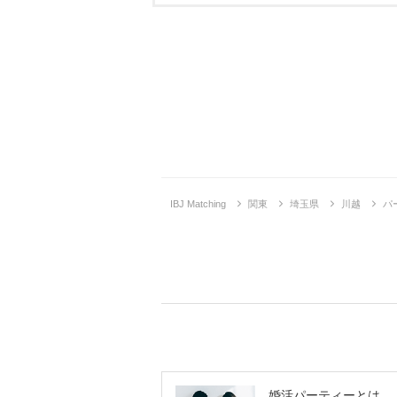
IBJ Matching
関東
埼玉県
川越
パ
婚活パーティーとは