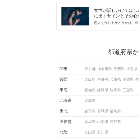
女性が話しかけてほし
に出すサインとその心
は？
恋人を作れるかどうかは、婚
ントにかかわらず職場や飲み
で女性が話しかけて欲しい時
サインに、早く気づいてアプ
できるかにも左右されます。
から恋人作りを本格的に始め
都道府県か
している方は、女性が異性を
出すサインをしっかりと理解
しい行動に移せるかどうかが
関東
東京都
神奈川県
千葉県
埼玉県
この記事では、女性が話しか
しい時に出すサインとその心
関西
大阪府
京都府
兵庫県
滋賀県
奈
しく解説した後、婚活イベン
際にサインを受け取った場合
東海
愛知県
静岡県
岐阜県
三重県
ような行動に繋げるべきかを
していきます。
北海道
北海道
東北
岩手県
宮城県
福島県
甲信越
新潟県
山梨県
長野県
北陸
富山県
石川県