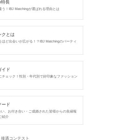
gの特長
！IBJ Matchingが選ばれる理由とは
ンクとは
ど出会いが広がる！？IBJ Matchingのパーティ
ガイド
にチェック！性別・年代別で好印象なファッション
ソード
ngで出会い、お付き合い・ご成婚された皆様からの良縁報
ご紹介
・接遇コンテスト