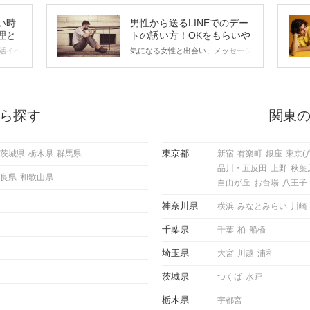
い時
男性から送るLINEでのデー
理と
トの誘い方！OKをもらいや
すいメッセージのコツは？
活イベ
気になる女性と出会い、メッセージ
会の場
のやり取りを続けてく中で「この人
に出す
いいな」と感じたら、次はデートに
ローチ
誘いたくなるもの。 しかし、中に
 これ
は「どう誘ったらいいの？」とお困
ようと
りの男性もいらっしゃるのではない
ら探す
関東
求めて
でしょうか。 そこで今回は、男性
し、正
から女性へ送るLINEでのデートの
重要。
誘い方のコツをご紹介します。例文
東京都
茨城県
栃木県
群馬県
新宿
有楽町
銀座
東京(
けて欲
も混じえながら解説するので、ぜひ
品川・五反田
上野
秋葉
理を詳
参考にしてください。
良県
和歌山県
トで実
自由が丘
お台場
八王子
にどの
ご紹介
神奈川県
横浜
みなとみらい
川崎
千葉県
千葉
柏
船橋
埼玉県
大宮
川越
浦和
茨城県
つくば
水戸
栃木県
宇都宮