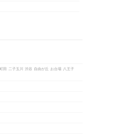
町田
二子玉川
渋谷
自由が丘
お台場
八王子