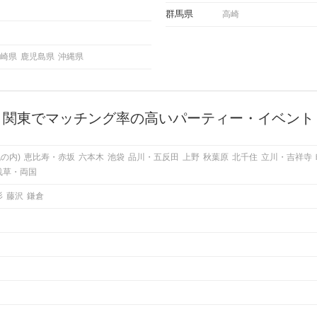
群馬県
高崎
崎県
鹿児島県
沖縄県
関東でマッチング率の高いパーティー・イベント
の内)
恵比寿・赤坂
六本木
池袋
品川・五反田
上野
秋葉原
北千住
立川・吉祥寺
浅草・両国
杉
藤沢
鎌倉