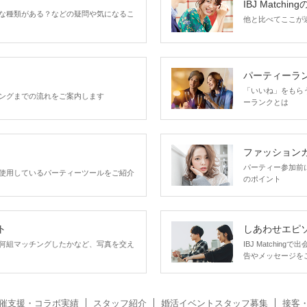
IBJ Matchin
な種類がある？などの疑問や気になるこ
他と比べてここが違う
パーティーラ
「いいね」をもらうほ
ングまでの流れをご案内します
ーランクとは
ファッション
パーティー参加前
使用しているパーティーツールをご紹介
のポイント
ト
しあわせエピ
何組マッチングしたかなど、写真を交え
IBJ Matchi
告やメッセージを
催支援・コラボ実績
スタッフ紹介
婚活イベントスタッフ募集
接客