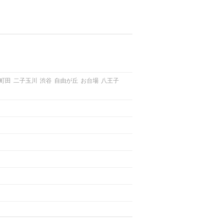
町田
二子玉川
渋谷
自由が丘
お台場
八王子