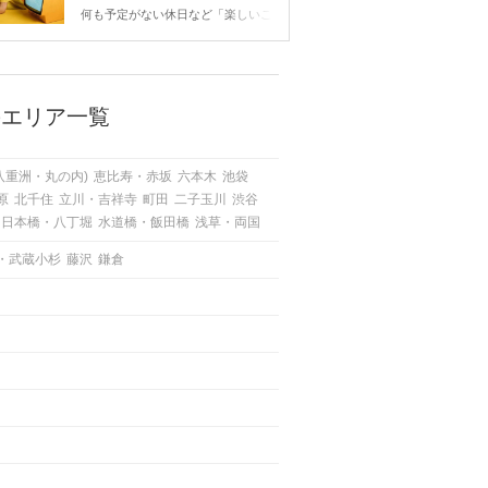
こと
何も予定がない休日など「楽しいこ
とないかな…」と感じたことがある
人もいるのでは？ 日常が退屈に感
じるなら、いますぐ楽しいことを始
めましょう！ いますぐ楽しい気分
になれる対処法から、恋愛・自分磨
のエリア一覧
き・趣味などジャンル別の楽しいこ
とまで、16の楽しいことアイデア
を集めました♪ いままさに楽しいこ
八重洲・丸の内)
恵比寿・赤坂
六本木
池袋
とを探している方は必見です。
原
北千住
立川・吉祥寺
町田
二子玉川
渋谷
日本橋・八丁堀
水道橋・飯田橋
浅草・両国
・武蔵小杉
藤沢
鎌倉