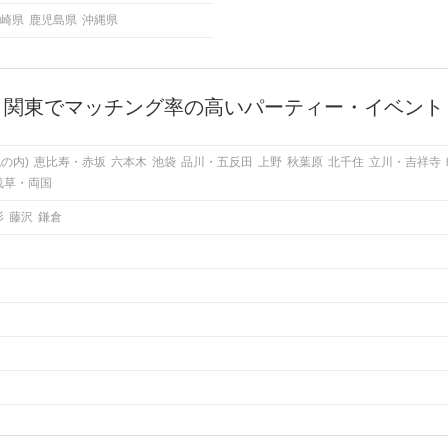
崎県
鹿児島県
沖縄県
関東でマッチング率の高いパーティー・イベント
の内)
恵比寿・赤坂
六本木
池袋
品川・五反田
上野
秋葉原
北千住
立川・吉祥寺
浅草・両国
杉
藤沢
鎌倉