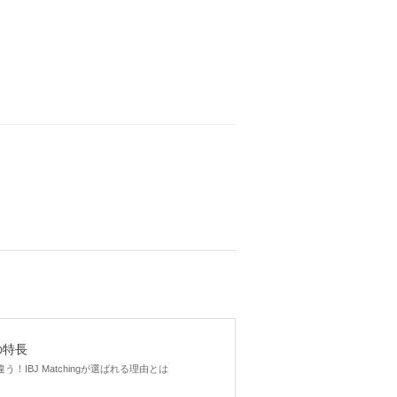
gの特長
！IBJ Matchingが選ばれる理由とは