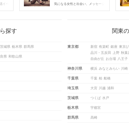
すいメッセージのコツは？
活イベ
気になる女性と出会い、メッセージ
会の場
のやり取りを続けてく中で「この人
に出す
いいな」と感じたら、次はデートに
ローチ
誘いたくなるもの。 しかし、中に
 これ
は「どう誘ったらいいの？」とお困
ようと
りの男性もいらっしゃるのではない
ら探す
関東
求めて
でしょうか。 そこで今回は、男性
し、正
から女性へ送るLINEでのデートの
重要。
誘い方のコツをご紹介します。例文
東京都
茨城県
栃木県
群馬県
新宿
有楽町
銀座
東京(
けて欲
も混じえながら解説するので、ぜひ
品川・五反田
上野
秋葉
理を詳
参考にしてください。
良県
和歌山県
トで実
自由が丘
お台場
八王子
にどの
ご紹介
神奈川県
横浜
みなとみらい
川崎
千葉県
千葉
柏
船橋
埼玉県
大宮
川越
浦和
茨城県
つくば
水戸
栃木県
宇都宮
群馬県
高崎