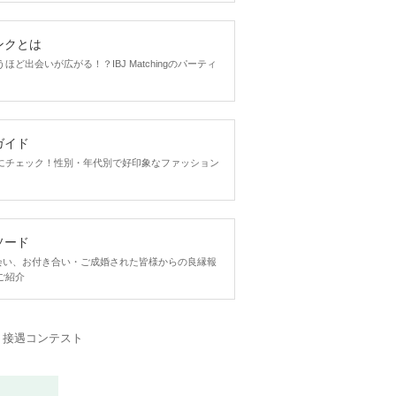
ンクとは
ど出会いが広がる！？IBJ Matchingのパーティ
ガイド
にチェック！性別・年代別で好印象なファッション
ソード
ngで出会い、お付き合い・ご成婚された皆様からの良縁報
ご紹介
・接遇コンテスト