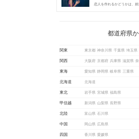
は？
恋人を作れるかどうかは、婚
ントにかかわらず職場や飲み
で女性が話しかけて欲しい時
サインに、早く気づいてアプ
できるかにも左右されます。
から恋人作りを本格的に始め
都道府県か
している方は、女性が異性を
出すサインをしっかりと理解
しい行動に移せるかどうかが
関東
東京都
神奈川県
千葉県
埼玉県
この記事では、女性が話しか
しい時に出すサインとその心
関西
大阪府
京都府
兵庫県
滋賀県
奈
しく解説した後、婚活イベン
際にサインを受け取った場合
東海
愛知県
静岡県
岐阜県
三重県
ような行動に繋げるべきかを
していきます。
北海道
北海道
東北
岩手県
宮城県
福島県
甲信越
新潟県
山梨県
長野県
北陸
富山県
石川県
中国
岡山県
広島県
四国
香川県
愛媛県