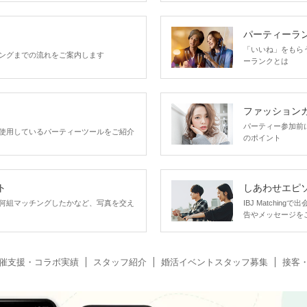
パーティーラ
「いいね」をもらうほ
ングまでの流れをご案内します
ーランクとは
ファッション
パーティー参加前
使用しているパーティーツールをご紹介
のポイント
ト
しあわせエピ
何組マッチングしたかなど、写真を交え
IBJ Matchi
告やメッセージを
催支援・コラボ実績
スタッフ紹介
婚活イベントスタッフ募集
接客