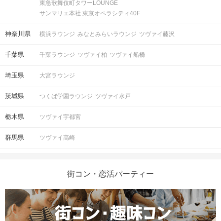
東急歌舞伎町タワーLOUNGE
サンマリエ本社 東京オペラシティ40F
神奈川県
横浜ラウンジ
みなとみらいラウンジ
ツヴァイ藤沢
千葉県
千葉ラウンジ
ツヴァイ柏
ツヴァイ船橋
埼玉県
大宮ラウンジ
茨城県
つくば学園ラウンジ
ツヴァイ水戸
栃木県
ツヴァイ宇都宮
群馬県
ツヴァイ高崎
街コン・恋活パーティー