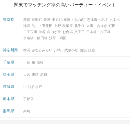
関東でマッチング率の高いパーティー・イベント
東京都
新宿
有楽町
銀座
東京(八重洲・丸の内)
恵比寿・赤坂
六本木
池袋
品川・五反田
上野
秋葉原
北千住
立川・吉祥寺
町田
二子玉川
渋谷
自由が丘
お台場
八王子
日本橋・八丁堀
水道橋・飯田橋
浅草・両国
神奈川県
横浜
みなとみらい
川崎・武蔵小杉
藤沢
鎌倉
千葉県
千葉
柏
船橋
埼玉県
大宮
川越
浦和
茨城県
つくば
水戸
栃木県
宇都宮
群馬県
高崎