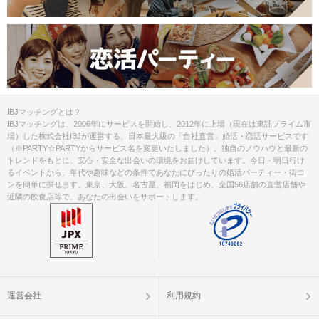
IBJマッチングとは？
IBJマッチングは、2006年にサービスを開始し、2012年に上場（現在は東証プライム市
場）した株式会社IBJが運営する、日本最大級の「自社直営」婚活・恋活サービスです
（※PARTY☆PARTYからサービス名を変更いたしました）。独自のノウハウと最新の
トレンドをもとに、安心・安全な出会いの環境をお届けしています。今日・明日行け
るイベントから、年代や趣味などの条件であなたにぴったりの婚活パーティー・街コ
ンを簡単に探せます。東京、大阪、名古屋、福岡をはじめ、全国56店舗の直営店舗や
近隣の飲食店等で、あなたの出会いをサポートします。
運営会社
利用規約