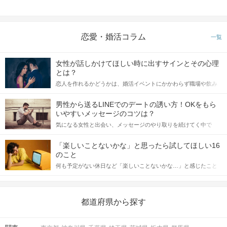
恋愛・婚活コラム
一覧
女性が話しかけてほしい時に出すサインとその心理
とは？
恋人を作れるかどうかは、婚活イベントにかかわらず職場や飲み
会の場で女性が話しかけて欲しい時に出すサインに、早く気づい
てアプローチできるかにも左右されます。 これから恋人作りを本
男性から送るLINEでのデートの誘い方！OKをもら
格的に始めようとしている方は、女性が異性を求めて出すサイン
いやすいメッセージのコツは？
をしっかりと理解し、正しい行動に移せるかどうかが重要。 この
気になる女性と出会い、メッセージのやり取りを続けてく中で
記事では、女性が話しかけて欲しい時に出すサインとその心理を
「この人いいな」と感じたら、次はデートに誘いたくなるもの。
詳しく解説した後、婚活イベントで実際にサインを受け取った場
しかし、中には「どう誘ったらいいの？」とお困りの男性もいら
合にどのような行動に繋げるべきかをご紹介していきます。
「楽しいことないかな」と思ったら試してほしい16
っしゃるのではないでしょうか。 そこで今回は、男性から女性へ
のこと
送るLINEでのデートの誘い方のコツをご紹介します。例文も混じ
何も予定がない休日など「楽しいことないかな…」と感じたこと
えながら解説するので、ぜひ参考にしてください。
がある人もいるのでは？ 日常が退屈に感じるなら、いますぐ楽し
いことを始めましょう！ いますぐ楽しい気分になれる対処法か
ら、恋愛・自分磨き・趣味などジャンル別の楽しいことまで、16
の楽しいことアイデアを集めました♪ いままさに楽しいことを探し
都道府県から探す
ている方は必見です。