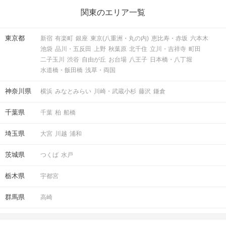
関東のエリア一覧
東京都
新宿
有楽町
銀座
東京(八重洲・丸の内)
恵比寿・赤坂
六本木
池袋
品川・五反田
上野
秋葉原
北千住
立川・吉祥寺
町田
二子玉川
渋谷
自由が丘
お台場
八王子
日本橋・八丁堀
水道橋・飯田橋
浅草・両国
神奈川県
横浜
みなとみらい
川崎・武蔵小杉
藤沢
鎌倉
千葉県
千葉
柏
船橋
埼玉県
大宮
川越
浦和
茨城県
つくば
水戸
栃木県
宇都宮
群馬県
高崎