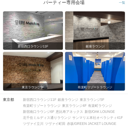
パーティー専用会場
一覧
新宿西口ラウンジ11F
銀座ラウンジ
東京ラウンジ5F
有楽町リゾートラウンジ
東京都
新宿西口ラウンジ11F
銀座ラウンジ
東京ラウンジ5F
有楽町リゾートラウンジ
東京ラウンジ4F
有楽町ラウンジ
新宿南口ラウンジ6F
恵比寿アネックス
新宿/OAK LOUNGE
北千住ミルディス通りラウンジ
サンマリエ本社オペラシティ41F
ツヴァイ立川
ツヴァイ町田
赤坂/GREEN JACKET LOUNGE