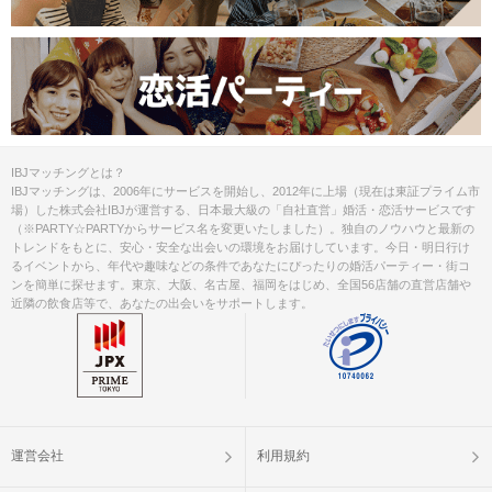
IBJマッチングとは？
IBJマッチングは、2006年にサービスを開始し、2012年に上場（現在は東証プライム市
場）した株式会社IBJが運営する、日本最大級の「自社直営」婚活・恋活サービスです
（※PARTY☆PARTYからサービス名を変更いたしました）。独自のノウハウと最新の
トレンドをもとに、安心・安全な出会いの環境をお届けしています。今日・明日行け
るイベントから、年代や趣味などの条件であなたにぴったりの婚活パーティー・街コ
ンを簡単に探せます。東京、大阪、名古屋、福岡をはじめ、全国56店舗の直営店舗や
近隣の飲食店等で、あなたの出会いをサポートします。
運営会社
利用規約