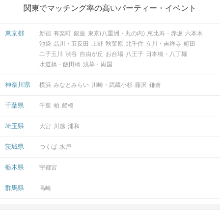
関東でマッチング率の高いパーティー・イベント
東京都
新宿
有楽町
銀座
東京(八重洲・丸の内)
恵比寿・赤坂
六本木
池袋
品川・五反田
上野
秋葉原
北千住
立川・吉祥寺
町田
二子玉川
渋谷
自由が丘
お台場
八王子
日本橋・八丁堀
水道橋・飯田橋
浅草・両国
神奈川県
横浜
みなとみらい
川崎・武蔵小杉
藤沢
鎌倉
千葉県
千葉
柏
船橋
埼玉県
大宮
川越
浦和
茨城県
つくば
水戸
栃木県
宇都宮
群馬県
高崎