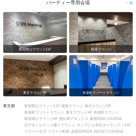
パーティー専用会場
一覧
新宿西口ラウンジ11F
銀座ラウンジ
東京ラウンジ5F
有楽町リゾートラウンジ
東京都
新宿西口ラウンジ11F
銀座ラウンジ
東京ラウンジ5F
有楽町リゾートラウンジ
東京ラウンジ4F
有楽町ラウンジ
新宿南口ラウンジ6F
恵比寿アネックス
新宿/OAK LOUNGE
北千住ミルディス通りラウンジ
サンマリエ本社オペラシティ41F
ツヴァイ立川
ツヴァイ町田
赤坂/GREEN JACKET LOUNGE