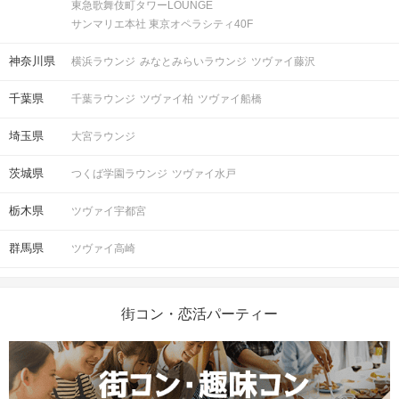
東急歌舞伎町タワーLOUNGE
サンマリエ本社 東京オペラシティ40F
神奈川県
横浜ラウンジ
みなとみらいラウンジ
ツヴァイ藤沢
千葉県
千葉ラウンジ
ツヴァイ柏
ツヴァイ船橋
埼玉県
大宮ラウンジ
茨城県
つくば学園ラウンジ
ツヴァイ水戸
栃木県
ツヴァイ宇都宮
群馬県
ツヴァイ高崎
街コン・恋活パーティー