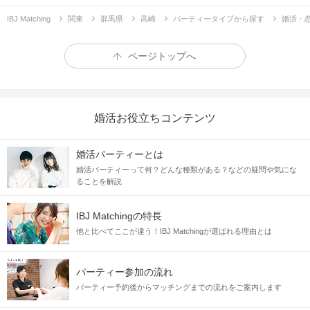
IBJ Matching
関東
群馬県
高崎
パーティータイプから探す
婚活・
ページトップへ
婚活お役立ちコンテンツ
婚活パーティーとは
婚活パーティーって何？どんな種類がある？などの疑問や気にな
ることを解説
IBJ Matchingの特長
他と比べてここが違う！IBJ Matchingが選ばれる理由とは
パーティー参加の流れ
パーティー予約後からマッチングまでの流れをご案内します