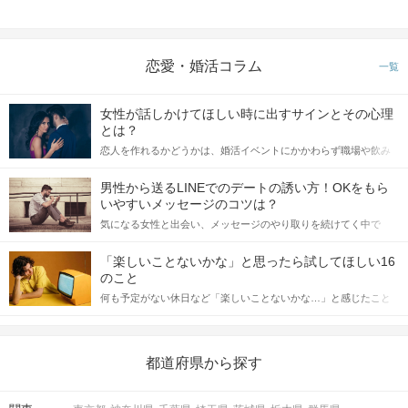
恋愛・婚活コラム
一覧
女性が話しかけてほしい時に出すサインとその心理
とは？
恋人を作れるかどうかは、婚活イベントにかかわらず職場や飲み
会の場で女性が話しかけて欲しい時に出すサインに、早く気づい
てアプローチできるかにも左右されます。 これから恋人作りを本
男性から送るLINEでのデートの誘い方！OKをもら
格的に始めようとしている方は、女性が異性を求めて出すサイン
いやすいメッセージのコツは？
をしっかりと理解し、正しい行動に移せるかどうかが重要。 この
気になる女性と出会い、メッセージのやり取りを続けてく中で
記事では、女性が話しかけて欲しい時に出すサインとその心理を
「この人いいな」と感じたら、次はデートに誘いたくなるもの。
詳しく解説した後、婚活イベントで実際にサインを受け取った場
しかし、中には「どう誘ったらいいの？」とお困りの男性もいら
合にどのような行動に繋げるべきかをご紹介していきます。
「楽しいことないかな」と思ったら試してほしい16
っしゃるのではないでしょうか。 そこで今回は、男性から女性へ
のこと
送るLINEでのデートの誘い方のコツをご紹介します。例文も混じ
何も予定がない休日など「楽しいことないかな…」と感じたこと
えながら解説するので、ぜひ参考にしてください。
がある人もいるのでは？ 日常が退屈に感じるなら、いますぐ楽し
いことを始めましょう！ いますぐ楽しい気分になれる対処法か
ら、恋愛・自分磨き・趣味などジャンル別の楽しいことまで、16
の楽しいことアイデアを集めました♪ いままさに楽しいことを探し
都道府県から探す
ている方は必見です。