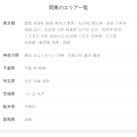
関東のエリア一覧
東京都
新宿
有楽町
銀座
東京(八重洲・丸の内)
恵比寿・赤坂
六本木
池袋
品川・五反田
上野
秋葉原
北千住
立川・吉祥寺
町田
二子玉川
渋谷
自由が丘
お台場
八王子
日本橋・八丁堀
水道橋・飯田橋
浅草・両国
神奈川県
横浜
みなとみらい
川崎・武蔵小杉
藤沢
鎌倉
千葉県
千葉
柏
船橋
埼玉県
大宮
川越
浦和
茨城県
つくば
水戸
栃木県
宇都宮
群馬県
高崎