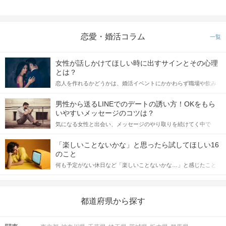
恋愛・婚活コラム
一覧
女性が話しかけてほしい時に出すサインとその心理
とは？
恋人を作れるかどうかは、婚活イベントにかかわらず職場や飲み
会の場で女性が話しかけて欲しい時に出すサインに、早く気づい
てアプローチできるかにも左右されます。 これから恋人作りを本
男性から送るLINEでのデートの誘い方！OKをもら
格的に始めようとしている方は、女性が異性を求めて出すサイン
いやすいメッセージのコツは？
をしっかりと理解し、正しい行動に移せるかどうかが重要。 この
気になる女性と出会い、メッセージのやり取りを続けてく中で
記事では、女性が話しかけて欲しい時に出すサインとその心理を
「この人いいな」と感じたら、次はデートに誘いたくなるもの。
詳しく解説した後、婚活イベントで実際にサインを受け取った場
しかし、中には「どう誘ったらいいの？」とお困りの男性もいら
合にどのような行動に繋げるべきかをご紹介していきます。
「楽しいことないかな」と思ったら試してほしい16
っしゃるのではないでしょうか。 そこで今回は、男性から女性へ
のこと
送るLINEでのデートの誘い方のコツをご紹介します。例文も混じ
何も予定がない休日など「楽しいことないかな…」と感じたこと
えながら解説するので、ぜひ参考にしてください。
がある人もいるのでは？ 日常が退屈に感じるなら、いますぐ楽し
いことを始めましょう！ いますぐ楽しい気分になれる対処法か
ら、恋愛・自分磨き・趣味などジャンル別の楽しいことまで、16
の楽しいことアイデアを集めました♪ いままさに楽しいことを探し
都道府県から探す
ている方は必見です。