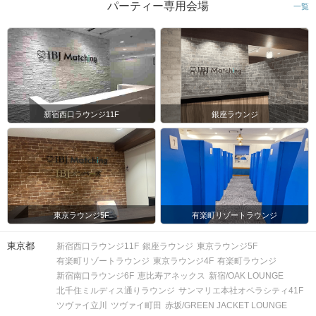
パーティー専用会場
一覧
新宿西口ラウンジ11F
銀座ラウンジ
東京ラウンジ5F
有楽町リゾートラウンジ
東京都
新宿西口ラウンジ11F
銀座ラウンジ
東京ラウンジ5F
有楽町リゾートラウンジ
東京ラウンジ4F
有楽町ラウンジ
新宿南口ラウンジ6F
恵比寿アネックス
新宿/OAK LOUNGE
北千住ミルディス通りラウンジ
サンマリエ本社オペラシティ41F
ツヴァイ立川
ツヴァイ町田
赤坂/GREEN JACKET LOUNGE