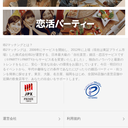
IBJマッチングとは？
IBJマッチングは、2006年にサービスを開始し、2012年に上場（現在は東証プライム市
場）した株式会社IBJが運営する、日本最大級の「自社直営」婚活・恋活サービスです
（※PARTY☆PARTYからサービス名を変更いたしました）。独自のノウハウと最新の
トレンドをもとに、安心・安全な出会いの環境をお届けしています。今日・明日行け
るイベントから、年代や趣味などの条件であなたにぴったりの婚活パーティー・街コ
ンを簡単に探せます。東京、大阪、名古屋、福岡をはじめ、全国56店舗の直営店舗や
近隣の飲食店等で、あなたの出会いをサポートします。
運営会社
利用規約