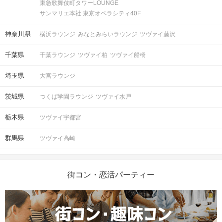
東急歌舞伎町タワーLOUNGE
サンマリエ本社 東京オペラシティ40F
神奈川県
横浜ラウンジ
みなとみらいラウンジ
ツヴァイ藤沢
千葉県
千葉ラウンジ
ツヴァイ柏
ツヴァイ船橋
埼玉県
大宮ラウンジ
茨城県
つくば学園ラウンジ
ツヴァイ水戸
栃木県
ツヴァイ宇都宮
群馬県
ツヴァイ高崎
街コン・恋活パーティー