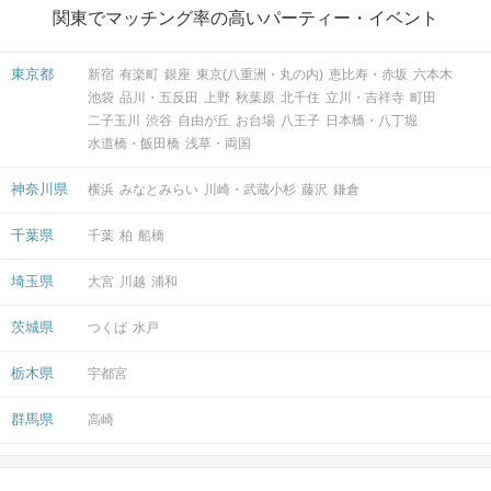
関東でマッチング率の高いパーティー・イベント
東京都
新宿
有楽町
銀座
東京(八重洲・丸の内)
恵比寿・赤坂
六本木
池袋
品川・五反田
上野
秋葉原
北千住
立川・吉祥寺
町田
二子玉川
渋谷
自由が丘
お台場
八王子
日本橋・八丁堀
水道橋・飯田橋
浅草・両国
神奈川県
横浜
みなとみらい
川崎・武蔵小杉
藤沢
鎌倉
千葉県
千葉
柏
船橋
埼玉県
大宮
川越
浦和
茨城県
つくば
水戸
栃木県
宇都宮
群馬県
高崎