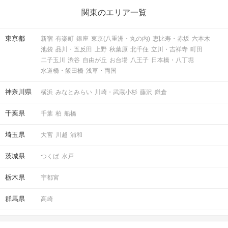
関東のエリア一覧
東京都
新宿
有楽町
銀座
東京(八重洲・丸の内)
恵比寿・赤坂
六本木
池袋
品川・五反田
上野
秋葉原
北千住
立川・吉祥寺
町田
二子玉川
渋谷
自由が丘
お台場
八王子
日本橋・八丁堀
水道橋・飯田橋
浅草・両国
神奈川県
横浜
みなとみらい
川崎・武蔵小杉
藤沢
鎌倉
千葉県
千葉
柏
船橋
埼玉県
大宮
川越
浦和
茨城県
つくば
水戸
栃木県
宇都宮
群馬県
高崎