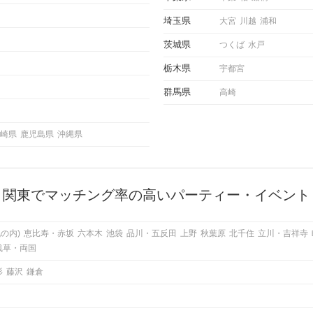
埼玉県
大宮
川越
浦和
茨城県
つくば
水戸
栃木県
宇都宮
群馬県
高崎
崎県
鹿児島県
沖縄県
関東でマッチング率の高いパーティー・イベント
の内)
恵比寿・赤坂
六本木
池袋
品川・五反田
上野
秋葉原
北千住
立川・吉祥寺
浅草・両国
杉
藤沢
鎌倉