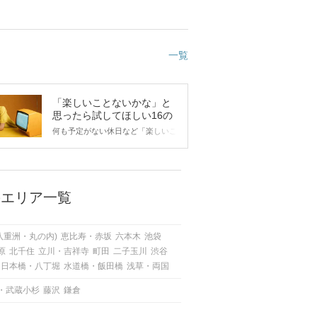
一覧
「楽しいことないかな」と
思ったら試してほしい16の
こと
何も予定がない休日など「楽しいこ
とないかな…」と感じたことがある
人もいるのでは？ 日常が退屈に感
じるなら、いますぐ楽しいことを始
めましょう！ いますぐ楽しい気分
になれる対処法から、恋愛・自分磨
のエリア一覧
き・趣味などジャンル別の楽しいこ
とまで、16の楽しいことアイデア
を集めました♪ いままさに楽しいこ
八重洲・丸の内)
恵比寿・赤坂
六本木
池袋
とを探している方は必見です。
原
北千住
立川・吉祥寺
町田
二子玉川
渋谷
日本橋・八丁堀
水道橋・飯田橋
浅草・両国
・武蔵小杉
藤沢
鎌倉