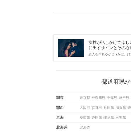
女性が話しかけてほし
に出すサインとその心
は？
恋人を作れるかどうかは、婚
ントにかかわらず職場や飲み
で女性が話しかけて欲しい時
サインに、早く気づいてアプ
できるかにも左右されます。
から恋人作りを本格的に始め
都道府県か
している方は、女性が異性を
出すサインをしっかりと理解
しい行動に移せるかどうかが
関東
東京都
神奈川県
千葉県
埼玉県
この記事では、女性が話しか
しい時に出すサインとその心
関西
大阪府
京都府
兵庫県
滋賀県
奈
しく解説した後、婚活イベン
際にサインを受け取った場合
東海
愛知県
静岡県
岐阜県
三重県
ような行動に繋げるべきかを
していきます。
北海道
北海道