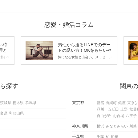
恋愛・婚活コラム
い時
男性から送るLINEでのデー
理と
トの誘い方！OKをもらいや
すいメッセージのコツは？
活イベ
気になる女性と出会い、メッセージ
会の場
のやり取りを続けてく中で「この人
に出す
いいな」と感じたら、次はデートに
ローチ
誘いたくなるもの。 しかし、中に
 これ
は「どう誘ったらいいの？」とお困
ようと
りの男性もいらっしゃるのではない
ら探す
関東
求めて
でしょうか。 そこで今回は、男性
し、正
から女性へ送るLINEでのデートの
重要。
誘い方のコツをご紹介します。例文
東京都
茨城県
栃木県
群馬県
新宿
有楽町
銀座
東京(
けて欲
も混じえながら解説するので、ぜひ
品川・五反田
上野
秋葉
理を詳
参考にしてください。
良県
和歌山県
トで実
自由が丘
お台場
八王子
にどの
ご紹介
神奈川県
横浜
みなとみらい
川崎
千葉県
千葉
柏
船橋