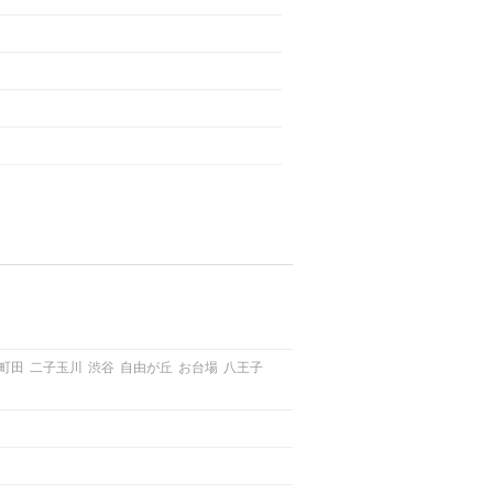
町田
二子玉川
渋谷
自由が丘
お台場
八王子