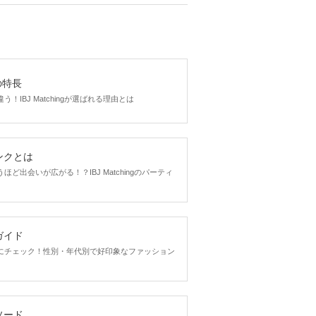
gの特長
！IBJ Matchingが選ばれる理由とは
ンクとは
ど出会いが広がる！？IBJ Matchingのパーティ
ガイド
にチェック！性別・年代別で好印象なファッション
ソード