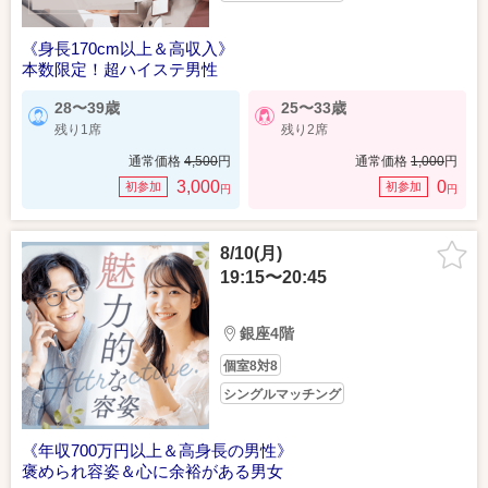
《身長170cm以上＆高収入》
本数限定！超ハイステ男性
28〜39歳
25〜33歳
残り1席
残り2席
通常価格
4,500
円
通常価格
1,000
円
3,000
0
初参加
初参加
円
円
8/10(月)
19:15〜20:45
銀座4階
個室8対8
シングルマッチング
《年収700万円以上＆高身長の男性》
褒められ容姿＆心に余裕がある男女