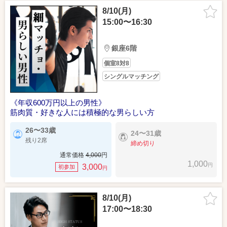
8/10(月)
15:00〜16:30
銀座6階
個室8対8
シングルマッチング
《年収600万円以上の男性》
筋肉質・好きな人には積極的な男らしい方
26〜33歳
24〜31歳
残り2席
締め切り
通常価格
4,000
円
1,000
円
3,000
初参加
円
8/10(月)
17:00〜18:30