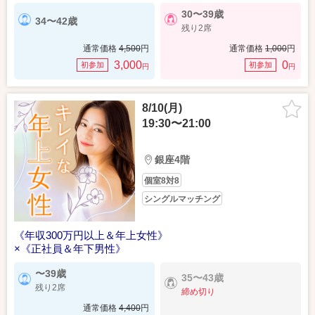
30〜39歳
34〜42歳
残り2席
通常価格
4,500
円
通常価格
1,000
円
3,000
0
初参加
初参加
円
円
8/10(月)
19:30〜21:00
銀座4階
個室8対8
シングルマッチング
《年収300万円以上＆年上女性》
×《正社員＆年下男性》
〜39歳
35〜43歳
残り2席
締め切り
通常価格
4,400
円