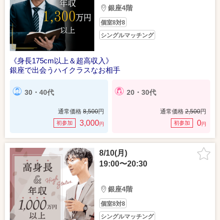
銀座4階
個室8対8
シングルマッチング
《身長175cm以上＆超高収入》
銀座で出会うハイクラスなお相手
30・40代
20・30代
通常価格
8,500
円
通常価格
2,500
円
3,000
0
初参加
初参加
円
円
8/10(月)
19:00〜20:30
銀座4階
個室8対8
シングルマッチング