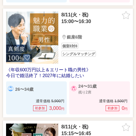
8/11(火・祝)
15:00〜16:30
銀座6階
個室8対8
シングルマッチング
《年収600万円以上＆エリート職の男性》
今日で婚活終了！2027年に結婚したい
24〜31歳
26〜34歳
残り2席
通常価格
5,900
円
通常価格
1,500
円
3,000
0
初参加
初参加
円
円
8/11(火・祝)
15:15〜16:45