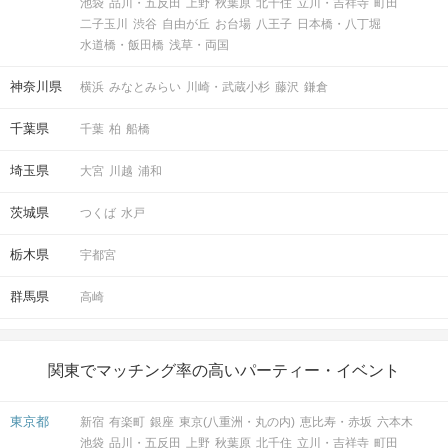
池袋
品川・五反田
上野
秋葉原
北千住
立川・吉祥寺
町田
二子玉川
渋谷
自由が丘
お台場
八王子
日本橋・八丁堀
水道橋・飯田橋
浅草・両国
神奈川県
横浜
みなとみらい
川崎・武蔵小杉
藤沢
鎌倉
千葉県
千葉
柏
船橋
埼玉県
大宮
川越
浦和
茨城県
つくば
水戸
栃木県
宇都宮
群馬県
高崎
関東でマッチング率の高いパーティー・イベント
東京都
新宿
有楽町
銀座
東京(八重洲・丸の内)
恵比寿・赤坂
六本木
池袋
品川・五反田
上野
秋葉原
北千住
立川・吉祥寺
町田