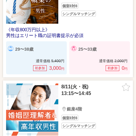
個室8対8
シングルマッチング
《年収800万円以上》
男性はエリート職の証明書提示が必須
29〜38歳
25〜33歳
通常価格
5,400
円
通常価格
2,000
円
3,000
0
初参加
初参加
円
円
8/11(火・祝)
13:15〜14:45
銀座4階
個室8対8
シングルマッチング