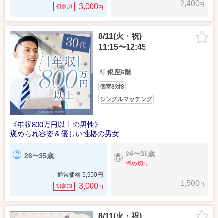
2,400
円
3,000
初参加
円
8/11(火・祝)
11:15〜12:45
銀座6階
個室8対8
シングルマッチング
《年収800万円以上の男性》
褒められ容姿＆優しい性格の男女
24〜31歳
26〜35歳
締め切り
通常価格
5,900
円
1,500
円
3,000
初参加
円
8/11(火・祝)