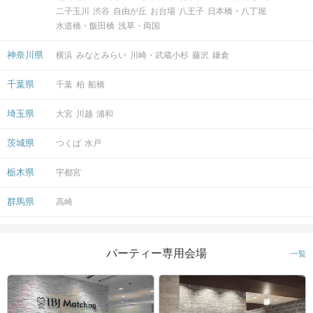
二子玉川
渋谷
自由が丘
お台場
八王子
日本橋・八丁堀
水道橋・飯田橋
浅草・両国
神奈川県
横浜
みなとみらい
川崎・武蔵小杉
藤沢
鎌倉
千葉県
千葉
柏
船橋
埼玉県
大宮
川越
浦和
茨城県
つくば
水戸
栃木県
宇都宮
群馬県
高崎
パーティー専用会場
一覧