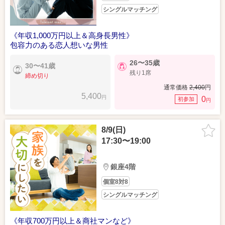
シングルマッチング
《年収1,000万円以上＆高身長男性》
包容力のある恋人想いな男性
26〜35歳
30〜41歳
残り1席
締め切り
通常価格
2,400
円
5,400
円
0
初参加
円
8/9(日)
17:30〜19:00
銀座4階
個室8対8
シングルマッチング
《年収700万円以上＆商社マンなど》