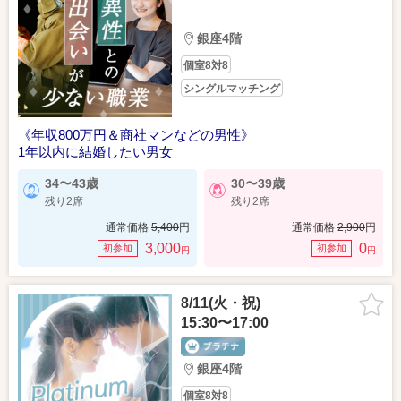
銀座4階
個室8対8
シングルマッチング
《年収800万円＆商社マンなどの男性》
1年以内に結婚したい男女
34〜43歳
30〜39歳
残り2席
残り2席
通常価格
5,400
円
通常価格
2,900
円
3,000
0
初参加
初参加
円
円
8/11(火・祝)
15:30〜17:00
銀座4階
個室8対8