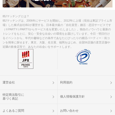
IBJマッチングとは？
IBJマッチングは、2006年にサービスを開始し、2012年に上場（現在は東証プライム市
場）した株式会社IBJが運営する、日本最大級の「自社直営」婚活・恋活サービスです
（※PARTY☆PARTYからサービス名を変更いたしました）。独自のノウハウと最新の
トレンドをもとに、安心・安全な出会いの環境をお届けしています。今日・明日行け
るイベントから、年代や趣味などの条件であなたにぴったりの婚活パーティー・街コ
ンを簡単に探せます。東京、大阪、名古屋、福岡をはじめ、全国56店舗の直営店舗や
近隣の飲食店等で、あなたの出会いをサポートします。
運営会社
利用規約
特定商法取引に
個人情報保護方針
基づく表記
よくあるご質問
お問い合わせ