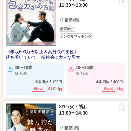
11:30〜13:00
銀座4階
個室8対8
シングルマッチング
《年収600万円以上＆高身長の男性》
落ち着いていて、精神的に大人な男女
29〜38歳
26〜35歳
残り2席
残り2席
通常価格
5,400
円
通常価格
2,400
円
3,000
0
初参加
初参加
円
円
8/11(火・祝)
13:00〜14:30
銀座6階