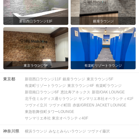
新宿西口ラウンジ11F
銀座ラウンジ
東京ラウンジ5F
有楽町リゾートラウンジ
東京都
新宿西口ラウンジ11F
銀座ラウンジ
東京ラウンジ5F
有楽町リゾートラウンジ
東京ラウンジ4F
有楽町ラウンジ
新宿南口ラウンジ6F
恵比寿アネックス
新宿/OAK LOUNGE
北千住ミルディス通りラウンジ
サンマリエ本社オペラシティ41F
ツヴァイ立川
ツヴァイ町田
赤坂/GREEN JACKET LOUNGE
東急歌舞伎町タワーLOUNGE
サンマリエ本社 東京オペラシティ40F
神奈川県
横浜ラウンジ
みなとみらいラウンジ
ツヴァイ藤沢