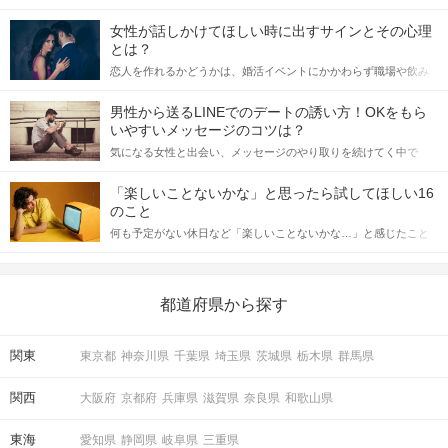
女性が話しかけてほしい時に出すサインとその心理
とは？
恋人を作れるかどうかは、婚活イベントにかかわらず職場や飲み
会の場で女性が話しかけて欲しい時に出すサインに、早く気づい
てアプローチできるかにも左右されます。 これから恋人作りを本
男性から送るLINEでのデートの誘い方！OKをもら
格的に始めようとしている方は、女性が異性を求めて出すサイン
いやすいメッセージのコツは？
をしっかりと理解し、正しい行動に移せるかどうかが重要。 この
気になる女性と出会い、メッセージのやり取りを続けてく中で
記事では、女性が話しかけて欲しい時に出すサインとその心理を
「この人いいな」と感じたら、次はデートに誘いたくなるもの。
詳しく解説した後、婚活イベントで実際にサインを受け取った場
しかし、中には「どう誘ったらいいの？」とお困りの男性もいら
合にどのような行動に繋げるべきかをご紹介していきます。
「楽しいことないかな」と思ったら試してほしい16
っしゃるのではないでしょうか。 そこで今回は、男性から女性へ
のこと
送るLINEでのデートの誘い方のコツをご紹介します。例文も混じ
何も予定がない休日など「楽しいことないかな…」と感じたこと
えながら解説するので、ぜひ参考にしてください。
がある人もいるのでは？ 日常が退屈に感じるなら、いますぐ楽し
いことを始めましょう！ いますぐ楽しい気分になれる対処法か
ら、恋愛・自分磨き・趣味などジャンル別の楽しいことまで、16
の楽しいことアイデアを集めました♪ いままさに楽しいことを探し
都道府県から探す
ている方は必見です。
関東
東京都
神奈川県
千葉県
埼玉県
茨城県
栃木県
群馬県
関西
大阪府
京都府
兵庫県
滋賀県
奈良県
和歌山県
東海
愛知県
静岡県
岐阜県
三重県