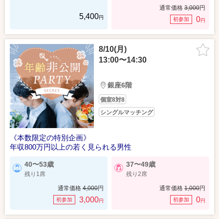
通常価格
3,000
円
5,400
円
0
初参加
円
8/10(月)
13:00〜14:30
銀座6階
個室8対8
シングルマッチング
《本数限定の特別企画》
年収800万円以上の若く見られる男性
40〜53歳
37〜49歳
残り1席
残り2席
通常価格
4,000
円
通常価格
1,000
円
3,000
0
初参加
初参加
円
円