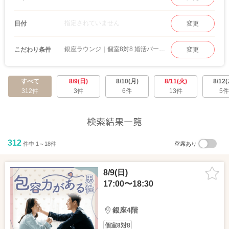
指定されていません
日付
変更
銀座ラウンジ｜個室8対8 婚活パーティー
こだわり条件
変更
すべて
8/9(日)
8/10(月)
8/11(火)
8/12(
312件
3件
6件
13件
5件
検索結果一覧
312
件中 1～18件
空席あり
8/9(日)
17:00〜18:30
銀座4階
個室8対8