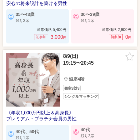
安心の将来設計を築ける男性
35〜43歳
30〜39歳
残り2席
残り1席
通常価格
5,400
円
通常価格
2,900
円
3,000
0
初参加
初参加
円
円
8/9(日)
19:15〜20:45
銀座4階
個室8対8
シングルマッチング
《年収1,000万円以上＆高身長》
プレミアム・プラチナ会員の男性
40代
40代、50代
残り2席
残り1席