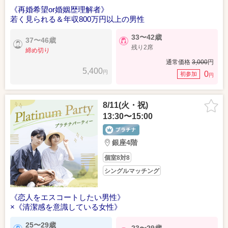
《再婚希望or婚姻歴理解者》
若く見られる＆年収800万円以上の男性
33〜42歳
37〜46歳
残り2席
締め切り
通常価格
3,000
円
5,400
円
0
初参加
円
8/11(火・祝)
13:30〜15:00
銀座4階
個室8対8
シングルマッチング
《恋人をエスコートしたい男性》
×《清潔感を意識している女性》
25〜29歳