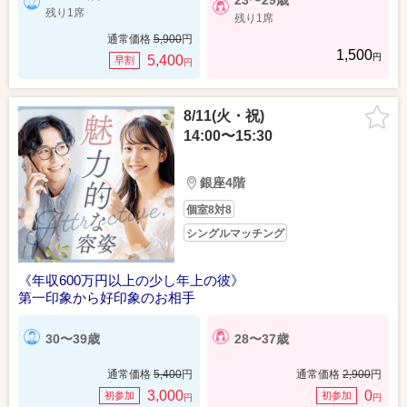
23〜29歳
残り1席
残り1席
通常価格
5,900
円
1,500
円
5,400
早割
円
8/11(火・祝)
14:00〜15:30
銀座4階
個室8対8
シングルマッチング
《年収600万円以上の少し年上の彼》
第一印象から好印象のお相手
30〜39歳
28〜37歳
通常価格
5,400
円
通常価格
2,900
円
3,000
0
初参加
初参加
円
円