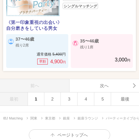
シングルマッチング
《第一印象重視の出会い》
自分磨きをしている男女
37〜46歳
35〜46歳
残り2席
残り1席
通常価格
5,400
円
3,000
円
4,900
早割
円
前へ
次へ
最初
1
2
3
4
5
最後
IBJ Matching
関東
東京都
銀座
銀座ラウンジ
パーティータイプか
ページトップへ