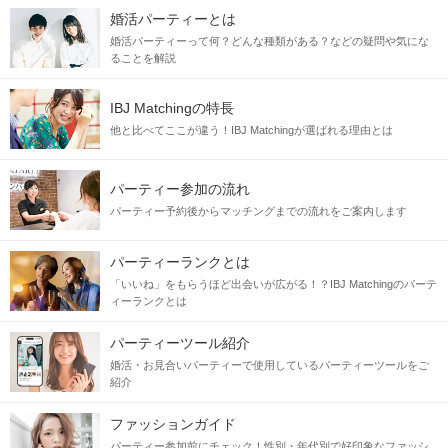
婚活パーティーとは
名古屋駅から徒歩3分
婚活パーティーって何？どんな種類がある？などの疑問や気にな
ることを解説
地下鉄名古屋駅 地下10番出口より 徒歩3分。KITTEの向かい、「カ
ラオケ JOY SOUND」が入った隣のビル「東進名駅ビル」2階が会場
IBJ Matchingの特長
です。
他と比べてここが違う！IBJ Matchingが選ばれる理由とは
地下からのアクセス
パーティー参加の流れ
パーティー予約後からマッチングまでの流れをご案内します
地上からのアクセス
パーティーランクとは
「いいね」をもらうほど出会いが広がる！？IBJ Matchingのパーテ
ィーランクとは
アクセスルート
パーティーツール紹介
地下からのアクセス
婚活・お見合いパーティーで使用しているパーティーツールをご
紹介
ファッションガイド
パーティー参加前にチェック！性別・年代別で好印象なファッシ