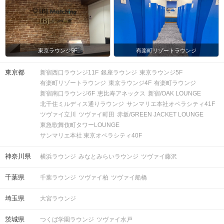
東京ラウンジ5F
有楽町リゾートラウンジ
東京都
新宿西口ラウンジ11F
銀座ラウンジ
東京ラウンジ5F
有楽町リゾートラウンジ
東京ラウンジ4F
有楽町ラウンジ
新宿南口ラウンジ6F
恵比寿アネックス
新宿/OAK LOUNGE
北千住ミルディス通りラウンジ
サンマリエ本社オペラシティ41F
ツヴァイ立川
ツヴァイ町田
赤坂/GREEN JACKET LOUNGE
東急歌舞伎町タワーLOUNGE
サンマリエ本社 東京オペラシティ40F
神奈川県
横浜ラウンジ
みなとみらいラウンジ
ツヴァイ藤沢
千葉県
千葉ラウンジ
ツヴァイ柏
ツヴァイ船橋
地下鉄東山線の左側へお進みください。
埼玉県
大宮ラウンジ
茨城県
つくば学園ラウンジ
ツヴァイ水戸