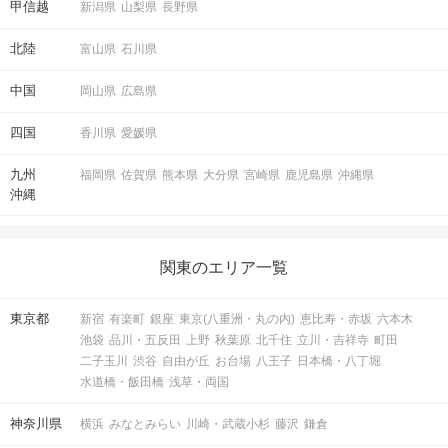
甲信越
新潟県
山梨県
長野県
北陸
富山県
石川県
階段を上り、地上に出てください。
中国
岡山県
広島県
四国
香川県
愛媛県
九州
福岡県
佐賀県
熊本県
大分県
宮崎県
鹿児島県
沖縄県
沖縄
関東のエリア一覧
東京都
新宿
有楽町
銀座
東京(八重洲・丸の内)
恵比寿・赤坂
六本木
池袋
品川・五反田
上野
秋葉原
北千住
立川・吉祥寺
町田
二子玉川
渋谷
自由が丘
お台場
八王子
日本橋・八丁堀
水道橋・飯田橋
浅草・両国
神奈川県
横浜
みなとみらい
川崎・武蔵小杉
藤沢
鎌倉