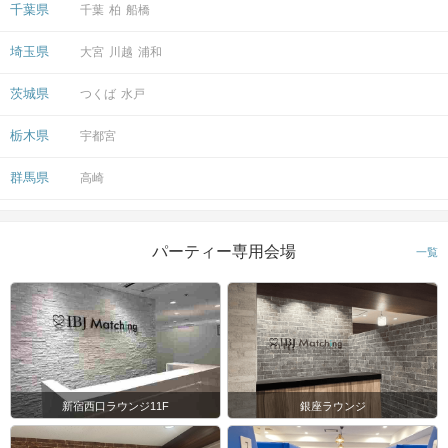
千葉県
千葉
柏
船橋
地上からのアクセス
埼玉県
大宮
川越
浦和
茨城県
つくば
水戸
栃木県
宇都宮
群馬県
高崎
パーティー専用会場
一覧
新宿西口ラウンジ11F
銀座ラウンジ
桜通口から出て左側にお進みください。