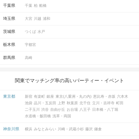
千葉県
千葉
柏
船橋
KITTEを背にして頂いて、向かいの信号を渡ってください。
埼玉県
大宮
川越
浦和
茨城県
つくば
水戸
栃木県
宇都宮
群馬県
高崎
関東でマッチング率の高いパーティー・イベント
東京都
新宿
有楽町
銀座
東京(八重洲・丸の内)
恵比寿・赤坂
六本木
池袋
品川・五反田
上野
秋葉原
北千住
立川・吉祥寺
町田
二子玉川
渋谷
自由が丘
お台場
八王子
日本橋・八丁堀
水道橋・飯田橋
浅草・両国
神奈川県
横浜
みなとみらい
川崎・武蔵小杉
藤沢
鎌倉
カラオケジョイサウンド
の隣が会場の入り口です。