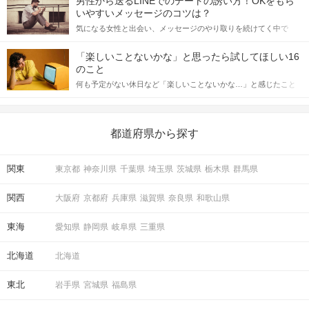
男性から送るLINEでのデートの誘い方！OKをもら
格的に始めようとしている方は、女性が異性を求めて出すサイン
いやすいメッセージのコツは？
をしっかりと理解し、正しい行動に移せるかどうかが重要。 この
気になる女性と出会い、メッセージのやり取りを続けてく中で
記事では、女性が話しかけて欲しい時に出すサインとその心理を
「この人いいな」と感じたら、次はデートに誘いたくなるもの。
詳しく解説した後、婚活イベントで実際にサインを受け取った場
しかし、中には「どう誘ったらいいの？」とお困りの男性もいら
合にどのような行動に繋げるべきかをご紹介していきます。
「楽しいことないかな」と思ったら試してほしい16
っしゃるのではないでしょうか。 そこで今回は、男性から女性へ
のこと
送るLINEでのデートの誘い方のコツをご紹介します。例文も混じ
何も予定がない休日など「楽しいことないかな…」と感じたこと
えながら解説するので、ぜひ参考にしてください。
出口10番の案内
が見えましたら、右に曲がってください。
がある人もいるのでは？ 日常が退屈に感じるなら、いますぐ楽し
いことを始めましょう！ いますぐ楽しい気分になれる対処法か
ら、恋愛・自分磨き・趣味などジャンル別の楽しいことまで、16
の楽しいことアイデアを集めました♪ いままさに楽しいことを探し
都道府県から探す
ている方は必見です。
関東
東京都
神奈川県
千葉県
埼玉県
茨城県
栃木県
群馬県
関西
大阪府
京都府
兵庫県
滋賀県
奈良県
和歌山県
東海
愛知県
静岡県
岐阜県
三重県
北海道
北海道
東北
岩手県
宮城県
福島県