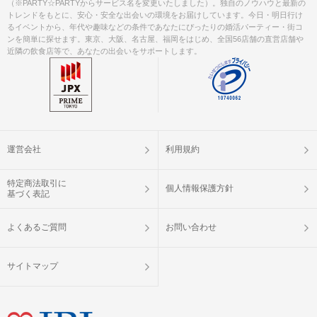
（※PARTY☆PARTYからサービス名を変更いたしました）。独自のノウハウと最新の
トレンドをもとに、安心・安全な出会いの環境をお届けしています。今日・明日行け
るイベントから、年代や趣味などの条件であなたにぴったりの婚活パーティー・街コ
ンを簡単に探せます。東京、大阪、名古屋、福岡をはじめ、全国56店舗の直営店舗や
近隣の飲食店等で、あなたの出会いをサポートします。
運営会社
利用規約
信号を渡り、KITTEが見えてきましたら左手の信号を渡ってください。
特定商法取引に
個人情報保護方針
基づく表記
よくあるご質問
お問い合わせ
サイトマップ