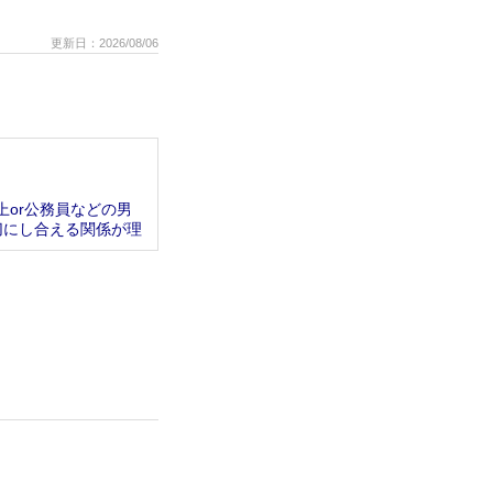
更新日：2026/08/06
上or公務員などの男
切にし合える関係が理