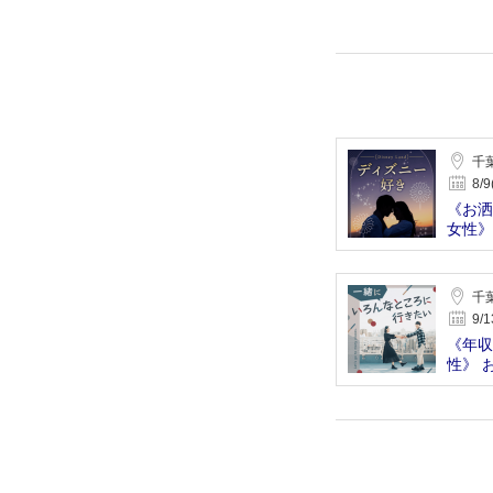
千
8/9
《お洒
女性》
の男性
千
9/1
《年収
性》 