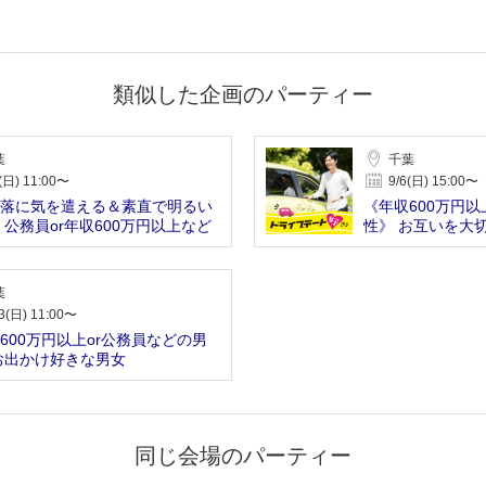
類似した企画のパーティー
葉
千葉
(日) 11:00〜
9/6(日) 15:00〜
落に気を遣える＆素直で明るい
《年収600万円以
 公務員or年収600万円以上など
性》 お互いを大
想
葉
3(日) 11:00〜
600万円以上or公務員などの男
お出かけ好きな男女
同じ会場のパーティー