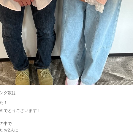
ング数は…
た！
めでとうございます！
の中で
たお2人に