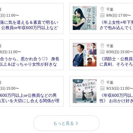
葉
千葉
(日) 11:00〜
8/9(日) 17:00〜
落に気を遣える＆素直で明るい
《年上女性×年下
 公務員or年収600万円以上など
さで包み込んでく
葉
千葉
3(日) 11:00〜
8/30(日) 15:00〜
合うから、惹かれ合う♡》 身長
《消防士・公務員
㎝以上＆ぽっちゃり女性が好きな
に真剣、そろそろ
葉
千葉
(日) 15:00〜
9/13(日) 11:00〜
600万円以上or公務員などの男
《年収600万円以
お互いを大切にし合える関係が理
性》 お出かけ好
もっと見る