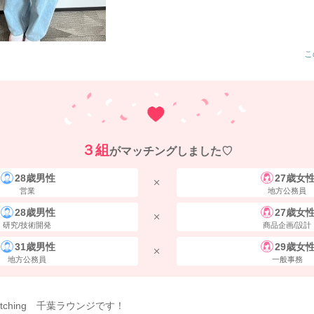
こ
３組
がマッチングしました♡
28歳男性
27歳女
営業
地方公務員
28歳男性
27歳女
研究/技術開発
商品企画/設計
31歳男性
29歳女
地方公務員
一般事務
atching 千葉ラウンジです！