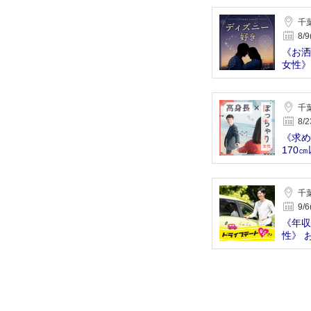
千
8/9
《お洒
女性》
の男性
千
8/2
《求め
170
男性
千
9/6
《年収
性》 
想