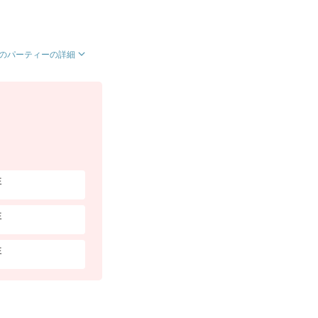
のパーティーの詳細
性
性
性