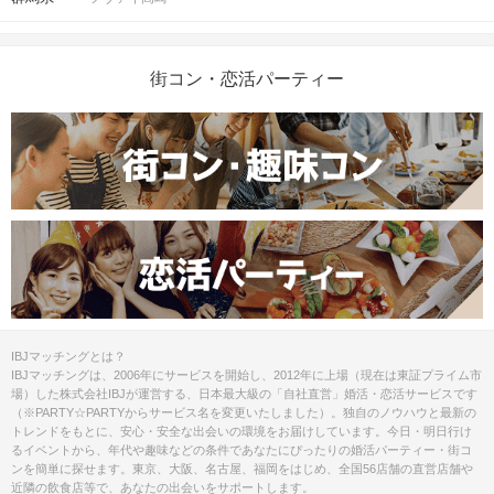
式LINEへ完全移行しておりま
す。
【お問い合わせ窓口】
街コン・恋活パーティー
IBJMatching公式LINE
受付時間：平日12:00～18:00（土日祝
10:00～18:00）
定休日 ：毎週火曜日
※お電話でのお問い合わせ窓口は設けておりませ
ん。
友だち追加はこちら →
https://page.line.me/opw3471a
ID検索：@opw3471a
＜スマートフォンの使用について＞
本パーティーでは、ご自身のスマート
IBJマッチングとは？
フォンを使用いたします。アカウント
IBJマッチングは、2006年にサービスを開始し、2012年に上場（現在は東証プライム市
注意事項
に登録されているメールが
受信可能な
場）した株式会社IBJが運営する、日本最大級の「自社直営」婚活・恋活サービスです
スマートフォンをご持参ください。
（※PARTY☆PARTYからサービス名を変更いたしました）。独自のノウハウと最新の
トレンドをもとに、安心・安全な出会いの環境をお届けしています。今日・明日行け
※メール受信不可、充電切れなどによ
るイベントから、年代や趣味などの条件であなたにぴったりの婚活パーティー・街コ
り端末が使用できない場合は、ご参加
ンを簡単に探せます。東京、大阪、名古屋、福岡をはじめ、全国56店舗の直営店舗や
いただけません。その際の参加費は
近隣の飲食店等で、あなたの出会いをサポートします。