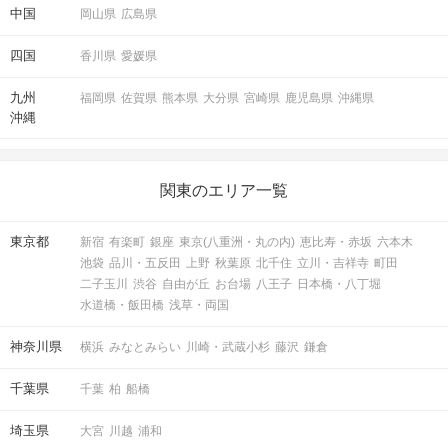
中国
岡山県
広島県
「いいね」の結果も参考にしつつ
四国
香川県
愛媛県
気軽にマッチング投票を♪
九州
福岡県
佐賀県
熊本県
大分県
宮崎県
鹿児島県
沖縄県
STEP5
連絡先送信タイム
沖縄
関東のエリア一覧
東京都
新宿
有楽町
銀座
東京(八重洲・丸の内)
恵比寿・赤坂
六本木
池袋
品川・五反田
上野
秋葉原
北千住
立川・吉祥寺
町田
二子玉川
渋谷
自由が丘
お台場
八王子
日本橋・八丁堀
水道橋・飯田橋
浅草・両国
神奈川県
横浜
みなとみらい
川崎・武蔵小杉
藤沢
鎌倉
パーティー中ならどのタイミングでも送信OK！
千葉県
千葉
柏
船橋
STEP6
結果発表
埼玉県
大宮
川越
浦和