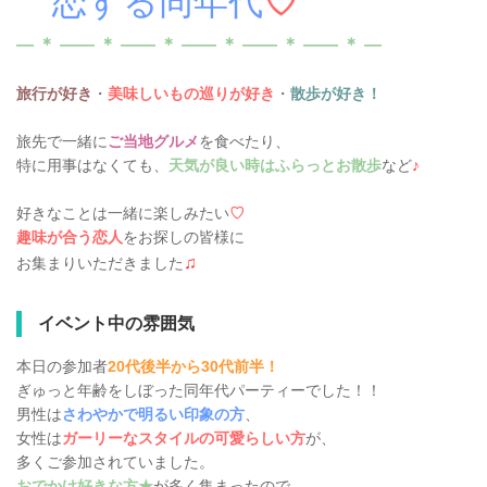
恋する同年代
♡
― ＊ ―― ＊ ―― ＊ ―― ＊ ―― ＊ ―― ＊ ―
旅行が好き
・
美味しいもの巡りが好き
・
散歩が好き！
旅先で一緒に
ご当地グルメ
を食べたり、
特に用事はなくても、
天気が良い時はふらっとお散歩
など
♪
好きなことは一緒に楽しみたい
♡
趣味が合う恋人
をお探しの皆様に
♫
お集まりいただきました
イベント中の雰囲気
本日の参加者
20代後半から30代前半！
ぎゅっと年齢をしぼった同年代パーティーでした！！
男性は
さわやかで明るい印象の方
、
女性は
ガーリーなスタイルの可愛らしい方
が、
多くご参加されていました。
おでかけ好きな方★
が多く集まったので、