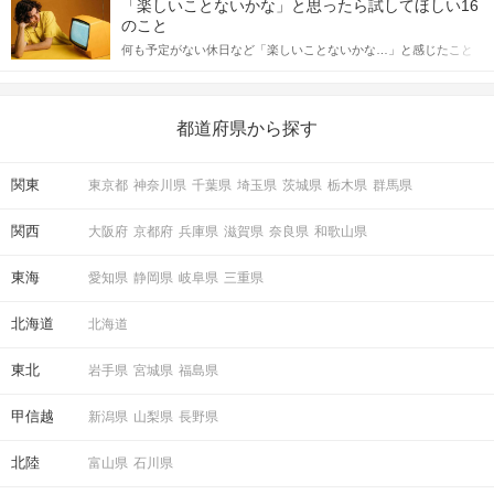
合にどのような行動に繋げるべきかをご紹介していきます。
「楽しいことないかな」と思ったら試してほしい16
っしゃるのではないでしょうか。 そこで今回は、男性から女性へ
のこと
送るLINEでのデートの誘い方のコツをご紹介します。例文も混じ
何も予定がない休日など「楽しいことないかな…」と感じたこと
えながら解説するので、ぜひ参考にしてください。
がある人もいるのでは？ 日常が退屈に感じるなら、いますぐ楽し
いことを始めましょう！ いますぐ楽しい気分になれる対処法か
ら、恋愛・自分磨き・趣味などジャンル別の楽しいことまで、16
の楽しいことアイデアを集めました♪ いままさに楽しいことを探し
都道府県から探す
ている方は必見です。
関東
東京都
神奈川県
千葉県
埼玉県
茨城県
栃木県
群馬県
「もう一度お話したいです」と
相手から好印象の気持ちが伝わる♪
関西
大阪府
京都府
兵庫県
滋賀県
奈良県
和歌山県
STEP4
マッチング投票
東海
愛知県
静岡県
岐阜県
三重県
北海道
北海道
東北
岩手県
宮城県
福島県
甲信越
新潟県
山梨県
長野県
北陸
富山県
石川県