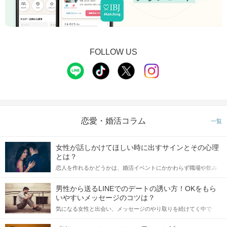
STEP2
トークタイムスタート
FOLLOW US
恋愛・婚活コラム
一覧
女性が話しかけてほしい時に出すサインとその心理
個室だから周りも気にならない！
とは？
印象をチェックするメモ機能も搭載！
恋人を作れるかどうかは、婚活イベントにかかわらず職場や飲み
会の場で女性が話しかけて欲しい時に出すサインに、早く気づい
てアプローチできるかにも左右されます。 これから恋人作りを本
男性から送るLINEでのデートの誘い方！OKをもら
STEP3
アピールタイム
格的に始めようとしている方は、女性が異性を求めて出すサイン
いやすいメッセージのコツは？
をしっかりと理解し、正しい行動に移せるかどうかが重要。 この
気になる女性と出会い、メッセージのやり取りを続けてく中で
記事では、女性が話しかけて欲しい時に出すサインとその心理を
「この人いいな」と感じたら、次はデートに誘いたくなるもの。
詳しく解説した後、婚活イベントで実際にサインを受け取った場
しかし、中には「どう誘ったらいいの？」とお困りの男性もいら