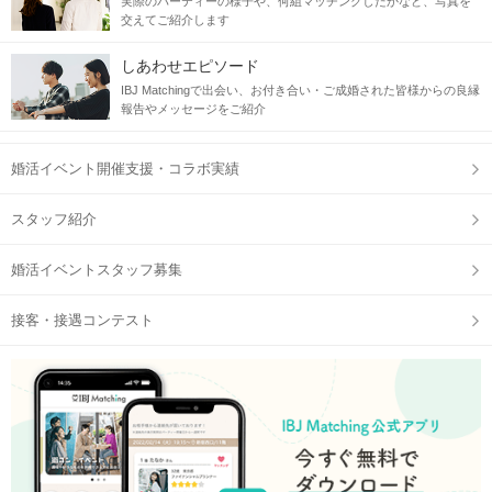
実際のパーティーの様子や、何組マッチングしたかなど、写真を
交えてご紹介します
【参加前にご準備ください】
①IBJMatching公式アプリへのログイン
しあわせエピソード
②本人確認書類の事前アップロード
IBJ Matchingで出会い、お付き合い・ご成婚された皆様からの良縁
③プロフィール写真登録(1枚登録必須となります)
報告やメッセージをご紹介
※上記①②③が完了していない場合、ご参加いただくことがで
きません。
婚活イベント開催支援・コラボ実績
【開始時間
5～10分前まで
に必ずご来店ください】
初めての方は15分前がオススメ♪（プロフィール確認・編集が
可能です）
スタッフ紹介
【受付はQRコードで】
婚活イベントスタッフ募集
QRコードは開始直前に、公式アプリの参加予定ページに表示♪
接客・接遇コンテスト