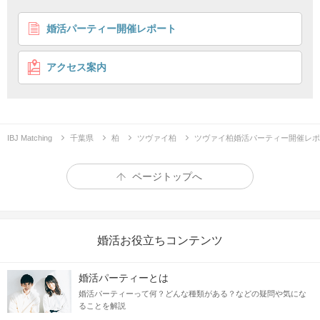
1
2
3
婚活パーティー開催レポート
【開催確定！】《共通の趣味で出会う♡》
旅行・カフェ・散歩が好きな男女
アクセス案内
性格重視の方と出会う
好きがいっしょ
企画詳細
＼共通の趣味で出会う／
IBJ Matching
千葉県
柏
ツヴァイ柏
ツヴァイ柏婚活パーティー開催レポ
TOP3
♡
恋人と楽しみたい趣味
ページトップへ
①旅行が好き
②美味しいもの巡りが好き
③散歩が好き
婚活お役立ちコンテンツ
いずれかに該当する皆様にお集まりいただきます♪
婚活パーティーとは
婚活パーティーって何？どんな種類がある？などの疑問や気にな
ることを解説