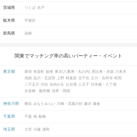
茨城県
つくば
水戸
栃木県
宇都宮
群馬県
高崎
関東でマッチング率の高いパーティー・イベント
マッチングした方同士お話できるように
東京都
新宿
有楽町
銀座
東京(八重洲・丸の内)
恵比寿・赤坂
六本木
スタッフがお席までご案内します！
池袋
品川・五反田
上野
秋葉原
北千住
立川・吉祥寺
町田
そのままお出かけされる方も多いです♪
二子玉川
渋谷
自由が丘
お台場
八王子
日本橋・八丁堀
水道橋・飯田橋
浅草・両国
アクセス
神奈川県
横浜
みなとみらい
川崎・武蔵小杉
藤沢
鎌倉
ツヴァイ柏
千葉県
千葉
柏
船橋
4
柏駅/西口から徒歩
分
〒277-0842
埼玉県
大宮
川越
浦和
千葉県柏市末広町14-1SK柏ビル8階
開催場所