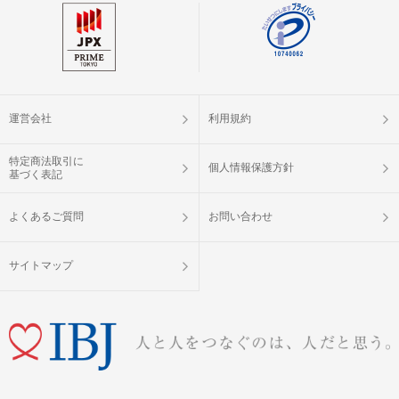
「お振替対応」とさせていただきま
す。
※システム障害等により、パーティー
ツール「スマホdeパーティー」が使用
できない場合は、紙のプロフィールカ
ードを使用した形式に変更となる場合
がございます。予めご了承ください。
運営会社
利用規約
＜中止のご連絡について＞
特定商法取引に
参加人数や会場の都合により、やむを
個人情報保護方針
基づく表記
得ず開催を中止とさせていただく場合
がございます。中止の際は、開始時刻
よくあるご質問
お問い合わせ
の
90分前まで
に、ご登録の連絡先へ
SMSまたはメール
にてご連絡いたしま
す。
サイトマップ
ご予約手続き完了後、お客様都合によ
キャンセル
りキャンセルされた場合、参加費と同
について
額のキャンセル料が発生します。
掲載開始日：2025/8/23