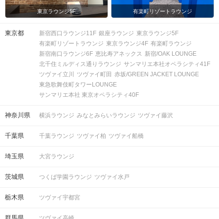
・6対6程度で進行予定。（最少開催人
東京ラウンジ5F
有楽町リゾートラウンジ
数：3対3）
※好評の場合は8対8程度まで追加募集
東京都
新宿西口ラウンジ11F
銀座ラウンジ
東京ラウンジ5F
の可能性がございます。
人数
有楽町リゾートラウンジ
東京ラウンジ4F
有楽町ラウンジ
※募集締め切り以降のキャンセルによ
新宿南口ラウンジ6F
恵比寿アネックス
新宿/OAK LOUNGE
っては
北千住ミルディス通りラウンジ
サンマリエ本社オペラシティ41F
男女差が変動する場合がございま
ツヴァイ立川
ツヴァイ町田
赤坂/GREEN JACKET LOUNGE
す。
東急歌舞伎町タワーLOUNGE
サンマリエ本社 東京オペラシティ40F
スマートフォン・顔写真付きの身分証
（運転免許証、マイナンバーカード、
持ち物
神奈川県
横浜ラウンジ
みなとみらいラウンジ
ツヴァイ藤沢
パスポートなど）
千葉県
千葉ラウンジ
ツヴァイ柏
ツヴァイ船橋
お食事
ソフトドリンク付き
飲み物
埼玉県
大宮ラウンジ
清潔感のある服装でお越しください。
服装
茨城県
つくば学園ラウンジ
ツヴァイ水戸
栃木県
お問い合わせ窓口は、
ツヴァイ宇都宮
2026年1月より IBJ Matching公
群馬県
ツヴァイ高崎