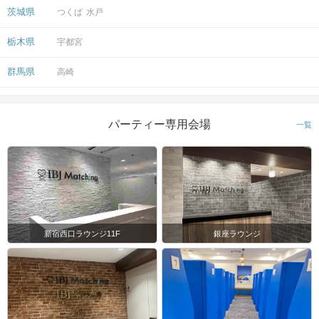
『ツヴァイ会場』
茨城県
つくば
水戸
マップ・アクセス案内を見る
栃木県
宇都宮
群馬県
高崎
パーティー専用会場
一覧
会場
注意事項
新宿西口ラウンジ11F
銀座ラウンジ
・15分前より受付開始。開催は1時間
～1時間半を予定。
時間
※開始時刻から30分以上遅れる場合は
参加をご遠慮いただいております。