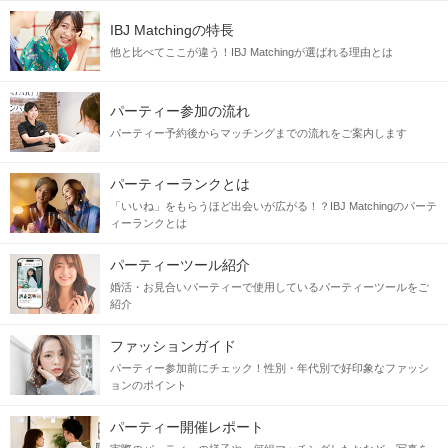
IBJ Matchingの特長
他と比べてここが違う！IBJ Matchingが選ばれる理由とは
＼さらに男性は／
パーティー参加の流れ
■リードしてくれる方
パーティー予約後からマッチングまでの流れをご案内します
■身だしなみに気を遣える方
パーティーランクとは
旅先で一緒にご当地グルメを食べたり
「いいね」をもらうほど出会いが広がる！？IBJ Matchingのパーテ
特に用事はなくても、
ィーランクとは
天気が良い時はふらっとお散歩など♪
パーティーツール紹介
好きなことは一緒に楽しみたい♡
婚活・お見合いパーティーで使用しているパーティーツールをご
趣味が合う恋人がほしい方は必見です！
紹介
ファッションガイド
同じものが好きって素敵♡価値観の合う出会いを
パーティー参加前にチェック！性別・年代別で好印象なファッシ
ョンのポイント
当日の流れ
パーティー開催レポート
STEP1
開催15分前より受付開始