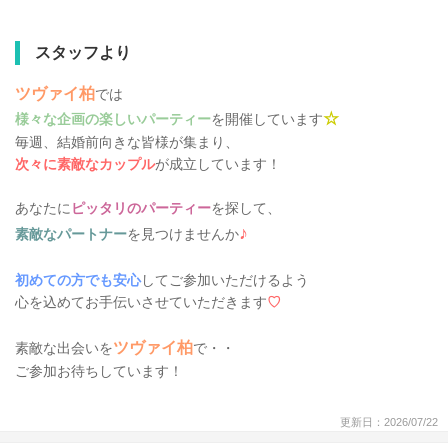
スタッフより
ツヴァイ柏
では
☆
様々な企画の楽しいパーティー
を開催しています
毎週、結婚前向きな皆様が集まり、
次々に素敵なカップル
が成立しています！
あなたに
ピッタリのパーティー
を探して、
♪
素敵なパートナー
を見つけませんか
初めての方でも安心
してご参加いただけるよう
心を込めてお手伝いさせていただきます
♡
ツヴァイ柏
素敵な出会いを
で・・
ご参加お待ちしています！
更新日：2026/07/22