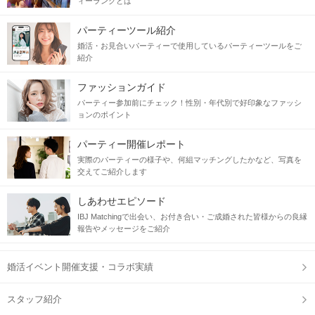
ィーランクとは
さらに、尊重し合える関係でありたい♡
パーティーツール紹介
・考えや価値観の違いを否定せず受け入れたい
婚活・お見合いパーティーで使用しているパーティーツールをご
・プライベートの時間も大切にし合いたい など
紹介
ファッションガイド
～ 安心感のあるお相手探しをしませんか ～
パーティー参加前にチェック！性別・年代別で好印象なファッシ
ョンのポイント
当日の流れ
パーティー開催レポート
STEP1
開催15分前より受付開始
実際のパーティーの様子や、何組マッチングしたかなど、写真を
交えてご紹介します
【参加前にご準備ください】
①IBJMatching公式アプリへのログイン
しあわせエピソード
②本人確認書類の事前アップロード
IBJ Matchingで出会い、お付き合い・ご成婚された皆様からの良縁
③プロフィール写真登録(1枚登録必須となります)
報告やメッセージをご紹介
※上記①②③が完了していない場合、ご参加いただくことがで
きません。
婚活イベント開催支援・コラボ実績
【開始時間
5～10分前まで
に必ずご来店ください】
初めての方は15分前がオススメ♪（プロフィール確認・編集が
可能です）
スタッフ紹介