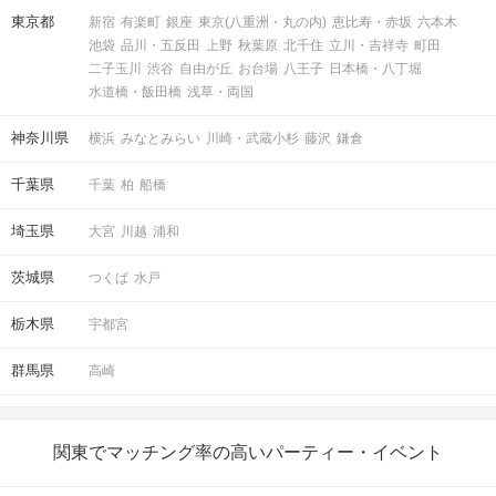
東京都
新宿
有楽町
銀座
東京(八重洲・丸の内)
恵比寿・赤坂
六本木
池袋
品川・五反田
上野
秋葉原
北千住
立川・吉祥寺
町田
二子玉川
渋谷
自由が丘
お台場
八王子
日本橋・八丁堀
水道橋・飯田橋
浅草・両国
神奈川県
横浜
みなとみらい
川崎・武蔵小杉
藤沢
鎌倉
パーティー中ならどのタイミングでも送信OK！
千葉県
千葉
柏
船橋
STEP6
結果発表
埼玉県
大宮
川越
浦和
茨城県
つくば
水戸
栃木県
宇都宮
群馬県
高崎
関東でマッチング率の高いパーティー・イベント
マッチングした方同士お話できるように