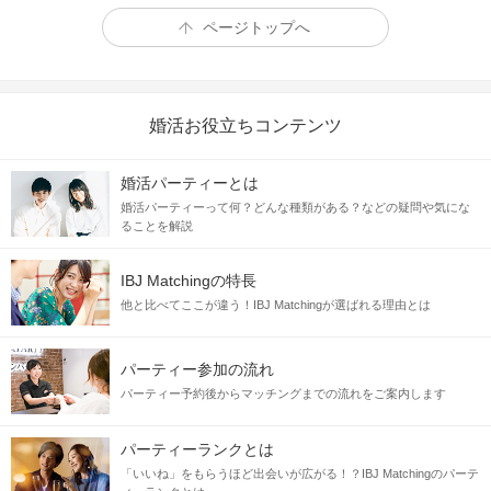
ページトップへ
婚活お役立ちコンテンツ
婚活パーティーとは
婚活パーティーって何？どんな種類がある？などの疑問や気にな
ることを解説
IBJ Matchingの特長
⑴
経済的にも精神的にも
自立している
他と比べてここが違う！IBJ Matchingが選ばれる理由とは
仕事も私生活も安定している人がいい
パーティー参加の流れ
⑵
パートナーを不安にさせない
パーティー予約後からマッチングまでの流れをご案内します
相手の気持ちを考えて行動できる人がいい
パーティーランクとは
⑶
一番大切にしてくれる
「いいね」をもらうほど出会いが広がる！？IBJ Matchingのパーテ
みんなに優しいけれど、あなたはもっと特別