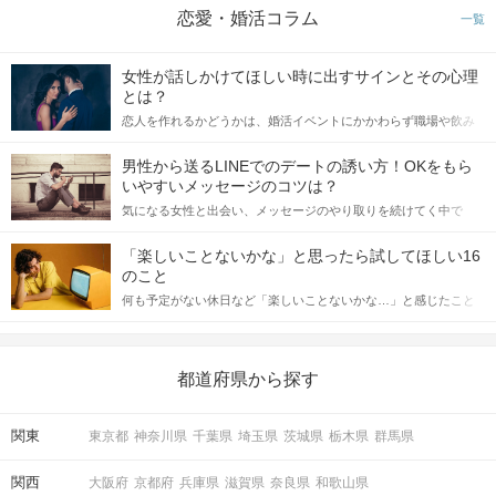
恋愛・婚活コラム
一覧
女性が話しかけてほしい時に出すサインとその心理
個室だから周りも気にならない！
とは？
印象をチェックするメモ機能も搭載！
恋人を作れるかどうかは、婚活イベントにかかわらず職場や飲み
会の場で女性が話しかけて欲しい時に出すサインに、早く気づい
てアプローチできるかにも左右されます。 これから恋人作りを本
男性から送るLINEでのデートの誘い方！OKをもら
STEP3
アピールタイム
格的に始めようとしている方は、女性が異性を求めて出すサイン
いやすいメッセージのコツは？
をしっかりと理解し、正しい行動に移せるかどうかが重要。 この
気になる女性と出会い、メッセージのやり取りを続けてく中で
記事では、女性が話しかけて欲しい時に出すサインとその心理を
「この人いいな」と感じたら、次はデートに誘いたくなるもの。
詳しく解説した後、婚活イベントで実際にサインを受け取った場
しかし、中には「どう誘ったらいいの？」とお困りの男性もいら
合にどのような行動に繋げるべきかをご紹介していきます。
「楽しいことないかな」と思ったら試してほしい16
っしゃるのではないでしょうか。 そこで今回は、男性から女性へ
のこと
送るLINEでのデートの誘い方のコツをご紹介します。例文も混じ
何も予定がない休日など「楽しいことないかな…」と感じたこと
えながら解説するので、ぜひ参考にしてください。
がある人もいるのでは？ 日常が退屈に感じるなら、いますぐ楽し
いことを始めましょう！ いますぐ楽しい気分になれる対処法か
ら、恋愛・自分磨き・趣味などジャンル別の楽しいことまで、16
の楽しいことアイデアを集めました♪ いままさに楽しいことを探し
都道府県から探す
ている方は必見です。
関東
東京都
神奈川県
千葉県
埼玉県
茨城県
栃木県
群馬県
「もう一度お話したいです」と
相手から好印象の気持ちが伝わる♪
関西
大阪府
京都府
兵庫県
滋賀県
奈良県
和歌山県