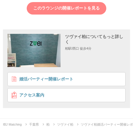
このラウンジの開催レポートを見る
ツヴァイ柏についてもっと詳し
く
柏駅/西口 徒歩4分
1
2
3
婚活パーティー開催レポート
《真剣な恋がしたい×高年収》
経済的にも精神的にも自立している高学歴男性
アクセス案内
性格重視の方と出会う
価値観が合う人がいい
企画詳細
信頼
真剣
できる方と
な恋がしたい
IBJ Matching
千葉県
柏
ツヴァイ柏
ツヴァイ柏婚活パーティー開催レポ
～将来を見据えた出会いがしたい男女～