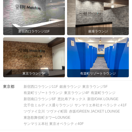
注意事項
新宿西口ラウンジ11F
銀座ラウンジ
・15分前より受付開始。開催は1時間
～1時間半を予定。
時間
※開始時刻から30分以上遅れる場合は
参加をご遠慮いただいております。
・6対6程度で進行予定。（最少開催人
東京ラウンジ5F
有楽町リゾートラウンジ
数：3対3）
※好評の場合は8対8程度まで追加募集
東京都
新宿西口ラウンジ11F
銀座ラウンジ
東京ラウンジ5F
の可能性がございます。
人数
有楽町リゾートラウンジ
東京ラウンジ4F
有楽町ラウンジ
※募集締め切り以降のキャンセルによ
新宿南口ラウンジ6F
恵比寿アネックス
新宿/OAK LOUNGE
っては
北千住ミルディス通りラウンジ
サンマリエ本社オペラシティ41F
男女差が変動する場合がございま
ツヴァイ立川
ツヴァイ町田
赤坂/GREEN JACKET LOUNGE
す。
東急歌舞伎町タワーLOUNGE
サンマリエ本社 東京オペラシティ40F
スマートフォン・顔写真付きの身分証