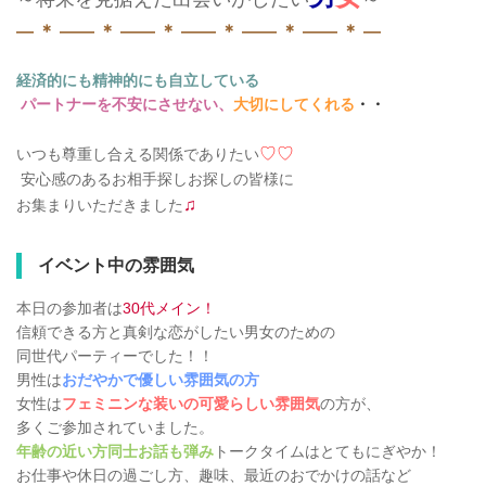
― ＊ ―― ＊ ―― ＊ ―― ＊ ―― ＊ ―― ＊ ―
経済的にも精神的にも自立している
パートナーを不安にさせない、
大切にしてくれる
・・
♡♡
いつも尊重し合える関係でありたい
安心感のあるお相手探しお探しの皆様に
♫
お集まりいただきました
イベント中の雰囲気
本日の参加者は
30代メイン！
信頼できる方と真剣な恋がしたい男女のための
同世代パーティーでした！！
男性は
おだやかで優しい雰囲気の方
女性は
フェミニンな装いの可愛らしい雰囲気
の方が、
多くご参加されていました。
年齢の近い方同士お話も弾み
トークタイムはとてもにぎやか！
お仕事や休日の過ごし方、趣味、最近のおでかけの話など