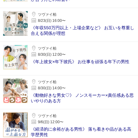
ツヴァイ柏
8/23(日) 16:00〜
《年収550万円以上・上場企業など》 お互いを尊重し
合える関係が理想
ツヴァイ柏
8/30(日) 12:00〜
《年上彼女×年下彼氏》 お仕事を頑張る年下の男性
ツヴァイ柏
8/30(日) 14:00〜
《動物好きな男女♡》 ノンスモーカー×責任感ある思
いやりのある方
ツヴァイ柏
9/6(日) 12:00〜
《経済的に余裕がある男性》 落ち着きや品がある高
学歴男性