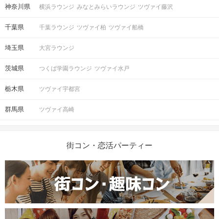
（運転免許証、マイナンバーカード、
持ち物
神奈川県
横浜ラウンジ
みなとみらいラウンジ
ツヴァイ藤沢
パスポートなど）
千葉県
千葉ラウンジ
ツヴァイ柏
ツヴァイ船橋
お食事
ソフトドリンク付き
飲み物
埼玉県
大宮ラウンジ
清潔感のある服装でお越しください。
服装
茨城県
つくば学園ラウンジ
ツヴァイ水戸
栃木県
お問い合わせ窓口は、
ツヴァイ宇都宮
2026年1月より IBJ Matching公
群馬県
ツヴァイ高崎
式LINEへ完全移行しておりま
す。
【お問い合わせ窓口】
街コン・恋活パーティー
IBJMatching公式LINE
受付時間：平日12:00～18:00（土日祝
10:00～18:00）
定休日 ：毎週火曜日
※お電話でのお問い合わせ窓口は設けておりませ
ん。
友だち追加はこちら →