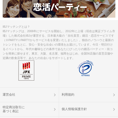
https://page.line.me/opw3471a
ID検索：@opw3471a
＜スマートフォンの使用について＞
本パーティーでは、ご自身のスマート
IBJマッチングとは？
フォンを使用いたします。アカウント
IBJマッチングは、2006年にサービスを開始し、2012年に上場（現在は東証プライム市
注意事項
に登録されているメールが
受信可能な
場）した株式会社IBJが運営する、日本最大級の「自社直営」婚活・恋活サービスです
スマートフォンをご持参ください。
（※PARTY☆PARTYからサービス名を変更いたしました）。独自のノウハウと最新の
トレンドをもとに、安心・安全な出会いの環境をお届けしています。今日・明日行け
※メール受信不可、充電切れなどによ
るイベントから、年代や趣味などの条件であなたにぴったりの婚活パーティー・街コ
り端末が使用できない場合は、ご参加
ンを簡単に探せます。東京、大阪、名古屋、福岡をはじめ、全国56店舗の直営店舗や
いただけません。その際の参加費は
近隣の飲食店等で、あなたの出会いをサポートします。
「お振替対応」とさせていただきま
す。
※システム障害等により、パーティー
ツール「スマホdeパーティー」が使用
できない場合は、紙のプロフィールカ
ードを使用した形式に変更となる場合
がございます。予めご了承ください。
運営会社
利用規約
＜中止のご連絡について＞
特定商法取引に
参加人数や会場の都合により、やむを
個人情報保護方針
基づく表記
得ず開催を中止とさせていただく場合