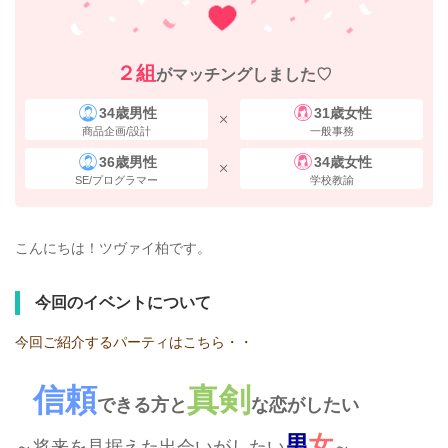
２組
がマッチングしました♡
34歳男性
31歳女性
商品企画/設計
一般事務
36歳男性
34歳女性
SE/プログラマー
学校教諭
こんにちは！ツヴァイ柏です。
今回のイベントについて
今回ご紹介するパーティはこちら・・
信頼
真剣
できる方と
な恋がしたい
男
女
～将来を見据えた出会いがしたい
～