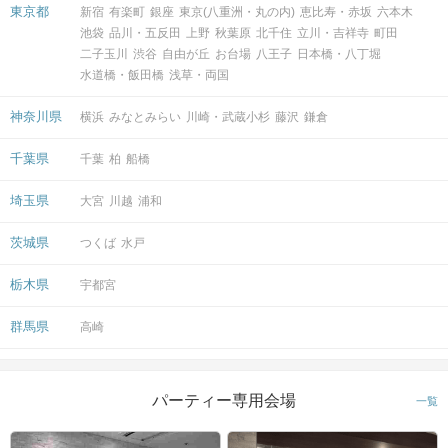
東京都
新宿
有楽町
銀座
東京(八重洲・丸の内)
恵比寿・赤坂
六本木
スタッフがお席までご案内します！
池袋
品川・五反田
上野
秋葉原
北千住
立川・吉祥寺
町田
そのままお出かけされる方も多いです♪
二子玉川
渋谷
自由が丘
お台場
八王子
日本橋・八丁堀
水道橋・飯田橋
浅草・両国
アクセス
神奈川県
横浜
みなとみらい
川崎・武蔵小杉
藤沢
鎌倉
ツヴァイ柏
千葉県
千葉
柏
船橋
4
柏駅/西口から徒歩
分
〒277-0842
埼玉県
大宮
川越
浦和
千葉県柏市末広町14-1SK柏ビル8階
開催場所
『ツヴァイ会場』
茨城県
つくば
水戸
マップ・アクセス案内を見る
栃木県
宇都宮
群馬県
高崎
パーティー専用会場
一覧
会場