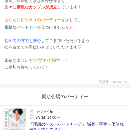
毎週、結婚前向きな皆様が集まり、
次々に素敵なカップルが成立
しています！
あなたにピッタリのパーティー
を探して、
♪
素敵なパートナー
を見つけませんか
初めての方でも安心
してご参加いただけるよう
心を込めてお手伝いさせていただきます♡
ツヴァイ柏
素敵な出会いを
で・・
ご参加お待ちしています！
更新日：2026/07/29
同じ会場のパーティー
ツヴァイ柏
8/9(日) 14:00〜
『理想のベストパートナー♡』 誠実・堅実・価値観
が合う方との出会い