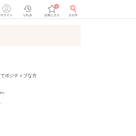
0
ログイン
りれき
お気に入り
さがす
顔でポジティブな方
0〜
ー