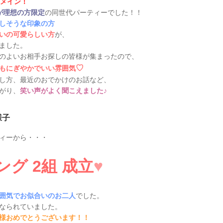
代メイン！
が理想の方限定
の同世代パーティーでした！！
しそうな印象の方
いの可愛らしい方
が、
ました。
のよいお相手お探しの皆様が集まったので、
♡
もにぎやかでいい雰囲気
し方、最近のおでかけのお話など、
がり、
笑い声がよく聞こえました♪
様子
ィーから・・・
グ 2組 成立
♥
囲気でお似合いのお二人
でした。
なられていました。
様おめでとうございます！！