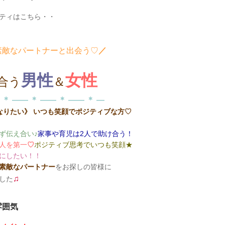
ティはこちら・・
素敵なパートナーと出会う♡
／
男性
女性
合う
＆
 ＊ ―― ＊ ―― ＊ ―― ＊ ―
なりたい》 いつも笑顔でポジティブな方♡
ず伝え合い
♪
家事や育児は2人で助け合う！
人を第一
♡
ポジティブ思考でいつも笑顔★
にしたい！！
素敵なパートナー
をお探しの皆様に
♫
した
雰囲気