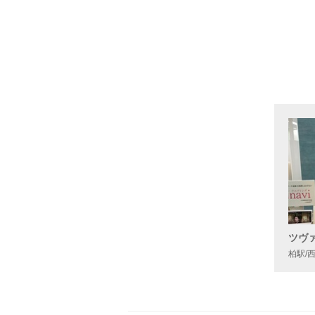
ツヴ
柏駅/