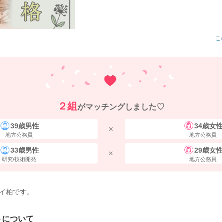
こ
２組
がマッチングしました♡
39歳男性
34歳女
地方公務員
地方公務員
33歳男性
29歳女
研究/技術開発
地方公務員
イ柏です。
トについて