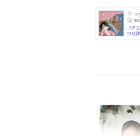
ツ
9/
《アニ
つり詳
迎！