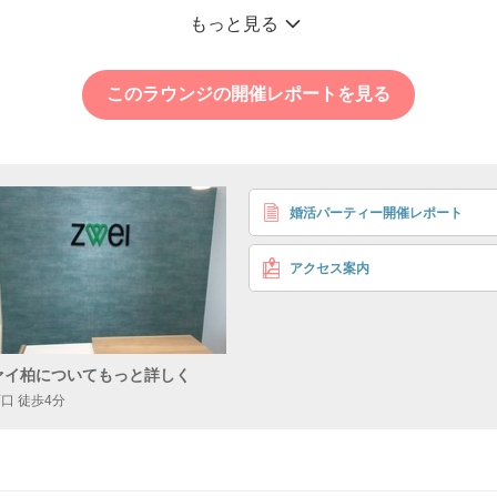
《1年以内に幸せにな
もっと見る
いつも笑顔でポジテ
個室6対6
1年以内に結婚
このラウンジの開催レポートを見る
30〜39歳
＜年収・職種＞500万円以
男性
大手/上場企業
※いずれかに当
婚活パーティー開催レポート
方
＜身長＞ 170cm以上
アクセス案内
＜性格＞ ポジティブ
笑顔
＜結婚観＞ 1年以内に
4,
ァイ柏についてもっと詳しく
西口 徒歩4分
30〜39歳
＜性格＞ ポジティブ
女性
顔
＜結婚観＞ 1年以内