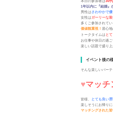
本日の参加者は
30
1年以内に『結婚』
男性は
さわやかで優
女性は
ガーリーな装
多くご参加されてい
価値観重視！
居心地
トークタイムは
とて
お仕事や休日の過ご
楽しい話題で盛り上
イベント後の
そんな楽しいパーテ
♥
マッチン
皆様、
とても良い雰
楽しそうにお帰りに
マッチングされた皆