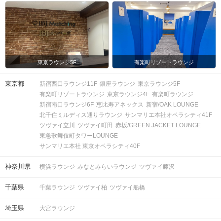
東京ラウンジ5F
有楽町リゾートラウンジ
東京都
新宿西口ラウンジ11F
銀座ラウンジ
東京ラウンジ5F
有楽町リゾートラウンジ
東京ラウンジ4F
有楽町ラウンジ
新宿南口ラウンジ6F
恵比寿アネックス
新宿/OAK LOUNGE
北千住ミルディス通りラウンジ
サンマリエ本社オペラシティ41F
ツヴァイ立川
ツヴァイ町田
赤坂/GREEN JACKET LOUNGE
東急歌舞伎町タワーLOUNGE
サンマリエ本社 東京オペラシティ40F
神奈川県
横浜ラウンジ
みなとみらいラウンジ
ツヴァイ藤沢
千葉県
千葉ラウンジ
ツヴァイ柏
ツヴァイ船橋
埼玉県
大宮ラウンジ