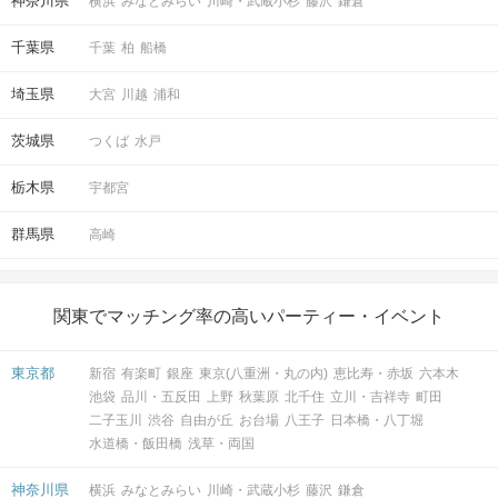
神奈川県
横浜
みなとみらい
川崎・武蔵小杉
藤沢
鎌倉
千葉県
千葉
柏
船橋
埼玉県
大宮
川越
浦和
茨城県
つくば
水戸
栃木県
宇都宮
群馬県
高崎
関東でマッチング率の高いパーティー・イベント
東京都
新宿
有楽町
銀座
東京(八重洲・丸の内)
恵比寿・赤坂
六本木
池袋
品川・五反田
上野
秋葉原
北千住
立川・吉祥寺
町田
二子玉川
渋谷
自由が丘
お台場
八王子
日本橋・八丁堀
水道橋・飯田橋
浅草・両国
神奈川県
横浜
みなとみらい
川崎・武蔵小杉
藤沢
鎌倉