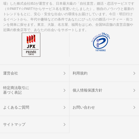
場）した株式会社IBJが運営する、日本最大級の「自社直営」婚活・恋活サービスです
（※PARTY☆PARTYからサービス名を変更いたしました）。独自のノウハウと最新の
トレンドをもとに、安心・安全な出会いの環境をお届けしています。今日・明日行け
るイベントから、年代や趣味などの条件であなたにぴったりの婚活パーティー・街コ
ンを簡単に探せます。東京、大阪、名古屋、福岡をはじめ、全国56店舗の直営店舗や
近隣の飲食店等で、あなたの出会いをサポートします。
運営会社
利用規約
特定商法取引に
個人情報保護方針
基づく表記
よくあるご質問
お問い合わせ
サイトマップ