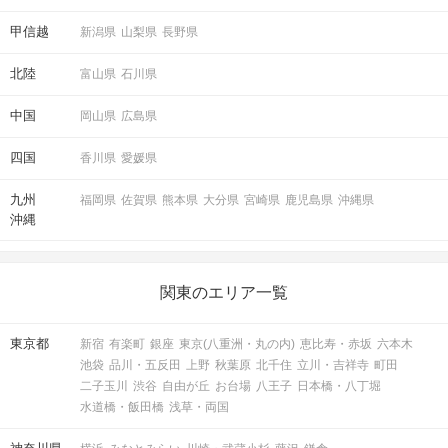
甲信越
新潟県
山梨県
長野県
北陸
富山県
石川県
中国
岡山県
広島県
四国
香川県
愛媛県
九州
福岡県
佐賀県
熊本県
大分県
宮崎県
鹿児島県
沖縄県
沖縄
関東のエリア一覧
東京都
新宿
有楽町
銀座
東京(八重洲・丸の内)
恵比寿・赤坂
六本木
池袋
品川・五反田
上野
秋葉原
北千住
立川・吉祥寺
町田
二子玉川
渋谷
自由が丘
お台場
八王子
日本橋・八丁堀
水道橋・飯田橋
浅草・両国