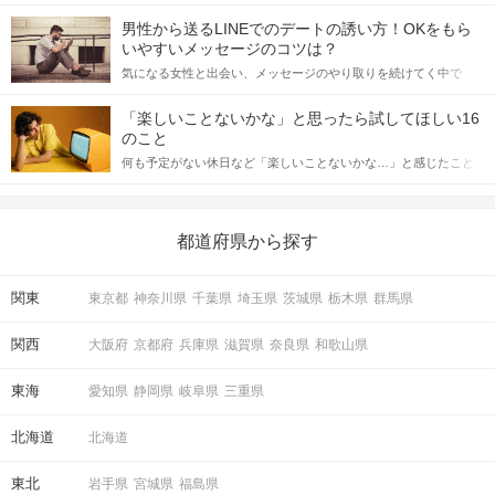
会の場で女性が話しかけて欲しい時に出すサインに、早く気づい
てアプローチできるかにも左右されます。 これから恋人作りを本
男性から送るLINEでのデートの誘い方！OKをもら
格的に始めようとしている方は、女性が異性を求めて出すサイン
いやすいメッセージのコツは？
をしっかりと理解し、正しい行動に移せるかどうかが重要。 この
気になる女性と出会い、メッセージのやり取りを続けてく中で
記事では、女性が話しかけて欲しい時に出すサインとその心理を
「この人いいな」と感じたら、次はデートに誘いたくなるもの。
詳しく解説した後、婚活イベントで実際にサインを受け取った場
しかし、中には「どう誘ったらいいの？」とお困りの男性もいら
合にどのような行動に繋げるべきかをご紹介していきます。
「楽しいことないかな」と思ったら試してほしい16
っしゃるのではないでしょうか。 そこで今回は、男性から女性へ
のこと
送るLINEでのデートの誘い方のコツをご紹介します。例文も混じ
何も予定がない休日など「楽しいことないかな…」と感じたこと
えながら解説するので、ぜひ参考にしてください。
がある人もいるのでは？ 日常が退屈に感じるなら、いますぐ楽し
いことを始めましょう！ いますぐ楽しい気分になれる対処法か
ら、恋愛・自分磨き・趣味などジャンル別の楽しいことまで、16
の楽しいことアイデアを集めました♪ いままさに楽しいことを探し
都道府県から探す
ている方は必見です。
関東
東京都
神奈川県
千葉県
埼玉県
茨城県
栃木県
群馬県
関西
大阪府
京都府
兵庫県
滋賀県
奈良県
和歌山県
東海
愛知県
静岡県
岐阜県
三重県
北海道
北海道
東北
岩手県
宮城県
福島県