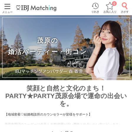
0
りれき
お気に入り
さがす
メニュー
茂原の
婚活パーティー・街コン
笑顔と自然と文化のまち！
PARTY★PARTY茂原会場で運命の出会い
を。
【地域密着♡結婚相談所のカウンセラーが皆様をサポート】
茂原市周辺のユーザーは必見！ 行動範囲が近い異性と出会いたい方にピッタリ♪
「人気職業男性」「同年代男女」「千葉県在住男女」など、 多数の企画から自分の