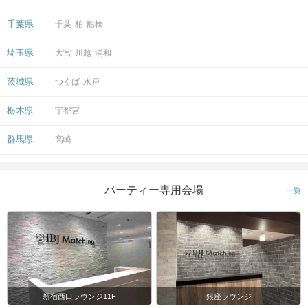
千葉県
千葉
柏
船橋
埼玉県
大宮
川越
浦和
茨城県
つくば
水戸
栃木県
宇都宮
群馬県
高崎
パーティー専用会場
一覧
新宿西口ラウンジ11F
銀座ラウンジ