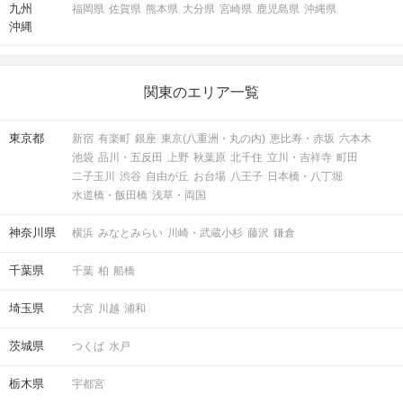
九州
福岡県
佐賀県
熊本県
大分県
宮崎県
鹿児島県
沖縄県
沖縄
関東のエリア一覧
東京都
新宿
有楽町
銀座
東京(八重洲・丸の内)
恵比寿・赤坂
六本木
池袋
品川・五反田
上野
秋葉原
北千住
立川・吉祥寺
町田
二子玉川
渋谷
自由が丘
お台場
八王子
日本橋・八丁堀
水道橋・飯田橋
浅草・両国
神奈川県
横浜
みなとみらい
川崎・武蔵小杉
藤沢
鎌倉
千葉県
千葉
柏
船橋
埼玉県
大宮
川越
浦和
茨城県
つくば
水戸
栃木県
宇都宮