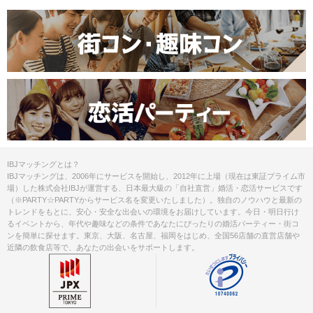
IBJマッチングとは？
IBJマッチングは、2006年にサービスを開始し、2012年に上場（現在は東証プライム市
場）した株式会社IBJが運営する、日本最大級の「自社直営」婚活・恋活サービスです
（※PARTY☆PARTYからサービス名を変更いたしました）。独自のノウハウと最新の
トレンドをもとに、安心・安全な出会いの環境をお届けしています。今日・明日行け
るイベントから、年代や趣味などの条件であなたにぴったりの婚活パーティー・街コ
ンを簡単に探せます。東京、大阪、名古屋、福岡をはじめ、全国56店舗の直営店舗や
近隣の飲食店等で、あなたの出会いをサポートします。