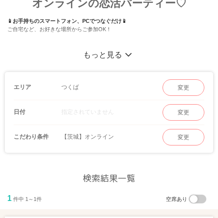
オンラインの恋活パーティー♡
📱お手持ちのスマートフォン、PCでつなぐだけ📱
ご自宅など、お好きな場所からご参加OK！
もっと見る
つくば
エリア
変更
指定されていません
日付
変更
【茨城】オンライン
こだわり条件
変更
検索結果一覧
1
件中 1～1件
空席あり