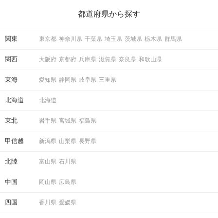
ら、恋愛・自分磨き・趣味などジャンル別の楽しいことまで、16
の楽しいことアイデアを集めました♪ いままさに楽しいことを探し
都道府県から探す
ている方は必見です。
関東
東京都
神奈川県
千葉県
埼玉県
茨城県
栃木県
群馬県
関西
大阪府
京都府
兵庫県
滋賀県
奈良県
和歌山県
東海
愛知県
静岡県
岐阜県
三重県
北海道
北海道
東北
岩手県
宮城県
福島県
甲信越
新潟県
山梨県
長野県
北陸
富山県
石川県
中国
岡山県
広島県
四国
香川県
愛媛県