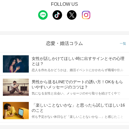
FOLLOW US
恋愛・婚活コラム
一覧
女性が話しかけてほしい時に出すサインとその心理
とは？
恋人を作れるかどうかは、婚活イベントにかかわらず職場や飲み
会の場で女性が話しかけて欲しい時に出すサインに、早く気づい
てアプローチできるかにも左右されます。 これから恋人作りを本
男性から送るLINEでのデートの誘い方！OKをもら
格的に始めようとしている方は、女性が異性を求めて出すサイン
いやすいメッセージのコツは？
をしっかりと理解し、正しい行動に移せるかどうかが重要。 この
気になる女性と出会い、メッセージのやり取りを続けてく中で
記事では、女性が話しかけて欲しい時に出すサインとその心理を
「この人いいな」と感じたら、次はデートに誘いたくなるもの。
詳しく解説した後、婚活イベントで実際にサインを受け取った場
しかし、中には「どう誘ったらいいの？」とお困りの男性もいら
合にどのような行動に繋げるべきかをご紹介していきます。
「楽しいことないかな」と思ったら試してほしい16
っしゃるのではないでしょうか。 そこで今回は、男性から女性へ
のこと
送るLINEでのデートの誘い方のコツをご紹介します。例文も混じ
何も予定がない休日など「楽しいことないかな…」と感じたこと
えながら解説するので、ぜひ参考にしてください。
がある人もいるのでは？ 日常が退屈に感じるなら、いますぐ楽し
いことを始めましょう！ いますぐ楽しい気分になれる対処法か