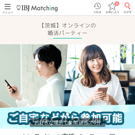
0
りれき
お気に入り
さがす
メニュー
【茨城】オンラインの
婚活パーティー
お好きな場所で参加 徒歩で0分