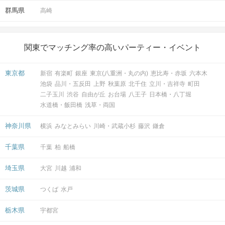
群馬県
高崎
関東でマッチング率の高いパーティー・イベント
東京都
新宿
有楽町
銀座
東京(八重洲・丸の内)
恵比寿・赤坂
六本木
池袋
品川・五反田
上野
秋葉原
北千住
立川・吉祥寺
町田
二子玉川
渋谷
自由が丘
お台場
八王子
日本橋・八丁堀
水道橋・飯田橋
浅草・両国
神奈川県
横浜
みなとみらい
川崎・武蔵小杉
藤沢
鎌倉
千葉県
千葉
柏
船橋
埼玉県
大宮
川越
浦和
茨城県
つくば
水戸
栃木県
宇都宮