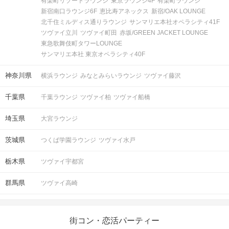
有楽町リゾートラウンジ
東京ラウンジ4F
有楽町ラウンジ
新宿南口ラウンジ6F
恵比寿アネックス
新宿/OAK LOUNGE
北千住ミルディス通りラウンジ
サンマリエ本社オペラシティ41F
ツヴァイ立川
ツヴァイ町田
赤坂/GREEN JACKET LOUNGE
東急歌舞伎町タワーLOUNGE
サンマリエ本社 東京オペラシティ40F
神奈川県
横浜ラウンジ
みなとみらいラウンジ
ツヴァイ藤沢
千葉県
千葉ラウンジ
ツヴァイ柏
ツヴァイ船橋
埼玉県
大宮ラウンジ
茨城県
つくば学園ラウンジ
ツヴァイ水戸
栃木県
ツヴァイ宇都宮
群馬県
ツヴァイ高崎
街コン・恋活パーティー