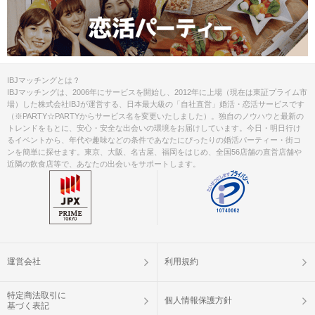
IBJマッチングとは？
IBJマッチングは、2006年にサービスを開始し、2012年に上場（現在は東証プライム市
場）した株式会社IBJが運営する、日本最大級の「自社直営」婚活・恋活サービスです
（※PARTY☆PARTYからサービス名を変更いたしました）。独自のノウハウと最新の
トレンドをもとに、安心・安全な出会いの環境をお届けしています。今日・明日行け
るイベントから、年代や趣味などの条件であなたにぴったりの婚活パーティー・街コ
ンを簡単に探せます。東京、大阪、名古屋、福岡をはじめ、全国56店舗の直営店舗や
近隣の飲食店等で、あなたの出会いをサポートします。
運営会社
利用規約
特定商法取引に
個人情報保護方針
基づく表記