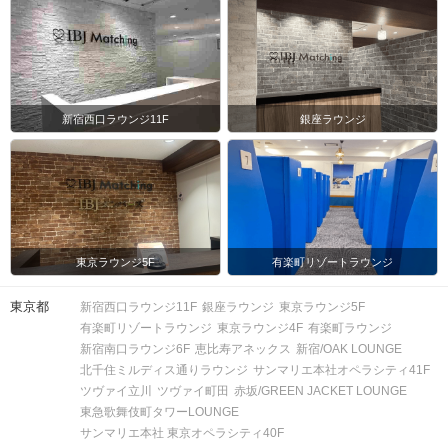
※募集締め切り以降のキャンセルによ
人数
っては男女差が変動する場合がござい
ます。
スマートフォン・顔写真付きの身分証
（運転免許証、マイナンバーカード、
持ち物
新宿西口ラウンジ11F
銀座ラウンジ
パスポートなど）
お食事
ソフトドリンク付き
飲み物
清潔感のある服装でお越しください。
服装
東京ラウンジ5F
有楽町リゾートラウンジ
＜QRコード受付について＞
東京都
新宿西口ラウンジ11F
銀座ラウンジ
東京ラウンジ5F
・受付前に以下①②をご対応のうえ、
有楽町リゾートラウンジ
東京ラウンジ4F
有楽町ラウンジ
ご来場ください。
新宿南口ラウンジ6F
恵比寿アネックス
新宿/OAK LOUNGE
完了していない場合は、ご参加いた
注意事項
北千住ミルディス通りラウンジ
サンマリエ本社オペラシティ41F
だけません。
ツヴァイ立川
ツヴァイ町田
赤坂/GREEN JACKET LOUNGE
①公式アプリのダウンロード ・ログイ
東急歌舞伎町タワーLOUNGE
ン
サンマリエ本社 東京オペラシティ40F
②本人確認書類の事前アップロード