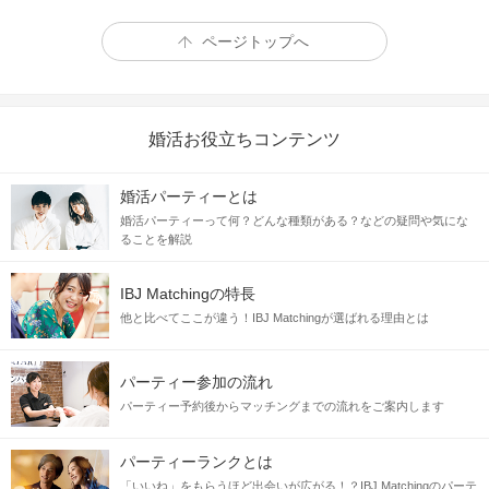
ページトップへ
婚活お役立ちコンテンツ
婚活パーティーとは
＼職場で出会いが少ない皆様／
婚活パーティーって何？どんな種類がある？などの疑問や気にな
ることを解説
消防士・警察官・自衛官・土木関連職
看護師・保育士・秘書・美容関連職 など
IBJ Matchingの特長
他と比べてここが違う！IBJ Matchingが選ばれる理由とは
魅力的な職業のお相手と出会えるチャンス★
パーティー参加の流れ
◆
同じ価値観の方と出会いたい
パーティー予約後からマッチングまでの流れをご案内します
◆
結婚が前提のお付き合いをしたい
◆
次で最後の恋にしたいと思っている
パーティーランクとは
「いいね」をもらうほど出会いが広がる！？IBJ Matchingのパーテ