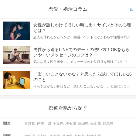
恋愛・婚活コラム
一覧
STEP4
アピールタイム
女性が話しかけてほしい時に出すサインとその心理
とは？
恋人を作れるかどうかは、婚活イベントにかかわらず職場や飲み
会の場で女性が話しかけて欲しい時に出すサインに、早く気づい
てアプローチできるかにも左右されます。 これから恋人作りを本
男性から送るLINEでのデートの誘い方！OKをもら
格的に始めようとしている方は、女性が異性を求めて出すサイン
いやすいメッセージのコツは？
をしっかりと理解し、正しい行動に移せるかどうかが重要。 この
気になる女性と出会い、メッセージのやり取りを続けてく中で
記事では、女性が話しかけて欲しい時に出すサインとその心理を
「この人いいな」と感じたら、次はデートに誘いたくなるもの。
詳しく解説した後、婚活イベントで実際にサインを受け取った場
しかし、中には「どう誘ったらいいの？」とお困りの男性もいら
合にどのような行動に繋げるべきかをご紹介していきます。
「楽しいことないかな」と思ったら試してほしい16
っしゃるのではないでしょうか。 そこで今回は、男性から女性へ
のこと
送るLINEでのデートの誘い方のコツをご紹介します。例文も混じ
何も予定がない休日など「楽しいことないかな…」と感じたこと
えながら解説するので、ぜひ参考にしてください。
がある人もいるのでは？ 日常が退屈に感じるなら、いますぐ楽し
いことを始めましょう！ いますぐ楽しい気分になれる対処法か
ら、恋愛・自分磨き・趣味などジャンル別の楽しいことまで、16
STEP5
マッチング投票
の楽しいことアイデアを集めました♪ いままさに楽しいことを探し
都道府県から探す
ている方は必見です。
関東
東京都
神奈川県
千葉県
埼玉県
茨城県
栃木県
群馬県