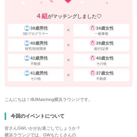
４組
がマッチングしました♡
38歳男性
34歳女性
SE/プログラマー
一般事務
40歳男性
39歳女性
研究/技術開発
銀行/証券
42歳男性
40歳女性
不動産
その他
41歳男性
37歳女性
その他
不動産
こんにちは！IBJMatching横浜ラウンジです。
今回のイベントについて
皆さんGWいかがお過ごしでしょうか？
横浜ラウンジでは、GWもたくさんの