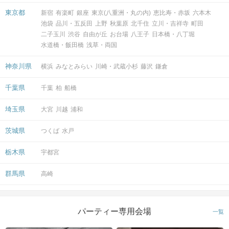
東京都
新宿
有楽町
銀座
東京(八重洲・丸の内)
恵比寿・赤坂
六本木
池袋
品川・五反田
上野
秋葉原
北千住
立川・吉祥寺
町田
二子玉川
渋谷
自由が丘
お台場
八王子
日本橋・八丁堀
水道橋・飯田橋
浅草・両国
神奈川県
横浜
みなとみらい
川崎・武蔵小杉
藤沢
鎌倉
会場
千葉県
千葉
柏
船橋
埼玉県
大宮
川越
浦和
注意事項
茨城県
つくば
水戸
栃木県
宇都宮
15分前より受付開始。1時間半を予
定。
時間
群馬県
高崎
※開始時刻から30分以上遅れる場合は
参加をご遠慮いただいております。
パーティー専用会場
一覧
8対8程度で進行予定。（最少開催人
数：4対4）