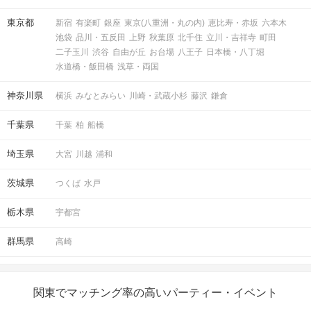
東京都
新宿
有楽町
銀座
東京(八重洲・丸の内)
恵比寿・赤坂
六本木
アクセス
池袋
品川・五反田
上野
秋葉原
北千住
立川・吉祥寺
町田
二子玉川
渋谷
自由が丘
お台場
八王子
日本橋・八丁堀
水道橋・飯田橋
浅草・両国
横浜ラウンジ
3
横浜駅から徒歩
分
神奈川県
横浜
みなとみらい
川崎・武蔵小杉
藤沢
鎌倉
〒220-0004
神奈川県横浜市西区北幸1‐6‐1 横浜フ
千葉県
千葉
柏
船橋
ァーストビル10階
埼玉県
大宮
川越
浦和
茨城県
つくば
水戸
開催場所
栃木県
宇都宮
群馬県
高崎
関東でマッチング率の高いパーティー・イベント
マップ・アクセス案内を見る