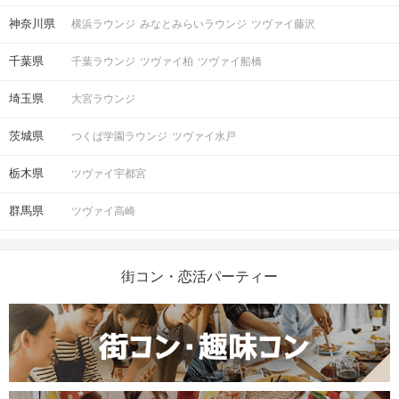
神奈川県
横浜ラウンジ
みなとみらいラウンジ
ツヴァイ藤沢
ご予約手続き完了後、お客様都合によ
キャンセル
りキャンセルされた場合、参加費と同
について
千葉県
千葉ラウンジ
ツヴァイ柏
ツヴァイ船橋
額のキャンセル料が発生します。
埼玉県
大宮ラウンジ
掲載開始日：2025/1/26
茨城県
つくば学園ラウンジ
ツヴァイ水戸
栃木県
ツヴァイ宇都宮
群馬県
ツヴァイ高崎
街コン・恋活パーティー