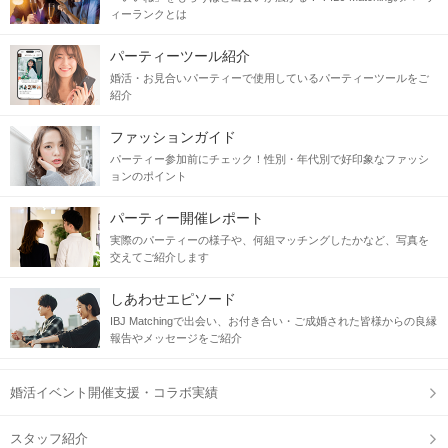
そんな思いを持つ皆様だからこそ、
ィーランクとは
真剣度が高く、恋の進展もスムーズです♡
パーティーツール紹介
結婚後もきっと安心、安泰な生活が出来そう
婚活・お見合いパーティーで使用しているパーティーツールをご
紹介
当日の流れ
ファッションガイド
パーティー参加前にチェック！性別・年代別で好印象なファッシ
STEP1
受付開始
ョンのポイント
パーティー開催レポート
実際のパーティーの様子や、何組マッチングしたかなど、写真を
交えてご紹介します
しあわせエピソード
IBJ Matchingで出会い、お付き合い・ご成婚された皆様からの良縁
報告やメッセージをご紹介
婚活イベント開催支援・コラボ実績
スタッフ紹介
STEP2
自分のプロフィールをチェック