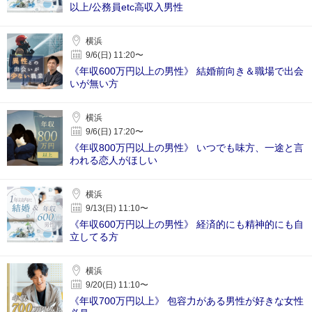
以上/公務員etc高収入男性
横浜
9/6(日) 11:20〜
《年収600万円以上の男性》 結婚前向き＆職場で出会
いが無い方
横浜
9/6(日) 17:20〜
《年収800万円以上の男性》 いつでも味方、一途と言
われる恋人がほしい
横浜
9/13(日) 11:10〜
《年収600万円以上の男性》 経済的にも精神的にも自
立してる方
横浜
9/20(日) 11:10〜
《年収700万円以上》 包容力がある男性が好きな女性