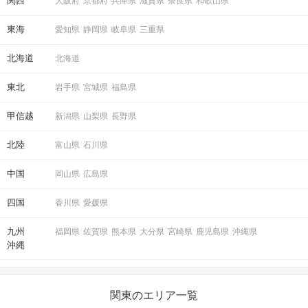
関西
大阪府
京都府
兵庫県
滋賀県
奈良県
和歌山県
東海
愛知県
静岡県
岐阜県
三重県
北海道
北海道
東北
岩手県
宮城県
福島県
STEP6
結果発表
甲信越
新潟県
山梨県
長野県
北陸
富山県
石川県
中国
岡山県
広島県
四国
香川県
愛媛県
九州
福岡県
佐賀県
熊本県
大分県
宮崎県
鹿児島県
沖縄県
沖縄
マッチングした方同士お話できるように
関東のエリア一覧
スタッフがお席までご案内します！