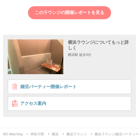
このラウンジの開催レポートを見る
横浜ラウンジについてもっと詳
しく
横浜駅 徒歩3分
1
2
婚活パーティー開催レポート
《自衛官・消防士の方との出会いも!?》
結婚前向き＆職場で出会いが無い方
アクセス案内
仕事柄出会いが少ない
1年以内に結婚
企画詳細
1年以内に結婚希望の男女♡
IBJ Matching
神奈川県
横浜
横浜ラウンジ
横浜ラウンジ婚活パーティー