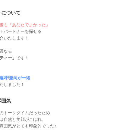
トについて
0年後も『あなたでよかった』
トパートナーを探せる
介いたします！
異なる
ティー」
です！
趣味/趣向が一緒
たしました！
雰囲気
のトークタイムだったため
は自然と笑顔がこぼれ、
雰囲気がとても印象的でした♪