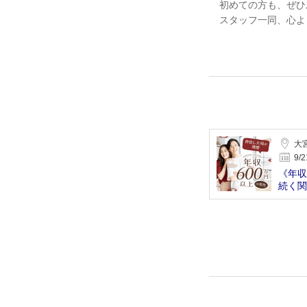
初めての方も、ぜひ
スタッフ一同、心よ
大
9/
《年収
続く関