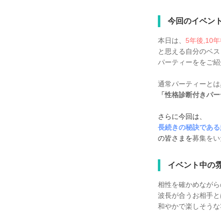
今回のイベン
本日は、
5年後,1
と思える自分のベス
パーティーををご紹
通常パーティーとは
「性格診断付きパー
さらに今回は、
長続きの秘訣
である
の皆さまを
募集をい
イベント中の
相性を確かめながら
波長が合うお相手と
和やかで楽しそうな