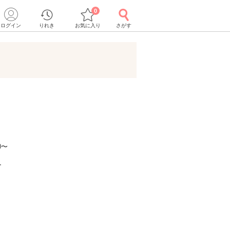
0
ログイン
りれき
お気に入り
さがす
0〜
ー