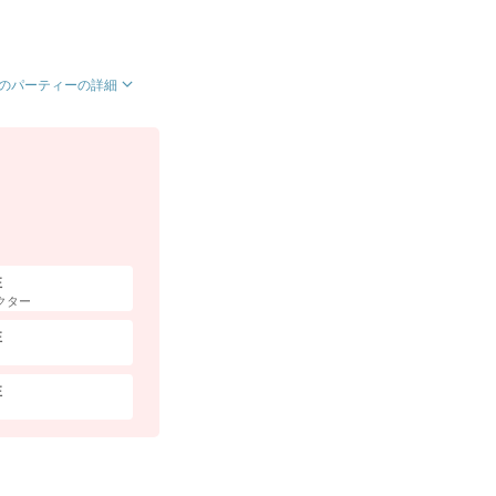
のパーティーの詳細
性
クター
性
性