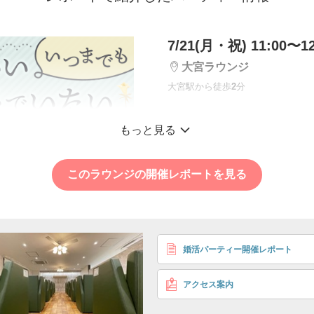
7/21(月・祝) 11:00〜12
大宮ラウンジ
大宮駅から徒歩
2
分
＼利用者数1,000万
もっと見る
人気の性格診断でベ
ナー探し
このラウンジの開催レポートを見る
性格診断付き
関東エリア顧客満足度1位
35〜44歳
〈年収・学歴〉 ①500万
男性
婚活パーティー開催レポート
②600万円
※①②いずれ
はまる方
アクセス案内
〈理想の関係〉 自然体で
〈趣味趣向〉 旅行/お出