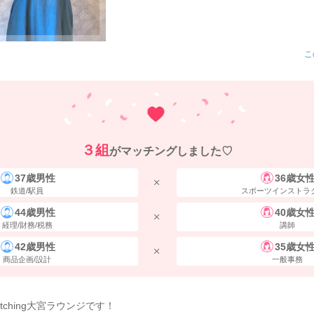
こ
３組
がマッチングしました♡
37歳男性
36歳女
鉄道/駅員
スポーツインストラ
44歳男性
40歳女
経理/財務/税務
講師
42歳男性
35歳女
商品企画/設計
一般事務
atching大宮ラウンジです！