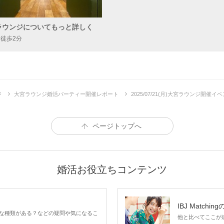
り
4,
ラウンジについてもっと詳しく
 徒歩2分
34〜42歳
〈理想の関係〉 自然体で
女性
〈趣味趣向〉 旅行/お出
り
ジ
大宮ラウンジ婚活パーティー開催レポート
2025/07/21(月)大宮ラウンジ開催
2,
ページトップへ
細
婚活お役立ちコンテンツ
IBJ Matchin
な種類がある？などの疑問や気になるこ
他と比べてここが違う