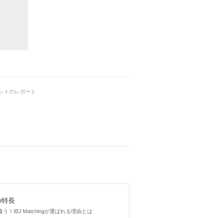
900
円(税込み)
いれる
かけ/カフェ巡
イベントのレポート
500
円(税込み)
gの特長
！IBJ Matchingが選ばれる理由とは