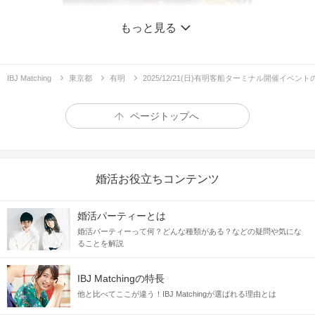
もっと見る
IBJ Matching
東京都
有明
2025/12/21(日)有明客船ターミナル開催イベン
ページトップへ
婚活お役立ちコンテンツ
婚活パーティーとは
1
2
3
4
5
6
婚活パーティーって何？どんな種類がある？などの疑問や気にな
＼140名突破／シンデレラ・ナイトクルーズ！出会いは
ることを解説
Xmasの魔法とともに♡
IBJ Matchingの特長
クルーズ
人気スポット
他と比べてここが違う！IBJ Matchingが選ばれる理由とは
企画詳細