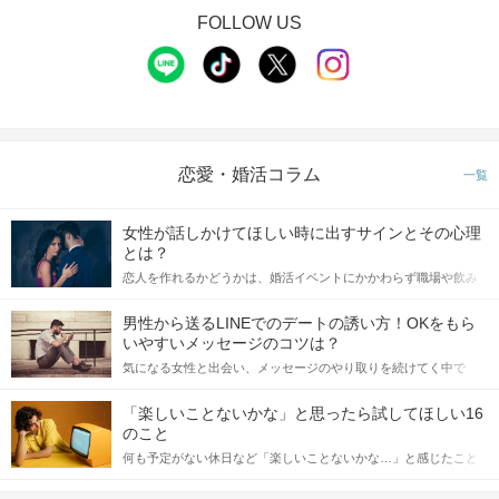
FOLLOW US
恋愛・婚活コラム
一覧
女性が話しかけてほしい時に出すサインとその心理
とは？
・雨天決行（荒天の場合は中止になる恐れがあります）
・
時間厳守
恋人を作れるかどうかは、婚活イベントにかかわらず職場や飲み
※集合時刻から10分以上遅れた場合はご参加いただけません
会の場で女性が話しかけて欲しい時に出すサインに、早く気づい
・遅れそうな場合は、事前に
公式LINE
よりご一報ください。
てアプローチできるかにも左右されます。 これから恋人作りを本
男性から送るLINEでのデートの誘い方！OKをもら
・公共交通機関の遅延・道に迷われた場合も同様ですので、余
格的に始めようとしている方は、女性が異性を求めて出すサイン
いやすいメッセージのコツは？
裕を持ってお越しください。
をしっかりと理解し、正しい行動に移せるかどうかが重要。 この
気になる女性と出会い、メッセージのやり取りを続けてく中で
記事では、女性が話しかけて欲しい時に出すサインとその心理を
「この人いいな」と感じたら、次はデートに誘いたくなるもの。
詳しく解説した後、婚活イベントで実際にサインを受け取った場
しかし、中には「どう誘ったらいいの？」とお困りの男性もいら
合にどのような行動に繋げるべきかをご紹介していきます。
「楽しいことないかな」と思ったら試してほしい16
っしゃるのではないでしょうか。 そこで今回は、男性から女性へ
STEP2
16:45 乗船開始！
のこと
送るLINEでのデートの誘い方のコツをご紹介します。例文も混じ
何も予定がない休日など「楽しいことないかな…」と感じたこと
えながら解説するので、ぜひ参考にしてください。
待ちに待ったクルーズ船にいよいよ乗船！
がある人もいるのでは？ 日常が退屈に感じるなら、いますぐ楽し
目の前に広がるのは、
いことを始めましょう！ いますぐ楽しい気分になれる対処法か