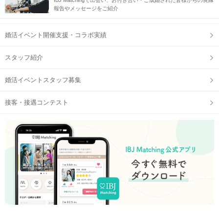
IBJ Matchingで出会い、お付き合い・ご成婚された皆様からの良縁
グループチェンジやゲームなど交流の機会が沢山！
報告やメッセージをご紹介
一度にたくさんの方とお話しできるから、
素敵なご縁に出会えるチャンスもぐっと広がる♡
婚活イベント開催支援・コラボ実績
輝く夜景とともに、忘れられない恋の予感を♡
スタッフ紹介
※注意事項、お支払い方法を必ずご確認ください
婚活イベントスタッフ募集
当日の流れ
接客・接遇コンテスト
イベントの流れ
STEP1
16:30集合（15分前～受付開始）
《集合場所》
有明客船ターミナル
・ゆりかもめ 東京ビッグサイト駅 徒歩3分
・りんかい線 国際展示場駅 徒歩9分