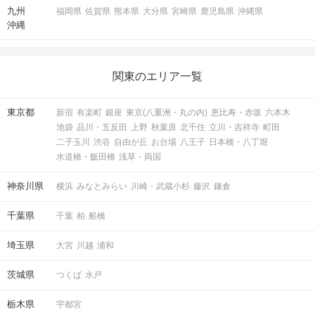
九州
福岡県
佐賀県
熊本県
大分県
宮崎県
鹿児島県
沖縄県
沖縄
関東のエリア一覧
東京都
新宿
有楽町
銀座
東京(八重洲・丸の内)
恵比寿・赤坂
六本木
3階・スカイデッキ
池袋
品川・五反田
上野
秋葉原
北千住
立川・吉祥寺
町田
二子玉川
渋谷
自由が丘
お台場
八王子
日本橋・八丁堀
水道橋・飯田橋
浅草・両国
神奈川県
横浜
みなとみらい
川崎・武蔵小杉
藤沢
鎌倉
千葉県
千葉
柏
船橋
埼玉県
大宮
川越
浦和
茨城県
つくば
水戸
STEP3
17:00 イベント説明・乾杯
栃木県
宇都宮
参加者の皆さまでグループごと乾杯！