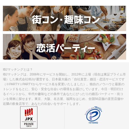
開放的なひとときを♪
IBJマッチングとは？
IBJマッチングは、2006年にサービスを開始し、2012年に上場（現在は東証プライム市
空気がすんでいて、​​きらめく海と都心の景色に包まれる
場）した株式会社IBJが運営する、日本最大級の「自社直営」婚活・恋活サービスです
“この季節だけの特別な出会い”をお届け♡
（※PARTY☆PARTYからサービス名を変更いたしました）。独自のノウハウと最新の
トレンドをもとに、安心・安全な出会いの環境をお届けしています。今日・明日行け
るイベントから、年代や趣味などの条件であなたにぴったりの婚活パーティー・街コ
STEP6
19:00下船（イベント終了）
ンを簡単に探せます。東京、大阪、名古屋、福岡をはじめ、全国56店舗の直営店舗や
近隣の飲食店等で、あなたの出会いをサポートします。
約2時間の周遊はあっという間！
気になった方と引き続き2次会もお楽しみ下さいませ。
素敵なご縁がありますように♡