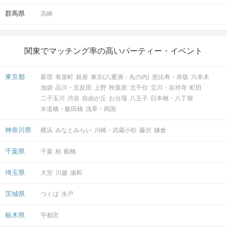
特別なXmasクルーズパーティーの幕開けを、
群馬県
高崎
皆さまと一緒に盛り上げましょう♪
関東でマッチング率の高いパーティー・イベント
東京都
新宿
有楽町
銀座
東京(八重洲・丸の内)
恵比寿・赤坂
六本木
池袋
品川・五反田
上野
秋葉原
北千住
立川・吉祥寺
町田
二子玉川
渋谷
自由が丘
お台場
八王子
日本橋・八丁堀
水道橋・飯田橋
浅草・両国
神奈川県
横浜
みなとみらい
川崎・武蔵小杉
藤沢
鎌倉
千葉県
千葉
柏
船橋
STEP4
自己紹介・トークタイム
埼玉県
大宮
川越
浦和
一度にたくさんの方とお話しできるから、
素敵なご縁につながるチャンスも倍増♡
茨城県
つくば
水戸
クリスマスシーズンにふさわしい、
栃木県
宇都宮
特別な時間をご体感ください。