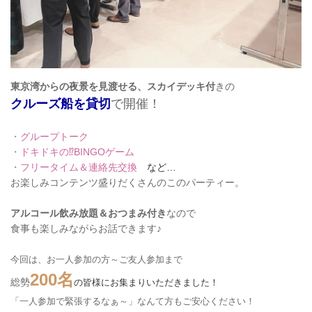
東京湾からの夜景を見渡せる、スカイデッキ付
きの
クルーズ船を貸切
で開催！
・グループトーク
・ドキドキの⁉BINGOゲーム
・フリータイム＆連絡先交換
など…
お楽しみコンテンツ盛りだくさんのこのパーティー。
アルコール飲み放題＆おつまみ付き
なので
食事も楽しみながらお話できます♪
今回は、お一人参加の方～ご友人参加まで
200名
総勢
の皆様にお集まりいただきました！
「一人参加で緊張するなぁ～」なんて方もご安心ください！