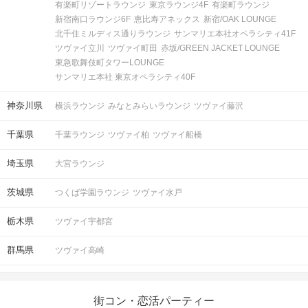
・いろいろナッツとドライフルーツ盛合せ
有楽町リゾートラウンジ
東京ラウンジ4F
有楽町ラウンジ
・ハンティング（ハム）with ブラックペッパー
新宿南口ラウンジ6F
恵比寿アネックス
新宿/OAK LOUNGE
・パプリカ・マッシュルーム リオナソーセージ
北千住ミルディス通りラウンジ
サンマリエ本社オペラシティ41F
・イベリコ豚のリエットをバケットにのせて
ツヴァイ立川
ツヴァイ町田
赤坂/GREEN JACKET LOUNGE
・レアチーズケーキ
東急歌舞伎町タワーLOUNGE
サンマリエ本社 東京オペラシティ40F
STEP5
フリータイム（スカイデッキから絶景を♡）
神奈川県
横浜ラウンジ
みなとみらいラウンジ
ツヴァイ藤沢
目の前に広がるのは、東京湾の大パノラマ。
レインボーブリッジや青海コンテナ埠頭など、
千葉県
千葉ラウンジ
ツヴァイ柏
ツヴァイ船橋
まるで映画のワンシーンのような絶景を一望できます！
埼玉県
大宮ラウンジ
茨城県
つくば学園ラウンジ
ツヴァイ水戸
栃木県
ツヴァイ宇都宮
群馬県
ツヴァイ高崎
街コン・恋活パーティー
デッキでは心地よい海風を感じながら