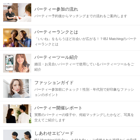
パーティー参加の流れ
＼最大200名／
パーティー予約後からマッチングまでの流れをご案内します
年に一度の特別企画
恋する
Xmasクルーズ
パーティーランクとは
「いいね」をもらうほど出会いが広がる！？IBJ Matchingのパーテ
ィーランクとは
東京湾最大級のチャータークルーズで特別な一日を！
パーティーツール紹介
＼おすすめPOINT／
婚活・お見合いパーティーで使用しているパーティーツールをご
3階建ての大型船を貸切！
紹介
レインボーブリッジや
青海コンテナ埠頭
など
ファッションガイド
360°広がるきらめく夜景はまるで映画のワンシーン
パーティー参加前にチェック！性別・年代別で好印象なファッシ
ョンのポイント
軽食＆アルコール飲み放題
パーティー開催レポート
船内で、立食スタイルの自由トーク♪
実際のパーティーの様子や、何組マッチングしたかなど、写真を
開放的なデッキで、気になる方と距離がぐっと縮る♪
交えてご紹介します
しあわせエピソード
最大200名で出会える