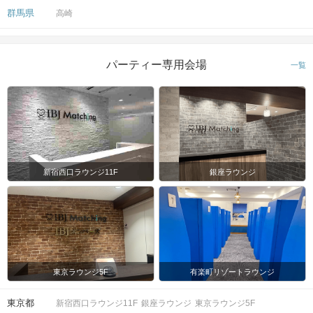
群馬県
高崎
パーティー専用会場
一覧
新宿西口ラウンジ11F
銀座ラウンジ
東京ラウンジ5F
有楽町リゾートラウンジ
【軽食・ドリンクメニュー】
東京都
新宿西口ラウンジ11F
銀座ラウンジ
東京ラウンジ5F
・アルコール/ソフトドリンク飲み放題