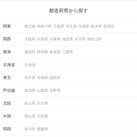
迫力満点の純白の大型船——「セレブリティ2号」
ら、恋愛・自分磨き・趣味などジャンル別の楽しいことまで、16
の楽しいことアイデアを集めました♪ いままさに楽しいことを探し
都道府県から探す
スカイデッキ付きの3階建て仕様で、
ている方は必見です。
まるで映画のワンシーンのような
非日常の空間を贅沢に貸切！
関東
東京都
神奈川県
千葉県
埼玉県
茨城県
栃木県
群馬県
煌めく海と空を背景に、特別な一日の幕開けです♡
関西
大阪府
京都府
兵庫県
滋賀県
奈良県
和歌山県
1階フロア
東海
愛知県
静岡県
岐阜県
三重県
北海道
北海道
東北
岩手県
宮城県
福島県
甲信越
新潟県
山梨県
長野県
北陸
富山県
石川県
中国
岡山県
広島県
2階フロア
四国
香川県
愛媛県