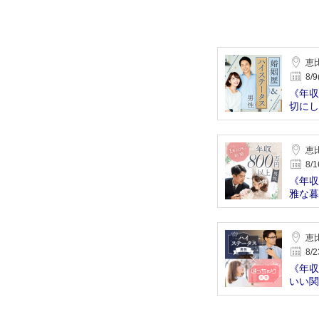
恵
8/9
《年収
切にし
恵
8/1
《年収
雅な暮
恵
8/2
《年収
いい関