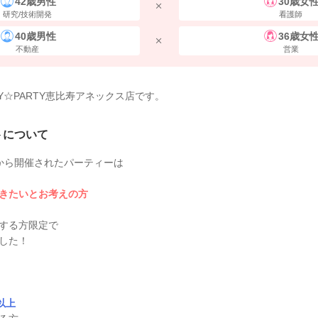
42歳男性
30歳女
研究/技術開発
看護師
40歳男性
36歳女
不動産
営業
TY☆PARTY恵比寿アネックス店です。
トについて
1時から開催されたパーティーは
きたいとお考えの方
する方限定で
した！
以上