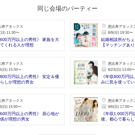
同じ会場のパーティー
比寿アネックス
恵比寿アネック
(日) 11:30〜
8/9(日) 19:30〜
600万円以上の男性》 家族を大
結婚相談所がちょ
てくれる人が理想
【マッチングあり
比寿アネックス
恵比寿アネック
6(日) 15:30〜
8/23(日) 13:00〜
800万円以上の男性》 安定＆優
《年収800万円以
らしが理想の男女
みに気を使ってい
比寿アネックス
恵比寿アネック
3(日) 15:00〜
9/6(日) 17:00〜
600万円以上の男性》 居心地が
《年収1,000万
係が理想の男女
後、都心で暮らし