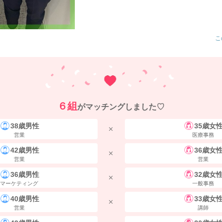
こ
６組
がマッチングしました♡
38歳男性
35歳女
営業
医療事務
42歳男性
36歳女
営業
営業
36歳男性
32歳女
マーケティング
一般事務
40歳男性
33歳女
営業
講師