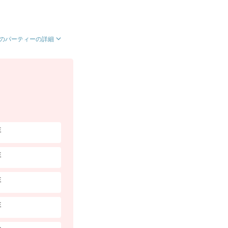
のパーティーの詳細
性
性
性
性