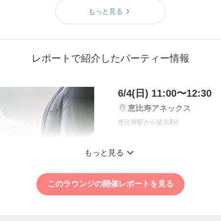
もっと見る
レポートで紹介したパーティー情報
6/4(日) 11:00〜12:30
恵比寿アネックス
恵比寿駅から徒歩
2
分
増枠中！＼将来温か
もっと見る
きたい／
【年収800万円以上
このラウンジの開催レポートを見る
候補の彼♡
個室10対10
子供好きな男女