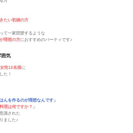
る方
きたい初婚の方
って一家団欒するような
が理想の方
におすすめのパーティです♪
雰囲気
女性12名様
に
した！
はんを作るのが理想なんです」
料理は何ですか？」
意識された
りました♪