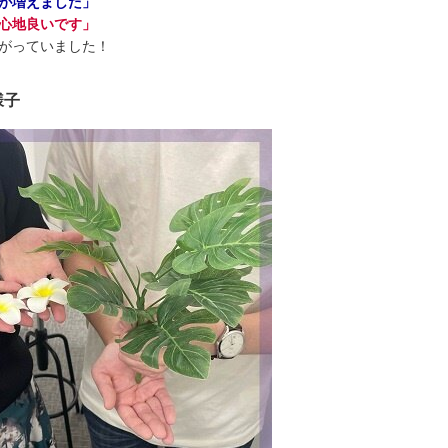
が増えました」
心地良いです」
がっていました！
様子