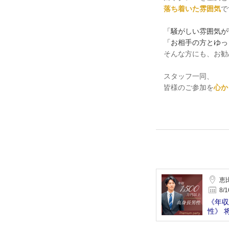
落ち着いた雰囲気
で
「騒がしい雰囲気が
「お相手の方とゆっ
そんな方にも、お勧
スタッフ一同、
皆様のご参加を
心か
恵
8/1
《年収
性》 