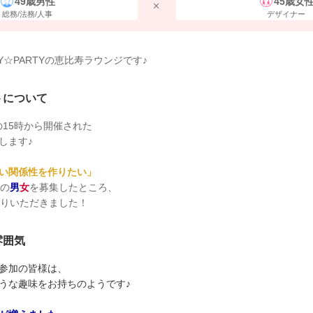
49歳男性
45歳女
総務/法務/人事
デザイナー
TY☆PARTYの恵比寿ラウンジです♪
トについて
)の15時から開催された
します♪
い関係性を作りたい」
代の
男
女
を募集したところ、
まりいただきました！
雰囲気
参加の皆様は、
うな趣味をお持ちのようです♪