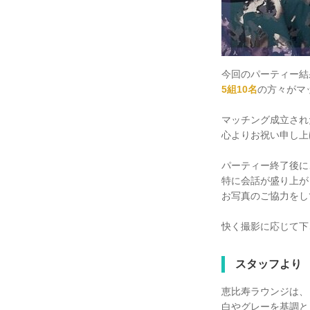
今回のパーティー結
5組10名
の方々がマ
マッチング成立され
心よりお祝い申し上
パーティー終了後に
特に会話が盛り上が
お写真のご協力をし
快く撮影に応じて下
スタッフより
恵比寿ラウンジは、
白やグレーを基調と