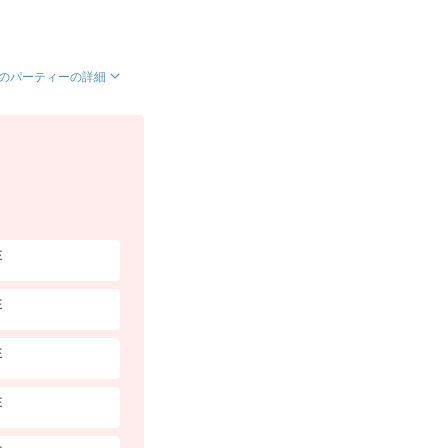
のパーティーの詳細
性
性
性
性