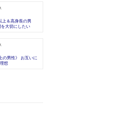
ス
円以上＆高身長の男
間を大切にしたい
ス
上の男性》 お互いに
理想