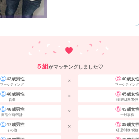
こ
５組
がマッチングしました♡
42歳男性
40歳女
マーケティング
マーケティング
40歳男性
45歳女
営業
経理/財務/税務
46歳男性
43歳女
商品企画/設計
一般事務
47歳男性
39歳女
その他
経理/財務/税務