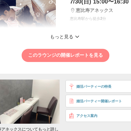
7/30(日) 15:00〜16:30
恵比寿アネックス
恵比寿駅から徒歩
2
分
増席中！【お互い歩
もっと見る
様♥】
居心地のいい関係を
このラウンジの開催レポートを見る
たい！
個室16対16
価値観が合う人がいい
婚活パーティーの特長
40〜49歳
年収・職種 年収600万
男性
正社員
婚活パーティー開催レポート
※いずれかに当
方
アクセス案内
価値観 一緒に居心地
っていきたい
寿アネックスについてもっと詳し