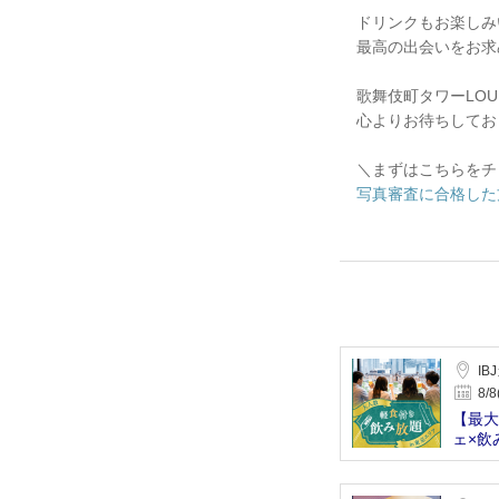
ドリンクもお楽しみ
最高の出会いをお求
歌舞伎町タワーLOU
心よりお待ちしてお
＼まずはこちらをチ
写真審査に合格した
IB
8/8
【最大
ェ×飲