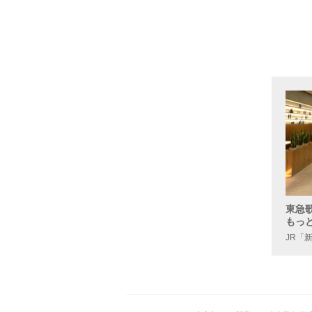
東急
もっ
JR「
企画詳