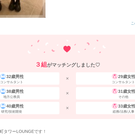
こ
３組
がマッチングしました♡
32歳男性
29歳女
コンサルタント
コンサルタント
38歳男性
31歳女
地方公務員
その他
40歳男性
33歳女
研究/技術開発
総務/法務/人事
町タワーLOUNGEです！