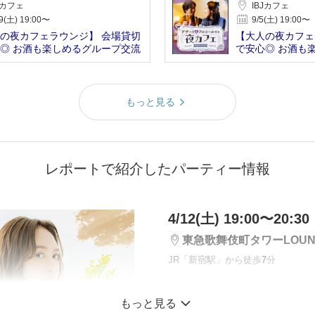
Jカフェ
IBJカフェ
9(土) 19:00〜
9/5(土) 19:00〜
の夜カフェラウンジ】 会場貸切
【大人の夜カフェ
◎ お酒も楽しめるグループ交流
で安心◎ お酒も
会
もっと見る
レポートで紹介したパーティー情報
4/12(土) 19:00〜20:30
東急歌舞伎町タワーLOUN
JR「新宿駅」から徒歩
7
分
＼アルコール・ソフ
もっと見る