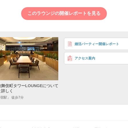
飲み放題♡／
会員ラベル最高位の
このラウンジの開催レポートを見る
8対8
関東唯一！完全審査制店舗
29〜40歳
〈年収〉 800万円
男性
婚活パーティー開催レポート
〈写真審査〉 合格
7,
アクセス案内
27〜35歳
〈会員ラベル〉 プラチナ
女性
歌舞伎町タワーLOUNGEについて
2,
と詳しく
新宿駅」 徒歩7分
細
＼ アルコール・ソフトドリンク飲み放題 ／