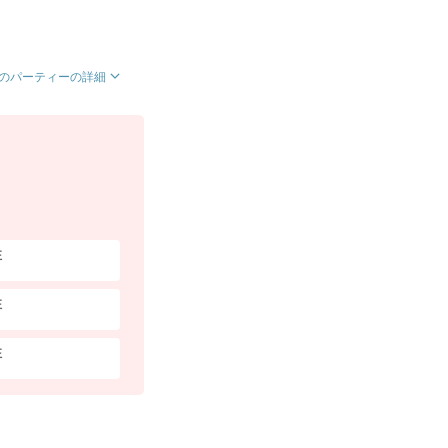
のパーティーの詳細
性
性
性