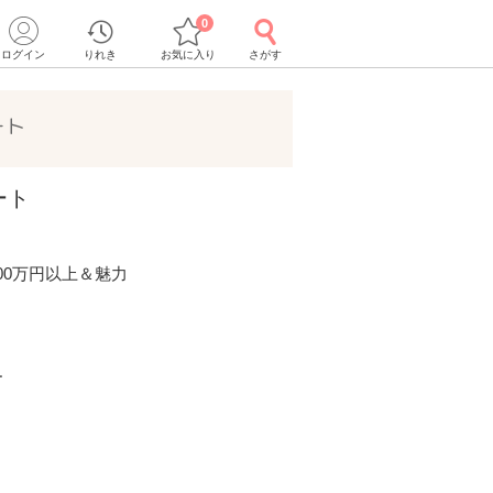
0
ログイン
りれき
お気に入り
さがす
ート
ート
00万円以上＆魅力
ー