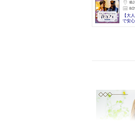
IB
8/2
【大人
で安心
会