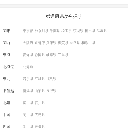
がある人もいるのでは？ 日常が退屈に感じるなら、いますぐ楽し
いことを始めましょう！ いますぐ楽しい気分になれる対処法か
STEP2
自己紹介タイム
ら、恋愛・自分磨き・趣味などジャンル別の楽しいことまで、16
の楽しいことアイデアを集めました♪ いままさに楽しいことを探し
都道府県から探す
♦ スタッフからイベントの説明♪
ている方は必見です。
♦ グループごとに、簡単に自己紹介！
ご参加の皆さまで、簡単に自己紹介をしていただきます♪
関東
東京都
神奈川県
千葉県
埼玉県
茨城県
栃木県
群馬県
参加人数によりチーム数・人数は変動します。
関西
大阪府
京都府
兵庫県
滋賀県
奈良県
和歌山県
STEP3
交流タイム
東海
愛知県
静岡県
岐阜県
三重県
♦ 飲み比べ＆交流タイムスタート！
みんなでわいわい楽しみながら出会える♪
北海道
北海道
体験中もトークはフリーで行えるので各チーム盛り上がること
間違いなし！
東北
岩手県
宮城県
福島県
♦ 連絡先交換＆席替え
連絡先は、トーク中も自由に交換OK！
甲信越
新潟県
山梨県
長野県
途中でチーム交代を挟むので、全員の方とお話ししていただけ
ます♡
北陸
富山県
石川県
♦ パーティー終了
中国
岡山県
広島県
パーティー終了後は、気になった方とぜひ二次会へ♪
＼＼ぜひ皆様で誘い合ってください！／／
四国
香川県
愛媛県