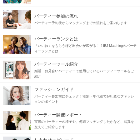
パーティー参加の流れ
共通の価値観を持った人が集まるので、
パーティー予約後からマッチングまでの流れをご案内します
自然と話しも盛り上がりやすい♪
パーティーランクとは
《ワインの飲み方・マナー》など
「いいね」をもらうほど出会いが広がる！？IBJ Matchingのパーテ
先生から丁寧なレクチャー付き！
ィーランクとは
******************************
パーティーツール紹介
婚活よりもラフに出会える「社会人交流」企画！
婚活・お見合いパーティーで使用しているパーティーツールをご
＃ワイン好き同士で集まりたい
紹介
＃恋人と美味しいワイン巡りがしたい
******************************
ファッションガイド
パーティー参加前にチェック！性別・年代別で好印象なファッシ
ョンのポイント
まずは気軽に友達作りからでも♪
”好き”が一緒のお相手同士と♡
パーティー開催レポート
実際のパーティーの様子や、何組マッチングしたかなど、写真を
＼
♥
／
交えてご紹介します