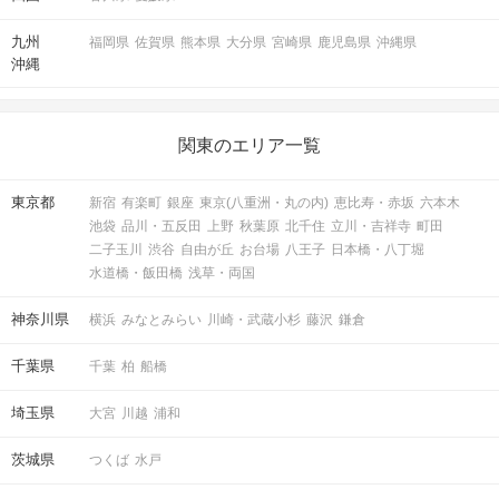
アクセス
九州
福岡県
佐賀県
熊本県
大分県
宮崎県
鹿児島県
沖縄県
沖縄
新宿南口ラウンジ6F
1
新宿駅／東南口から徒歩
分
関東のエリア一覧
〒160-0022
東京都新宿区新宿3-36-5 市嶋ビル6階
東京都
新宿
有楽町
銀座
東京(八重洲・丸の内)
恵比寿・赤坂
六本木
池袋
品川・五反田
上野
秋葉原
北千住
立川・吉祥寺
町田
二子玉川
渋谷
自由が丘
お台場
八王子
日本橋・八丁堀
水道橋・飯田橋
浅草・両国
開催場所
神奈川県
横浜
みなとみらい
川崎・武蔵小杉
藤沢
鎌倉
千葉県
千葉
柏
船橋
埼玉県
大宮
川越
浦和
茨城県
マップ・アクセス案内を見る
つくば
水戸