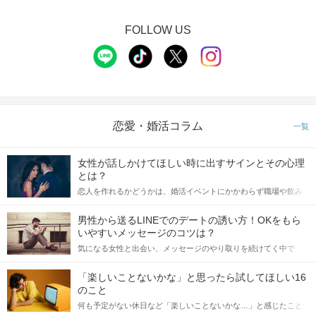
FOLLOW US
イベントの流れ
恋愛・婚活コラム
一覧
STEP1
受付（開催15分前よりOK）
女性が話しかけてほしい時に出すサインとその心理
QRコードにて受付をおこないます。
とは？
恋人を作れるかどうかは、婚活イベントにかかわらず職場や飲み
①公式アプリのダウンロード
会の場で女性が話しかけて欲しい時に出すサインに、早く気づい
②本人確認書類の事前アップロード
てアプローチできるかにも左右されます。 これから恋人作りを本
男性から送るLINEでのデートの誘い方！OKをもら
に、ご協力をお願いいたします。
格的に始めようとしている方は、女性が異性を求めて出すサイン
いやすいメッセージのコツは？
※上記①②が完了していない場合、
をしっかりと理解し、正しい行動に移せるかどうかが重要。 この
ご参加いただくことができません。
気になる女性と出会い、メッセージのやり取りを続けてく中で
記事では、女性が話しかけて欲しい時に出すサインとその心理を
「この人いいな」と感じたら、次はデートに誘いたくなるもの。
詳しく解説した後、婚活イベントで実際にサインを受け取った場
パーティー開始前までに、
しかし、中には「どう誘ったらいいの？」とお困りの男性もいら
合にどのような行動に繋げるべきかをご紹介していきます。
「楽しいことないかな」と思ったら試してほしい16
ネームプレートにニックネームを
っしゃるのではないでしょうか。 そこで今回は、男性から女性へ
のこと
書いてお待ちください♪
送るLINEでのデートの誘い方のコツをご紹介します。例文も混じ
何も予定がない休日など「楽しいことないかな…」と感じたこと
えながら解説するので、ぜひ参考にしてください。