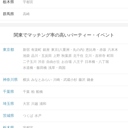
栃木県
宇都宮
群馬県
高崎
会場
関東でマッチング率の高いパーティー・イベント
東京都
新宿
有楽町
銀座
東京(八重洲・丸の内)
恵比寿・赤坂
六本木
池袋
品川・五反田
上野
秋葉原
北千住
立川・吉祥寺
町田
二子玉川
渋谷
自由が丘
お台場
八王子
日本橋・八丁堀
注意事項
水道橋・飯田橋
浅草・両国
15分前より受付開始。開催は1時間半
神奈川県
横浜
みなとみらい
川崎・武蔵小杉
藤沢
鎌倉
～2時間程度を予定。
（各企画毎に異なります。進行状況に
時間
千葉県
千葉
柏
船橋
より、前後する可能性がございま
す。）
埼玉県
大宮
川越
浦和
8対8程度で進行予定（最少開催人数：
茨城県
つくば
水戸
4対4）
※人数調整をしておりますが、無断キ
栃木県
宇都宮