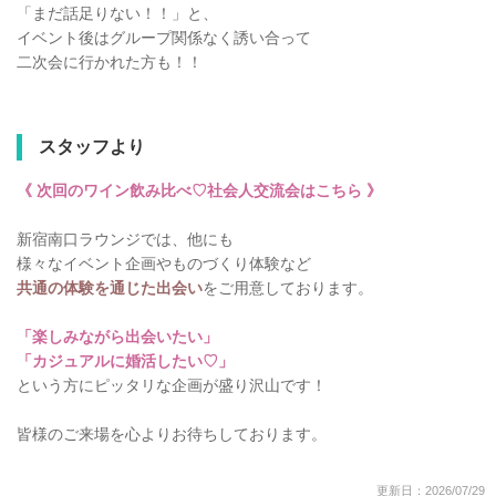
「まだ話足りない！！」と、
イベント後はグループ関係なく誘い合って
二次会に行かれた方も！！
スタッフより
《 次回のワイン飲み比べ♡社会人交流会は
こちら
》
新宿南口ラウンジでは、他にも
様々なイベント企画やものづくり体験など
共通の体験を通じた出会い
をご用意しております。
「楽しみながら出会いたい」
「カジュアルに婚活したい♡」
という方にピッタリな企画が盛り沢山です！
皆様のご来場を心よりお待ちしております。
更新日：2026/07/29