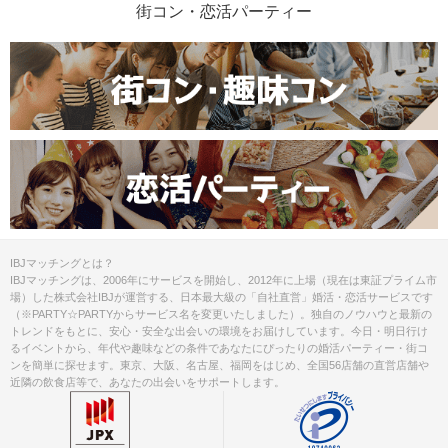
ご理解とご協力をお願いいたします。
街コン・恋活パーティー
ご予約手続き完了後、お客様都合によ
キャンセル
りキャンセルされた場合、参加費と同
について
額のキャンセル料が発生します。
掲載開始日：2023/8/24
IBJマッチングとは？
IBJマッチングは、2006年にサービスを開始し、2012年に上場（現在は東証プライム市
場）した株式会社IBJが運営する、日本最大級の「自社直営」婚活・恋活サービスです
（※PARTY☆PARTYからサービス名を変更いたしました）。独自のノウハウと最新の
トレンドをもとに、安心・安全な出会いの環境をお届けしています。今日・明日行け
るイベントから、年代や趣味などの条件であなたにぴったりの婚活パーティー・街コ
ンを簡単に探せます。東京、大阪、名古屋、福岡をはじめ、全国56店舗の直営店舗や
近隣の飲食店等で、あなたの出会いをサポートします。