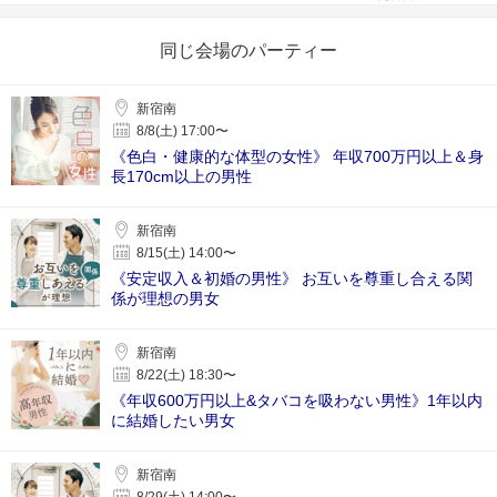
同じ会場のパーティー
新宿南
8/8(土) 17:00〜
《色白・健康的な体型の女性》 年収700万円以上＆身
長170cm以上の男性
新宿南
8/15(土) 14:00〜
《安定収入＆初婚の男性》 お互いを尊重し合える関
係が理想の男女
新宿南
8/22(土) 18:30〜
《年収600万円以上&タバコを吸わない男性》1年以内
に結婚したい男女
新宿南