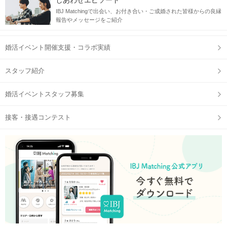
しあわせエピソード
＃新宿 #食べ飲み #講師付き ＃貸切
IBJ Matchingで出会い、お付き合い・ご成婚された皆様からの良縁
報告やメッセージをご紹介
当日の流れ
婚活イベント開催支援・コラボ実績
＼飲み比べ企画╱
スタッフ紹介
✓ 婚活ビギナー・お1人様・ご友人同士の参加も大歓迎♡
✓ 席替有！グループトークで盛り上がる♪
婚活イベントスタッフ募集
✓ LINE交換自由！仲良くなったらそのまま2次会も◎
接客・接遇コンテスト
*₊都内唯一！大好評！₊*
アルコールの種類も豊富にご用意