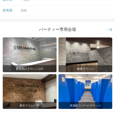
人数
ャンセルなどで
人数差が生じてしまう場合がありま
群馬県
高崎
す。
スマートフォン・顔写真付きの身分証
パーティー専用会場
一覧
（運転免許証、マイナンバーカード、
持ち物
パスポートなど）
ワイン数種類（飲み比べ）、軽いおつ
お食事
飲み物
まみ付き
清潔感のある服装でお越しください。
服装
新宿西口ラウンジ11F
銀座ラウンジ
※キャッシュバック・割引チケット等
対象外
※全額保証クーポン対象外
開始時刻に遅れてご到着される場合
東京ラウンジ5F
有楽町リゾートラウンジ
は、事前に
公式LINE
よりご一報くださ
い。