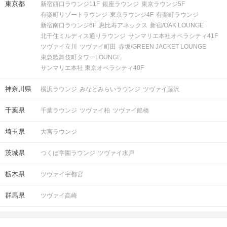
東京都
新宿西口ラウンジ11F
銀座ラウンジ
東京ラウンジ5F
お電話での問い合わせ窓口はございま
有楽町リゾートラウンジ
東京ラウンジ4F
有楽町ラウンジ
せん。
新宿南口ラウンジ6F
恵比寿アネックス
新宿/OAK LOUNGE
また、
原則30分以上の遅れてのご参加
をお断りをしています。
北千住ミルディス通りラウンジ
サンマリエ本社オペラシティ41F
公共交通機関の延着時や道に迷われた
ツヴァイ立川
ツヴァイ町田
赤坂/GREEN JACKET LOUNGE
場合も同様ですので、お時間に余裕を
東急歌舞伎町タワーLOUNGE
持ってお越しください
サンマリエ本社 東京オペラシティ40F
注意事項
＜全額保証について＞
神奈川県
横浜ラウンジ
みなとみらいラウンジ
ツヴァイ藤沢
・万が一異性の人数が最少開催人数を
下回った場合、
千葉県
千葉ラウンジ
ツヴァイ柏
ツヴァイ船橋
次回パーティーの参加費を全額保証
いたします。
埼玉県
大宮ラウンジ
※一部保証対象外の店舗、エリアがご
ざいます。
茨城県
つくば学園ラウンジ
ツヴァイ水戸
ご参加の皆さまに気持ちよく参加して
栃木県
ツヴァイ宇都宮
いただくためにも、
お客様やスタッフに対し利用規約に反
群馬県
ツヴァイ高崎
する行為があった場合は
今後IBJサービスの利用をご遠慮いただ
くことがございますので、