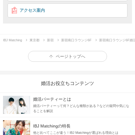
連絡先交換自由・自然と会話も盛り上がる♪
アクセス案内
8対8
楽しく出会う
企画詳細
＼ 大人 の 社 会 人 交 流 ／
IBJ Matching
東京都
新宿
新宿南口ラウンジ6F
新宿南口ラウンジ6F婚
ワイン飲み比べ
**********************
ページトップへ
3～4種類のワインをご用意♪
美味しいワインを楽しみながら出会える！
婚活お役立ちコンテンツ
婚活パーティーとは
婚活パーティーって何？どんな種類がある？などの疑問や気にな
ることを解説
IBJ Matchingの特長
他と比べてここが違う！IBJ Matchingが選ばれる理由とは