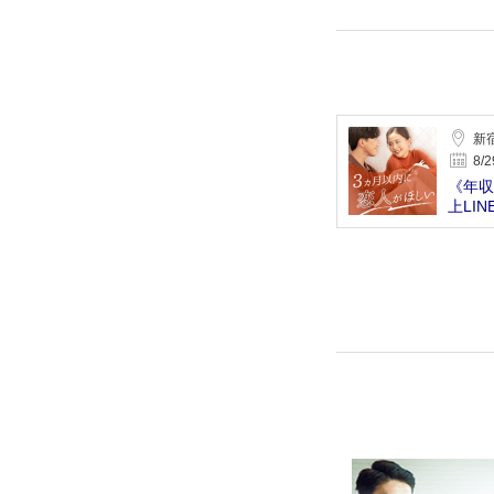
新
8/2
《年収
上LI