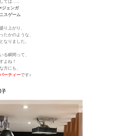
......
×ジェンガ
ニスゲーム
盛り上がり、
ったかのような、
となりました。
いる瞬間って、
すよね！
な方にも、
パーティー
です♪
様子