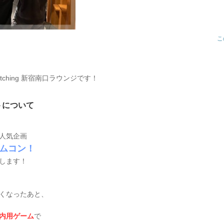
こ
atching 新宿南口ラウンジです！
トについて
人気企画
ムコン！
します！
くなったあと、
内用ゲーム
で