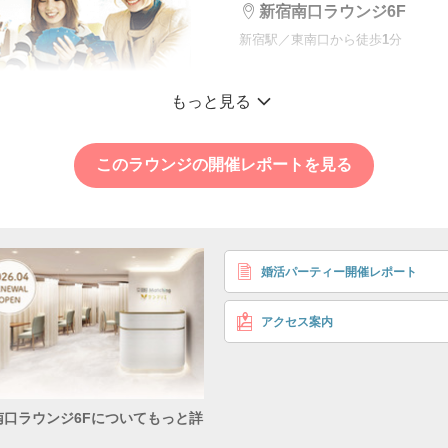
新宿南口ラウンジ6F
新宿駅／東南口から徒歩
1
分
《パーティーゲーム
もっと見る
ろう♪》
協力プレイでドキド
このラウンジの開催レポートを見る
勝負！
10対10
ゲームでワイワイ
婚活パーティー開催レポート
〜29歳
〈条件〉 出会いに前向
男性
5,
アクセス案内
〜29歳
〈条件〉 出会いに前向
女性
南口ラウンジ6Fについてもっと詳
2,