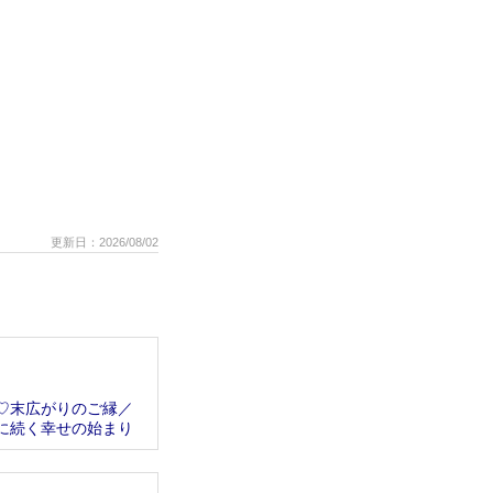
更新日：2026/08/02
日♡末広がりのご縁／
に続く幸せの始まり