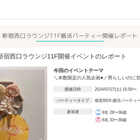
新宿西口ラウンジ11F
婚活パーティー開催レポート
7(土)新宿西口ラウンジ11F開催イベントのレポート
今回のイベントテーマ
＼本数限定の人気企画♥／男らしいのに
開催日時
2024/07/27(土) 16:00〜
パーティータイプ
個室8対8 婚活パーティ
参加者
9名 28〜36歳
8名 33〜39歳