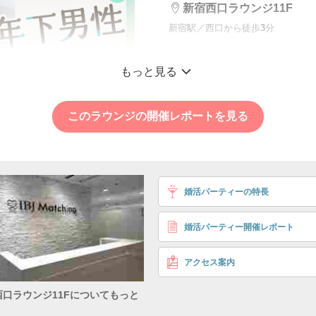
新宿西口ラウンジ11F
新宿駅／西口から徒歩
3
分
＼本数限定の人気企画
もっと見る
男らしいのに甘え上
氏
このラウンジの開催レポートを見る
年齢重視で出会いたい
初参加数1位のIB
28〜36歳
年収 安定した収
男性
婚活パーティーの特長
異性の好み 年上女性
5,
婚活パーティー開催レポート
アクセス案内
33〜39歳
年収 300万円以
女性
西口ラウンジ11Fについてもっと
外見 可愛いより綺
く
好き