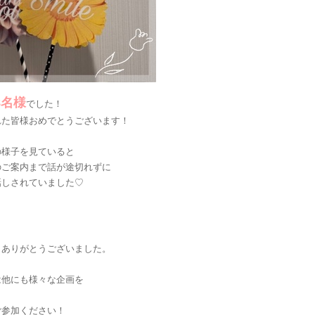
8名様
でした！
れた皆様おめでとうございます！
の様子を見ていると
のご案内まで話が途切れずに
話しされていました♡
きありがとうございました。
は他にも様々な企画を
。
ご参加ください！