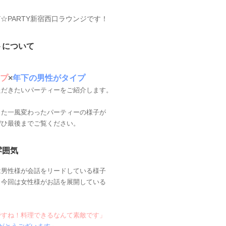
Y☆PARTY新宿西口ラウンジです！
トについて
プ
×
年下の男性がタイプ
ただきたいパーティーをご紹介します。
また一風変わったパーティーの様子が
ぜひ最後までご覧ください。
雰囲気
は男性様が会話をリードしている様子
、今回は女性様がお話を展開している
ですね！料理できるなんて素敵です」