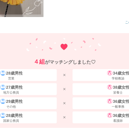
こ
４組
がマッチングしました♡
28歳男性
34歳女
営業
学校教諭
27歳男性
38歳女
地方公務員
栄養士
29歳男性
36歳女
その他
一般事務
28歳男性
36歳女
国家公務員
看護師