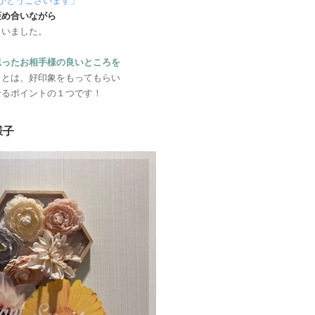
がとうございます」
褒め合いながら
もいました。
思ったお相手様の良いところを
ことは、好印象をもってもらい
せるポイントの１つです！
様子