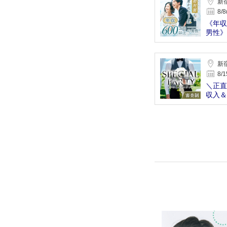
新宿
8/8
《年収
男性》
新宿
8/1
＼正直
収入＆