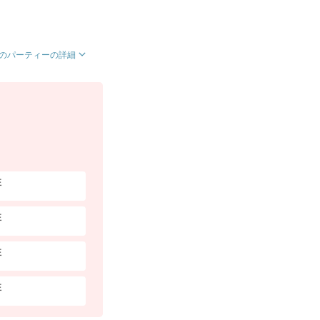
のパーティーの詳細
性
性
性
性