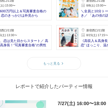
西口/11階
新宿西口/11階
(土) 15:00〜
8/8(土) 15:00〜
600万円以上＆写真審査合格の
＼全員と10分ト
 恋のきっかけは外見から
き／ 「あの頃の
春同窓会
西口/11階
新宿西口/11階
5(土) 13:30〜
8/15(土) 17:15〜
、恋は見た目からスタート／ 高
《高収入＆高身長
高身長！“写真審査合格”の男性
恋” ほっこり、
庭が理想
もっと見る
レポートで紹介したパーティー情報
7/27(土) 16:00〜18:00