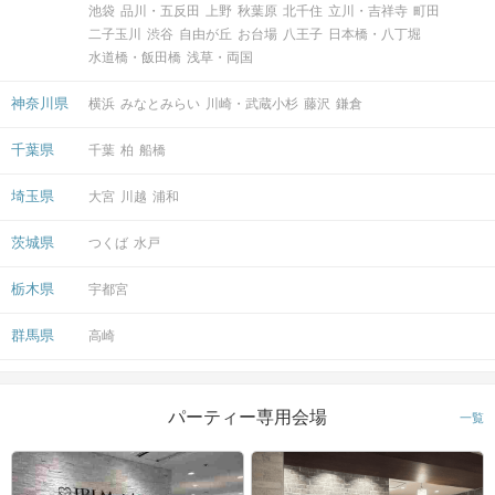
そのままお出かけされる方も多いです♪
池袋
品川・五反田
上野
秋葉原
北千住
立川・吉祥寺
町田
二子玉川
渋谷
自由が丘
お台場
八王子
日本橋・八丁堀
水道橋・飯田橋
浅草・両国
アクセス
神奈川県
横浜
みなとみらい
川崎・武蔵小杉
藤沢
鎌倉
新宿西口ラウンジ11F
千葉県
千葉
柏
船橋
3
新宿駅／西口から徒歩
分
〒160-0023
埼玉県
大宮
川越
浦和
東京都新宿区西新宿1-13-12 西新宿昭
和ビル11階
茨城県
つくば
水戸
栃木県
宇都宮
群馬県
高崎
開催場所
パーティー専用会場
一覧