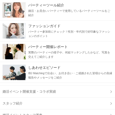
パーティーツール紹介
婚活・お見合いパーティーで使用しているパーティーツールをご
紹介
年上好き男性が思う
ファッションガイド
"こんな女性と付き合いたい"3選
パーティー参加前にチェック！性別・年代別で好印象なファッシ
ョンのポイント
【1】男性を上手に甘えさせてくれる
【2】どんなことも笑って許す包容力がある
パーティー開催レポート
【3】若く見える・色気があると言われる
実際のパーティーの様子や、何組マッチングしたかなど、写真を
交えてご紹介します
上記に当てはまる女性と出会えちゃうかも♪
しあわせエピソード
相性ばっちり！相思相愛の出会い♥
IBJ Matchingで出会い、お付き合い・ご成婚された皆様からの良縁
報告やメッセージをご紹介
当日の流れ
婚活イベント開催支援・コラボ実績
STEP1
受付開始
スタッフ紹介