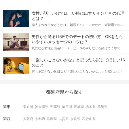
女性が話しかけてほしい時に出すサインとその心理
個室だから周りも気にならない！
とは？
印象をチェックするメモ機能も搭載！
恋人を作れるかどうかは、婚活イベントにかかわらず職場や飲み
会の場で女性が話しかけて欲しい時に出すサインに、早く気づい
てアプローチできるかにも左右されます。 これから恋人作りを本
STEP3
アピールタイム
男性から送るLINEでのデートの誘い方！OKをもら
格的に始めようとしている方は、女性が異性を求めて出すサイン
いやすいメッセージのコツは？
をしっかりと理解し、正しい行動に移せるかどうかが重要。 この
気になる女性と出会い、メッセージのやり取りを続けてく中で
記事では、女性が話しかけて欲しい時に出すサインとその心理を
「この人いいな」と感じたら、次はデートに誘いたくなるもの。
詳しく解説した後、婚活イベントで実際にサインを受け取った場
しかし、中には「どう誘ったらいいの？」とお困りの男性もいら
合にどのような行動に繋げるべきかをご紹介していきます。
「楽しいことないかな」と思ったら試してほしい16
っしゃるのではないでしょうか。 そこで今回は、男性から女性へ
のこと
送るLINEでのデートの誘い方のコツをご紹介します。例文も混じ
何も予定がない休日など「楽しいことないかな…」と感じたこと
えながら解説するので、ぜひ参考にしてください。
がある人もいるのでは？ 日常が退屈に感じるなら、いますぐ楽し
いことを始めましょう！ いますぐ楽しい気分になれる対処法か
ら、恋愛・自分磨き・趣味などジャンル別の楽しいことまで、16
の楽しいことアイデアを集めました♪ いままさに楽しいことを探し
都道府県から探す
ている方は必見です。
関東
東京都
神奈川県
千葉県
埼玉県
茨城県
栃木県
群馬県
「もう一度お話したいです」と
相手から好印象の気持ちが伝わる♪
関西
大阪府
京都府
兵庫県
滋賀県
奈良県
和歌山県
STEP4
マッチング投票