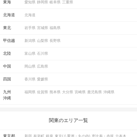
東海
愛知県
静岡県
岐阜県
三重県
北海道
北海道
東北
岩手県
宮城県
福島県
甲信越
新潟県
山梨県
長野県
北陸
富山県
石川県
中国
岡山県
広島県
「いいね」の結果も参考にしつつ
四国
香川県
愛媛県
気軽にマッチング投票を♪
九州
福岡県
佐賀県
熊本県
大分県
宮崎県
鹿児島県
沖縄県
STEP5
連絡先送信タイム
沖縄
関東のエリア一覧
東京都
新宿
有楽町
銀座
東京(八重洲・丸の内)
恵比寿・赤坂
六本木