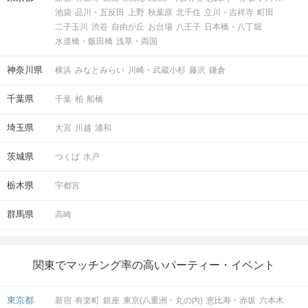
池袋
品川・五反田
上野
秋葉原
北千住
立川・吉祥寺
町田
二子玉川
渋谷
自由が丘
お台場
八王子
日本橋・八丁堀
水道橋・飯田橋
浅草・両国
神奈川県
横浜
みなとみらい
川崎・武蔵小杉
藤沢
鎌倉
パーティー中ならどのタイミングでも送信OK！
千葉県
千葉
柏
船橋
STEP6
結果発表
埼玉県
大宮
川越
浦和
茨城県
つくば
水戸
栃木県
宇都宮
群馬県
高崎
関東でマッチング率の高いパーティー・イベント
マッチングした方同士お話できるように
東京都
新宿
有楽町
銀座
東京(八重洲・丸の内)
恵比寿・赤坂
六本木
スタッフがお席までご案内します！