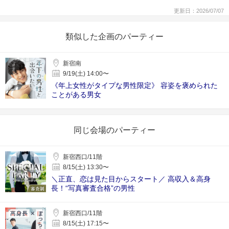
更新日：2026/07/07
類似した企画のパーティー
新宿南
9/19(土) 14:00〜
《年上女性がタイプな男性限定》 容姿を褒められた
ことがある男女
同じ会場のパーティー
新宿西口/11階
8/15(土) 13:30〜
＼正直、恋は見た目からスタート／ 高収入＆高身
長！“写真審査合格”の男性
新宿西口/11階
8/15(土) 17:15〜