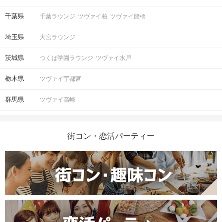
数：4対4）
※募集締め切り以降のキャンセルによ
千葉県
千葉ラウンジ
ツヴァイ柏
ツヴァイ船橋
人数
っては男女差が変動する場合がござい
ます。
埼玉県
大宮ラウンジ
茨城県
つくば学園ラウンジ
ツヴァイ水戸
スマートフォン・顔写真付きの身分証
（運転免許証、マイナンバーカード、
持ち物
栃木県
ツヴァイ宇都宮
パスポートなど）
群馬県
ツヴァイ高崎
お食事
ソフトドリンク付き
飲み物
清潔感のある服装でお越しください。
服装
街コン・恋活パーティー
＜QRコード受付について＞
・受付前に以下①②をご対応のうえ、
ご来場ください。
完了していない場合は、ご参加いた
注意事項
だけません。
①公式アプリのダウンロード ・ログイ
ン