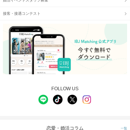
婚活イベントスタッフ募集
接客・接遇コンテスト
QRコードは開始直前に、
公式アプリの参加予定ページに表示
STEP2
【個室8対8】トークタイムスタート
FOLLOW US
恋愛・婚活コラム
一覧