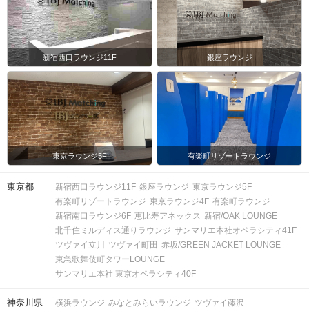
マップ・アクセス案内を見る
新宿西口ラウンジ11F
銀座ラウンジ
会場
東京ラウンジ5F
有楽町リゾートラウンジ
東京都
新宿西口ラウンジ11F
銀座ラウンジ
東京ラウンジ5F
注意事項
有楽町リゾートラウンジ
東京ラウンジ4F
有楽町ラウンジ
新宿南口ラウンジ6F
恵比寿アネックス
新宿/OAK LOUNGE
15分前より受付開始。1時間半を予
北千住ミルディス通りラウンジ
サンマリエ本社オペラシティ41F
定。
ツヴァイ立川
ツヴァイ町田
赤坂/GREEN JACKET LOUNGE
時間
※開始時刻から30分以上遅れる場合は
東急歌舞伎町タワーLOUNGE
参加をご遠慮いただいております。
サンマリエ本社 東京オペラシティ40F
神奈川県
横浜ラウンジ
みなとみらいラウンジ
ツヴァイ藤沢
8対8程度で進行予定。（最少開催人