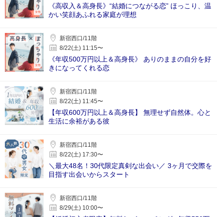
《高収入＆高身長》“結婚につながる恋” ほっこり、温
かい笑顔あふれる家庭が理想
新宿西口/11階
8/22(土) 11:15〜
《年収500万円以上＆高身長》 ありのままの自分を好
きになってくれる恋
新宿西口/11階
8/22(土) 11:45〜
【年収600万円以上＆高身長】 無理せず自然体。心と
生活に余裕がある彼
新宿西口/11階
8/22(土) 17:30〜
＼最大48名！30代限定真剣な出会い／ 3ヶ月で交際を
目指す出会いからスタート
新宿西口/11階
8/29(土) 10:00〜