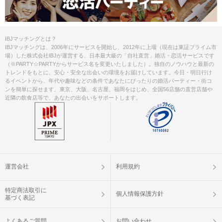
②本人確認書類の事前アップロード
ご予約手続き完了後、お客様都合によ
キャンセル
IBJマッチングとは？
りキャンセルされた場合、参加費と同
について
IBJマッチングは、2006年にサービスを開始し、2012年に上場（現在は東証プライム市
額のキャンセル料が発生します。
場）した株式会社IBJが運営する、日本最大級の「自社直営」婚活・恋活サービスです
（※PARTY☆PARTYからサービス名を変更いたしました）。独自のノウハウと最新の
掲載開始日：2024/7/11
トレンドをもとに、安心・安全な出会いの環境をお届けしています。今日・明日行け
るイベントから、年代や趣味などの条件であなたにぴったりの婚活パーティー・街コ
ンを簡単に探せます。東京、大阪、名古屋、福岡をはじめ、全国56店舗の直営店舗や
近隣の飲食店等で、あなたの出会いをサポートします。
運営会社
利用規約
特定商法取引に
個人情報保護方針
基づく表記
よくあるご質問
お問い合わせ