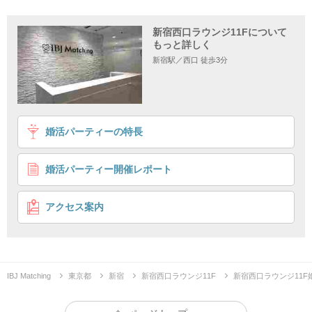
新宿西口ラウンジ11Fについて
もっと詳しく
新宿駅／西口 徒歩3分
1
2
3
婚活パーティーの特長
大人気企画♡『年上の女性が好きです！』
自然体でいられる恋愛が理想の年下彼氏♡
婚活パーティー開催レポート
年齢重視で出会いたい
初参加数1位のIBJ店舗
企画詳細
アクセス案内
IBJ Matching
東京都
新宿
新宿西口ラウンジ11F
新宿西口ラウンジ11