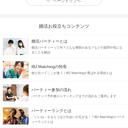
ページトップへ
＼ 来月には恋人になってるかも？／
婚活お役立ちコンテンツ
下
上
年
男性
×
年
女性
婚活パーティーとは
年上の彼だと、何でこんなことも出来ないのと
婚活パーティーって何？どんな種類がある？などの疑問や気にな
ることを解説
思いがちなことも
「年下の彼」
ってだけで
なんだか可愛く見えて、許せちゃう♪
そんな、彼を甘やかしたい女性にオススメ♥
IBJ Matchingの特長
他と比べてここが違う！IBJ Matchingが選ばれる理由とは
パーティー参加の流れ
パーティー予約後からマッチングまでの流れをご案内します
パーティーランクとは
「いいね」をもらうほど出会いが広がる！？IBJ Matchingのパーテ
ィーランクとは