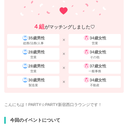
４組
がマッチングしました♡
35歳男性
34歳女性
総務/法務/人事
営業
28歳男性
34歳女性
営業
その他
28歳男性
37歳女性
営業
一般事務
30歳男性
34歳女性
製造業
不動産
こんにちは！PARTY☆PARTY新宿西口ラウンジです！
今回のイベントについて