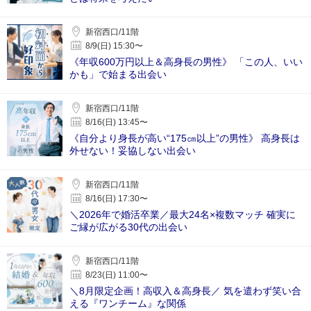
新宿西口/11階
8/9(日) 15:30〜
《年収600万円以上＆高身長の男性》 「この人、いい
かも」で始まる出会い
新宿西口/11階
8/16(日) 13:45〜
《自分より身長が高い“175㎝以上”の男性》 高身長は
外せない！妥協しない出会い
新宿西口/11階
8/16(日) 17:30〜
＼2026年で婚活卒業／最大24名×複数マッチ 確実に
ご縁が広がる30代の出会い
新宿西口/11階
8/23(日) 11:00〜
＼8月限定企画！高収入＆高身長／ 気を遣わず笑い合
える『ワンチーム』な関係