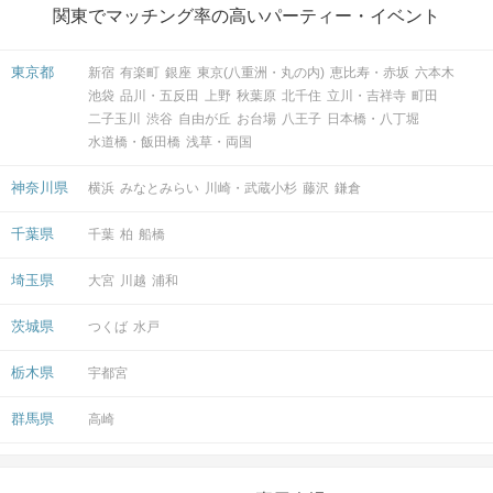
3
新宿駅／西口から徒歩
分
関東でマッチング率の高いパーティー・イベント
〒160-0023
東京都新宿区西新宿1-13-12 西新宿昭
和ビル11階
東京都
新宿
有楽町
銀座
東京(八重洲・丸の内)
恵比寿・赤坂
六本木
池袋
品川・五反田
上野
秋葉原
北千住
立川・吉祥寺
町田
二子玉川
渋谷
自由が丘
お台場
八王子
日本橋・八丁堀
水道橋・飯田橋
浅草・両国
開催場所
神奈川県
横浜
みなとみらい
川崎・武蔵小杉
藤沢
鎌倉
千葉県
千葉
柏
船橋
埼玉県
大宮
川越
浦和
茨城県
つくば
水戸
マップ・アクセス案内を見る
栃木県
宇都宮
群馬県
高崎