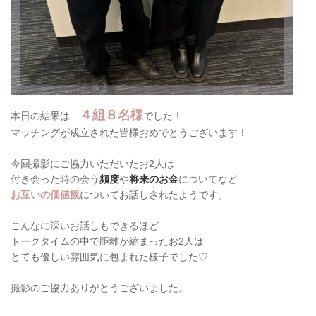
４組８名様
本日の結果は…
でした！
マッチングが成立された皆様おめでとうございます！
今回撮影にご協力いただいたお2人は
付き会った時の会う
頻度
や
将来のお金
についてなど
お互いの価値観
についてお話しされたようです。
こんなに深いお話しもできるほど
トークタイムの中で距離が縮まったお2人は
とても優しい雰囲気に包まれた様子でした♡
撮影のご協力ありがとうございました。