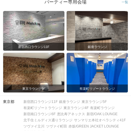
パーティー専用会場
一覧
会場
注意事項
新宿西口ラウンジ11F
銀座ラウンジ
15分前より受付開始。1時間半を予
定。
時間
※開始時刻から30分以上遅れる場合は
参加をご遠慮いただいております。
8対8程度で進行予定。（最少開催人
東京ラウンジ5F
有楽町リゾートラウンジ
数：4対4）
※募集締め切り以降のキャンセルによ
人数
東京都
新宿西口ラウンジ11F
銀座ラウンジ
東京ラウンジ5F
っては男女差が変動する場合がござい
有楽町リゾートラウンジ
東京ラウンジ4F
有楽町ラウンジ
ます。
新宿南口ラウンジ6F
恵比寿アネックス
新宿/OAK LOUNGE
北千住ミルディス通りラウンジ
サンマリエ本社オペラシティ41F
スマートフォン・顔写真付きの身分証
ツヴァイ立川
ツヴァイ町田
赤坂/GREEN JACKET LOUNGE
（運転免許証、マイナンバーカード、
持ち物