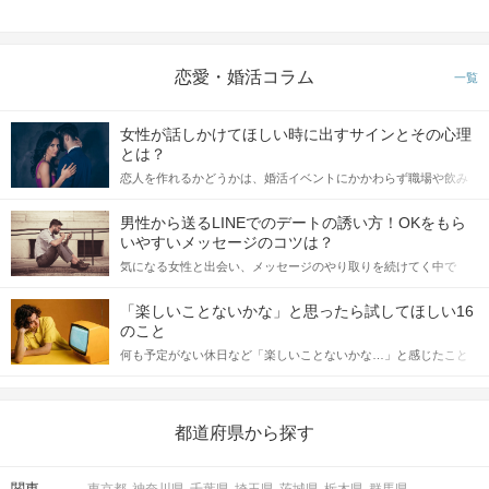
恋愛・婚活コラム
一覧
女性が話しかけてほしい時に出すサインとその心理
とは？
恋人を作れるかどうかは、婚活イベントにかかわらず職場や飲み
会の場で女性が話しかけて欲しい時に出すサインに、早く気づい
てアプローチできるかにも左右されます。 これから恋人作りを本
男性から送るLINEでのデートの誘い方！OKをもら
格的に始めようとしている方は、女性が異性を求めて出すサイン
いやすいメッセージのコツは？
をしっかりと理解し、正しい行動に移せるかどうかが重要。 この
「もう一度お話したいです」と
気になる女性と出会い、メッセージのやり取りを続けてく中で
記事では、女性が話しかけて欲しい時に出すサインとその心理を
相手から好印象の気持ちが伝わる♪
「この人いいな」と感じたら、次はデートに誘いたくなるもの。
詳しく解説した後、婚活イベントで実際にサインを受け取った場
しかし、中には「どう誘ったらいいの？」とお困りの男性もいら
合にどのような行動に繋げるべきかをご紹介していきます。
「楽しいことないかな」と思ったら試してほしい16
っしゃるのではないでしょうか。 そこで今回は、男性から女性へ
のこと
STEP4
マッチング投票
送るLINEでのデートの誘い方のコツをご紹介します。例文も混じ
何も予定がない休日など「楽しいことないかな…」と感じたこと
えながら解説するので、ぜひ参考にしてください。
がある人もいるのでは？ 日常が退屈に感じるなら、いますぐ楽し
いことを始めましょう！ いますぐ楽しい気分になれる対処法か
ら、恋愛・自分磨き・趣味などジャンル別の楽しいことまで、16
の楽しいことアイデアを集めました♪ いままさに楽しいことを探し
都道府県から探す
ている方は必見です。
関東
東京都
神奈川県
千葉県
埼玉県
茨城県
栃木県
群馬県