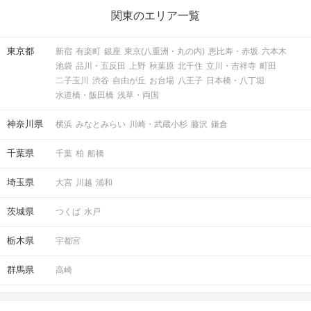
関東のエリア一覧
STEP6
結果発表
東京都
新宿
有楽町
銀座
東京(八重洲・丸の内)
恵比寿・赤坂
六本木
池袋
品川・五反田
上野
秋葉原
北千住
立川・吉祥寺
町田
二子玉川
渋谷
自由が丘
お台場
八王子
日本橋・八丁堀
水道橋・飯田橋
浅草・両国
神奈川県
横浜
みなとみらい
川崎・武蔵小杉
藤沢
鎌倉
千葉県
千葉
柏
船橋
埼玉県
大宮
川越
浦和
マッチングした方同士お話できるように
スタッフがお席までご案内します！
茨城県
つくば
水戸
そのままお出かけされる方も多いです♪
栃木県
宇都宮
アクセス
群馬県
高崎
新宿西口ラウンジ11F