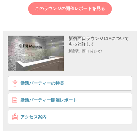
このラウンジの開催レポートを見る
新宿西口ラウンジ11Fについて
もっと詳しく
新宿駅／西口 徒歩3分
1
2
3
4
婚活パーティーの特長
【身長170cm以上の高収入男性】
写真審査をクリアした魅力的な容姿の方
婚活パーティー開催レポート
超厳選！審査パーティー
初参加数1位のIBJ店舗
企画詳細
アクセス案内