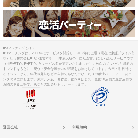
掲載開始日：2024/10/11
IBJマッチングとは？
IBJマッチングは、2006年にサービスを開始し、2012年に上場（現在は東証プライム市
場）した株式会社IBJが運営する、日本最大級の「自社直営」婚活・恋活サービスです
（※PARTY☆PARTYからサービス名を変更いたしました）。独自のノウハウと最新の
トレンドをもとに、安心・安全な出会いの環境をお届けしています。今日・明日行け
るイベントから、年代や趣味などの条件であなたにぴったりの婚活パーティー・街コ
ンを簡単に探せます。東京、大阪、名古屋、福岡をはじめ、全国56店舗の直営店舗や
近隣の飲食店等で、あなたの出会いをサポートします。
運営会社
利用規約