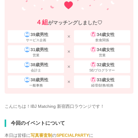
４組
がマッチングしました♡
39歳男性
34歳女性
サービス企画
飲食関係
31歳男性
34歳女性
営業
営業
38歳男性
32歳女性
会計士
SE/プログラマー
38歳男性
33歳女性
一般事務
経理/財務/税務
こんにちは！IBJ Matching 新宿西口ラウンジです！
今回のイベントについて
本日は皆様に
写真審査制
の
SPECIALPARTY
に