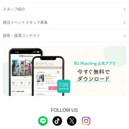
スタッフ紹介
QRコードは開始直前に、
公式アプリの参加予定ページに表示
婚活イベントスタッフ募集
STEP2
【個室8対8】トークタイムスタート
接客・接遇コンテスト
個室だから周りも気にならない！
印象をチェックするメモ機能も搭載！
FOLLOW US
STEP3
アピールタイム