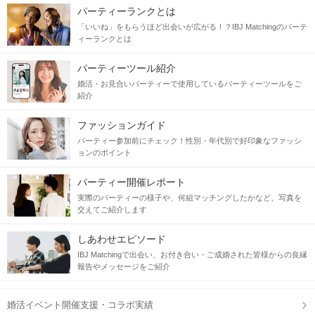
×
パーティーランクとは
清潔感のある女性
「いいね」をもらうほど出会いが広がる！？IBJ Matchingのパーテ
お洒落さん・美肌・つや髪・二重の方etc
ィーランクとは
パーティーツール紹介
「この人のこと、もっと知りたい」
婚活・お見合いパーティーで使用しているパーティーツールをご
紹介
第一印象でそう思える特別な出会い。
ファッションガイド
当日の流れ
パーティー参加前にチェック！性別・年代別で好印象なファッシ
ョンのポイント
STEP1
受付開始
パーティー開催レポート
実際のパーティーの様子や、何組マッチングしたかなど、写真を
交えてご紹介します
しあわせエピソード
IBJ Matchingで出会い、お付き合い・ご成婚された皆様からの良縁
報告やメッセージをご紹介
婚活イベント開催支援・コラボ実績