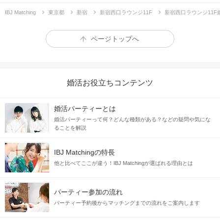
- 完 全 審 査 制 -
IBJ Matching
東京都
新宿
新宿西口ラウンジ11F
新宿西口ラウンジ11
ページトップへ
《
写真審査をクリア》した
魅力的な容姿の方
限定
一目で「素敵な人だな」と感じられるお相手♡
婚活お役立ちコンテンツ
さらに今回は下記に当てはまる男性限定！
婚活パーティーとは
＼年収550万円以上＆身長170cｍ以上／
婚活パーティーって何？どんな種類がある？などの疑問や気にな
ることを解説
IBJ Matchingの特長
他と比べてここが違う！IBJ Matchingが選ばれる理由とは
パーティー参加の流れ
パーティー予約後からマッチングまでの流れをご案内します