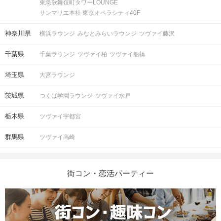
東急歌舞伎町タワーLOUNGE
パスポートなど）
サンマリエ本社 東京オペラシティ40F
神奈川県
横浜ラウンジ
みなとみらいラウンジ
ツヴァイ藤沢
フリードリンク（アルコール・ソフト
お食事
飲み物
ドリンク）
千葉県
千葉ラウンジ
ツヴァイ柏
ツヴァイ船橋
清潔感のある服装でお越しください。
服装
埼玉県
大宮ラウンジ
＜QRコード受付について＞
茨城県
つくば学園ラウンジ
ツヴァイ水戸
・受付前に以下①②をご対応のうえ、
ご来場ください。
栃木県
ツヴァイ宇都宮
完了していない場合は、ご参加いた
注意事項
だけません。
群馬県
ツヴァイ高崎
①公式アプリのダウンロード ・ログイ
ン
②本人確認書類の事前アップロード
街コン・恋活パーティー
ご予約手続き完了後、お客様都合によ
キャンセル
りキャンセルされた場合、参加費と同
について
額のキャンセル料が発生します。