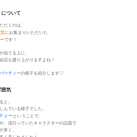
トについて
ただくのは、
女
にお集まりいただいた
ーです！
が似てる上に、
会話も盛り上がりますよね！
パーティー
の様子を紹介します♡
雰囲気
ると、
しんでいる様子でした。
ティー
ということで、
や、流行っていたキャラクターの話題で
が多く、
多く見られました！