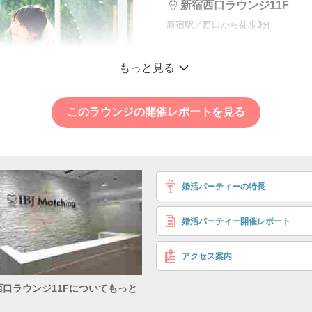
新宿西口ラウンジ11F
新宿駅／西口から徒歩
3
分
同世代♡《高収入の
もっと見る
聞き上手＆面倒見が
個室8対8
初参加数1位のIBJ店舗
このラウンジの開催レポートを見る
33〜39歳
〈年収〉 500万円
男性
〈性格〉 話を聞くこ
サポートする
婚活パーティーの特長
き
5,
婚活パーティー開催レポート
アクセス案内
32〜38歳
〈性格〉 話を聞くこ
女性
西口ラウンジ11Fについてもっと
サポートするこ
く