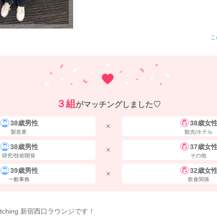
こ
３組
がマッチングしました♡
38歳男性
38歳女
製造業
観光/ホテル
38歳男性
37歳女
研究/技術開発
その他
39歳男性
32歳女
一般事務
飲食関係
atching 新宿西口ラウンジです！