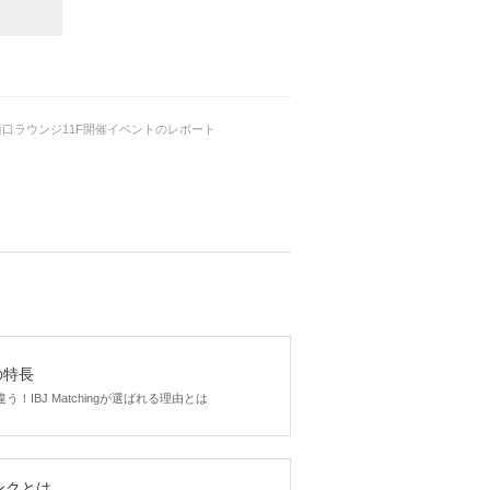
900
円(税込み)
)新宿西口ラウンジ11F開催イベントのレポート
gの特長
！IBJ Matchingが選ばれる理由とは
ンクとは