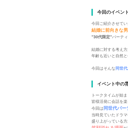
今回のイベン
今回ご紹介させてい
結婚に前向きな男
”30代限定”
パーティ
結婚に対する考え方
年齢も近いと自然と
今回はそんな
同世代
イベント中の
トークタイムが始ま
皆様活発に会話を楽
同世代パー
今回は
当時見ていたドラマ
盛り上がっている方
笑顔溢れる場面
が