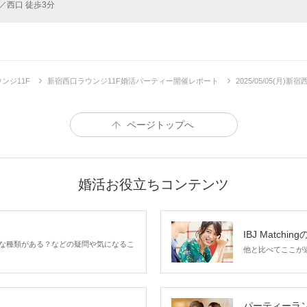
2,
／西口 徒歩3分
細
ンジ11F
新宿西口ラウンジ11F婚活パーティー開催レポート
2025/05/05(月
「早くあなたの元へ帰りたい」
結婚を考えられる素敵なお相手
ページトップへ
婚活お役立ちコンテンツ
IBJ Matchin
な種類がある？などの疑問や気になるこ
他と比べてここが違う
パーティーラ