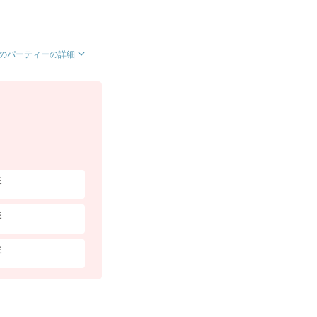
のパーティーの詳細
性
性
性