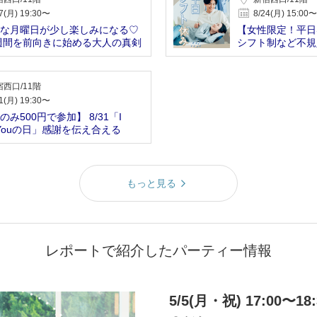
7(月) 19:30〜
8/24(月) 15:00〜
な月曜日が少し楽しみになる♡
【女性限定！平日
週間を前向きに始める大人の真剣
シフト制など不規
西口/11階
1(月) 19:30〜
のみ500円で参加】 8/31「I
e Youの日」感謝を伝え合える
もっと見る
レポートで紹介したパーティー情報
5/5(月・祝) 17:00〜18: