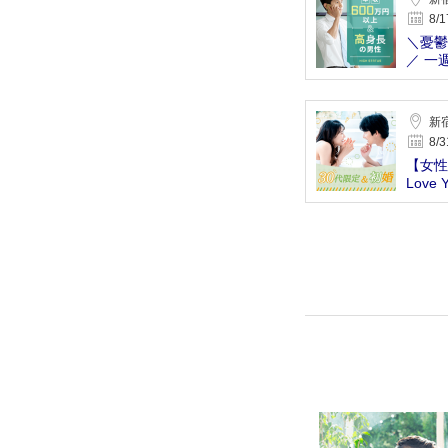
8/1
＼憂鬱
／ 一
恋活
新宿
8/3
【女性
Lov