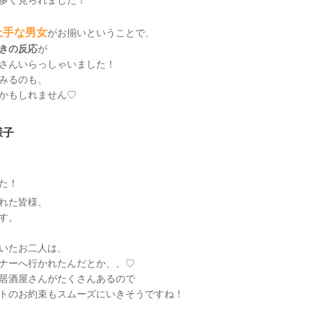
上手な男女
がお揃いということで、
きの反応
が
さんいらっしゃいました！
みるのも、
かもしれません♡
様子
た！
れた皆様、
す。
いたお二人は、
ナーへ行かれたんだとか、、♡
居酒屋さんがたくさんあるので
トのお約束もスムーズにいきそうですね！