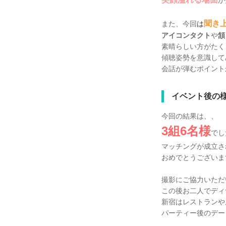
聞き
また、今回
は
アイコンタクト
や
頷
素晴らしい方がたく
傾聴姿勢を意識して
会話が弾むポイント
イベント後の
今回の結果は、、
3組6名様
でし
マッチングが成立さ
おめでとうございま
撮影にご協力いただ
この後お二人でディ
新宿はレストランや
パーティー後のデー