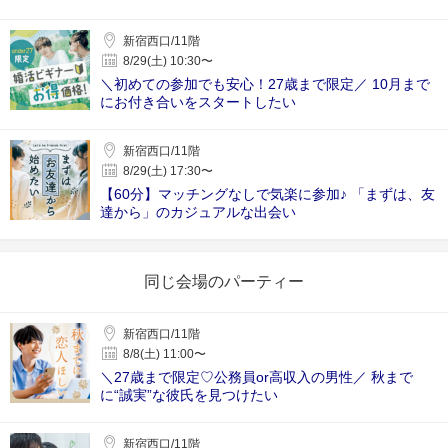
新宿西口/11階
8/29(土) 10:30〜
＼初めての参加でも安心！27歳まで限定／ 10月まで
にお付き合いをスタートしたい
新宿西口/11階
8/29(土) 17:30〜
【60分】マッチングなしで気楽に参加♪ 「まずは、友
達から」のカジュアルな出会い
同じ会場のパーティー
新宿西口/11階
8/8(土) 11:00〜
＼27歳まで限定♡公務員or高収入の男性／ 秋まで
に“誠実”な彼氏を見つけたい
新宿西口/11階