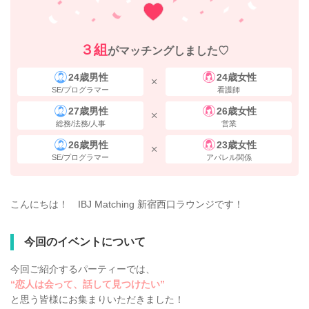
３組
がマッチングしました♡
24歳男性
24歳女性
SE/プログラマー
看護師
27歳男性
26歳女性
総務/法務/人事
営業
26歳男性
23歳女性
SE/プログラマー
アパレル関係
こんにちは！ IBJ Matching 新宿西口ラウンジです！
今回のイベントについて
今回ご紹介するパーティーでは、
“恋人は会って、話して見つけたい”
と思う皆様にお集まりいただきました！