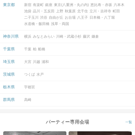
東京都
新宿
有楽町
銀座
東京(八重洲・丸の内)
恵比寿・赤坂
六本木
池袋
品川・五反田
上野
秋葉原
北千住
立川・吉祥寺
町田
会場
二子玉川
渋谷
自由が丘
お台場
八王子
日本橋・八丁堀
水道橋・飯田橋
浅草・両国
神奈川県
横浜
みなとみらい
川崎・武蔵小杉
藤沢
鎌倉
注意事項
千葉県
千葉
柏
船橋
埼玉県
大宮
川越
浦和
15分前より受付開始。1時間半を予
定。
時間
茨城県
つくば
水戸
※開始時刻から30分以上遅れる場合は
参加をご遠慮いただいております。
栃木県
宇都宮
8対8程度で進行予定。（最少開催人
群馬県
高崎
数：4対4）
※募集締め切り以降のキャンセルによ
人数
っては男女差が変動する場合がござい
パーティー専用会場
ます。
一覧