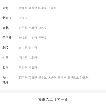
東海
愛知県
静岡県
岐阜県
三重県
STEP6
結果発表
北海道
北海道
東北
岩手県
宮城県
福島県
甲信越
新潟県
山梨県
長野県
北陸
富山県
石川県
中国
岡山県
広島県
四国
香川県
愛媛県
マッチングした方同士お話できるように
九州
福岡県
佐賀県
熊本県
大分県
宮崎県
鹿児島県
沖縄県
スタッフがお席までご案内します！
沖縄
アクセス
関東のエリア一覧