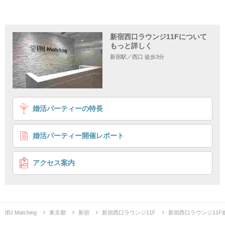
新宿西口ラウンジ11Fについて
もっと詳しく
新宿駅／西口 徒歩3分
1
2
3
4
婚活パーティーの特長
【U27限定♡】今日という日が運命の日に♪
会って、話して、恋したいビギナーへ
婚活パーティー開催レポート
年齢重視で出会いたい
初参加数1位のIBJ店舗
企画詳細
アクセス案内
IBJ Matching
東京都
新宿
新宿西口ラウンジ11F
新宿西口ラウンジ11