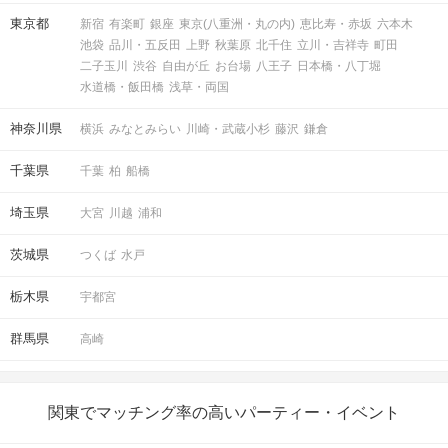
新宿西口ラウンジ11F
東京都
新宿
有楽町
銀座
東京(八重洲・丸の内)
恵比寿・赤坂
六本木
3
新宿駅／西口から徒歩
分
池袋
品川・五反田
上野
秋葉原
北千住
立川・吉祥寺
町田
〒160-0023
二子玉川
渋谷
自由が丘
お台場
八王子
日本橋・八丁堀
東京都新宿区西新宿1-13-12 西新宿昭
水道橋・飯田橋
浅草・両国
和ビル11階
神奈川県
横浜
みなとみらい
川崎・武蔵小杉
藤沢
鎌倉
千葉県
千葉
柏
船橋
開催場所
埼玉県
大宮
川越
浦和
茨城県
つくば
水戸
栃木県
宇都宮
群馬県
高崎
マップ・アクセス案内を見る
関東でマッチング率の高いパーティー・イベント