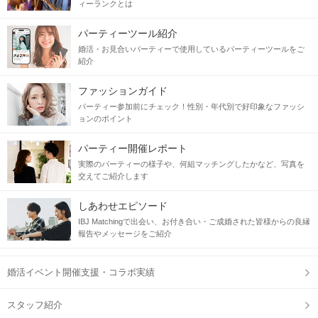
ィーランクとは
当日の流れ
パーティーツール紹介
婚活・お見合いパーティーで使用しているパーティーツールをご
STEP1
受付開始
紹介
ファッションガイド
パーティー参加前にチェック！性別・年代別で好印象なファッシ
ョンのポイント
パーティー開催レポート
実際のパーティーの様子や、何組マッチングしたかなど、写真を
交えてご紹介します
しあわせエピソード
IBJ Matchingで出会い、お付き合い・ご成婚された皆様からの良縁
報告やメッセージをご紹介
STEP2
自分のプロフィールをチェック
婚活イベント開催支援・コラボ実績
スタッフ紹介