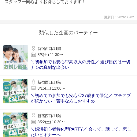
スタッフ一同心よりお待ちしております！
更新日：2026/08/02
類似した企画のパーティー
新宿西口/11階
8/8(土) 11:30〜
＼初参加でも安心♡高収入の男性／ 遊び目的は一切
ナシの真剣な出会い
新宿西口/11階
8/15(土) 11:00〜
＼初めての参加でも安心♡27歳まで限定／ マチアプ
が続かない・苦手な方におすすめ
新宿西口/11階
8/22(土) 10:30〜
＼婚活初心者特化型PARTY／ 会って、話して、恋し
たいビギナーへ