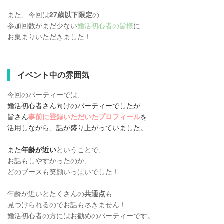
また、今回は
27歳以下限定
の
参加回数がまだ少ない
婚活初心者の皆様
に
お集まりいただきました！
イベント中の雰囲気
今回のパーティーでは、
婚活初心者さん向けのパーティーでしたが
皆さん
事前に登録いただいたプロフィール
を
活用しながら、話が盛り上がっていました。
また
年齢が近い
ということで、
お話もしやすかったのか、
どのブースも笑顔いっぱいでした！
年齢が近いとたくさんの
共通点
も
見つけられるのでお話も尽きません！
婚活初心者の方にはお勧めのパーティーです。