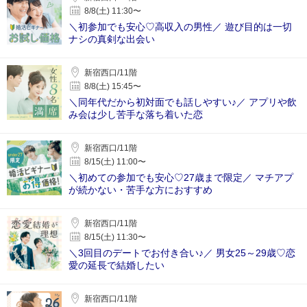
8/8(土) 11:30〜
＼初参加でも安心♡高収入の男性／ 遊び目的は一切
ナシの真剣な出会い
新宿西口/11階
8/8(土) 15:45〜
＼同年代だから初対面でも話しやすい♪／ アプリや飲
み会は少し苦手な落ち着いた恋
新宿西口/11階
8/15(土) 11:00〜
＼初めての参加でも安心♡27歳まで限定／ マチアプ
が続かない・苦手な方におすすめ
新宿西口/11階
8/15(土) 11:30〜
＼3回目のデートでお付き合い♪／ 男女25～29歳♡恋
愛の延長で結婚したい
新宿西口/11階