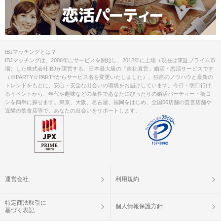
IBJマッチングとは？
IBJマッチングは、2006年にサービスを開始し、2012年に上場（現在は東証プライム市
場）した株式会社IBJが運営する、日本最大級の「自社直営」婚活・恋活サービスです
（※PARTY☆PARTYからサービス名を変更いたしました）。独自のノウハウと最新の
トレンドをもとに、安心・安全な出会いの環境をお届けしています。今日・明日行け
るイベントから、年代や趣味などの条件であなたにぴったりの婚活パーティー・街コ
ンを簡単に探せます。東京、大阪、名古屋、福岡をはじめ、全国56店舗の直営店舗や
近隣の飲食店等で、あなたの出会いをサポートします。
運営会社
利用規約
特定商法取引に
個人情報保護方針
基づく表記