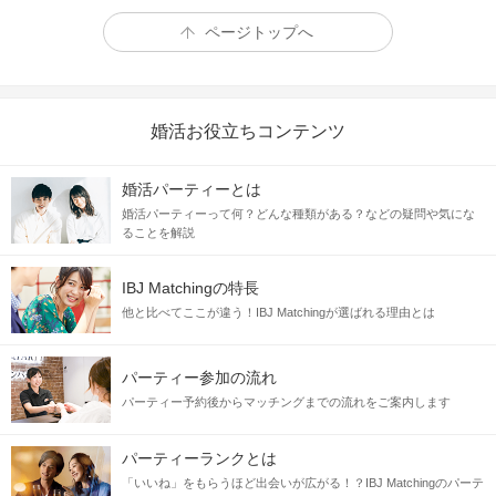
会って、話して恋しよう♡
ページトップへ
婚活お役立ちコンテンツ
婚活パーティーとは
婚活パーティーって何？どんな種類がある？などの疑問や気にな
ることを解説
IBJ Matchingの特長
他と比べてここが違う！IBJ Matchingが選ばれる理由とは
パーティー参加の流れ
流行りのマッチングアプリ、合コンなど色々あるけど
実際に会って、話してみて、恋人関係になりたい♡
パーティー予約後からマッチングまでの流れをご案内します
同じ日、同じ場所、同じ時間に参加した・・・・
パーティーランクとは
もうそれだけで運命を感じる素敵な1日になる予感♪
「いいね」をもらうほど出会いが広がる！？IBJ Matchingのパーテ