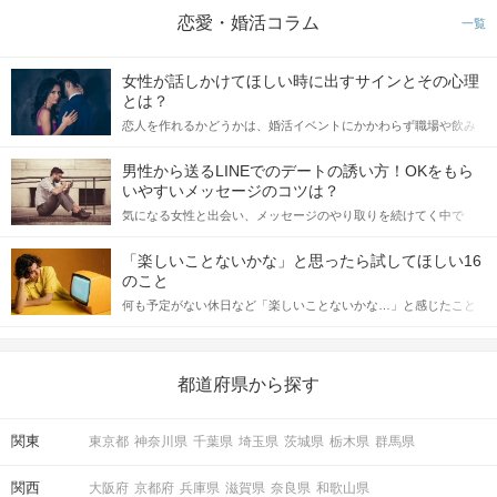
恋愛・婚活コラム
一覧
女性が話しかけてほしい時に出すサインとその心理
とは？
恋人を作れるかどうかは、婚活イベントにかかわらず職場や飲み
会の場で女性が話しかけて欲しい時に出すサインに、早く気づい
てアプローチできるかにも左右されます。 これから恋人作りを本
男性から送るLINEでのデートの誘い方！OKをもら
格的に始めようとしている方は、女性が異性を求めて出すサイン
いやすいメッセージのコツは？
をしっかりと理解し、正しい行動に移せるかどうかが重要。 この
気になる女性と出会い、メッセージのやり取りを続けてく中で
記事では、女性が話しかけて欲しい時に出すサインとその心理を
「この人いいな」と感じたら、次はデートに誘いたくなるもの。
詳しく解説した後、婚活イベントで実際にサインを受け取った場
しかし、中には「どう誘ったらいいの？」とお困りの男性もいら
合にどのような行動に繋げるべきかをご紹介していきます。
「楽しいことないかな」と思ったら試してほしい16
っしゃるのではないでしょうか。 そこで今回は、男性から女性へ
STEP5
マッチング投票
のこと
送るLINEでのデートの誘い方のコツをご紹介します。例文も混じ
何も予定がない休日など「楽しいことないかな…」と感じたこと
えながら解説するので、ぜひ参考にしてください。
がある人もいるのでは？ 日常が退屈に感じるなら、いますぐ楽し
いことを始めましょう！ いますぐ楽しい気分になれる対処法か
ら、恋愛・自分磨き・趣味などジャンル別の楽しいことまで、16
の楽しいことアイデアを集めました♪ いままさに楽しいことを探し
都道府県から探す
ている方は必見です。
関東
東京都
神奈川県
千葉県
埼玉県
茨城県
栃木県
群馬県
関西
大阪府
京都府
兵庫県
滋賀県
奈良県
和歌山県