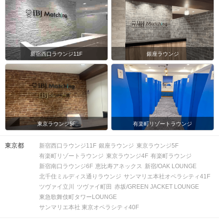
スマートフォン・顔写真付きの身分証
（運転免許証、マイナンバーカード、
持ち物
パスポートなど）
お食事
ソフトドリンク付き
飲み物
新宿西口ラウンジ11F
銀座ラウンジ
清潔感のある服装でお越しください。
服装
＜QRコード受付について＞
・受付前に以下①②をご対応のうえ、
ご来場ください。
東京ラウンジ5F
有楽町リゾートラウンジ
完了していない場合は、ご参加いた
注意事項
だけません。
東京都
新宿西口ラウンジ11F
銀座ラウンジ
東京ラウンジ5F
①公式アプリのダウンロード ・ログイ
有楽町リゾートラウンジ
東京ラウンジ4F
有楽町ラウンジ
ン
新宿南口ラウンジ6F
恵比寿アネックス
新宿/OAK LOUNGE
②本人確認書類の事前アップロード
北千住ミルディス通りラウンジ
サンマリエ本社オペラシティ41F
ツヴァイ立川
ツヴァイ町田
赤坂/GREEN JACKET LOUNGE
ご予約手続き完了後、お客様都合によ
東急歌舞伎町タワーLOUNGE
キャンセル
りキャンセルされた場合、参加費と同
について
サンマリエ本社 東京オペラシティ40F
額のキャンセル料が発生します。