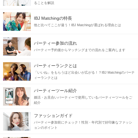
ることを解説
『自然体でいられる』 『笑いのツボが同じ』
『２人で一緒に楽しめる趣味がある』
IBJ Matchingの特長
『会話や行動のペースが似ている』 etc
他と比べてここが違う！IBJ Matchingが選ばれる理由とは
パーティー参加の流れ
パーティー予約後からマッチングまでの流れをご案内します
パーティーランクとは
「いいね」をもらうほど出会いが広がる！？IBJ Matchingのパーテ
ィーランクとは
パーティーツール紹介
どちらかに良い事があれば2人でお祝いしたり
婚活・お見合いパーティーで使用しているパーティーツールをご
悩んだ時は一番の相談相手になってくたり
紹介
一緒にいるのが楽しくて、自然体でいられる。
ファッションガイド
人としても「好き」と思える恋人♪
パーティー参加前にチェック！性別・年代別で好印象なファッシ
ョンのポイント