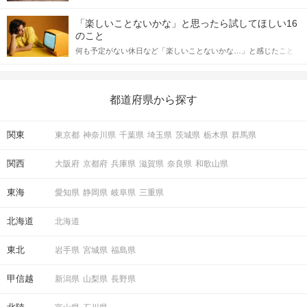
「この人いいな」と感じたら、次はデートに誘いたくなるもの。
詳しく解説した後、婚活イベントで実際にサインを受け取った場
しかし、中には「どう誘ったらいいの？」とお困りの男性もいら
合にどのような行動に繋げるべきかをご紹介していきます。
「楽しいことないかな」と思ったら試してほしい16
っしゃるのではないでしょうか。 そこで今回は、男性から女性へ
のこと
送るLINEでのデートの誘い方のコツをご紹介します。例文も混じ
何も予定がない休日など「楽しいことないかな…」と感じたこと
STEP4
アピールタイム
えながら解説するので、ぜひ参考にしてください。
がある人もいるのでは？ 日常が退屈に感じるなら、いますぐ楽し
いことを始めましょう！ いますぐ楽しい気分になれる対処法か
ら、恋愛・自分磨き・趣味などジャンル別の楽しいことまで、16
の楽しいことアイデアを集めました♪ いままさに楽しいことを探し
都道府県から探す
ている方は必見です。
関東
東京都
神奈川県
千葉県
埼玉県
茨城県
栃木県
群馬県
関西
大阪府
京都府
兵庫県
滋賀県
奈良県
和歌山県
東海
愛知県
静岡県
岐阜県
三重県
北海道
北海道
STEP5
マッチング投票
東北
岩手県
宮城県
福島県
甲信越
新潟県
山梨県
長野県