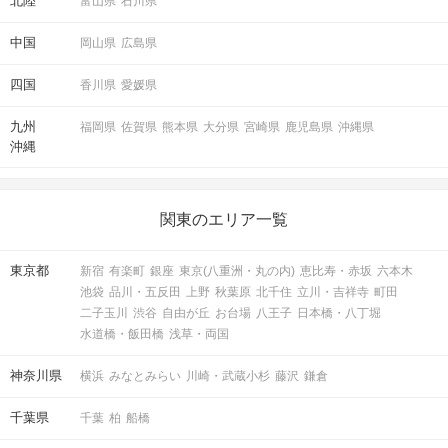
北陸
富山県
石川県
中国
岡山県
広島県
四国
香川県
愛媛県
九州
福岡県
佐賀県
熊本県
大分県
宮崎県
鹿児島県
沖縄県
沖縄
STEP6
結果発表
関東のエリア一覧
東京都
新宿
有楽町
銀座
東京(八重洲・丸の内)
恵比寿・赤坂
六本木
池袋
品川・五反田
上野
秋葉原
北千住
立川・吉祥寺
町田
二子玉川
渋谷
自由が丘
お台場
八王子
日本橋・八丁堀
水道橋・飯田橋
浅草・両国
神奈川県
横浜
みなとみらい
川崎・武蔵小杉
藤沢
鎌倉
マッチングした方同士お話できるように
千葉県
千葉
柏
船橋
スタッフがお席までご案内します！