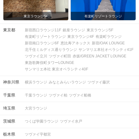
※募集締め切り以降のキャンセルによ
人数
っては男女差が変動する場合がござい
ます。
東京ラウンジ5F
有楽町リゾートラウンジ
東京都
新宿西口ラウンジ11F
銀座ラウンジ
東京ラウンジ5F
スマートフォン・顔写真付きの身分証
有楽町リゾートラウンジ
東京ラウンジ4F
有楽町ラウンジ
（運転免許証、マイナンバーカード、
持ち物
新宿南口ラウンジ6F
恵比寿アネックス
新宿/OAK LOUNGE
パスポートなど）
北千住ミルディス通りラウンジ
サンマリエ本社オペラシティ41F
ツヴァイ立川
ツヴァイ町田
赤坂/GREEN JACKET LOUNGE
お食事
ソフトドリンク付き
飲み物
東急歌舞伎町タワーLOUNGE
サンマリエ本社 東京オペラシティ40F
清潔感のある服装でお越しください。
服装
神奈川県
横浜ラウンジ
みなとみらいラウンジ
ツヴァイ藤沢
＜QRコード受付について＞
千葉県
千葉ラウンジ
ツヴァイ柏
ツヴァイ船橋
・受付前に以下①②をご対応のうえ、
ご来場ください。
埼玉県
大宮ラウンジ
完了していない場合は、ご参加いた
注意事項
だけません。
茨城県
つくば学園ラウンジ
ツヴァイ水戸
①公式アプリのダウンロード ・ログイ
ン
栃木県
ツヴァイ宇都宮
②本人確認書類の事前アップロード