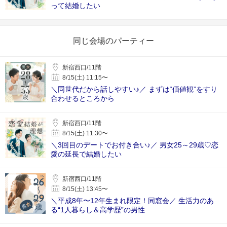
って結婚したい
同じ会場のパーティー
新宿西口/11階
8/15(土) 11:15〜
＼同世代だから話しやすい♪／ まずは“価値観”をすり
合わせるところから
新宿西口/11階
8/15(土) 11:30〜
＼3回目のデートでお付き合い♪／ 男女25～29歳♡恋
愛の延長で結婚したい
新宿西口/11階
8/15(土) 13:45〜
＼平成8年〜12年生まれ限定！同窓会／ 生活力のあ
る“1人暮らし＆高学歴”の男性