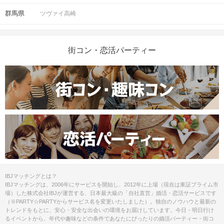
群馬県
ツヴァイ高崎
ご予約手続き完了後、お客様都合によ
キャンセル
りキャンセルされた場合、参加費と同
について
額のキャンセル料が発生します。
街コン・恋活パーティー
掲載開始日：2025/7/10
IBJマッチングとは？
IBJマッチングは、2006年にサービスを開始し、2012年に上場（現在は東証プライム市
場）した株式会社IBJが運営する、日本最大級の「自社直営」婚活・恋活サービスです
（※PARTY☆PARTYからサービス名を変更いたしました）。独自のノウハウと最新の
トレンドをもとに、安心・安全な出会いの環境をお届けしています。今日・明日行け
るイベントから、年代や趣味などの条件であなたにぴったりの婚活パーティー・街コ