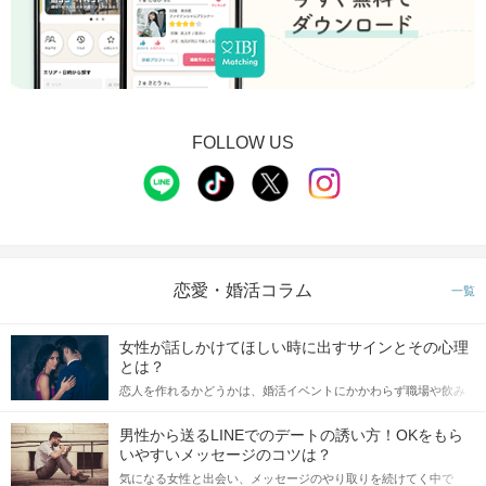
FOLLOW US
STEP3
【個室8対8】トークタイムスタート
恋愛・婚活コラム
一覧
女性が話しかけてほしい時に出すサインとその心理
とは？
恋人を作れるかどうかは、婚活イベントにかかわらず職場や飲み
会の場で女性が話しかけて欲しい時に出すサインに、早く気づい
てアプローチできるかにも左右されます。 これから恋人作りを本
男性から送るLINEでのデートの誘い方！OKをもら
格的に始めようとしている方は、女性が異性を求めて出すサイン
いやすいメッセージのコツは？
をしっかりと理解し、正しい行動に移せるかどうかが重要。 この
気になる女性と出会い、メッセージのやり取りを続けてく中で
記事では、女性が話しかけて欲しい時に出すサインとその心理を