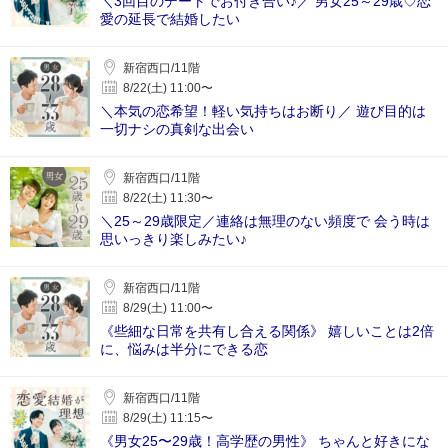
＼3回目のデートでお付き合い♪／ 男女25～29歳♡恋
愛の延長で結婚したい
新宿西口/11階
8/22(土) 11:00〜
＼本気の恋希望！軽い気持ちはお断り／ 遊び目的は
一切ナシの真剣な出会い
新宿西口/11階
8/22(土) 11:30〜
＼25～29歳限定／連絡は無理のない頻度で 会う時は
思いっきり楽しみたい♪
新宿西口/11階
8/29(土) 11:00〜
《些細な日常を共有し合える関係》 嬉しいことは2倍
に、悩みは半分にできる恋
新宿西口/11階
8/29(土) 11:15〜
《男女25〜29歳！高学歴の男性》 ちゃんと好きにな