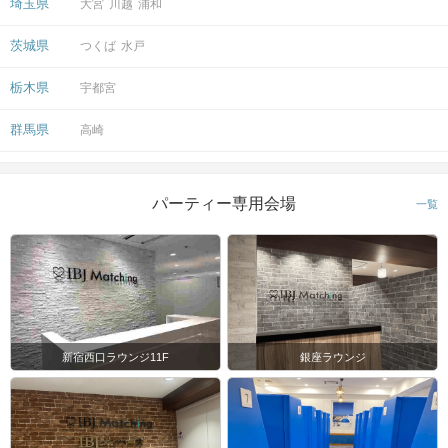
埼玉県
大宮
川越
浦和
茨城県
つくば
水戸
栃木県
宇都宮
群馬県
高崎
会場
パーティー専用会場
一覧
注意事項
15分前より受付開始。1時間半を予
定。
時間
※開始時刻から30分以上遅れる場合は
新宿西口ラウンジ11F
銀座ラウンジ
参加をご遠慮いただいております。
8対8程度で進行予定。（最少開催人
数：4対4）