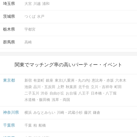
埼玉県
大宮
川越
浦和
アクセス
茨城県
つくば
水戸
栃木県
宇都宮
新宿西口ラウンジ11F
3
新宿駅／西口から徒歩
分
群馬県
高崎
〒160-0023
東京都新宿区西新宿1-13-12 西新宿昭
和ビル11階
関東でマッチング率の高いパーティー・イベント
東京都
新宿
有楽町
銀座
東京(八重洲・丸の内)
恵比寿・赤坂
六本木
池袋
品川・五反田
上野
秋葉原
北千住
立川・吉祥寺
町田
開催場所
二子玉川
渋谷
自由が丘
お台場
八王子
日本橋・八丁堀
水道橋・飯田橋
浅草・両国
神奈川県
横浜
みなとみらい
川崎・武蔵小杉
藤沢
鎌倉
千葉県
千葉
柏
船橋
マップ・アクセス案内を見る