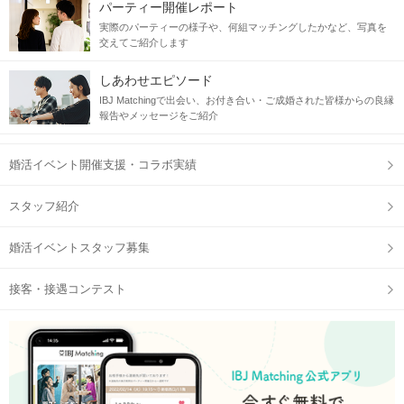
パーティー開催レポート
実際のパーティーの様子や、何組マッチングしたかなど、写真を
交えてご紹介します
＼ "同年代×気の合う異性"と出会いたい方、必見 ／
しあわせエピソード
IBJ Matchingで出会い、お付き合い・ご成婚された皆様からの良縁
当日の流れ
報告やメッセージをご紹介
STEP1
受付開始
婚活イベント開催支援・コラボ実績
スタッフ紹介
婚活イベントスタッフ募集
接客・接遇コンテスト
STEP2
自分のプロフィールをチェック