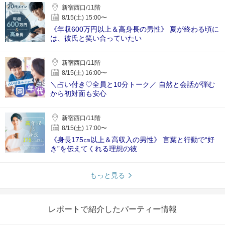
新宿西口/11階
8/15(土) 15:00〜
《年収600万円以上＆高身長の男性》 夏が終わる頃に
は、彼氏と笑い合っていたい
新宿西口/11階
8/15(土) 16:00〜
＼占い付き♡全員と10分トーク／ 自然と会話が弾む
から初対面も安心
新宿西口/11階
8/15(土) 17:00〜
《身長175㎝以上＆高収入の男性》 言葉と行動で“好
き”を伝えてくれる理想の彼
もっと見る
レポートで紹介したパーティー情報