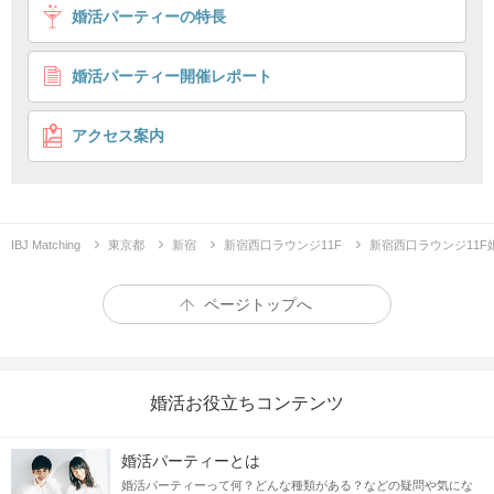
婚活パーティーの特長
【under29♡参加回数6回以下の女性】
親友みたいに仲良しなカップルが理想
婚活パーティー開催レポート
20代限定
16タイプ性格診断付き♪
企画詳細
アクセス案内
IBJ Matching
東京都
新宿
新宿西口ラウンジ11F
新宿西口ラウンジ11
ページトップへ
婚活お役立ちコンテンツ
婚活パーティーとは
婚活パーティーって何？どんな種類がある？などの疑問や気にな