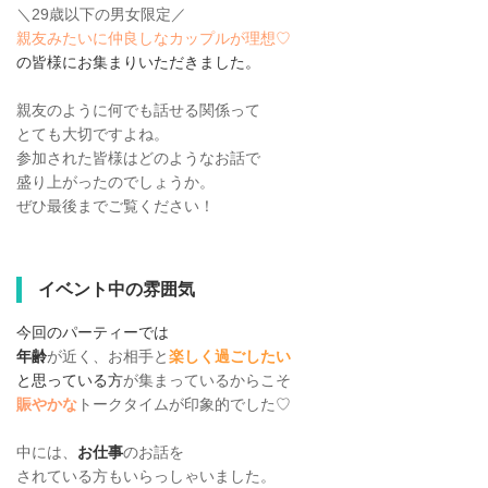
＼29歳以下の男女限定／
親友みたいに仲良しなカップルが理想♡
の皆様にお集まりいただきました。
親友のように何でも話せる関係って
とても大切ですよね。
参加された皆様はどのようなお話で
盛り上がったのでしょうか。
ぜひ最後までご覧ください！
イベント中の雰囲気
今回のパーティーでは
年齢
が近く、お相手と
楽しく過ごしたい
と思っている方
が集まっているからこそ
賑やかな
トークタイムが印象的でした♡
中には、
お仕事
のお話を
されている方もいらっしゃいました。