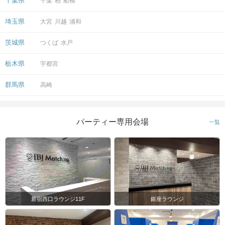
千葉県
千葉
柏
船橋
15分前より受付開始。1時間半を予
埼玉県
大宮
川越
浦和
定。
時間
※開始時刻から30分以上遅れる場合は
茨城県
つくば
水戸
参加をご遠慮いただいております。
栃木県
宇都宮
8対8程度で進行予定。（最少開催人
数：4対4）
群馬県
高崎
※募集締め切り以降のキャンセルによ
人数
っては男女差が変動する場合がござい
ます。
パーティー専用会場
一覧
スマートフォン・顔写真付きの身分証
（運転免許証、マイナンバーカード、
持ち物
パスポートなど）
お食事
ソフトドリンク付き
飲み物
新宿西口ラウンジ11F
銀座ラウンジ
清潔感のある服装でお越しください。
服装