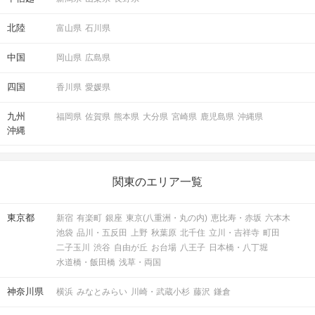
北陸
富山県
石川県
中国
岡山県
広島県
四国
香川県
愛媛県
マッチングした方同士お話できるように
スタッフがお席までご案内します！
九州
福岡県
佐賀県
熊本県
大分県
宮崎県
鹿児島県
沖縄県
沖縄
アクセス
関東のエリア一覧
新宿西口ラウンジ11F
3
新宿駅／西口から徒歩
分
東京都
新宿
有楽町
銀座
東京(八重洲・丸の内)
恵比寿・赤坂
六本木
〒160-0023
池袋
品川・五反田
上野
秋葉原
北千住
立川・吉祥寺
町田
東京都新宿区西新宿1-13-12 西新宿昭
二子玉川
渋谷
自由が丘
お台場
八王子
日本橋・八丁堀
和ビル11階
水道橋・飯田橋
浅草・両国
神奈川県
横浜
みなとみらい
川崎・武蔵小杉
藤沢
鎌倉