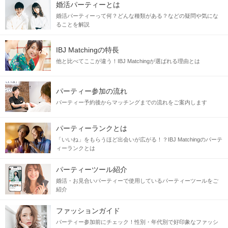
婚活パーティーとは
婚活パーティーって何？どんな種類がある？などの疑問や気にな
ることを解説
IBJ Matchingの特長
他と比べてここが違う！IBJ Matchingが選ばれる理由とは
流行りのマッチングアプリ、合コンなど色々あるけど
パーティー参加の流れ
実際に会って、話してみて、恋人関係になりたい♡
パーティー予約後からマッチングまでの流れをご案内します
同じ日、同じ場所、同じ時間に参加した・・・・
もうそれだけで運命を感じる素敵な1日になる予感♪
パーティーランクとは
「いいね」をもらうほど出会いが広がる！？IBJ Matchingのパーテ
ィーランクとは
当日の流れ
パーティーツール紹介
STEP1
受付開始
婚活・お見合いパーティーで使用しているパーティーツールをご
紹介
ファッションガイド
パーティー参加前にチェック！性別・年代別で好印象なファッシ