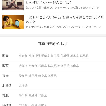
格的に始めようとしている方は、女性が異性を求めて出すサイン
いやすいメッセージのコツは？
をしっかりと理解し、正しい行動に移せるかどうかが重要。 この
気になる女性と出会い、メッセージのやり取りを続けてく中で
記事では、女性が話しかけて欲しい時に出すサインとその心理を
「この人いいな」と感じたら、次はデートに誘いたくなるもの。
詳しく解説した後、婚活イベントで実際にサインを受け取った場
しかし、中には「どう誘ったらいいの？」とお困りの男性もいら
STEP5
マッチング投票
合にどのような行動に繋げるべきかをご紹介していきます。
「楽しいことないかな」と思ったら試してほしい16
っしゃるのではないでしょうか。 そこで今回は、男性から女性へ
のこと
送るLINEでのデートの誘い方のコツをご紹介します。例文も混じ
何も予定がない休日など「楽しいことないかな…」と感じたこと
えながら解説するので、ぜひ参考にしてください。
がある人もいるのでは？ 日常が退屈に感じるなら、いますぐ楽し
いことを始めましょう！ いますぐ楽しい気分になれる対処法か
ら、恋愛・自分磨き・趣味などジャンル別の楽しいことまで、16
の楽しいことアイデアを集めました♪ いままさに楽しいことを探し
都道府県から探す
ている方は必見です。
関東
東京都
神奈川県
千葉県
埼玉県
茨城県
栃木県
群馬県
関西
大阪府
京都府
兵庫県
滋賀県
奈良県
和歌山県
東海
愛知県
静岡県
岐阜県
三重県
STEP6
結果発表
北海道
北海道
東北
岩手県
宮城県
福島県
甲信越
新潟県
山梨県
長野県