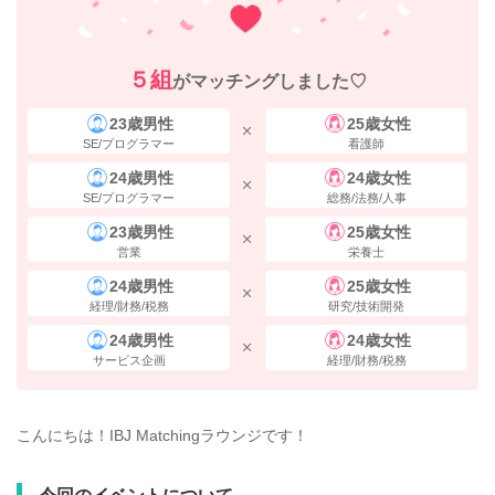
５組
がマッチングしました♡
23歳男性
25歳女性
SE/プログラマー
看護師
24歳男性
24歳女性
SE/プログラマー
総務/法務/人事
23歳男性
25歳女性
営業
栄養士
24歳男性
25歳女性
経理/財務/税務
研究/技術開発
24歳男性
24歳女性
サービス企画
経理/財務/税務
こんにちは！IBJ Matchingラウンジです！