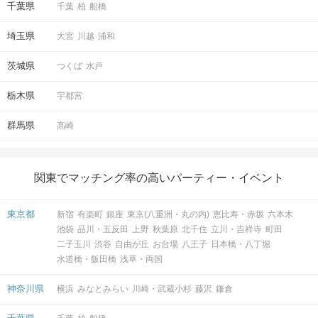
千葉県
千葉
柏
船橋
開催場所
埼玉県
大宮
川越
浦和
茨城県
つくば
水戸
栃木県
宇都宮
マップ・アクセス案内を見る
群馬県
高崎
関東でマッチング率の高いパーティー・イベント
東京都
新宿
有楽町
銀座
東京(八重洲・丸の内)
恵比寿・赤坂
六本木
会場
池袋
品川・五反田
上野
秋葉原
北千住
立川・吉祥寺
町田
二子玉川
渋谷
自由が丘
お台場
八王子
日本橋・八丁堀
水道橋・飯田橋
浅草・両国
神奈川県
横浜
みなとみらい
川崎・武蔵小杉
藤沢
鎌倉
注意事項