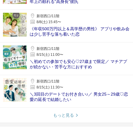
年上の頼れる“高身長”彼氏
新宿西口/11階
8/8(土) 15:45〜
《年収500万円以上＆高学歴の男性》 アプリや飲み会
は少し苦手な落ち着いた恋
新宿西口/11階
8/15(土) 11:00〜
＼初めての参加でも安心♡27歳まで限定／ マチアプ
が続かない・苦手な方におすすめ
新宿西口/11階
8/15(土) 11:30〜
＼3回目のデートでお付き合い♪／ 男女25～29歳♡恋
愛の延長で結婚したい
もっと見る