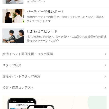
ョンのポイント
パーティー開催レポート
実際のパーティーの様子や、何組マッチングしたかなど、写真を
交えてご紹介します
しあわせエピソード
IBJ Matchingで出会い、お付き合い・ご成婚された皆様からの良縁
STEP2
自分のプロフィールをチェック
報告やメッセージをご紹介
婚活イベント開催支援・コラボ実績
スタッフ紹介
婚活イベントスタッフ募集
接客・接遇コンテスト
STEP3
【個室8対8】トークタイムスタート