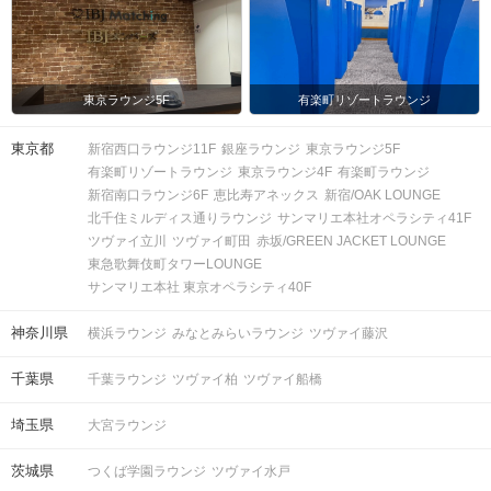
＜QRコード受付について＞
・受付前に以下①②をご対応のうえ、
ご来場ください。
完了していない場合は、ご参加いた
東京ラウンジ5F
有楽町リゾートラウンジ
注意事項
だけません。
①公式アプリのダウンロード ・ログイ
東京都
新宿西口ラウンジ11F
銀座ラウンジ
東京ラウンジ5F
ン
有楽町リゾートラウンジ
東京ラウンジ4F
有楽町ラウンジ
②本人確認書類の事前アップロード
新宿南口ラウンジ6F
恵比寿アネックス
新宿/OAK LOUNGE
北千住ミルディス通りラウンジ
サンマリエ本社オペラシティ41F
ご予約手続き完了後、お客様都合によ
ツヴァイ立川
ツヴァイ町田
赤坂/GREEN JACKET LOUNGE
キャンセル
りキャンセルされた場合、参加費と同
東急歌舞伎町タワーLOUNGE
について
額のキャンセル料が発生します。
サンマリエ本社 東京オペラシティ40F
掲載開始日：2026/3/19
神奈川県
横浜ラウンジ
みなとみらいラウンジ
ツヴァイ藤沢
千葉県
千葉ラウンジ
ツヴァイ柏
ツヴァイ船橋
埼玉県
大宮ラウンジ
茨城県
つくば学園ラウンジ
ツヴァイ水戸