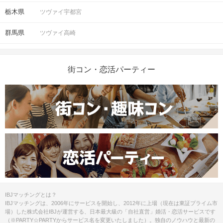
栃木県
ツヴァイ宇都宮
群馬県
ツヴァイ高崎
街コン・恋活パーティー
IBJマッチングとは？
IBJマッチングは、2006年にサービスを開始し、2012年に上場（現在は東証プライム市
場）した株式会社IBJが運営する、日本最大級の「自社直営」婚活・恋活サービスです
（※PARTY☆PARTYからサービス名を変更いたしました）。独自のノウハウと最新の