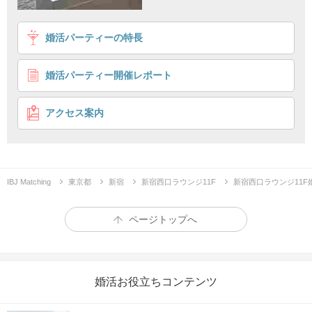
1
2
3
4
婚活パーティーの特長
＼婚活初心者特化型PARTY／
会って、話して、恋したいビギナーへ
婚活パーティー開催レポート
個室8対8
シングルマッチング
企画詳細
アクセス案内
IBJ Matching
東京都
新宿
新宿西口ラウンジ11F
新宿西口ラウンジ11
会って、話して恋しよう♡
ページトップへ
婚活お役立ちコンテンツ