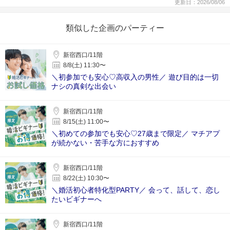
更新日：2026/08/06
類似した企画のパーティー
新宿西口/11階
8/8(土) 11:30〜
＼初参加でも安心♡高収入の男性／ 遊び目的は一切
ナシの真剣な出会い
新宿西口/11階
8/15(土) 11:00〜
＼初めての参加でも安心♡27歳まで限定／ マチアプ
が続かない・苦手な方におすすめ
新宿西口/11階
8/22(土) 10:30〜
＼婚活初心者特化型PARTY／ 会って、話して、恋し
たいビギナーへ
新宿西口/11階