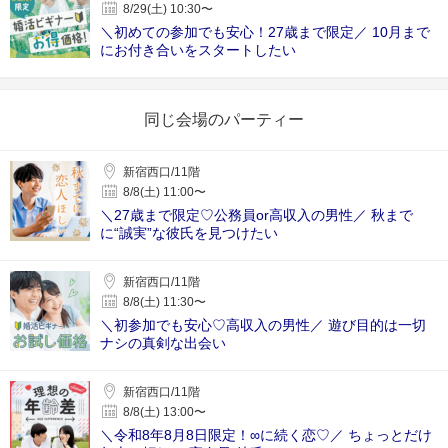
8/29(土) 10:30〜
＼初めての参加でも安心！27歳まで限定／ 10月まで
にお付き合いをスタートしたい
同じ会場のパーティー
新宿西口/11階
8/8(土) 11:00〜
＼27歳まで限定♡公務員or高収入の男性／ 秋まで
に“誠実”な彼氏を見つけたい
新宿西口/11階
8/8(土) 11:30〜
＼初参加でも安心♡高収入の男性／ 遊び目的は一切
ナシの真剣な出会い
新宿西口/11階
8/8(土) 13:00〜
＼令和8年8月8日限定！∞に続く恋♡／ ちょっとだけ