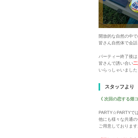
開放的な自然の中で
皆さん自然体で会話
パーティー終了後は
皆さんで誘い合い
二
いらっしゃいました
スタッフより
《 次回の恋する畑
PARTY☆PARTYで
他にも様々な共通の
ご用意しております