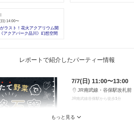
付
き
川
(日) 14:00〜
がラスト！花火アクアリウム開
 《アクアパーク品川》幻想空間
う♡
レポートで紹介したパーティー情報
7/7(日) 11:00〜13:00
JR南武線・谷保駅改札前
JR南武線谷保駅から徒歩
1
分
＼恋する畑コン★春
もっと見る
／
野菜を収穫して本格