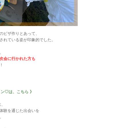
のピザ作りとあって、
されている姿が印象的でした。
、
次会に行かれた方も
！
コン♡は、
こちら
》
は、
体験を通じた出会いを
。