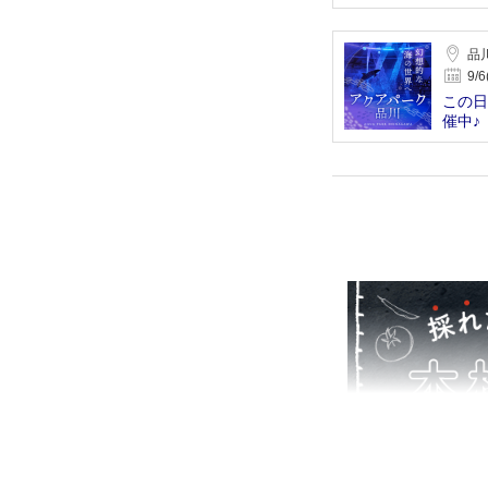
つまみ
品
9/6
この日
催中♪
で出逢