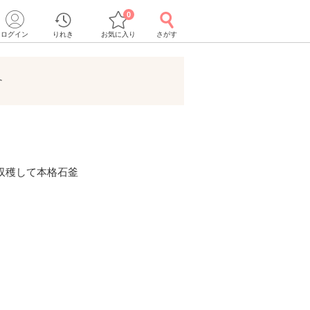
0
ログイン
りれき
お気に入り
さがす
ト
収穫して本格石釜