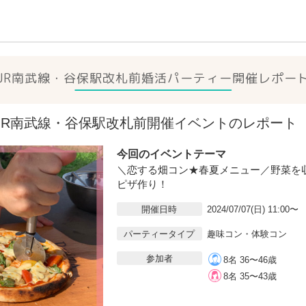
JR南武線・谷保駅改札前
婚活パーティー開催レポー
07(日)JR南武線・谷保駅改札前開催イベントのレポート
今回のイベントテーマ
＼恋する畑コン★春夏メニュー／野菜を
ピザ作り！
開催日時
2024/07/07(日) 11:00〜
パーティータイプ
趣味コン・体験コン
参加者
8名 36〜46歳
8名 35〜43歳