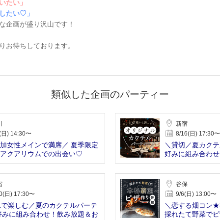
いたい」
したい♡」
な企画が盛り沢山です！
りお待ちしております。
類似した企画のパーティー
川
新宿
(日) 14:30〜
8/16(日) 17:30〜
加女性メインで満席／ 夏季限定
＼貸切／夏カクテ
アクアリウムでの出会い♡
好みに組み合わせ
み付
宿
谷保
0(日) 17:30〜
9/6(日) 13:00〜
1で楽しむ／夏のカクテルパーテ
＼恋する畑コン★
好みに組み合わせ！飲み放題＆お
採れたて野菜でピ