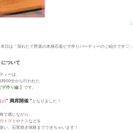
こ
 本日は「採れたて野菜の本格石釜ピザ作りパーティーのご紹介です♡
トについて
ティーは、
 11時00分から行われた
ピザ作り編 】
です。
" 満席開催 "
名
の
となりました！
身で感じながら、
の
トマト
や
ナス
などを
使い、石窯焼き体験までできちゃいます！