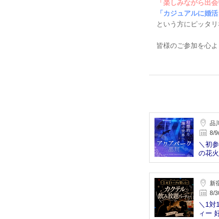
「楽しみながら出会
「カジュアルに婚活
という方にピッタリ
皆様のご参加を心よ
品
8/9
＼初参
の花火
新
8/3
＼1対
ィー 