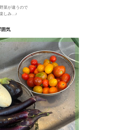
野菜が違うので
しみ...♪
雰囲気