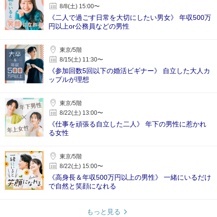
8/8(土) 15:00〜
《二人で過ごす日常を大切にしたい男女》 年収500万
円以上or公務員などの男性
東京/5階
8/15(土) 11:30〜
《参加回数5回以下の婚活ビギナー》 自立した大人カ
ップルが理想
東京/5階
8/22(土) 13:00〜
《仕事を頑張る自立した二人》 年下の男性に惹かれ
る女性
東京/5階
8/22(土) 15:00〜
《高身長＆年収500万円以上の男性》 一緒にいるだけ
で自然と笑顔になれる
もっと見る