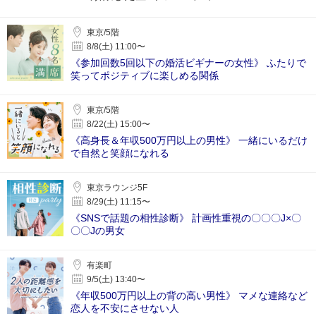
東京/5階
8/8(土) 11:00〜
《参加回数5回以下の婚活ビギナーの女性》 ふたりで
笑ってポジティブに楽しめる関係
東京/5階
8/22(土) 15:00〜
《高身長＆年収500万円以上の男性》 一緒にいるだけ
で自然と笑顔になれる
東京ラウンジ5F
8/29(土) 11:15〜
《SNSで話題の相性診断》 計画性重視の〇〇〇J×〇
〇〇Jの男女
有楽町
9/5(土) 13:40〜
《年収500万円以上の背の高い男性》 マメな連絡など
恋人を不安にさせない人