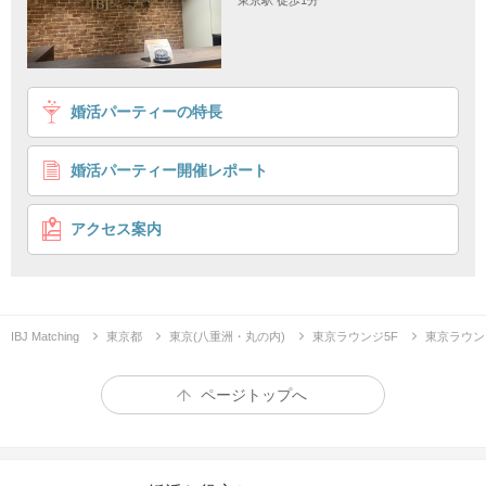
東京駅 徒歩1分
1
2
3
4
婚活パーティーの特長
＼一目惚れもあり／
大卒＆身長170㎝以上＆年収600万以上などの彼
婚活パーティー開催レポート
個室8対8
外見も大事
企画詳細
アクセス案内
身長170㎝以上＆大卒＆
年収500万以上・上場企業などの男性募集
"一目惚れ"もあり
IBJ Matching
東京都
東京(八重洲・丸の内)
東京ラウンジ5F
東京ラウン
ページトップへ