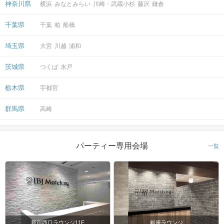
神奈川県
横浜
みなとみらい
川崎・武蔵小杉
藤沢
鎌倉
千葉県
千葉
柏
船橋
マッチングした方同士お話できるように
スタッフがお席までご案内します！
埼玉県
大宮
川越
浦和
そのままお出かけされる方も多いです♪
茨城県
つくば
水戸
アクセス
栃木県
宇都宮
東京ラウンジ5F
群馬県
高崎
1
東京駅から徒歩
分
〒103-0028
東京都中央区八重洲1-8-17 新槇町ビ
パーティー専用会場
ル5階
一覧
開催場所
新宿西口ラウンジ11F
銀座ラウンジ