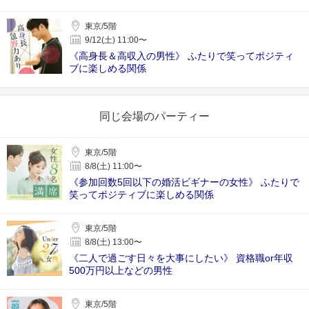
東京/5階
9/12(土) 11:00〜
《高身長＆高収入の男性》 ふたりで笑ってポジティ
ブに楽しめる関係
同じ会場のパーティー
東京/5階
8/8(土) 11:00〜
《参加回数5回以下の婚活ビギナーの女性》 ふたりで
笑ってポジティブに楽しめる関係
東京/5階
8/8(土) 13:00〜
《二人で過ごす日々を大事にしたい》 資格職or年収
500万円以上などの男性
東京/5階