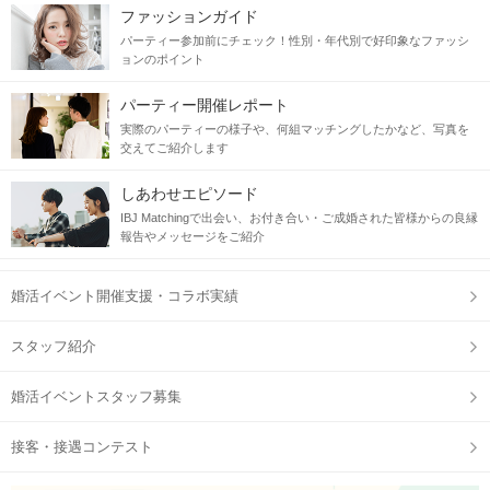
当日の流れ
ファッションガイド
パーティー参加前にチェック！性別・年代別で好印象なファッシ
STEP1
まずはお申し込み！
ョンのポイント
パーティー開催レポート
実際のパーティーの様子や、何組マッチングしたかなど、写真を
交えてご紹介します
しあわせエピソード
IBJ Matchingで出会い、お付き合い・ご成婚された皆様からの良縁
報告やメッセージをご紹介
婚活イベント開催支援・コラボ実績
スタッフ紹介
IBJ Matching 初参加の方限定
男性：3,000円
女性：0円（無料）
婚活イベントスタッフ募集
お得な初回価格で参加可能です！
接客・接遇コンテスト
【予約画面に進む】ボタンからお申込みしてね！