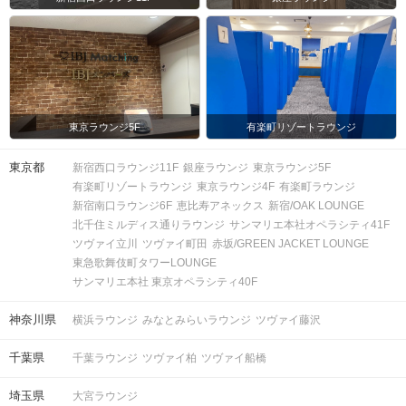
マップ・アクセス案内を見る
東京ラウンジ5F
有楽町リゾートラウンジ
東京都
新宿西口ラウンジ11F
銀座ラウンジ
東京ラウンジ5F
有楽町リゾートラウンジ
東京ラウンジ4F
有楽町ラウンジ
新宿南口ラウンジ6F
恵比寿アネックス
新宿/OAK LOUNGE
会場
北千住ミルディス通りラウンジ
サンマリエ本社オペラシティ41F
ツヴァイ立川
ツヴァイ町田
赤坂/GREEN JACKET LOUNGE
東急歌舞伎町タワーLOUNGE
サンマリエ本社 東京オペラシティ40F
神奈川県
横浜ラウンジ
みなとみらいラウンジ
ツヴァイ藤沢
注意事項
千葉県
千葉ラウンジ
ツヴァイ柏
ツヴァイ船橋
15分前より受付開始。1時間半を予
定。
埼玉県
大宮ラウンジ
時間