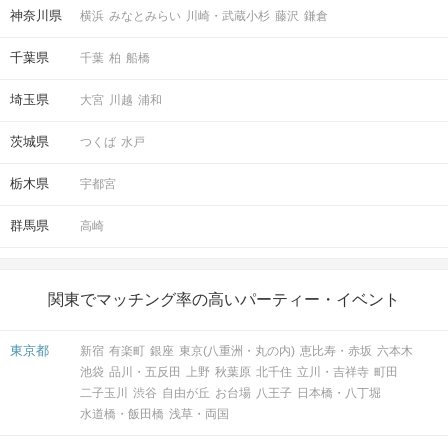
神奈川県
横浜
みなとみらい
川崎・武蔵小杉
藤沢
鎌倉
千葉県
千葉
柏
船橋
埼玉県
大宮
川越
浦和
茨城県
つくば
水戸
栃木県
宇都宮
パーティー中ならどのタイミングでも送信OK！
群馬県
高崎
STEP7
結果発表
関東でマッチング率の高いパーティー・イベント
東京都
新宿
有楽町
銀座
東京(八重洲・丸の内)
恵比寿・赤坂
六本木
池袋
品川・五反田
上野
秋葉原
北千住
立川・吉祥寺
町田
二子玉川
渋谷
自由が丘
お台場
八王子
日本橋・八丁堀
水道橋・飯田橋
浅草・両国