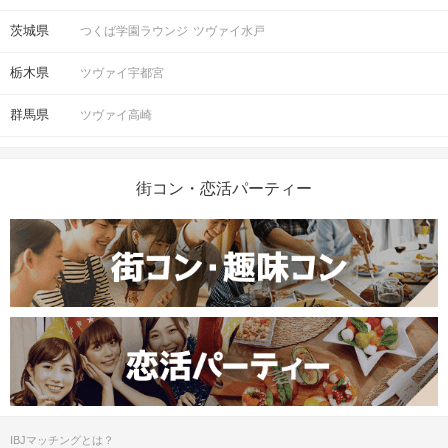
※開始時刻から30分以上遅れる場合は
参加をご遠慮いただいております。
茨城県
つくば学園ラウンジ
ツヴァイ水戸
栃木県
ツヴァイ宇都宮
8対8程度で進行予定。（最少開催人
数：4対4）
群馬県
※募集締め切り以降のキャンセルによ
ツヴァイ高崎
人数
っては男女差が変動する場合がござい
ます。
街コン・恋活パーティー
スマートフォン・顔写真付きの身分証
（運転免許証、マイナンバーカード、
持ち物
パスポートなど）
お食事
ソフトドリンク付き
飲み物
清潔感のある服装でお越しください。
服装
＜QRコード受付について＞
・受付前に以下①②をご対応のうえ、
ご来場ください。
IBJマッチングとは？