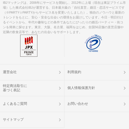
IBJマッチングは、2006年にサービスを開始し、2012年に上場（現在は東証プライム市
完了していない場合は、ご参加いた
注意事項
場）した株式会社IBJが運営する、日本最大級の「自社直営」婚活・恋活サービスです
だけません。
（※PARTY☆PARTYからサービス名を変更いたしました）。独自のノウハウと最新の
①公式アプリのダウンロード ・ログイ
トレンドをもとに、安心・安全な出会いの環境をお届けしています。今日・明日行け
ン
るイベントから、年代や趣味などの条件であなたにぴったりの婚活パーティー・街コ
②本人確認書類の事前アップロード
ンを簡単に探せます。東京、大阪、名古屋、福岡をはじめ、全国56店舗の直営店舗や
近隣の飲食店等で、あなたの出会いをサポートします。
ご予約手続き完了後、お客様都合によ
キャンセル
りキャンセルされた場合、参加費と同
について
額のキャンセル料が発生します。
掲載開始日：2024/4/5
運営会社
利用規約
特定商法取引に
個人情報保護方針
基づく表記
よくあるご質問
お問い合わせ
サイトマップ