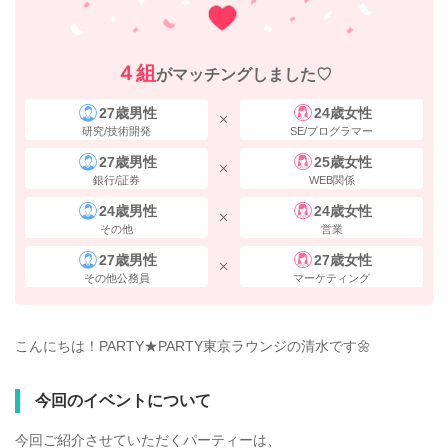
４組
がマッチングしました♡
27歳男性
24歳女性
研究/技術開発
SE/プログラマー
27歳男性
25歳女性
銀行/証券
WEB関係
24歳男性
24歳女性
その他
営業
27歳男性
27歳女性
その他公務員
マーケティング
こんにちは！PARTY★PARTY東京ラウンジの清水です🌼
今回のイベントについて
今回ご紹介させていただくパーティーは、