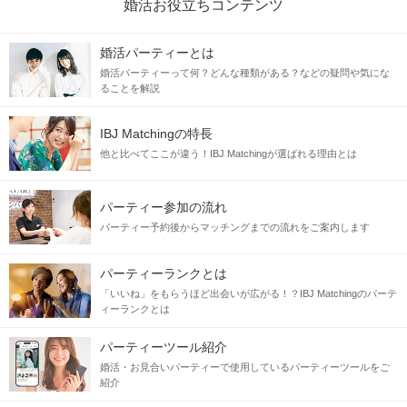
婚活お役立ちコンテンツ
婚活パーティーとは
出会って3秒で ”あ、この人いいな”
婚活パーティーって何？どんな種類がある？などの疑問や気にな
そんな出会いがある予感
ることを解説
IBJ Matchingの特長
”こんにちは”の挨拶で初対面。
他と比べてここが違う！IBJ Matchingが選ばれる理由とは
ドキっとする表情に恋をした。
パーティー参加の流れ
笑うとクシャっとした顔が可愛かった。
パーティー予約後からマッチングまでの流れをご案内します
すらっとしたスタイルで服装が
シンプルなのにセンスがあって好印象だった。
パーティーランクとは
「いいね」をもらうほど出会いが広がる！？IBJ Matchingのパーテ
････
････
ィーランクとは
仕事で疲れて帰った時もあなたの
笑顔
で
パーティーツール紹介
幸せな気持ちになれそう
婚活・お見合いパーティーで使用しているパーティーツールをご
紹介