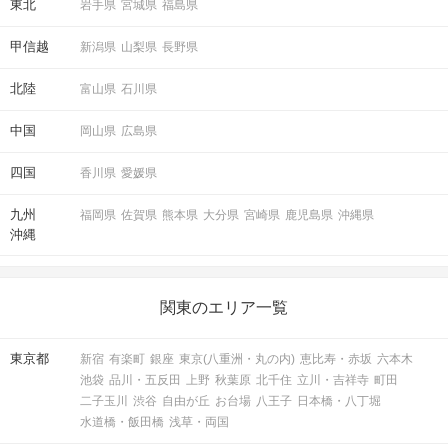
東北
岩手県
宮城県
福島県
「もう一度お話したいです」と
相手から好印象の気持ちが伝わる♪
甲信越
新潟県
山梨県
長野県
STEP5
マッチング投票
北陸
富山県
石川県
中国
岡山県
広島県
四国
香川県
愛媛県
九州
福岡県
佐賀県
熊本県
大分県
宮崎県
鹿児島県
沖縄県
沖縄
関東のエリア一覧
「いいね」の結果も参考にしつつ
気軽にマッチング投票を♪
東京都
新宿
有楽町
銀座
東京(八重洲・丸の内)
恵比寿・赤坂
六本木
池袋
品川・五反田
上野
秋葉原
北千住
立川・吉祥寺
町田
STEP6
連絡先送信タイム
二子玉川
渋谷
自由が丘
お台場
八王子
日本橋・八丁堀
水道橋・飯田橋
浅草・両国