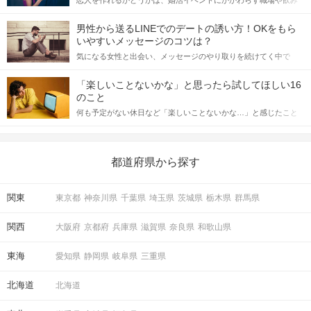
会の場で女性が話しかけて欲しい時に出すサインに、早く気づい
てアプローチできるかにも左右されます。 これから恋人作りを本
男性から送るLINEでのデートの誘い方！OKをもら
格的に始めようとしている方は、女性が異性を求めて出すサイン
いやすいメッセージのコツは？
をしっかりと理解し、正しい行動に移せるかどうかが重要。 この
気になる女性と出会い、メッセージのやり取りを続けてく中で
記事では、女性が話しかけて欲しい時に出すサインとその心理を
「この人いいな」と感じたら、次はデートに誘いたくなるもの。
詳しく解説した後、婚活イベントで実際にサインを受け取った場
しかし、中には「どう誘ったらいいの？」とお困りの男性もいら
合にどのような行動に繋げるべきかをご紹介していきます。
「楽しいことないかな」と思ったら試してほしい16
っしゃるのではないでしょうか。 そこで今回は、男性から女性へ
個室だから周りも気にならない！
のこと
送るLINEでのデートの誘い方のコツをご紹介します。例文も混じ
印象をチェックするメモ機能も搭載！
何も予定がない休日など「楽しいことないかな…」と感じたこと
えながら解説するので、ぜひ参考にしてください。
がある人もいるのでは？ 日常が退屈に感じるなら、いますぐ楽し
いことを始めましょう！ いますぐ楽しい気分になれる対処法か
STEP4
アピールタイム
ら、恋愛・自分磨き・趣味などジャンル別の楽しいことまで、16
の楽しいことアイデアを集めました♪ いままさに楽しいことを探し
都道府県から探す
ている方は必見です。
関東
東京都
神奈川県
千葉県
埼玉県
茨城県
栃木県
群馬県
関西
大阪府
京都府
兵庫県
滋賀県
奈良県
和歌山県
東海
愛知県
静岡県
岐阜県
三重県
北海道
北海道