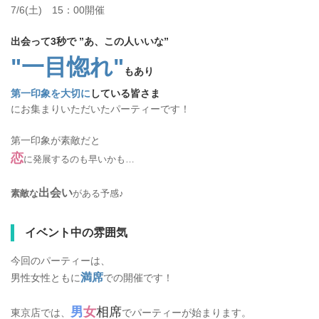
7/6(土) 15：00開催
出会って3秒で ”あ、この人いいな”
"一目惚れ"
もあり
第一印象を大切に
している皆さま
にお集まりいただいたパーティーです！
第一印象が素敵だと
恋
に発展するのも早いかも…
出会い
素敵な
がある予感♪
イベント中の雰囲気
今回のパーティーは、
満席
男性女性ともに
での開催です！
男
女
相席
東京店では、
でパーティーが始まります。