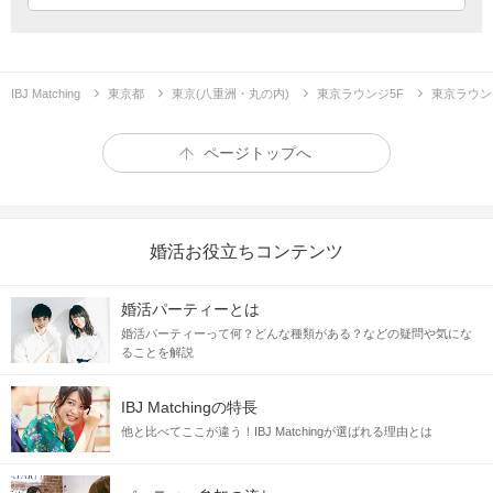
【 音楽が好き・興味がある 】
・音楽を聴くのが好き
・フェスやライブに行くことが趣味
・仕事終わり、BGMでリラックスしたい
IBJ Matching
東京都
東京(八重洲・丸の内)
東京ラウンジ5F
東京ラウン
・楽器演奏が好き・カラオケ好き など
ページトップへ
婚活お役立ちコンテンツ
共通の趣味で出会うから会話も弾みやすい♪
婚活パーティーとは
婚活パーティーって何？どんな種類がある？などの疑問や気にな
ることを解説
相手の好みを尊重し合える二人なら
「お互いの大切なものを一緒に大事にできる」
IBJ Matchingの特長
他と比べてここが違う！IBJ Matchingが選ばれる理由とは
"
温かい関係
"
そんな
を築いていけるはず