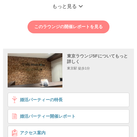
もっと見る
このラウンジの開催レポートを見る
東京ラウンジ5Fについてもっと
詳しく
東京駅 徒歩1分
1
2
3
婚活パーティーの特長
追加募集！＼音楽が好き・興味がある／
お互いの好みを尊重し合えるお相手♥
婚活パーティー開催レポート
個室8対8
好きがいっしょ
企画詳細
アクセス案内