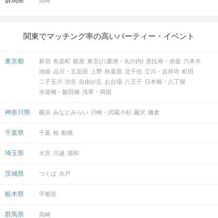
群馬県
高崎
関東でマッチング率の高いパーティー・イベント
東京都
新宿
有楽町
銀座
東京(八重洲・丸の内)
恵比寿・赤坂
六本木
池袋
品川・五反田
上野
秋葉原
北千住
立川・吉祥寺
町田
マッチングした方同士お話できるように
二子玉川
渋谷
自由が丘
お台場
八王子
日本橋・八丁堀
スタッフがお席までご案内します！
水道橋・飯田橋
浅草・両国
そのままお出かけされる方も多いです♪
神奈川県
横浜
みなとみらい
川崎・武蔵小杉
藤沢
鎌倉
アクセス
千葉県
千葉
柏
船橋
東京ラウンジ5F
埼玉県
大宮
川越
浦和
1
東京駅から徒歩
分
〒103-0028
茨城県
つくば
水戸
東京都中央区八重洲1-8-17 新槇町ビ
ル5階
栃木県
宇都宮
群馬県
高崎