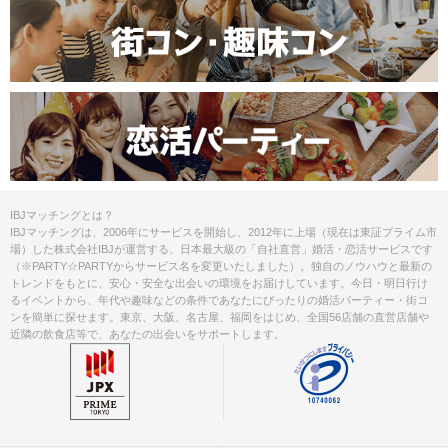
清潔感のある服装でお越しください。
服装
＜QRコード受付について＞
・受付前に以下①②をご対応のうえ、
ご来場ください。
完了していない場合は、ご参加いた
注意事項
だけません。
①公式アプリのダウンロード ・ログイ
ン
②本人確認書類の事前アップロード
IBJマッチングとは？
IBJマッチングは、2006年にサービスを開始し、2012年に上場（現在は東証プライム市
ご予約手続き完了後、お客様都合によ
場）した株式会社IBJが運営する、日本最大級の「自社直営」婚活・恋活サービスです
キャンセル
りキャンセルされた場合、参加費と同
（※PARTY☆PARTYからサービス名を変更いたしました）。独自のノウハウと最新の
について
トレンドをもとに、安心・安全な出会いの環境をお届けしています。今日・明日行け
額のキャンセル料が発生します。
るイベントから、年代や趣味などの条件であなたにぴったりの婚活パーティー・街コ
ンを簡単に探せます。東京、大阪、名古屋、福岡をはじめ、全国56店舗の直営店舗や
掲載開始日：2024/5/11
近隣の飲食店等で、あなたの出会いをサポートします。