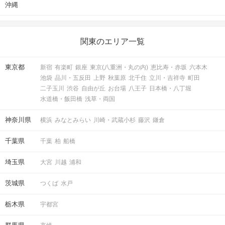
気軽にマッチング投票を♪
沖縄
STEP6
連絡先送信タイム
関東のエリア一覧
東京都
新宿
有楽町
銀座
東京(八重洲・丸の内)
恵比寿・赤坂
六本木
池袋
品川・五反田
上野
秋葉原
北千住
立川・吉祥寺
町田
二子玉川
渋谷
自由が丘
お台場
八王子
日本橋・八丁堀
水道橋・飯田橋
浅草・両国
神奈川県
横浜
みなとみらい
川崎・武蔵小杉
藤沢
鎌倉
千葉県
千葉
柏
船橋
パーティー中ならどのタイミングでも送信OK！
埼玉県
大宮
川越
浦和
STEP7
結果発表
茨城県
つくば
水戸
栃木県
宇都宮