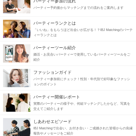
パーティー参加の流れ
一緒にいると毎日が楽しくなる
パーティー予約後からマッチングまでの流れをご案内します
そんなお相手と出会いたい♥
パーティーランクとは
当日の流れ
「いいね」をもらうほど出会いが広がる！？IBJ Matchingのパーテ
ィーランクとは
STEP1
まずはお申し込み！
パーティーツール紹介
婚活・お見合いパーティーで使用しているパーティーツールをご
紹介
ファッションガイド
パーティー参加前にチェック！性別・年代別で好印象なファッシ
ョンのポイント
パーティー開催レポート
実際のパーティーの様子や、何組マッチングしたかなど、写真を
交えてご紹介します
しあわせエピソード
IBJ Matchingで出会い、お付き合い・ご成婚された皆様からの良縁
IBJ Matching 初参加の方限定
報告やメッセージをご紹介
男性：3,000円