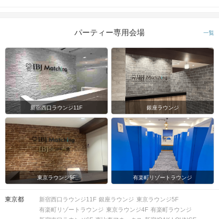
開催場所
パーティー専用会場
一覧
マップ・アクセス案内を見る
新宿西口ラウンジ11F
銀座ラウンジ
会場
東京ラウンジ5F
有楽町リゾートラウンジ
東京都
新宿西口ラウンジ11F
銀座ラウンジ
東京ラウンジ5F
有楽町リゾートラウンジ
東京ラウンジ4F
有楽町ラウンジ