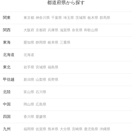
の楽しいことアイデアを集めました♪ いままさに楽しいことを探し
都道府県から探す
ている方は必見です。
関東
東京都
神奈川県
千葉県
埼玉県
茨城県
栃木県
群馬県
関西
大阪府
京都府
兵庫県
滋賀県
奈良県
和歌山県
「もう一度お話したいです」と
相手から好印象の気持ちが伝わる♪
東海
愛知県
静岡県
岐阜県
三重県
STEP5
マッチング投票
北海道
北海道
東北
岩手県
宮城県
福島県
甲信越
新潟県
山梨県
長野県
北陸
富山県
石川県
中国
岡山県
広島県
四国
香川県
愛媛県
「いいね」の結果も参考にしつつ
九州
福岡県
佐賀県
熊本県
大分県
宮崎県
鹿児島県
沖縄県