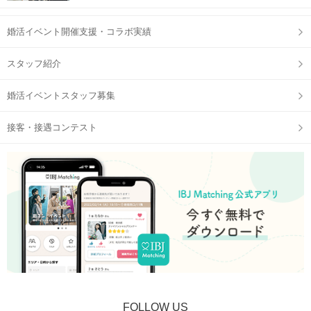
女性：0円（無料）
お得な初回価格で参加可能です！
婚活イベント開催支援・コラボ実績
【予約画面に進む】ボタンからお申込みしてね！
スタッフ紹介
STEP2
受付開始
婚活イベントスタッフ募集
接客・接遇コンテスト
QRコードは開始直前に、
公式アプリの参加予定ページに表示
STEP3
【個室8対8】トークタイムスタート
FOLLOW US