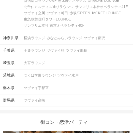
新宿南口ラウンジ6F
恵比寿アネックス
新宿/OAK LOUNGE
注意事項
北千住ミルディス通りラウンジ
サンマリエ本社オペラシティ41F
ツヴァイ立川
ツヴァイ町田
赤坂/GREEN JACKET LOUNGE
15分前より受付開始。1時間半を予
東急歌舞伎町タワーLOUNGE
定。
サンマリエ本社 東京オペラシティ40F
時間
※開始時刻から30分以上遅れる場合は
参加をご遠慮いただいております。
神奈川県
横浜ラウンジ
みなとみらいラウンジ
ツヴァイ藤沢
千葉県
千葉ラウンジ
ツヴァイ柏
ツヴァイ船橋
8対8程度で進行予定。（最少開催人
数：4対4）
埼玉県
大宮ラウンジ
※募集締め切り以降のキャンセルによ
人数
っては男女差が変動する場合がござい
茨城県
つくば学園ラウンジ
ツヴァイ水戸
ます。
栃木県
ツヴァイ宇都宮
スマートフォン・顔写真付きの身分証
（運転免許証、マイナンバーカード、
持ち物
群馬県
ツヴァイ高崎
パスポートなど）
お食事
ソフトドリンク付き
飲み物
街コン・恋活パーティー