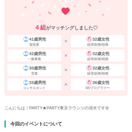
４組
がマッチングしました♡
41歳男性
32歳女性
製造業
経理/財務/税務
42歳男性
32歳女性
一般事務
経理/財務/税務
30歳男性
32歳女性
営業
経理/財務/税務
33歳男性
36歳女性
コンサルタント
SE/プログラマー
こんにちは！PARTY★PARTY東京ラウンジの清水です🌼
今回のイベントについて