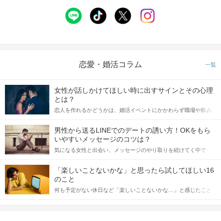
恋愛・婚活コラム
一覧
女性が話しかけてほしい時に出すサインとその心理
とは？
恋人を作れるかどうかは、婚活イベントにかかわらず職場や飲み
個室だから周りも気にならない！
会の場で女性が話しかけて欲しい時に出すサインに、早く気づい
印象をチェックするメモ機能も搭載！
てアプローチできるかにも左右されます。 これから恋人作りを本
男性から送るLINEでのデートの誘い方！OKをもら
格的に始めようとしている方は、女性が異性を求めて出すサイン
いやすいメッセージのコツは？
をしっかりと理解し、正しい行動に移せるかどうかが重要。 この
気になる女性と出会い、メッセージのやり取りを続けてく中で
記事では、女性が話しかけて欲しい時に出すサインとその心理を
STEP4
アピールタイム
「この人いいな」と感じたら、次はデートに誘いたくなるもの。
詳しく解説した後、婚活イベントで実際にサインを受け取った場
しかし、中には「どう誘ったらいいの？」とお困りの男性もいら
合にどのような行動に繋げるべきかをご紹介していきます。
「楽しいことないかな」と思ったら試してほしい16
っしゃるのではないでしょうか。 そこで今回は、男性から女性へ
のこと
送るLINEでのデートの誘い方のコツをご紹介します。例文も混じ
何も予定がない休日など「楽しいことないかな…」と感じたこと
えながら解説するので、ぜひ参考にしてください。
がある人もいるのでは？ 日常が退屈に感じるなら、いますぐ楽し
いことを始めましょう！ いますぐ楽しい気分になれる対処法か
ら、恋愛・自分磨き・趣味などジャンル別の楽しいことまで、16