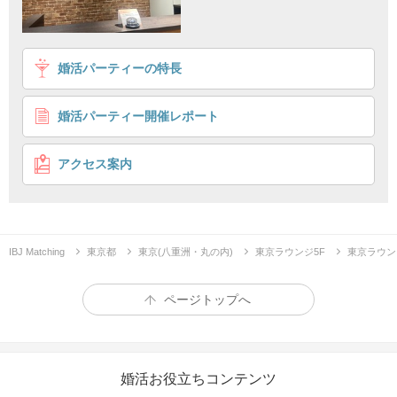
1
2
3
4
婚活パーティーの特長
《20代の男女限定》
一途に大切にしてくれる恋人が理想♡
婚活パーティー開催レポート
個室8対8
価値観が合う人がいい
企画詳細
アクセス案内
IBJ Matching
東京都
東京(八重洲・丸の内)
東京ラウンジ5F
東京ラウン
ページトップへ
恋
”大切にしてくれると感じる
”
婚活お役立ちコンテンツ