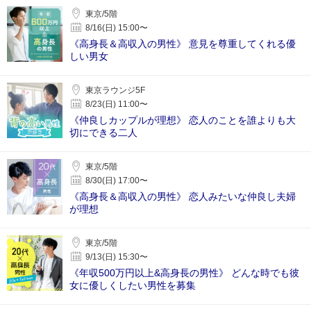
東京/5階
8/16(日) 15:00〜
《高身長＆高収入の男性》 意見を尊重してくれる優
しい男女
東京ラウンジ5F
8/23(日) 11:00〜
《仲良しカップルが理想》 恋人のことを誰よりも大
切にできる二人
東京/5階
8/30(日) 17:00〜
《高身長＆高収入の男性》 恋人みたいな仲良し夫婦
が理想
東京/5階
9/13(日) 15:30〜
《年収500万円以上&高身長の男性》 どんな時でも彼
女に優しくしたい男性を募集