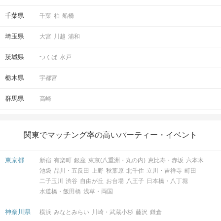
アクセス
千葉県
千葉
柏
船橋
埼玉県
大宮
川越
浦和
東京ラウンジ5F
1
東京駅から徒歩
分
茨城県
つくば
水戸
〒103-0028
東京都中央区八重洲1-8-17 新槇町ビ
栃木県
宇都宮
ル5階
群馬県
高崎
開催場所
関東でマッチング率の高いパーティー・イベント
東京都
新宿
有楽町
銀座
東京(八重洲・丸の内)
恵比寿・赤坂
六本木
池袋
品川・五反田
上野
秋葉原
北千住
立川・吉祥寺
町田
二子玉川
渋谷
自由が丘
お台場
八王子
日本橋・八丁堀
水道橋・飯田橋
浅草・両国
マップ・アクセス案内を見る
神奈川県
横浜
みなとみらい
川崎・武蔵小杉
藤沢
鎌倉