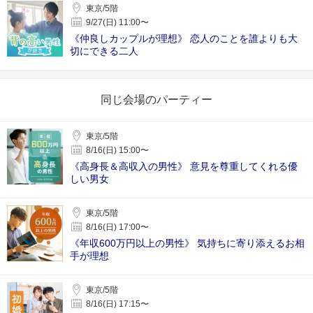
東京/5階
9/27(日) 11:00〜
《仲良しカップルが理想》 恋人のことを誰よりも大
切にできる二人
同じ会場のパーティー
東京/5階
8/16(日) 15:00〜
《高身長＆高収入の男性》 意見を尊重してくれる優
しい男女
東京/5階
8/16(日) 17:00〜
《年収600万円以上の男性》 気持ちに寄り添えるお相
手が理想
東京/5階
8/16(日) 17:15〜