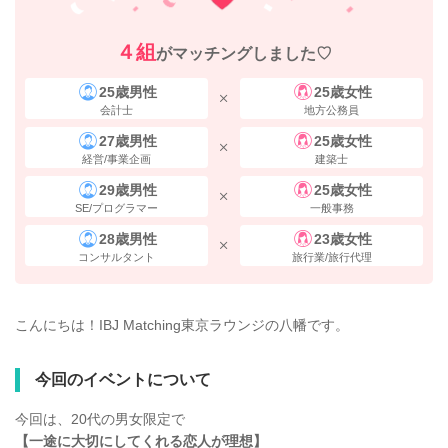
４組
がマッチングしました♡
25歳男性
25歳女性
会計士
地方公務員
27歳男性
25歳女性
経営/事業企画
建築士
29歳男性
25歳女性
SE/プログラマー
一般事務
28歳男性
23歳女性
コンサルタント
旅行業/旅行代理
こんにちは！IBJ Matching東京ラウンジの八幡です。
今回のイベントについて
今回は、20代の男女限定で
【一途に大切にしてくれる恋人が理想】