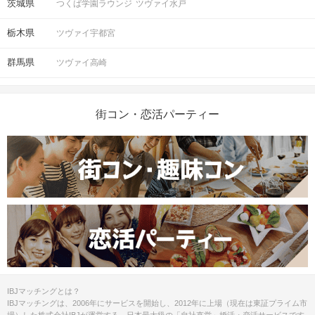
茨城県
つくば学園ラウンジ
ツヴァイ水戸
ご予約手続き完了後、お客様都合によ
キャンセル
りキャンセルされた場合、参加費と同
について
栃木県
ツヴァイ宇都宮
額のキャンセル料が発生します。
群馬県
ツヴァイ高崎
掲載開始日：2025/5/2
街コン・恋活パーティー
IBJマッチングとは？
IBJマッチングは、2006年にサービスを開始し、2012年に上場（現在は東証プライム市
場）した株式会社IBJが運営する、日本最大級の「自社直営」婚活・恋活サービスです