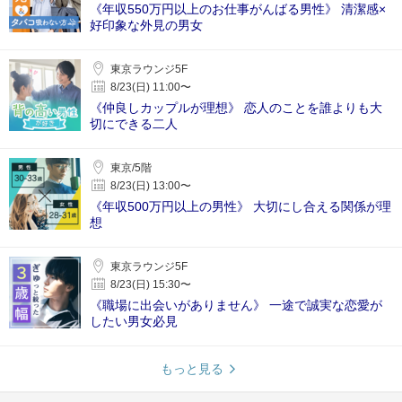
《年収550万円以上のお仕事がんばる男性》 清潔感×
好印象な外見の男女
東京ラウンジ5F
8/23(日) 11:00〜
《仲良しカップルが理想》 恋人のことを誰よりも大
切にできる二人
東京/5階
8/23(日) 13:00〜
《年収500万円以上の男性》 大切にし合える関係が理
想
東京ラウンジ5F
8/23(日) 15:30〜
《職場に出会いがありません》 一途で誠実な恋愛が
したい男女必見
もっと見る