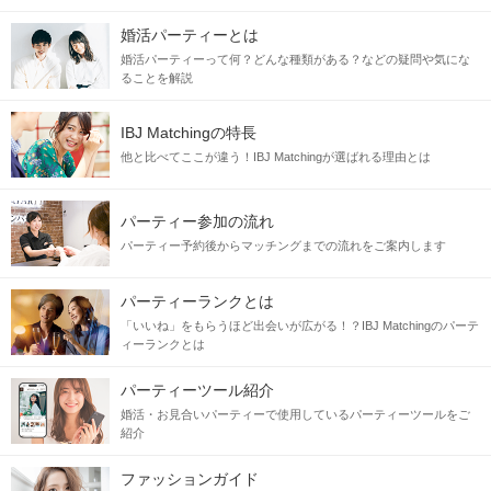
婚活パーティーとは
婚活パーティーって何？どんな種類がある？などの疑問や気にな
ることを解説
IBJ Matchingの特長
他と比べてここが違う！IBJ Matchingが選ばれる理由とは
パーティー参加の流れ
パーティー予約後からマッチングまでの流れをご案内します
”安心感を与え信頼させてくれる方”
と
パーティーランクとは
出会いたい
「いいね」をもらうほど出会いが広がる！？IBJ Matchingのパーテ
ィーランクとは
自分のことを一途に想ってくれる
パーティーツール紹介
どんなときも自分のことを一番に考えてくれる
婚活・お見合いパーティーで使用しているパーティーツールをご
紹介
信頼関係を大切にしてくれる
小さな約束も忘れない・嘘はつかない
ファッションガイド