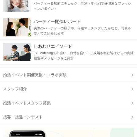
パーティー参加前にチェック！性別・年代別で好印象なファッシ
ョンのポイント
素敵な出会いは東京ラウンジで
パーティー開催レポート
実際のパーティーの様子や、何組マッチングしたかなど、写真を
当日の流れ
交えてご紹介します
しあわせエピソード
STEP1
受付開始
IBJ Matchingで出会い、お付き合い・ご成婚された皆様からの良縁
報告やメッセージをご紹介
婚活イベント開催支援・コラボ実績
スタッフ紹介
婚活イベントスタッフ募集
接客・接遇コンテスト
STEP2
自分のプロフィールをチェック