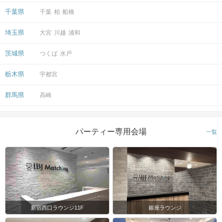
千葉県
千葉
柏
船橋
埼玉県
大宮
川越
浦和
茨城県
つくば
水戸
会場
栃木県
宇都宮
群馬県
高崎
注意事項
パーティー専用会場
一覧
15分前より受付開始。1時間半を予
定。
時間
※開始時刻から30分以上遅れる場合は
参加をご遠慮いただいております。
8対8程度で進行予定。（最少開催人
数：4対4）
新宿西口ラウンジ11F
銀座ラウンジ
※募集締め切り以降のキャンセルによ
人数