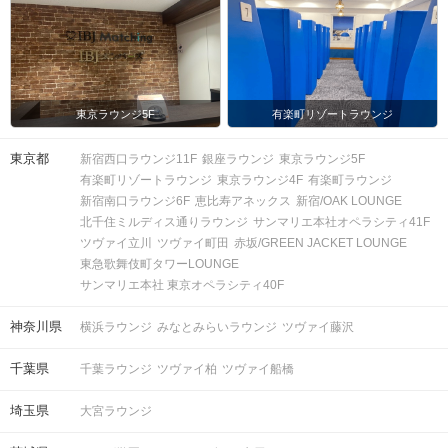
っては男女差が変動する場合がござい
ます。
スマートフォン・顔写真付きの身分証
（運転免許証、マイナンバーカード、
持ち物
東京ラウンジ5F
有楽町リゾートラウンジ
パスポートなど）
東京都
新宿西口ラウンジ11F
銀座ラウンジ
東京ラウンジ5F
お食事
ソフトドリンク付き
飲み物
有楽町リゾートラウンジ
東京ラウンジ4F
有楽町ラウンジ
新宿南口ラウンジ6F
恵比寿アネックス
新宿/OAK LOUNGE
北千住ミルディス通りラウンジ
サンマリエ本社オペラシティ41F
清潔感のある服装でお越しください。
服装
ツヴァイ立川
ツヴァイ町田
赤坂/GREEN JACKET LOUNGE
東急歌舞伎町タワーLOUNGE
＜QRコード受付について＞
サンマリエ本社 東京オペラシティ40F
・受付前に以下①②をご対応のうえ、
ご来場ください。
神奈川県
横浜ラウンジ
みなとみらいラウンジ
ツヴァイ藤沢
完了していない場合は、ご参加いた
注意事項
だけません。
千葉県
千葉ラウンジ
ツヴァイ柏
ツヴァイ船橋
①公式アプリのダウンロード ・ログイ
ン
埼玉県
大宮ラウンジ
②本人確認書類の事前アップロード