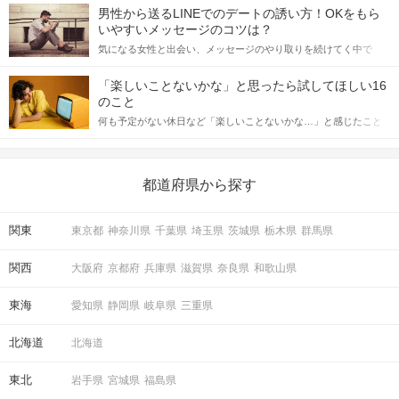
てアプローチできるかにも左右されます。 これから恋人作りを本
男性から送るLINEでのデートの誘い方！OKをもら
格的に始めようとしている方は、女性が異性を求めて出すサイン
いやすいメッセージのコツは？
をしっかりと理解し、正しい行動に移せるかどうかが重要。 この
STEP4
アピールタイム
気になる女性と出会い、メッセージのやり取りを続けてく中で
記事では、女性が話しかけて欲しい時に出すサインとその心理を
「この人いいな」と感じたら、次はデートに誘いたくなるもの。
詳しく解説した後、婚活イベントで実際にサインを受け取った場
しかし、中には「どう誘ったらいいの？」とお困りの男性もいら
合にどのような行動に繋げるべきかをご紹介していきます。
「楽しいことないかな」と思ったら試してほしい16
っしゃるのではないでしょうか。 そこで今回は、男性から女性へ
のこと
送るLINEでのデートの誘い方のコツをご紹介します。例文も混じ
何も予定がない休日など「楽しいことないかな…」と感じたこと
えながら解説するので、ぜひ参考にしてください。
がある人もいるのでは？ 日常が退屈に感じるなら、いますぐ楽し
いことを始めましょう！ いますぐ楽しい気分になれる対処法か
ら、恋愛・自分磨き・趣味などジャンル別の楽しいことまで、16
の楽しいことアイデアを集めました♪ いままさに楽しいことを探し
都道府県から探す
ている方は必見です。
関東
東京都
神奈川県
千葉県
埼玉県
茨城県
栃木県
群馬県
関西
大阪府
京都府
兵庫県
滋賀県
奈良県
和歌山県
STEP5
マッチング投票
東海
愛知県
静岡県
岐阜県
三重県
北海道
北海道
東北
岩手県
宮城県
福島県