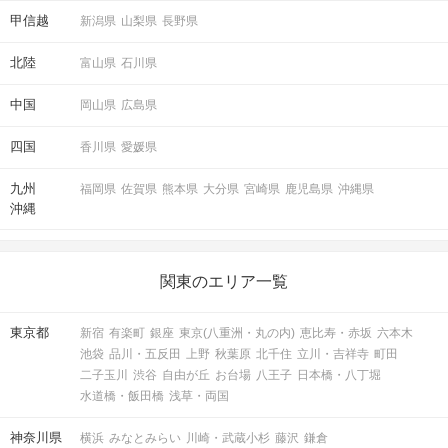
甲信越
新潟県
山梨県
長野県
北陸
富山県
石川県
中国
岡山県
広島県
STEP6
結果発表
四国
香川県
愛媛県
九州
福岡県
佐賀県
熊本県
大分県
宮崎県
鹿児島県
沖縄県
沖縄
関東のエリア一覧
東京都
新宿
有楽町
銀座
東京(八重洲・丸の内)
恵比寿・赤坂
六本木
池袋
品川・五反田
上野
秋葉原
北千住
立川・吉祥寺
町田
二子玉川
渋谷
自由が丘
お台場
八王子
日本橋・八丁堀
マッチングした方同士お話できるように
水道橋・飯田橋
浅草・両国
スタッフがお席までご案内します！
神奈川県
横浜
みなとみらい
川崎・武蔵小杉
藤沢
鎌倉