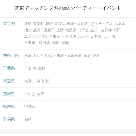
関東でマッチング率の高いパーティー・イベント
会場
東京都
新宿
有楽町
銀座
東京(八重洲・丸の内)
恵比寿・赤坂
六本木
池袋
品川・五反田
上野
秋葉原
北千住
立川・吉祥寺
町田
二子玉川
渋谷
自由が丘
お台場
八王子
日本橋・八丁堀
水道橋・飯田橋
浅草・両国
注意事項
神奈川県
横浜
みなとみらい
川崎・武蔵小杉
藤沢
鎌倉
15分前より受付開始。1時間半を予
千葉県
千葉
柏
船橋
定。
時間
※開始時刻から30分以上遅れる場合は
埼玉県
大宮
川越
浦和
参加をご遠慮いただいております。
茨城県
つくば
水戸
8対8程度で進行予定。（最少開催人
数：4対4）
栃木県
宇都宮
※募集締め切り以降のキャンセルによ
人数
っては男女差が変動する場合がござい
群馬県
高崎
ます。