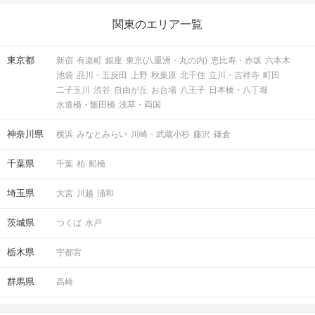
東京ラウンジ5F
1
東京駅から徒歩
分
関東のエリア一覧
〒103-0028
東京都中央区八重洲1-8-17 新槇町ビ
東京都
新宿
有楽町
銀座
東京(八重洲・丸の内)
恵比寿・赤坂
六本木
ル5階
池袋
品川・五反田
上野
秋葉原
北千住
立川・吉祥寺
町田
二子玉川
渋谷
自由が丘
お台場
八王子
日本橋・八丁堀
水道橋・飯田橋
浅草・両国
神奈川県
横浜
みなとみらい
川崎・武蔵小杉
藤沢
鎌倉
開催場所
千葉県
千葉
柏
船橋
埼玉県
大宮
川越
浦和
茨城県
つくば
水戸
マップ・アクセス案内を見る
栃木県
宇都宮
群馬県
高崎