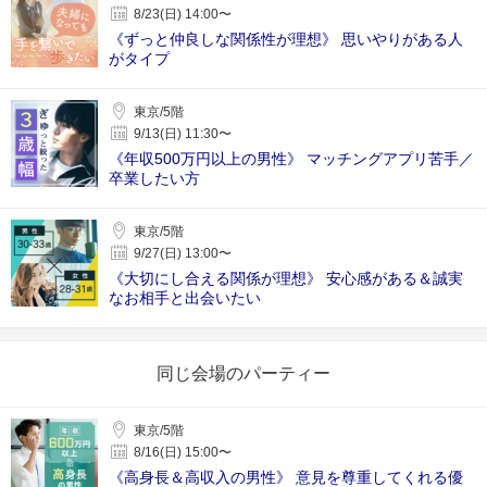
8/23(日) 14:00〜
《ずっと仲良しな関係性が理想》 思いやりがある人
がタイプ
東京/5階
9/13(日) 11:30〜
《年収500万円以上の男性》 マッチングアプリ苦手／
卒業したい方
東京/5階
9/27(日) 13:00〜
《大切にし合える関係が理想》 安心感がある＆誠実
なお相手と出会いたい
同じ会場のパーティー
東京/5階
8/16(日) 15:00〜
《高身長＆高収入の男性》 意見を尊重してくれる優