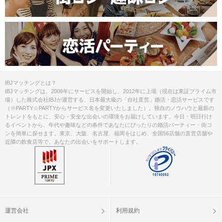
IBJマッチングとは？
IBJマッチングは、2006年にサービスを開始し、2012年に上場（現在は東証プライム市
場）した株式会社IBJが運営する、日本最大級の「自社直営」婚活・恋活サービスです
（※PARTY☆PARTYからサービス名を変更いたしました）。独自のノウハウと最新の
トレンドをもとに、安心・安全な出会いの環境をお届けしています。今日・明日行け
るイベントから、年代や趣味などの条件であなたにぴったりの婚活パーティー・街コ
ンを簡単に探せます。東京、大阪、名古屋、福岡をはじめ、全国56店舗の直営店舗や
近隣の飲食店等で、あなたの出会いをサポートします。
運営会社
利用規約