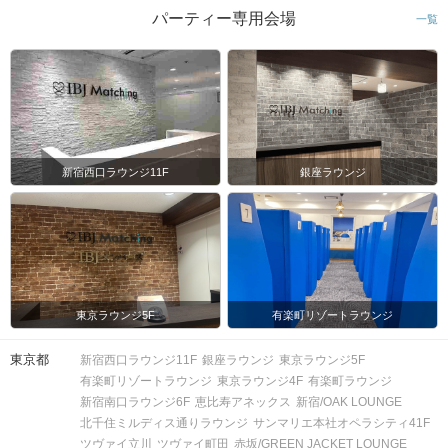
スマートフォン・顔写真付きの身分証
パーティー専用会場
一覧
（運転免許証、マイナンバーカード、
持ち物
パスポートなど）
お食事
ソフトドリンク付き
飲み物
清潔感のある服装でお越しください。
服装
新宿西口ラウンジ11F
銀座ラウンジ
＜QRコード受付について＞
・受付前に以下①②をご対応のうえ、
ご来場ください。
完了していない場合は、ご参加いた
注意事項
だけません。
①公式アプリのダウンロード ・ログイ
東京ラウンジ5F
有楽町リゾートラウンジ
ン
②本人確認書類の事前アップロード
東京都
新宿西口ラウンジ11F
銀座ラウンジ
東京ラウンジ5F
有楽町リゾートラウンジ
東京ラウンジ4F
有楽町ラウンジ
ご予約手続き完了後、お客様都合によ
新宿南口ラウンジ6F
恵比寿アネックス
新宿/OAK LOUNGE
キャンセル
りキャンセルされた場合、参加費と同
について
北千住ミルディス通りラウンジ
サンマリエ本社オペラシティ41F
額のキャンセル料が発生します。
ツヴァイ立川
ツヴァイ町田
赤坂/GREEN JACKET LOUNGE