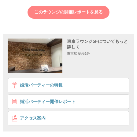
このラウンジの開催レポートを見る
東京ラウンジ5Fについてもっと
詳しく
東京駅 徒歩1分
1
2
3
4
婚活パーティーの特長
《大切にし合える関係が理想》
安心感がある＆誠実なお相手と出会いたい
婚活パーティー開催レポート
個室8対8
シングルマッチング
企画詳細
アクセス案内
安心感
を与えてくれる
「
小さな約束」
を大切にできる人がいい
-
-