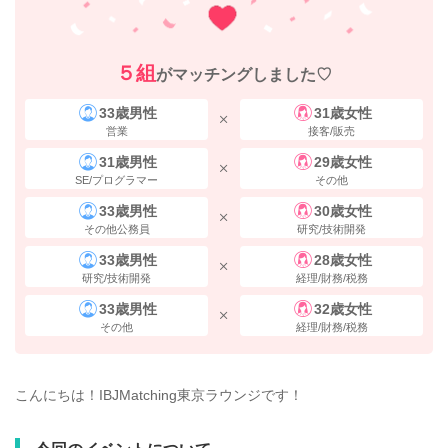
５組
がマッチングしました♡
33歳男性
31歳女性
営業
接客/販売
31歳男性
29歳女性
SE/プログラマー
その他
33歳男性
30歳女性
その他公務員
研究/技術開発
33歳男性
28歳女性
研究/技術開発
経理/財務/税務
33歳男性
32歳女性
その他
経理/財務/税務
こんにちは！IBJMatching東京ラウンジです！