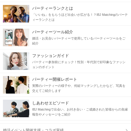
パーティーランクとは
当日の流れ
「いいね」をもらうほど出会いが広がる！？IBJ Matchingのパーテ
ィーランクとは
STEP1
受付開始
パーティーツール紹介
婚活・お見合いパーティーで使用しているパーティーツールをご
紹介
ファッションガイド
パーティー参加前にチェック！性別・年代別で好印象なファッシ
ョンのポイント
パーティー開催レポート
実際のパーティーの様子や、何組マッチングしたかなど、写真を
交えてご紹介します
STEP2
自分のプロフィールをチェック
しあわせエピソード
IBJ Matchingで出会い、お付き合い・ご成婚された皆様からの良縁
報告やメッセージをご紹介
婚活イベント開催支援・コラボ実績