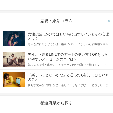
恋愛・婚活コラム
一覧
女性が話しかけてほしい時に出すサインとその心理
とは？
恋人を作れるかどうかは、婚活イベントにかかわらず職場や飲み
会の場で女性が話しかけて欲しい時に出すサインに、早く気づい
てアプローチできるかにも左右されます。 これから恋人作りを本
男性から送るLINEでのデートの誘い方！OKをもら
格的に始めようとしている方は、女性が異性を求めて出すサイン
いやすいメッセージのコツは？
をしっかりと理解し、正しい行動に移せるかどうかが重要。 この
STEP5
マッチング投票
気になる女性と出会い、メッセージのやり取りを続けてく中で
記事では、女性が話しかけて欲しい時に出すサインとその心理を
「この人いいな」と感じたら、次はデートに誘いたくなるもの。
詳しく解説した後、婚活イベントで実際にサインを受け取った場
しかし、中には「どう誘ったらいいの？」とお困りの男性もいら
合にどのような行動に繋げるべきかをご紹介していきます。
「楽しいことないかな」と思ったら試してほしい16
っしゃるのではないでしょうか。 そこで今回は、男性から女性へ
のこと
送るLINEでのデートの誘い方のコツをご紹介します。例文も混じ
何も予定がない休日など「楽しいことないかな…」と感じたこと
えながら解説するので、ぜひ参考にしてください。
がある人もいるのでは？ 日常が退屈に感じるなら、いますぐ楽し
いことを始めましょう！ いますぐ楽しい気分になれる対処法か
ら、恋愛・自分磨き・趣味などジャンル別の楽しいことまで、16
の楽しいことアイデアを集めました♪ いままさに楽しいことを探し
都道府県から探す
ている方は必見です。