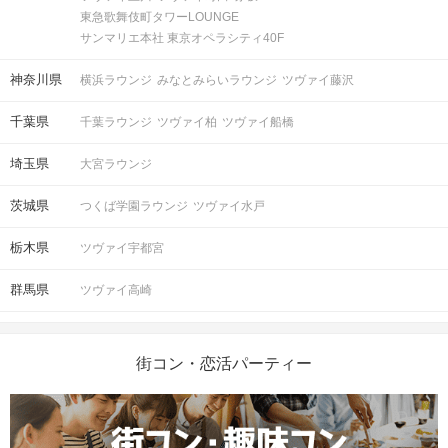
東急歌舞伎町タワーLOUNGE
掲載開始日：2026/3/27
サンマリエ本社 東京オペラシティ40F
神奈川県
横浜ラウンジ
みなとみらいラウンジ
ツヴァイ藤沢
千葉県
千葉ラウンジ
ツヴァイ柏
ツヴァイ船橋
埼玉県
大宮ラウンジ
茨城県
つくば学園ラウンジ
ツヴァイ水戸
栃木県
ツヴァイ宇都宮
群馬県
ツヴァイ高崎
街コン・恋活パーティー