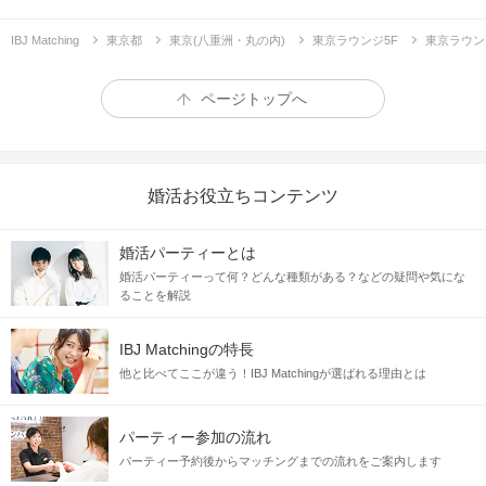
IBJ Matching
東京都
東京(八重洲・丸の内)
東京ラウンジ5F
東京ラウン
ページトップへ
婚活お役立ちコンテンツ
婚活パーティーとは
婚活パーティーって何？どんな種類がある？などの疑問や気にな
ることを解説
報
告
休日の予定が決まったらお互い
する
連
絡
仕事で帰りが遅くなる時は必ず
する
IBJ Matchingの特長
相
談
悩みを抱えた時は小さな事でも
する
他と比べてここが違う！IBJ Matchingが選ばれる理由とは
パーティー参加の流れ
長く一緒にいたいお相手だから
お互いを大切にし合える関係
パーティー予約後からマッチングまでの流れをご案内します
でいたい