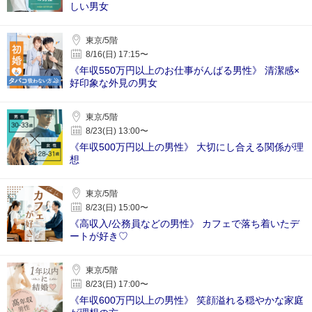
しい男女
東京/5階
8/16(日) 17:15〜
《年収550万円以上のお仕事がんばる男性》 清潔感×
好印象な外見の男女
東京/5階
8/23(日) 13:00〜
《年収500万円以上の男性》 大切にし合える関係が理
想
東京/5階
8/23(日) 15:00〜
《高収入/公務員などの男性》 カフェで落ち着いたデ
ートが好き♡
東京/5階
8/23(日) 17:00〜
《年収600万円以上の男性》 笑顔溢れる穏やかな家庭