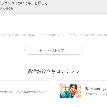
町ラウンジについてもっと詳しく
40〜47歳
駅 徒歩1分
〈外見〉 実年齢より
女性
3,
ウンジ
有楽町ラウンジ婚活パーティー開催レポート
2025/01/18(土)有楽町ラ
細
ページトップへ
結婚
に前向きな男女
婚活お役立ちコンテンツ
IBJ Matchin
な種類がある？などの疑問や気になるこ
他と比べてここが違う