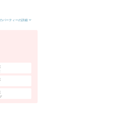
のパーティーの詳細
性
士
性
性
プ