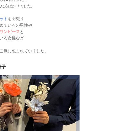
敵な方
ばかりでした。
ット
を羽織り
めているの男性や
ワンピース
と
いる女性など
囲気に包まれていました。
様子