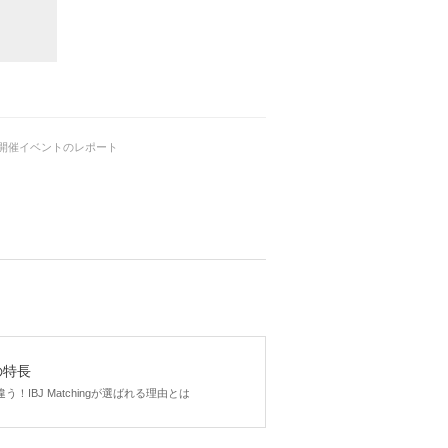
若く見られる
200
円(税込み)
ウンジ開催イベントのレポート
gの特長
！IBJ Matchingが選ばれる理由とは