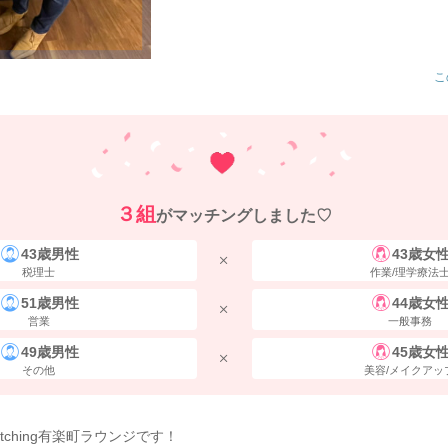
こ
３組
がマッチングしました♡
43歳男性
43歳女
税理士
作業/理学療法
51歳男性
44歳女
営業
一般事務
49歳男性
45歳女
その他
美容/メイクアッ
atching有楽町ラウンジです！