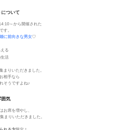
トについて
) 14:10～から開催された
です。
婚に前向きな男女
♡
あえる
婚生活
集まりいただきました。
お相手なら
れそうですよね♪
雰囲気
はお席を増やし、
お集まりいただきました。
られる方
限定！