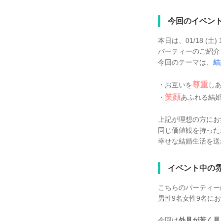
今回のイベン
本日は、01/18 (土
パーティーのご紹介
今回のテーマは、
結
尊重
・お互いを
し
笑顔
・
あふれる結
上記が理想の方にお
同じ価値観を持った
幸せな結婚生活を送
イベント中の
こちらのパーティー
男性9名女性9名に
今回は
外見が若く見