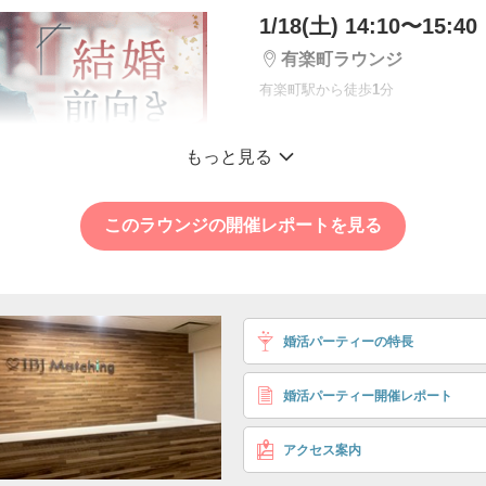
1/18(土) 14:10〜15:40
有楽町ラウンジ
有楽町駅から徒歩
1
分
＼尊重し合える関係
もっと見る
年収900万円などの
男性
このラウンジの開催レポートを見る
個室8対8
尊重を大切にしたい
42〜51歳
〈年収・学歴〉①900円円
男性
婚活パーティーの特長
②700万円以上
※いずれかに当
方
婚活パーティー開催レポート
〈外見〉 実年齢より
5,
アクセス案内