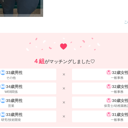
こ
４組
がマッチングしました♡
33歳男性
32歳女
その他
一般事務
34歳男性
32歳女
WEB関係
一般事務
35歳男性
30歳女
営業
保育士/幼稚園教
33歳男性
31歳女
研究/技術開発
一般事務