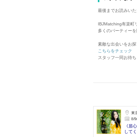
最後までお読みいた
IBJMatching有
多くのパーティーを
素敵な出会いをお探
こちらをチェック
スタッフ一同お待ち
東
8/9
《居心
してく