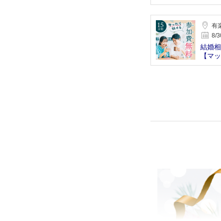
有
8/3
結婚相
【マッ