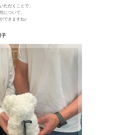
いただく
ことで、
性について、
ができますね♪
様子