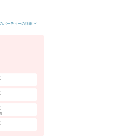
のパーティーの詳細
性
性
性
諭
性