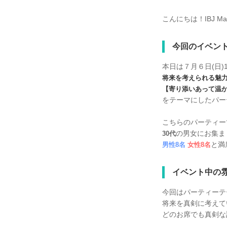
こんにちは！IBJ M
今回のイベン
本日は７月６日(日)
将来を考えられる魅
【寄り添いあって温
をテーマにしたパー
こちらのパーティー
の男女にお集ま
30代
と満
男性8名
女性8名
イベント中の
今回はパーティーテ
将来を真剣に考えて
どのお席でも真剣な