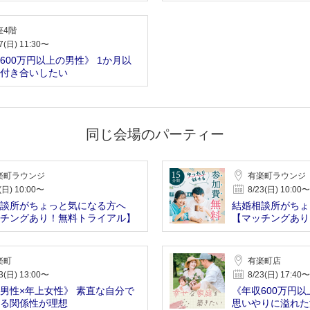
座4階
7(日) 11:30〜
600万円以上の男性》 1か月以
付き合いしたい
同じ会場のパーティー
楽町ラウンジ
有楽町ラウンジ
(日) 10:00〜
8/23(日) 10:00〜
談所がちょっと気になる方へ
結婚相談所がちょ
チングあり！無料トライアル】
【マッチングあり
楽町
有楽町店
3(日) 13:00〜
8/23(日) 17:40〜
男性×年上女性》 素直な自分で
《年収600万円
る関係性が理想
思いやりに溢れた