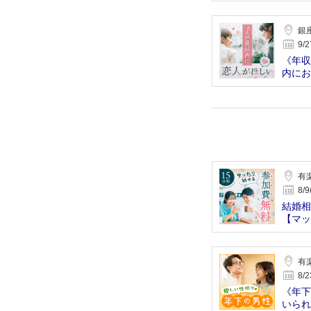
銀
9/2
《年収
内にお
有
8/9
結婚相
【マッ
有
8/2
《年下
いられ