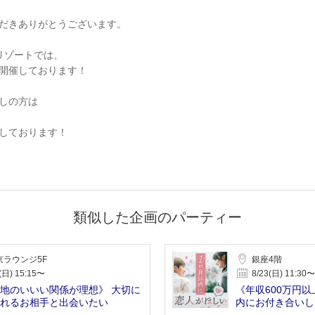
だきありがとうございます。
楽町リゾートでは、
開催しております！
しの方は
しております！
類似した企画のパーティー
京ラウンジ5F
銀座4階
(日) 15:15〜
8/23(日) 11:30〜
地のいいい関係が理想》 大切に
《年収600万円以
れるお相手と出会いたい
内にお付き合いし