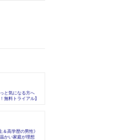
っと気になる方へ
！無料トライアル】
以上＆高学歴の男性》
温かい家庭が理想