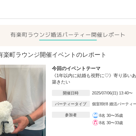
有楽町ラウンジ
婚活パーティー開催レポート
6(日)有楽町ラウンジ開催イベントのレポート
今回のイベントテーマ
《1年以内に結婚も視野に♡》寄り添い
築きたい
開催日時
2025/07/06(日) 13:40〜
パーティータイプ
個室8対8 婚活パーティ
参加者
8名 30〜35歳
8名 30〜33歳