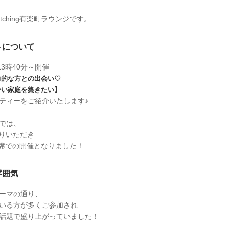
atching有楽町ラウンジです。
トについて
13時40分～開催
力的な方との出会い♡
かい家庭を築きたい】
ティーをご紹介いたします♪
では、
りいただき
席での開催となりました！
雰囲気
ーマの通り、
いる方が多くご参加され
話題で盛り上がっていました！